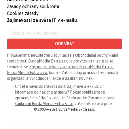
Zásady ochrany soukromí
Cookies zásady
Zajímavosti ze světa IT v e-mailu
ODEBÍRAT
Přihlášením k newsletteru souhlasíte s
Obchodními podmínkami
společnosti BurdaMedia Extra s.r.o.
a potvrzujete, že jste se
seznámili se
Zásadami ochrany soukromí BurdaMedia Extra -
BurdaMedia Extra s.r.o.
bude s Vašimi údaji pracovat zejména k
organizaci a vyhodnocení akce a zasílání novinek.
Chcete navíc dostávat i další zajímavé a exkluzivní
informace od našich partnerů? Pokud souhlasíte se
zpracováním údajů k tomuto účelu podle
Zásad ochrany
soukromí BurdaMedia Extra s.r.o.
, zaškrtněte toto pole.
© 2003—2026 BurdaMedia Extra s.r.o.