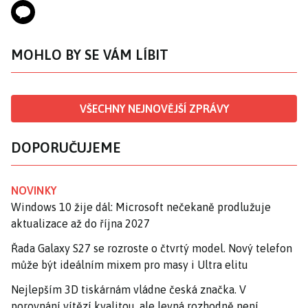
MOHLO BY SE VÁM LÍBIT
VŠECHNY NEJNOVĚJŠÍ ZPRÁVY
DOPORUČUJEME
NOVINKY
Windows 10 žije dál: Microsoft nečekaně prodlužuje
aktualizace až do října 2027
Řada Galaxy S27 se rozroste o čtvrtý model. Nový telefon
může být ideálním mixem pro masy i Ultra elitu
Nejlepším 3D tiskárnám vládne česká značka. V
porovnání vítězí kvalitou, ale levná rozhodně není