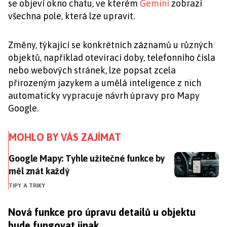
se objeví okno chatu, ve kterém
Gemini
zobrazí
všechna pole, která lze upravit.
Změny, týkající se konkrétních záznamů u různých
objektů, například otevírací doby, telefonního čísla
nebo webových stránek, lze popsat zcela
přirozeným jazykem a umělá inteligence z nich
automaticky vypracuje návrh úpravy pro Mapy
Google.
MOHLO BY VÁS ZAJÍMAT
Google Mapy: Tyhle užitečné funkce by měl znát kaž
Google Mapy: Tyhle užitečné funkce by
měl znát každý
TIPY A TRIKY
Nová funkce pro úpravu detailů u objektu
bude fungovat jinak