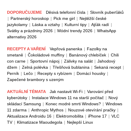
DOPORUČUJEME
Děsivá telefonní čísla
|
Slovník puberťáků
|
Partnerský horoskop
|
Pick me girl
|
Nejtěžší české
jazykolamy
|
Láska a vztahy
|
Kulturní tipy
|
Ajťák radí
|
Svátky a prázdniny 2026
|
Módní trendy 2026
|
WhatsApp
alternativy 2026
RECEPTY A VAŘENÍ
Vepřová panenka
|
Fazolky na
smetaně
|
Čokoládové muffiny
|
Banánový chlebíček
|
Chili
con carne
|
Sportovní nápoj
|
Zálivky na salát
|
Jahodový
džem
|
Zelná polévka
|
Třešňová bublanina
|
Sekaná recept
|
Perník
|
Lečo
|
Recepty s rybízem
|
Domácí housky
|
Zapečené brambory s uzeným
AKTUÁLNÍ TÉMATA
Jak nastavit Wi-Fi
|
Varování před
kyberútoky
|
Instalace Windows 11 na starší počítač
|
Nový
skládací Samsung
|
Konec modré smrti Windows?
|
Windows
11 zdarma
|
Anthropic Mythos
|
Nouzové otevírání pračky
|
Aktualizace Androidu 16
|
Elektromobilita
|
iPhone 17
|
VLC
TV
|
Klimatizace Maoudegola
|
Nejlepší Linux