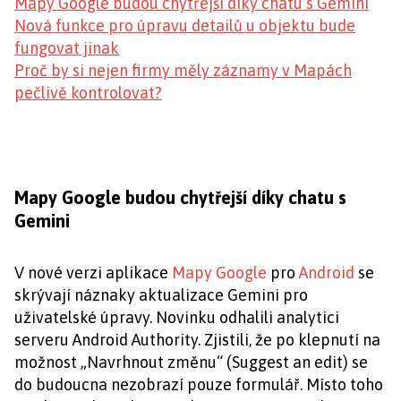
Mapy Google budou chytřejší díky chatu s Gemini
Nová funkce pro úpravu detailů u objektu bude
fungovat jinak
Proč by si nejen firmy měly záznamy v Mapách
pečlivě kontrolovat?
Mapy Google budou chytřejší díky chatu s
Gemini
V nové verzi aplikace
Mapy Google
pro
Android
se
skrývají náznaky aktualizace Gemini pro
uživatelské úpravy. Novinku odhalili analytici
serveru Android Authority. Zjistili, že po klepnutí na
možnost „Navrhnout změnu“ (Suggest an edit) se
do budoucna nezobrazí pouze formulář. Místo toho