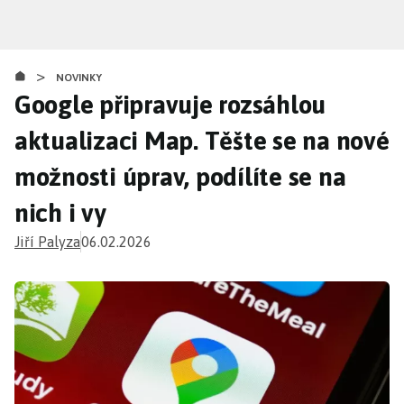
Přejít
k
hlavnímu
>
obsahu
NOVINKY
Google připravuje rozsáhlou
aktualizaci Map. Těšte se na nové
možnosti úprav, podílíte se na
nich i vy
Jiří Palyza
06.02.2026