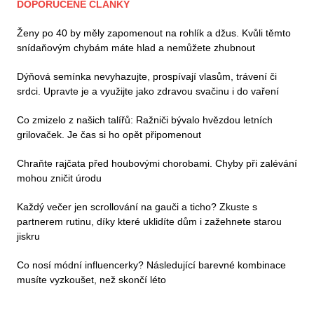
DOPORUČENÉ ČLÁNKY
Ženy po 40 by měly zapomenout na rohlík a džus. Kvůli těmto
snídaňovým chybám máte hlad a nemůžete zhubnout
Dýňová semínka nevyhazujte, prospívají vlasům, trávení či
srdci. Upravte je a využijte jako zdravou svačinu i do vaření
Co zmizelo z našich talířů: Ražniči bývalo hvězdou letních
grilovaček. Je čas si ho opět připomenout
Chraňte rajčata před houbovými chorobami. Chyby při zalévání
mohou zničit úrodu
Každý večer jen scrollování na gauči a ticho? Zkuste s
partnerem rutinu, díky které uklidíte dům i zažehnete starou
jiskru
Co nosí módní influencerky? Následující barevné kombinace
musíte vyzkoušet, než skončí léto