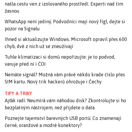
našla cestu ven z izolovaného prostředí. Experti nad tím
žasnou
WhatsApp není jediný. Podvodníci mají nový fígl, dejte si
pozor na Signalu
Ihned si aktualizujte Windows. Microsoft opravil přes 600
chyb, dvě z nich už se zneužívají
Tuhle klimatizaci si domů nepořizujte: je to podvod,
varuje před ní i ČOI
Nemáte signál? Možná vám právě někdo krade číslo přes
SIM kartu. Nový trik hackerů ohrožuje i Čechy
TIPY A TRIKY
Ajťák radí: Neumírá vám náhodou disk? Zkontrolujte si ho
bezplatným nástrojem, než přijdete o data
Poznejte tajemství barevných USB portů: Co znamenají
černé, oranžové a modré konektory?