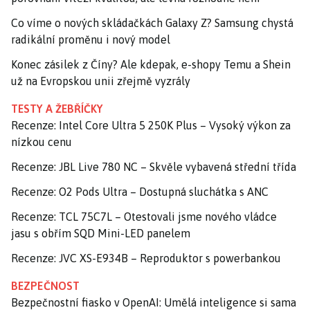
Co víme o nových skládačkách Galaxy Z? Samsung chystá
radikální proměnu i nový model
Konec zásilek z Číny? Ale kdepak, e-shopy Temu a Shein
už na Evropskou unii zřejmě vyzrály
TESTY A ŽEBŘÍČKY
Recenze: Intel Core Ultra 5 250K Plus – Vysoký výkon za
nízkou cenu
Recenze: JBL Live 780 NC – Skvěle vybavená střední třída
Recenze: O2 Pods Ultra – Dostupná sluchátka s ANC
Recenze: TCL 75C7L – Otestovali jsme nového vládce
jasu s obřím SQD Mini-LED panelem
Recenze: JVC XS-E934B – Reproduktor s powerbankou
BEZPEČNOST
Bezpečnostní fiasko v OpenAI: Umělá inteligence si sama