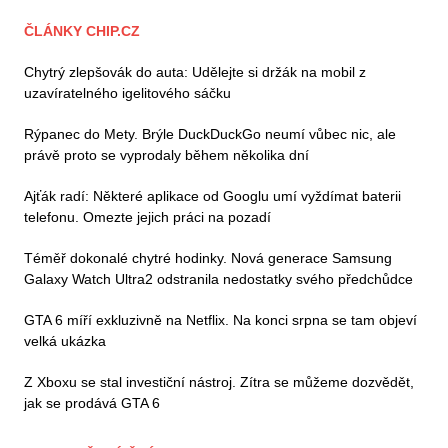
ČLÁNKY CHIP.CZ
Chytrý zlepšovák do auta: Udělejte si držák na mobil z
uzavíratelného igelitového sáčku
Rýpanec do Mety. Brýle DuckDuckGo neumí vůbec nic, ale
právě proto se vyprodaly během několika dní
Ajťák radí: Některé aplikace od Googlu umí vyždímat baterii
telefonu. Omezte jejich práci na pozadí
Téměř dokonalé chytré hodinky. Nová generace Samsung
Galaxy Watch Ultra2 odstranila nedostatky svého předchůdce
GTA 6 míří exkluzivně na Netflix. Na konci srpna se tam objeví
velká ukázka
Z Xboxu se stal investiční nástroj. Zítra se můžeme dozvědět,
jak se prodává GTA 6