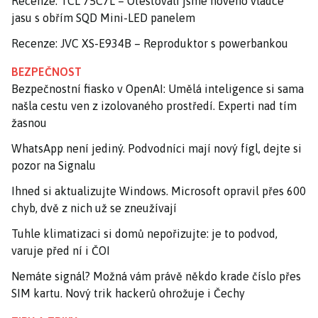
Recenze: TCL 75C7L – Otestovali jsme nového vládce
jasu s obřím SQD Mini-LED panelem
Recenze: JVC XS-E934B – Reproduktor s powerbankou
BEZPEČNOST
Bezpečnostní fiasko v OpenAI: Umělá inteligence si sama
našla cestu ven z izolovaného prostředí. Experti nad tím
žasnou
WhatsApp není jediný. Podvodníci mají nový fígl, dejte si
pozor na Signalu
Ihned si aktualizujte Windows. Microsoft opravil přes 600
chyb, dvě z nich už se zneužívají
Tuhle klimatizaci si domů nepořizujte: je to podvod,
varuje před ní i ČOI
Nemáte signál? Možná vám právě někdo krade číslo přes
SIM kartu. Nový trik hackerů ohrožuje i Čechy