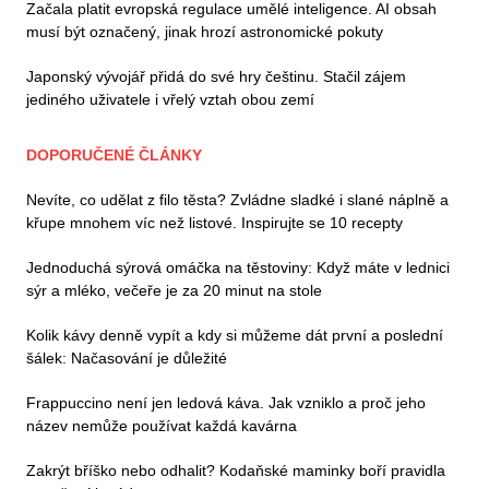
Začala platit evropská regulace umělé inteligence. AI obsah
musí být označený, jinak hrozí astronomické pokuty
Japonský vývojář přidá do své hry češtinu. Stačil zájem
jediného uživatele i vřelý vztah obou zemí
DOPORUČENÉ ČLÁNKY
Nevíte, co udělat z filo těsta? Zvládne sladké i slané náplně a
křupe mnohem víc než listové. Inspirujte se 10 recepty
Jednoduchá sýrová omáčka na těstoviny: Když máte v lednici
sýr a mléko, večeře je za 20 minut na stole
Kolik kávy denně vypít a kdy si můžeme dát první a poslední
šálek: Načasování je důležité
Frappuccino není jen ledová káva. Jak vzniklo a proč jeho
název nemůže používat každá kavárna
Zakrýt bříško nebo odhalit? Kodaňské maminky boří pravidla