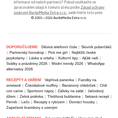
informace od našich partnerů? Pokud souhlasíte se
zpracováním údajů k tomuto účelu podle
Zásad ochrany
soukromí BurdaMedia Extra s.r.o.
, zaškrtněte toto pole.
© 2003—2026 BurdaMedia Extra s.r.o.
DOPORUČUJEME
Děsivá telefonní čísla
|
Slovník puberťáků
|
Partnerský horoskop
|
Pick me girl
|
Nejtěžší české
jazykolamy
|
Láska a vztahy
|
Kulturní tipy
|
Ajťák radí
|
Svátky a prázdniny 2026
|
Módní trendy 2026
|
WhatsApp
alternativy 2026
RECEPTY A VAŘENÍ
Vepřová panenka
|
Fazolky na
smetaně
|
Čokoládové muffiny
|
Banánový chlebíček
|
Chili
con carne
|
Sportovní nápoj
|
Zálivky na salát
|
Jahodový
džem
|
Zelná polévka
|
Třešňová bublanina
|
Sekaná recept
|
Perník
|
Lečo
|
Recepty s rybízem
|
Domácí housky
|
Zapečené brambory s uzeným