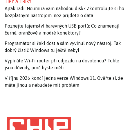
TIPY A TRIKY
Ajťák radí: Neumírá vám náhodou disk? Zkontrolujte si ho
bezplatným nástrojem, než přijdete o data
Poznejte tajemství barevných USB portů: Co znamenají
černé, oranžové a modré konektory?
Programátor si řekl dost a sám vyvinul nový nástroj. Tak
dobrý čistič Windows tu ještě nebyl
Vypínáte Wi-Fi router při odjezdu na dovolenou? Tohle
jsou důvody, proč byste měli
V říjnu 2026 končí jedna verze Windows 11. Ověřte si, že
máte jinou a nebudete mít problém