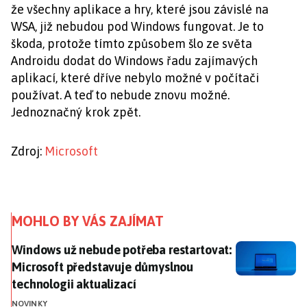
že všechny aplikace a hry, které jsou závislé na
WSA, již nebudou pod Windows fungovat. Je to
škoda, protože tímto způsobem šlo
ze světa
Androidu dodat do Windows řadu zajímavých
aplikací, které dříve nebylo možné v počítači
používat. A teď to nebude znovu možné.
Jednoznačný krok zpět.
Zdroj:
Microsoft
MOHLO BY VÁS ZAJÍMAT
Windows už nebude potřeba restartovat: Microsoft př
Windows už nebude potřeba restartovat:
Microsoft představuje důmyslnou
technologii aktualizací
NOVINKY