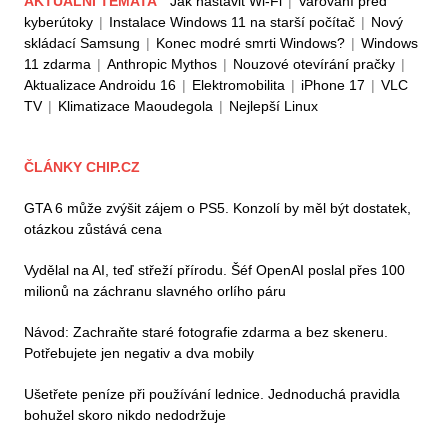
AKTUÁLNÍ TÉMATA
Jak nastavit Wi-Fi
|
Varování před
kyberútoky
|
Instalace Windows 11 na starší počítač
|
Nový
skládací Samsung
|
Konec modré smrti Windows?
|
Windows
11 zdarma
|
Anthropic Mythos
|
Nouzové otevírání pračky
|
Aktualizace Androidu 16
|
Elektromobilita
|
iPhone 17
|
VLC
TV
|
Klimatizace Maoudegola
|
Nejlepší Linux
ČLÁNKY CHIP.CZ
GTA 6 může zvýšit zájem o PS5. Konzolí by měl být dostatek,
otázkou zůstává cena
Vydělal na AI, teď střeží přírodu. Šéf OpenAI poslal přes 100
milionů na záchranu slavného orlího páru
Návod: Zachraňte staré fotografie zdarma a bez skeneru.
Potřebujete jen negativ a dva mobily
Ušetřete peníze při používání lednice. Jednoduchá pravidla
bohužel skoro nikdo nedodržuje