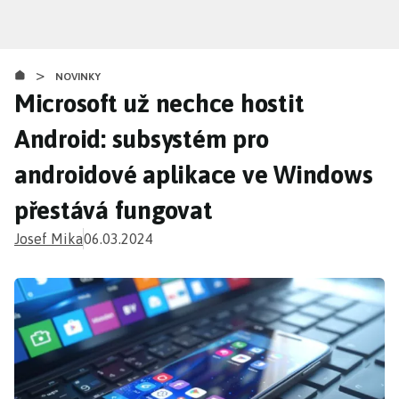
Přejít
k
hlavnímu
>
obsahu
NOVINKY
Microsoft už nechce hostit
Android: subsystém pro
androidové aplikace ve Windows
přestává fungovat
Josef Mika
06.03.2024