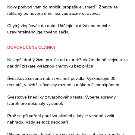
Nový podvod vám do mobilu propašuje „smetí“. Zbavte se
reklamy po hovoru dřív, než vás začne otravovat
Chytrý zlepšovák do auta: Udělejte si držák na mobil z
uzavíratelného igelitového sáčku
DOPORUČENÉ ČLÁNKY
Nejlepší druhý život pro lák od okurek? Vložte do něj vejce a za
pár dní získáte výraznou chuťovku bez práce
Švestková sezona nabízí víc než povidla. Vyzkoušejte 30
receptů, v nichž si švestky rozumí s mákem či marcipánem
Švestkové knedlíky z tvarohového těsta: Vyberte správný
tvaroh pro dokonalý výsledek
Proč se při vaření používá alkohol a kdy je vhodné zvolit
náhradu. Vždy se totiž neodpaří
Víkend pro sebe: 5 tipů kam vyrazit na festival, drink, rande a