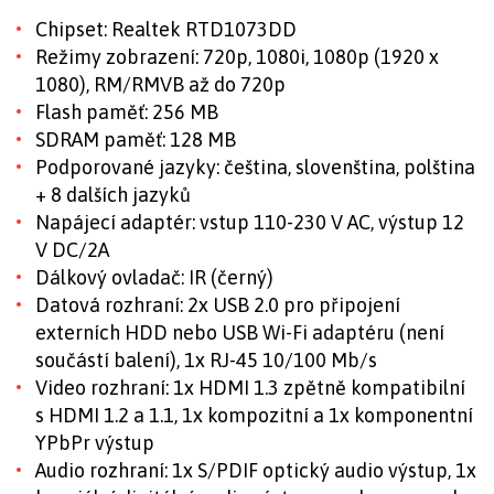
Chipset: Realtek RTD1073DD
Režimy zobrazení: 720p, 1080i, 1080p (1920 x
1080), RM/RMVB až do 720p
Flash paměť: 256 MB
SDRAM paměť: 128 MB
Podporované jazyky: čeština, slovenština, polština
+ 8 dalších jazyků
Napájecí adaptér: vstup 110-230 V AC, výstup 12
V DC/2A
Dálkový ovladač: IR (černý)
Datová rozhraní: 2x USB 2.0 pro připojení
externích HDD nebo USB Wi-Fi adaptéru (není
součástí balení), 1x RJ-45 10/100 Mb/s
Video rozhraní: 1x HDMI 1.3 zpětně kompatibilní
s HDMI 1.2 a 1.1, 1x kompozitní a 1x komponentní
YPbPr výstup
Audio rozhraní: 1x S/PDIF optický audio výstup, 1x