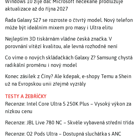
Windows 10 žije dál: Microsoft nečekaně prodlužuje
aktualizace až do října 2027
Řada Galaxy S27 se rozroste o čtvrtý model. Nový telefon
může být ideálním mixem pro masy i Ultra elitu
Nejlepším 3D tiskárnám vládne česká značka. V
porovnání vítězí kvalitou, ale levná rozhodně není
Co víme o nových skládačkách Galaxy Z? Samsung chystá
radikální proměnu i nový model
Konec zásilek z Číny? Ale kdepak, e-shopy Temu a Shein
už na Evropskou unii zřejmě vyzrály
TESTY A ŽEBŘÍČKY
Recenze: Intel Core Ultra 5 250K Plus – Vysoký výkon za
nízkou cenu
Recenze: JBL Live 780 NC – Skvěle vybavená střední třída
Recenze: O2 Pods Ultra – Dostupná sluchátka s ANC