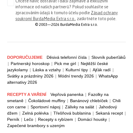
Chcete navíc dostávat i další zajímavé a exkluzivní
informace od našich partnerů? Pokud souhlasíte se
zpracováním údajů k tomuto účelu podle
Zásad ochrany
soukromí BurdaMedia Extra s.r.o.
, zaškrtněte toto pole.
© 2003—2026 BurdaMedia Extra s.r.o.
DOPORUČUJEME
Děsivá telefonní čísla
|
Slovník puberťáků
|
Partnerský horoskop
|
Pick me girl
|
Nejtěžší české
jazykolamy
|
Láska a vztahy
|
Kulturní tipy
|
Ajťák radí
|
Svátky a prázdniny 2026
|
Módní trendy 2026
|
WhatsApp
alternativy 2026
RECEPTY A VAŘENÍ
Vepřová panenka
|
Fazolky na
smetaně
|
Čokoládové muffiny
|
Banánový chlebíček
|
Chili
con carne
|
Sportovní nápoj
|
Zálivky na salát
|
Jahodový
džem
|
Zelná polévka
|
Třešňová bublanina
|
Sekaná recept
|
Perník
|
Lečo
|
Recepty s rybízem
|
Domácí housky
|
Zapečené brambory s uzeným