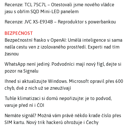
Recenze: TCL 75C7L – Otestovali jsme nového vládce
jasu s obřím SQD Mini-LED panelem
Recenze: JVC XS-E934B – Reproduktor s powerbankou
BEZPEČNOST
Bezpečnostní fiasko v OpenAI: Umělá inteligence si sama
našla cestu ven z izolovaného prostředí. Experti nad tím
žasnou
WhatsApp není jediný. Podvodníci mají nový fígl, dejte si
pozor na Signalu
Ihned si aktualizujte Windows. Microsoft opravil přes 600
chyb, dvě z nich už se zneužívají
Tuhle klimatizaci si domů nepořizujte: je to podvod,
varuje před ní i ČOI
Nemáte signál? Možná vám právě někdo krade číslo přes
SIM kartu. Nový trik hackerů ohrožuje i Čechy