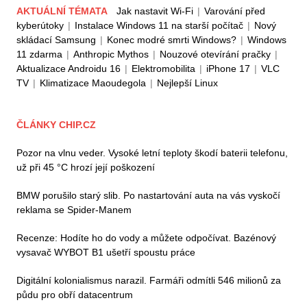
AKTUÁLNÍ TÉMATA
Jak nastavit Wi-Fi
|
Varování před
kyberútoky
|
Instalace Windows 11 na starší počítač
|
Nový
skládací Samsung
|
Konec modré smrti Windows?
|
Windows
11 zdarma
|
Anthropic Mythos
|
Nouzové otevírání pračky
|
Aktualizace Androidu 16
|
Elektromobilita
|
iPhone 17
|
VLC
TV
|
Klimatizace Maoudegola
|
Nejlepší Linux
ČLÁNKY CHIP.CZ
Pozor na vlnu veder. Vysoké letní teploty škodí baterii telefonu,
už při 45 °C hrozí její poškození
BMW porušilo starý slib. Po nastartování auta na vás vyskočí
reklama se Spider-Manem
Recenze: Hodíte ho do vody a můžete odpočívat. Bazénový
vysavač WYBOT B1 ušetří spoustu práce
Digitální kolonialismus narazil. Farmáři odmítli 546 milionů za
půdu pro obří datacentrum