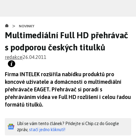
Přejít
k
hlavnímu
>
obsahu
NOVINKY
Multimediální Full HD přehrávač
s podporou českých titulků
redakce
26.04.2011
Firma INTELEK rozšířila nabídku produktů pro
koncové uživatele a domácnosti o multimediální
přehrávače EAGET. Přehrávač si poradí s
přehráváním videa ve Full HD rozlišení i celou řadou
formátů titulků.
Líbí se vám tento článek? Přidejte si Chip.cz do Google
zpráv,
stačí jedno kliknutí!