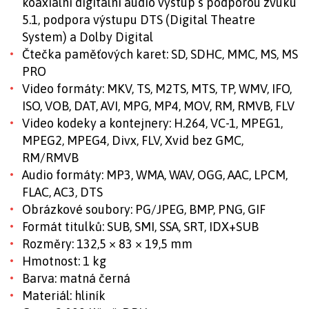
koaxiální digitální audio výstup s podporou zvuku
5.1, podpora výstupu DTS (Digital Theatre
System) a Dolby Digital
Čtečka paměťových karet: SD, SDHC, MMC, MS, MS
PRO
Video formáty: MKV, TS, M2TS, MTS, TP, WMV, IFO,
ISO, VOB, DAT, AVI, MPG, MP4, MOV, RM, RMVB, FLV
Video kodeky a kontejnery: H.264, VC-1, MPEG1,
MPEG2, MPEG4, Divx, FLV, Xvid bez GMC,
RM/RMVB
Audio formáty: MP3, WMA, WAV, OGG, AAC, LPCM,
FLAC, AC3, DTS
Obrázkové soubory: PG/JPEG, BMP, PNG, GIF
Formát titulků: SUB, SMI, SSA, SRT, IDX+SUB
Rozměry: 132,5 × 83 × 19,5 mm
Hmotnost: 1 kg
Barva: matná černá
Materiál: hliník