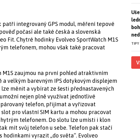
Uše
Uše
led
k patří integrovaný GPS modul, měření tepové
boh
pověď počasí ale také česká a slovenská
ned
veo Fit. Chytré hodinky Evolveo SportWatch M1S
TIPY
rým telefonem, mohou však také pracovat
V
h M1S zaujmou na první pohled atraktivním
ě a velkým barevným IPS dotykovým displejem
 lze měnit a vybírat ze šesti přednastavených
 umožní nejen plně využívat jednotlivé
spárovaný telefon, přijímat a vyřizovat
 slot pro vlastní SIM kartu a mohou pracovat
hytrým telefonem. Do slotu lze umísti i klon
tak mít svůj telefon u sebe. Telefon pak stačí
s hodinkami vyrazit „do světa“. Evolveo