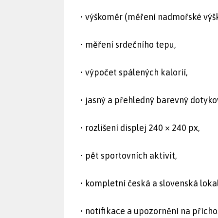
• výškoměr (měření nadmořské výšk
• měření srdečního tepu,
• výpočet spálených kalorií,
• jasný a přehledný barevný dotykov
• rozlišení displej 240 × 240 px,
• pět sportovních aktivit,
• kompletní česká a slovenská loka
• notifikace a upozornění na přícho