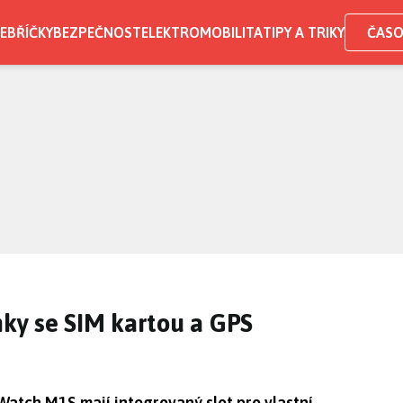
EBŘÍČKY
BEZPEČNOST
ELEKTROMOBILITA
TIPY A TRIKY
ČASO
ky se SIM kartou a GPS
atch M1S mají integrovaný slot pro vlastní