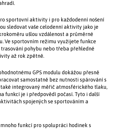
ahradí.
 sportovní aktivity i pro každodenní nošení
u sledovat vaše celodenní aktivity jako je
 krokoměru ušlou vzdálenost a průměrné
u. Ve sportovním režimu využijete funkce
, trasování pohybu nebo třeba přehledné
ivity až rok zpětně.
nohodnotnému GPS modulu dokážou přesně
 pracovat samostatně bez nutnosti spárování s
 také integrovaný měřič atmosférického tlaku,
funkcí je i předpovědí počasí. Tyto i další
aktivitách spojených se sportováním a
í mnoho funkcí pro spolupráci hodinek s