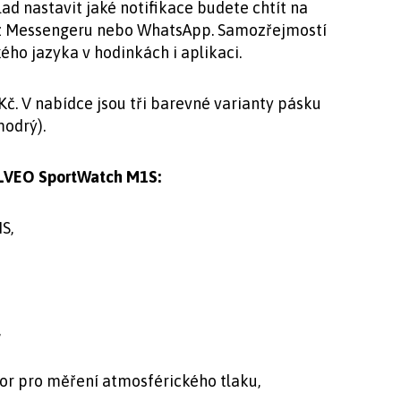
d nastavit jaké notifikace budete chtít na
y z Messengeru nebo WhatsApp. Samozřejmostí
ého jazyka v hodinkách i aplikaci.
. V nabídce jsou tři barevné varianty pásku
modrý).
OLVEO SportWatch M1S:
S,
,
or pro měření atmosférického tlaku,