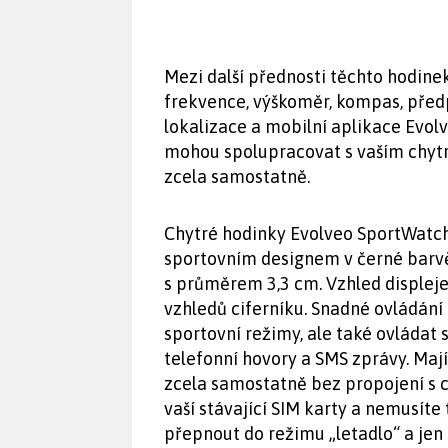
Mezi další přednosti těchto hodine
frekvence, výškoměr, kompas, před
lokalizace a mobilní aplikace Evol
mohou spolupracovat s vaším chyt
zcela samostatně.
Chytré hodinky Evolveo SportWatc
sportovním designem v černé barv
s průměrem 3,3 cm. Vzhled displeje
vzhledů ciferníku. Snadné ovládání
sportovní režimy, ale také ovládat 
telefonní hovory a SMS zprávy. Mají
zcela samostatně bez propojení s c
vaší stávající SIM karty a nemusíte 
přepnout do režimu „letadlo“ a jen 