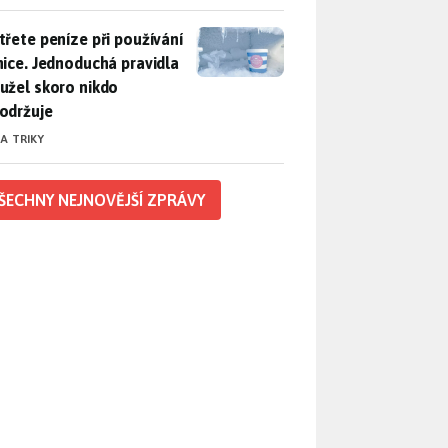
třete peníze při používání lednice. Jednoduchá pravidla bohuž
třete peníze při používání
nice. Jednoduchá pravidla
užel skoro nikdo
održuje
 A TRIKY
ŠECHNY NEJNOVĚJŠÍ ZPRÁVY