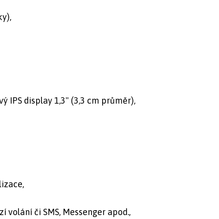
y),
ý IPS display 1,3" (3,3 cm průměr),
lizace,
zí volání či SMS, Messenger apod.,