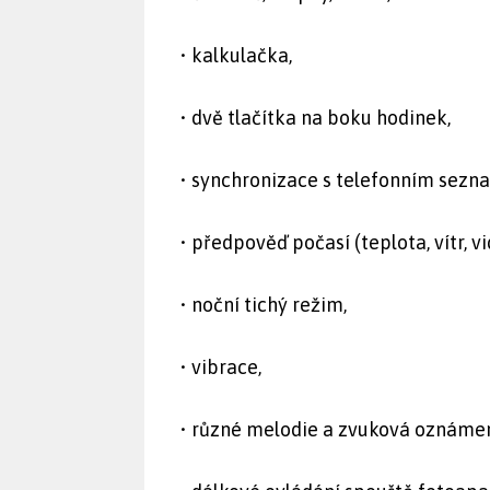
• kalkulačka,
• dvě tlačítka na boku hodinek,
• synchronizace s telefonním sezna
• předpověď počasí (teplota, vítr, vi
• noční tichý režim,
• vibrace,
• různé melodie a zvuková oznámen