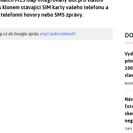
s klonem stávající SIM karty vašeho telefonu a
 telefonní hovory nebo SMS zprávy.
hip.cz do Google zpráv,
stačí jedno kliknutí!
DO
Vydě
Vydě
pří
100
sla
NOV
Náv
Náv
fot
ske
neg
TIPY