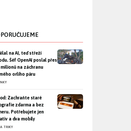
PORUČUJEME
lal na AI, teď střeží přírodu. Šéf OpenAI poslal přes 100 mili
lal na AI, teď střeží
rodu. Šéf OpenAI poslal přes
 milionů na záchranu
vného orlího páru
INKY
od: Zachraňte staré fotografie zdarma a bez skeneru. Potřebuje
od: Zachraňte staré
ografie zdarma a bez
neru. Potřebujete jen
ativ a dva mobily
 A TRIKY