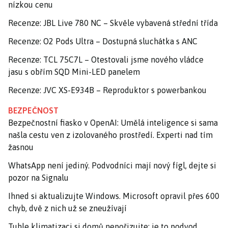
nízkou cenu
Recenze: JBL Live 780 NC – Skvěle vybavená střední třída
Recenze: O2 Pods Ultra – Dostupná sluchátka s ANC
Recenze: TCL 75C7L – Otestovali jsme nového vládce
jasu s obřím SQD Mini-LED panelem
Recenze: JVC XS-E934B – Reproduktor s powerbankou
BEZPEČNOST
Bezpečnostní fiasko v OpenAI: Umělá inteligence si sama
našla cestu ven z izolovaného prostředí. Experti nad tím
žasnou
WhatsApp není jediný. Podvodníci mají nový fígl, dejte si
pozor na Signalu
Ihned si aktualizujte Windows. Microsoft opravil přes 600
chyb, dvě z nich už se zneužívají
Tuhle klimatizaci si domů nepořizujte: je to podvod,