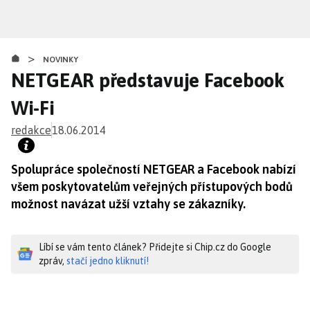
Přejít
k
hlavnímu
>
obsahu
NOVINKY
NETGEAR představuje Facebook
Wi-Fi
redakce
18.06.2014
Spolupráce společností NETGEAR a Facebook nabízí
všem poskytovatelům veřejných přístupových bodů
možnost navázat užší vztahy se zákazníky.
Líbí se vám tento článek? Přidejte si Chip.cz do Google
zpráv,
stačí jedno kliknutí!