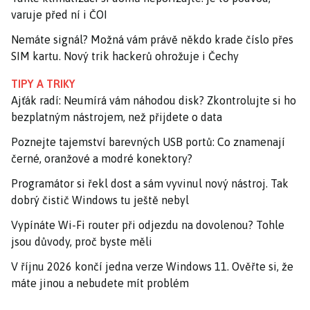
varuje před ní i ČOI
Nemáte signál? Možná vám právě někdo krade číslo přes
SIM kartu. Nový trik hackerů ohrožuje i Čechy
TIPY A TRIKY
Ajťák radí: Neumírá vám náhodou disk? Zkontrolujte si ho
bezplatným nástrojem, než přijdete o data
Poznejte tajemství barevných USB portů: Co znamenají
černé, oranžové a modré konektory?
Programátor si řekl dost a sám vyvinul nový nástroj. Tak
dobrý čistič Windows tu ještě nebyl
Vypínáte Wi-Fi router při odjezdu na dovolenou? Tohle
jsou důvody, proč byste měli
V říjnu 2026 končí jedna verze Windows 11. Ověřte si, že
máte jinou a nebudete mít problém