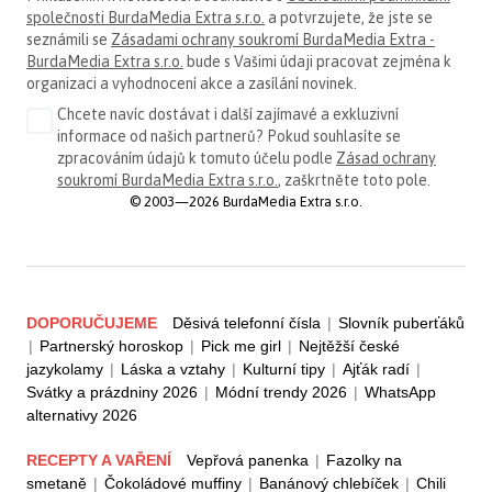
společnosti BurdaMedia Extra s.r.o.
a potvrzujete, že jste se
seznámili se
Zásadami ochrany soukromí BurdaMedia Extra -
BurdaMedia Extra s.r.o.
bude s Vašimi údaji pracovat zejména k
organizaci a vyhodnocení akce a zasílání novinek.
Chcete navíc dostávat i další zajímavé a exkluzivní
informace od našich partnerů? Pokud souhlasíte se
zpracováním údajů k tomuto účelu podle
Zásad ochrany
soukromí BurdaMedia Extra s.r.o.
, zaškrtněte toto pole.
© 2003—2026 BurdaMedia Extra s.r.o.
DOPORUČUJEME
Děsivá telefonní čísla
|
Slovník puberťáků
|
Partnerský horoskop
|
Pick me girl
|
Nejtěžší české
jazykolamy
|
Láska a vztahy
|
Kulturní tipy
|
Ajťák radí
|
Svátky a prázdniny 2026
|
Módní trendy 2026
|
WhatsApp
alternativy 2026
RECEPTY A VAŘENÍ
Vepřová panenka
|
Fazolky na
smetaně
|
Čokoládové muffiny
|
Banánový chlebíček
|
Chili