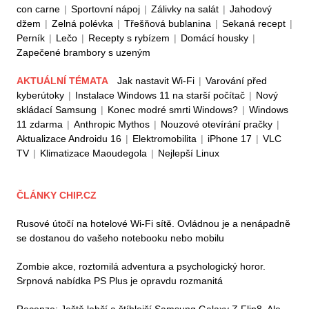
con carne
|
Sportovní nápoj
|
Zálivky na salát
|
Jahodový
džem
|
Zelná polévka
|
Třešňová bublanina
|
Sekaná recept
|
Perník
|
Lečo
|
Recepty s rybízem
|
Domácí housky
|
Zapečené brambory s uzeným
AKTUÁLNÍ TÉMATA
Jak nastavit Wi-Fi
|
Varování před
kyberútoky
|
Instalace Windows 11 na starší počítač
|
Nový
skládací Samsung
|
Konec modré smrti Windows?
|
Windows
11 zdarma
|
Anthropic Mythos
|
Nouzové otevírání pračky
|
Aktualizace Androidu 16
|
Elektromobilita
|
iPhone 17
|
VLC
TV
|
Klimatizace Maoudegola
|
Nejlepší Linux
ČLÁNKY CHIP.CZ
Rusové útočí na hotelové Wi-Fi sítě. Ovládnou je a nenápadně
se dostanou do vašeho notebooku nebo mobilu
Zombie akce, roztomilá adventura a psychologický horor.
Srpnová nabídka PS Plus je opravdu rozmanitá
Recenze: Ještě lehčí a štíhlejší Samsung Galaxy Z Flip8. Ale