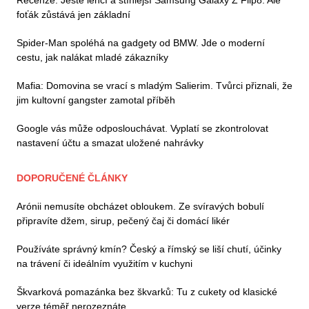
foťák zůstává jen základní
Spider-Man spoléhá na gadgety od BMW. Jde o moderní
cestu, jak nalákat mladé zákazníky
Mafia: Domovina se vrací s mladým Salierim. Tvůrci přiznali, že
jim kultovní gangster zamotal příběh
Google vás může odposlouchávat. Vyplatí se zkontrolovat
nastavení účtu a smazat uložené nahrávky
DOPORUČENÉ ČLÁNKY
Arónii nemusíte obcházet obloukem. Ze svíravých bobulí
připravíte džem, sirup, pečený čaj či domácí likér
Používáte správný kmín? Český a římský se liší chutí, účinky
na trávení či ideálním využitím v kuchyni
Škvarková pomazánka bez škvarků: Tu z cukety od klasické
verze téměř nerozeznáte