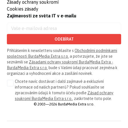
Zásady ochrany soukromí
Cookies zásady
Zajímavosti ze světa IT v e-mailu
ODEBÍRAT
Přihlášením k newsletteru souhlasíte s
Obchodními podmínkami
společnosti BurdaMedia Extra s.r.o.
a potvrzujete, že jste se
seznámili se
Zásadami ochrany soukromí BurdaMedia Extra -
BurdaMedia Extra s.r.o.
bude s Vašimi údaji pracovat zejména k
organizaci a vyhodnocení akce a zasílání novinek.
Chcete navíc dostávat i další zajímavé a exkluzivní
informace od našich partnerů? Pokud souhlasíte se
zpracováním údajů k tomuto účelu podle
Zásad ochrany
soukromí BurdaMedia Extra s.r.o.
, zaškrtněte toto pole.
© 2003—2026 BurdaMedia Extra s.r.o.