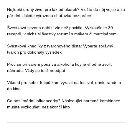
Nejlepší druhý život pro lák od okurek? Vložte do něj vejce a za
pár dní získáte výraznou chuťovku bez práce
Švestková sezona nabízí víc než povidla. Vyzkoušejte 30
receptů, v nichž si švestky rozumí s mákem či marcipánem
Švestkové knedlíky z tvarohového těsta: Vyberte správný
tvaroh pro dokonalý výsledek
Proč se při vaření používá alkohol a kdy je vhodné zvolit
náhradu. Vždy se totiž neodpaří
Víkend pro sebe: 5 tipů kam vyrazit na festival, drink, rande a
do kina
Co nosí módní influencerky? Následující barevné kombinace
musíte vyzkoušet, než skončí léto