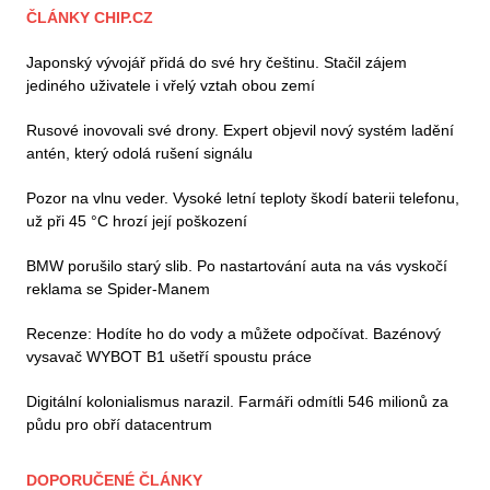
ČLÁNKY CHIP.CZ
Japonský vývojář přidá do své hry češtinu. Stačil zájem
jediného uživatele i vřelý vztah obou zemí
Rusové inovovali své drony. Expert objevil nový systém ladění
antén, který odolá rušení signálu
Pozor na vlnu veder. Vysoké letní teploty škodí baterii telefonu,
už při 45 °C hrozí její poškození
BMW porušilo starý slib. Po nastartování auta na vás vyskočí
reklama se Spider-Manem
Recenze: Hodíte ho do vody a můžete odpočívat. Bazénový
vysavač WYBOT B1 ušetří spoustu práce
Digitální kolonialismus narazil. Farmáři odmítli 546 milionů za
půdu pro obří datacentrum
DOPORUČENÉ ČLÁNKY