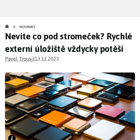
Přejít
k
hlavnímu
>
obsahu
NOVINKY
Nevíte co pod stromeček? Rychlé
externí úložiště vždycky potěší
Pavel Trousil
13.12.2023