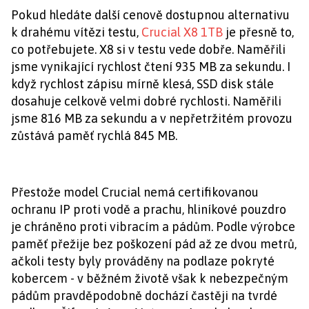
Pokud hledáte další cenově dostupnou alternativu
k drahému vítězi testu,
Crucial X8 1TB
je přesně to,
co potřebujete. X8 si v testu vede dobře. Naměřili
jsme vynikající rychlost čtení 935 MB za sekundu. I
když rychlost zápisu mírně klesá, SSD disk stále
dosahuje celkově velmi dobré rychlosti. Naměřili
jsme 816 MB za sekundu a v nepřetržitém provozu
zůstává paměť rychlá 845 MB.
Přestože model Crucial nemá certifikovanou
ochranu IP proti vodě a prachu, hliníkové pouzdro
je chráněno proti vibracím a pádům. Podle výrobce
paměť přežije bez poškození pád až ze dvou metrů,
ačkoli testy byly prováděny na podlaze pokryté
kobercem - v běžném životě však k nebezpečným
pádům pravděpodobně dochází častěji na tvrdé