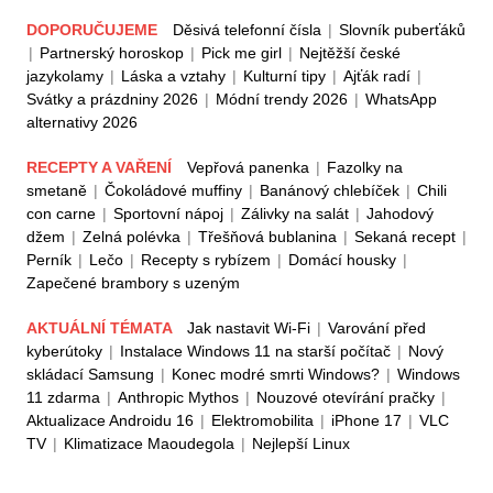
DOPORUČUJEME
Děsivá telefonní čísla
|
Slovník puberťáků
|
Partnerský horoskop
|
Pick me girl
|
Nejtěžší české
jazykolamy
|
Láska a vztahy
|
Kulturní tipy
|
Ajťák radí
|
Svátky a prázdniny 2026
|
Módní trendy 2026
|
WhatsApp
alternativy 2026
RECEPTY A VAŘENÍ
Vepřová panenka
|
Fazolky na
smetaně
|
Čokoládové muffiny
|
Banánový chlebíček
|
Chili
con carne
|
Sportovní nápoj
|
Zálivky na salát
|
Jahodový
džem
|
Zelná polévka
|
Třešňová bublanina
|
Sekaná recept
|
Perník
|
Lečo
|
Recepty s rybízem
|
Domácí housky
|
Zapečené brambory s uzeným
AKTUÁLNÍ TÉMATA
Jak nastavit Wi-Fi
|
Varování před
kyberútoky
|
Instalace Windows 11 na starší počítač
|
Nový
skládací Samsung
|
Konec modré smrti Windows?
|
Windows
11 zdarma
|
Anthropic Mythos
|
Nouzové otevírání pračky
|
Aktualizace Androidu 16
|
Elektromobilita
|
iPhone 17
|
VLC
TV
|
Klimatizace Maoudegola
|
Nejlepší Linux