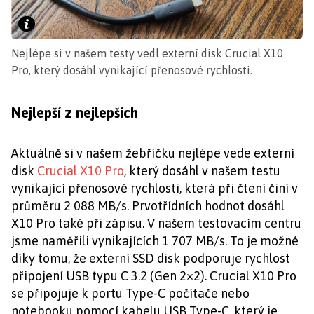
Nejlépe si v našem testy vedl externí disk Crucial X10
Pro, který dosáhl vynikající přenosové rychlosti.
Nejlepší z nejlepších
Aktuálně si v našem žebříčku nejlépe vede externí
disk
Crucial X10 Pro
, který dosáhl v našem testu
vynikající přenosové rychlosti, která při čtení činí v
průměru 2 088 MB/s. Prvotřídních hodnot dosáhl
X10 Pro také při zápisu. V našem testovacím centru
jsme naměřili vynikajících 1 707 MB/s. To je možné
díky tomu, že externí SSD disk podporuje rychlost
připojení USB typu C 3.2 (Gen 2×2). Crucial X10 Pro
se připojuje k portu Type-C počítače nebo
notebooku pomocí kabelu USB Type-C, který je