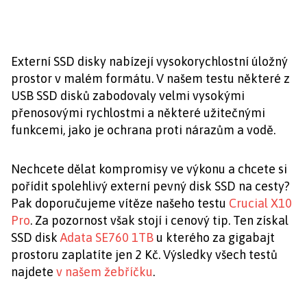
Externí SSD disky nabízejí vysokorychlostní úložný
prostor v malém formátu. V našem testu některé z
USB SSD disků zabodovaly velmi vysokými
přenosovými rychlostmi a některé užitečnými
funkcemi, jako je ochrana proti nárazům a vodě.
Nechcete dělat kompromisy ve výkonu a chcete si
pořídit spolehlivý externí pevný disk SSD na cesty?
Pak doporučujeme vítěze našeho testu
Crucial X10
Pro
. Za pozornost však stojí i cenový tip. Ten získal
SSD disk
Adata SE760 1TB
u kterého za gigabajt
prostoru zaplatíte jen 2 Kč. Výsledky všech testů
najdete
v našem žebříčku
.