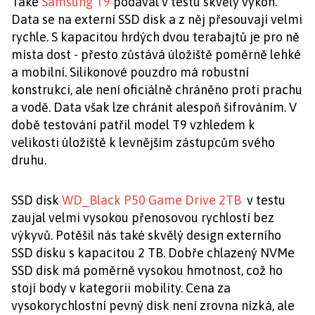
Také
Samsung T9
podával v testu skvělý výkon.
Data se na externí SSD disk a z něj přesouvají velmi
rychle. S kapacitou hrdých dvou terabajtů je pro ně
místa dost - přesto zůstává úložiště poměrně lehké
a mobilní. Silikonové pouzdro má robustní
konstrukci, ale není oficiálně chráněno proti prachu
a vodě. Data však lze chránit alespoň šifrováním. V
době testování patřil model T9 vzhledem k
velikosti úložiště k levnějším zástupcům svého
druhu.
SSD disk
WD_Black P50 Game Drive 2TB
v testu
zaujal velmi vysokou přenosovou rychlostí bez
výkyvů. Potěšil nás také skvělý design externího
SSD disku s kapacitou 2 TB. Dobře chlazený NVMe
SSD disk má poměrně vysokou hmotnost, což ho
stojí body v kategorii mobility. Cena za
vysokorychlostní pevný disk není zrovna nízká, ale