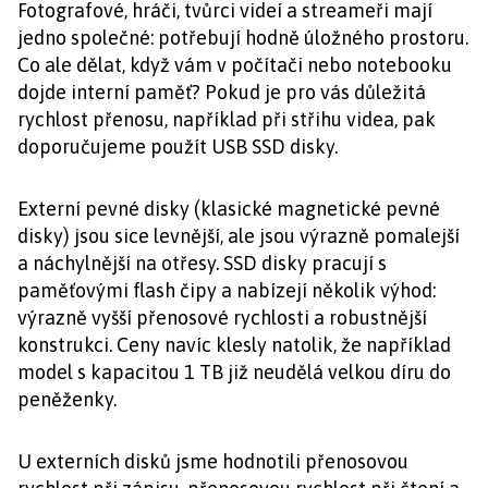
Fotografové, hráči, tvůrci videí a streameři mají
jedno společné: potřebují hodně úložného prostoru.
Co ale dělat, když vám v počítači nebo notebooku
dojde interní paměť? Pokud je pro vás důležitá
rychlost přenosu, například při střihu videa, pak
doporučujeme použít USB SSD disky.
Externí pevné disky (klasické magnetické pevné
disky) jsou sice levnější, ale jsou výrazně pomalejší
a náchylnější na otřesy. SSD disky pracují s
paměťovými flash čipy a nabízejí několik výhod:
výrazně vyšší přenosové rychlosti a robustnější
konstrukci. Ceny navíc klesly natolik, že například
model s kapacitou 1 TB již neudělá velkou díru do
peněženky.
U externích disků jsme hodnotili přenosovou