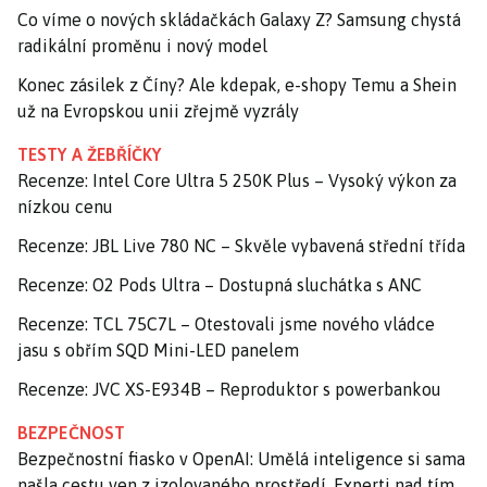
Co víme o nových skládačkách Galaxy Z? Samsung chystá
radikální proměnu i nový model
Konec zásilek z Číny? Ale kdepak, e-shopy Temu a Shein
už na Evropskou unii zřejmě vyzrály
TESTY A ŽEBŘÍČKY
Recenze: Intel Core Ultra 5 250K Plus – Vysoký výkon za
nízkou cenu
Recenze: JBL Live 780 NC – Skvěle vybavená střední třída
Recenze: O2 Pods Ultra – Dostupná sluchátka s ANC
Recenze: TCL 75C7L – Otestovali jsme nového vládce
jasu s obřím SQD Mini-LED panelem
Recenze: JVC XS-E934B – Reproduktor s powerbankou
BEZPEČNOST
Bezpečnostní fiasko v OpenAI: Umělá inteligence si sama
našla cestu ven z izolovaného prostředí. Experti nad tím