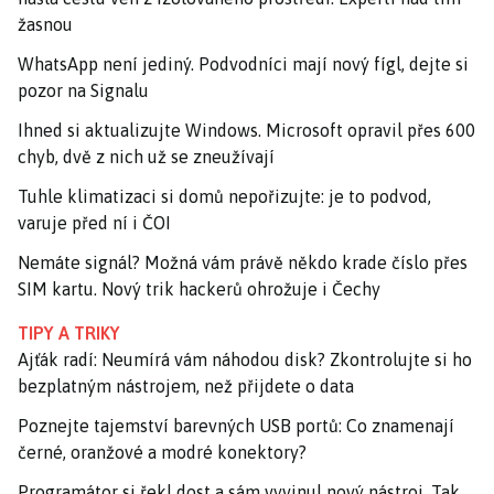
žasnou
WhatsApp není jediný. Podvodníci mají nový fígl, dejte si
pozor na Signalu
Ihned si aktualizujte Windows. Microsoft opravil přes 600
chyb, dvě z nich už se zneužívají
Tuhle klimatizaci si domů nepořizujte: je to podvod,
varuje před ní i ČOI
Nemáte signál? Možná vám právě někdo krade číslo přes
SIM kartu. Nový trik hackerů ohrožuje i Čechy
TIPY A TRIKY
Ajťák radí: Neumírá vám náhodou disk? Zkontrolujte si ho
bezplatným nástrojem, než přijdete o data
Poznejte tajemství barevných USB portů: Co znamenají
černé, oranžové a modré konektory?
Programátor si řekl dost a sám vyvinul nový nástroj. Tak