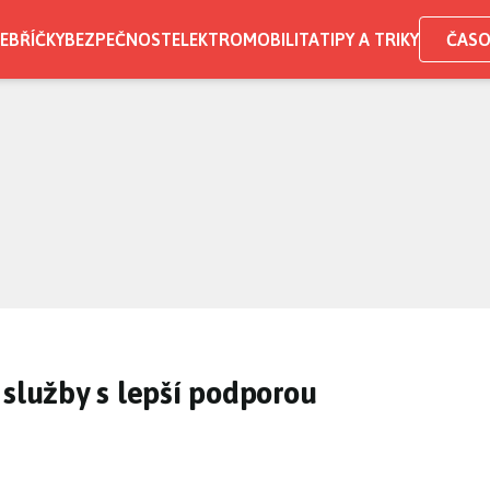
EBŘÍČKY
BEZPEČNOST
ELEKTROMOBILITA
TIPY A TRIKY
ČASO
 služby s lepší podporou