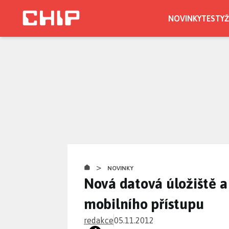
Přejít
k
NOVINKY
TESTY
Ž
hlavnímu
obsahu
>
NOVINKY
Nová datová úložiště a
mobilního přístupu
redakce
05.11.2012