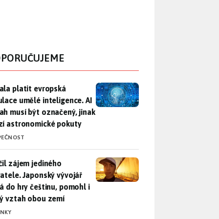
PORUČUJEME
ala platit evropská regulace umělé inteligence. AI obsah musí
ala platit evropská
ulace umělé inteligence. AI
ah musí být označený, jinak
zí astronomické pokuty
PEČNOST
il zájem jediného uživatele. Japonský vývojář přidá do hry češ
čil zájem jediného
vatele. Japonský vývojář
dá do hry češtinu, pomohl i
lý vztah obou zemí
INKY