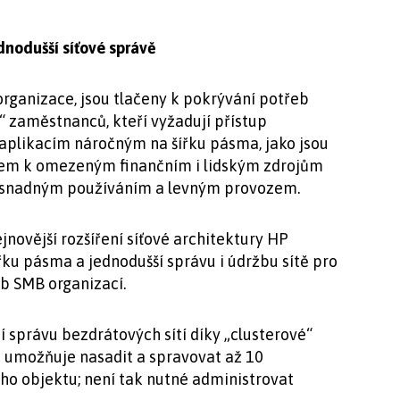
dnodušší síťové správě
 organizace, jsou tlačeny k pokrývání potřeb
“ zaměstnanců, kteří vyžadují přístup
aplikacím náročným na šířku pásma, jako jsou
dem k omezeným finančním i lidským zdrojům
se snadným používáním a levným provozem.
novější rozšíření síťové architektury HP
řku pásma a jednodušší správu i údržbu sítě pro
eb SMB organizací.
 správu bezdrátových sítí díky „clusterové“
m umožňuje nasadit a spravovat až 10
ho objektu; není tak nutné administrovat