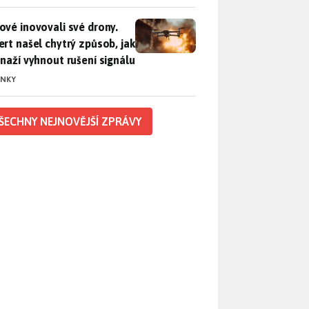
vé inovovali své drony. Expert našel chytrý způsob, jak se sna
ové inovovali své drony.
ert našel chytrý způsob, jak
snaží vyhnout rušení signálu
INKY
ŠECHNY NEJNOVĚJŠÍ ZPRÁVY