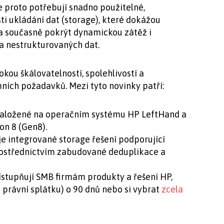
e proto potřebují snadno použitelné,
i ukládání dat (storage), které dokážou
 a současně pokrýt dynamickou zátěž i
a nestrukturovaných dat.
okou škálovatelností, spolehlivostí a
mních požadavků. Mezi tyto novinky patří:
 založené na operačním systému HP LeftHand a
on 8 (Gen8).
e integrované storage řešení podporující
rostřednictvím zabudované deduplikace a
ístupňují SMB firmám produkty a řešení HP,
 právní splátku) o 90 dnů nebo si vybrat
zcela