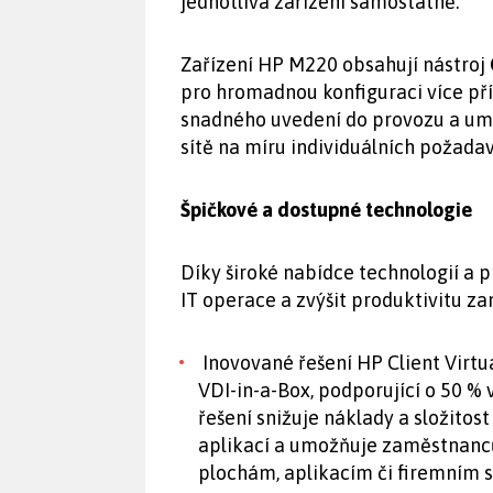
jednotlivá zařízení samostatně.
Zařízení HP M220 obsahují nástroj
pro hromadnou konfiguraci více př
snadného uvedení do provozu a umo
sítě na míru individuálních požada
Špičkové a dostupné technologie
Díky široké nabídce technologií a
IT operace a zvýšit produktivitu za
Inovované řešení HP Client Virtu
VDI-in-a-Box, podporující o 50 % 
řešení snižuje náklady a složitos
aplikací a umožňuje zaměstnanc
plochám, aplikacím či firemním s