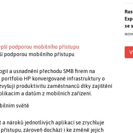
Ruso
Rus
Exp
se 
NOV
V
pší podporou mobilního přístupu
logií a usnadnění přechodu SMB firem na
P portfolio HP konvergované infrastruktury o
 zvyšují produktivitu zaměstnanců díky zajištění
likacím a datům z mobilních zařízení.
bilním světě
a nároků jednotlivých aplikací se zrychluje
přístupu, zároveň dochází i ke změně jejich