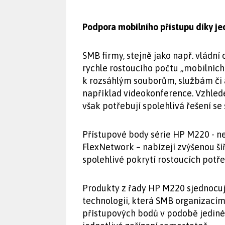
Podpora mobilního přístupu díky je
SMB firmy, stejně jako např. vládní
rychle rostoucího počtu „mobilních
k rozsáhlým souborům, službám či 
například videokonference. Vzhle
však potřebují spolehlivá řešení 
Přístupové body série HP M220 - nej
FlexNetwork – nabízejí zvýšenou ší
spolehlivé pokrytí rostoucích potř
Produkty z řady HP M220 sjednocují
technologii, která SMB organizací
přístupových bodů v podobě jediné