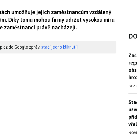
irmách umožňuje jejich zaměstnancům vzdálený
tům. Díky tomu mohou firmy udržet vysokou míru
se zaměstnanci právě nacházejí.
DO
hip.cz do Google zpráv,
stačí jedno kliknutí!
Zač
Zač
reg
obs
hro
BEZ
Stač
Sta
uži
při
vře
NOV