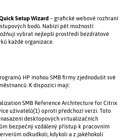
Quick Setup Wizard
– grafické webové rozhraní
ístupových bodů. Nabízí pět možností
žňují vybrat nejlepší prostředí bezdrátové
vků každé organizace.
 programů HP mohou SMB firmy zjednodušit své
městnanců. K dispozici mají:
alization SMB Reference Architecture for Citrix
více uživatelů(1) oproti předchozí verzi. Toto
t nasazení desktopových virtualizačních
ům bezpečný vzdálený přístup k pracovním
erverům odkudkoli, kdykoli a z jakéhokoli