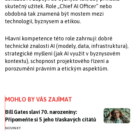
skutečný užitek. Role „Chief AI Officer“ nebo
obdobná tak znamená být mostem mezi
technologií, byznysem a etikou.
Hlavní kompetence této role zahrnují: dobré
technické znalosti AI (modely, data, infrastruktura),
strategické myšlení (jak AI využít v byznysovém
kontextu), schopnost projektového řízení a
porozumění právním a etickým aspektům.
MOHLO BY VÁS ZAJÍMAT
Bill Gates slaví 70. narozeniny: Připomeňte si 5 jeho 
Bill Gates slaví 70. narozeniny:
Připomeňte si 5 jeho třaskavých citátů
NOVINKY