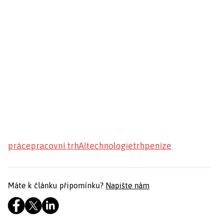
práce
pracovní trh
AI
technologie
trh
peníze
Máte k článku připomínku?
Napište nám