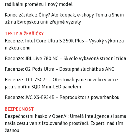
radikální proměnu i nový model
Konec zásilek z Číny? Ale kdepak, e-shopy Temu a Shein
už na Evropskou unii zřejmě vyzrály
TESTY A ŽEBŘÍČKY
Recenze: Intel Core Ultra 5 250K Plus – Vysoký výkon za
nízkou cenu
Recenze: JBL Live 780 NC – Skvěle vybavená střední třída
Recenze: O2 Pods Ultra – Dostupná sluchátka s ANC
Recenze: TCL 75C7L – Otestovali jsme nového vládce
jasu s obřím SQD Mini-LED panelem
Recenze: JVC XS-E934B – Reproduktor s powerbankou
BEZPEČNOST
Bezpečnostní fiasko v OpenAI: Umělá inteligence si sama
našla cestu ven z izolovaného prostředí. Experti nad tím
žasnou