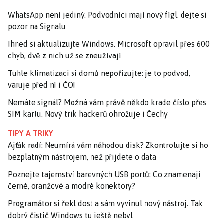
WhatsApp není jediný. Podvodníci mají nový fígl, dejte si
pozor na Signalu
Ihned si aktualizujte Windows. Microsoft opravil přes 600
chyb, dvě z nich už se zneužívají
Tuhle klimatizaci si domů nepořizujte: je to podvod,
varuje před ní i ČOI
Nemáte signál? Možná vám právě někdo krade číslo přes
SIM kartu. Nový trik hackerů ohrožuje i Čechy
TIPY A TRIKY
Ajťák radí: Neumírá vám náhodou disk? Zkontrolujte si ho
bezplatným nástrojem, než přijdete o data
Poznejte tajemství barevných USB portů: Co znamenají
černé, oranžové a modré konektory?
Programátor si řekl dost a sám vyvinul nový nástroj. Tak
dobrý čistič Windows tu ještě nebyl