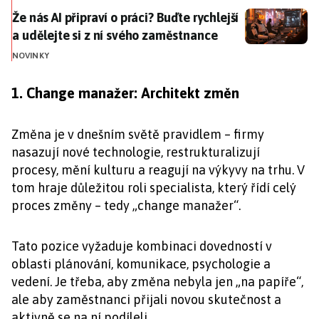
Že nás AI připraví o práci? Buďte rychlejší a udělejte
Že nás AI připraví o práci? Buďte rychlejší
a udělejte si z ní svého zaměstnance
NOVINKY
1. Change manažer: Architekt změn
Změna je v dnešním světě pravidlem – firmy
nasazují nové technologie, restrukturalizují
procesy, mění kulturu a reagují na výkyvy na trhu. V
tom hraje důležitou roli specialista, který řídí celý
proces změny – tedy „change manažer“.
Tato pozice vyžaduje kombinaci dovedností v
oblasti plánování, komunikace, psychologie a
vedení. Je třeba, aby změna nebyla jen „na papíře“,
ale aby zaměstnanci přijali novou skutečnost a
aktivně se na ní podíleli.