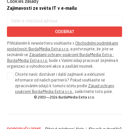
Cookies zásady
Zajímavosti ze světa IT v e-mailu
ODEBÍRAT
Přihlášením k newsletteru souhlasíte s
Obchodními podmínkami
společnosti BurdaMedia Extra s.r.o.
a potvrzujete, že jste se
seznámili se
Zásadami ochrany soukromí BurdaMedia Extra -
BurdaMedia Extra s.r.o.
bude s Vašimi údaji pracovat zejména k
organizaci a vyhodnocení akce a zasílání novinek.
Chcete navíc dostávat i další zajímavé a exkluzivní
informace od našich partnerů? Pokud souhlasíte se
zpracováním údajů k tomuto účelu podle
Zásad ochrany
soukromí BurdaMedia Extra s.r.o.
, zaškrtněte toto pole.
© 2003—2026 BurdaMedia Extra s.r.o.
DOPORUČUJEME
Děsivá telefonní čísla
|
Slovník puberťáků