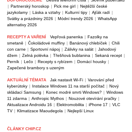
|
Partnerský horoskop
|
Pick me girl
|
Nejtěžší české
jazykolamy
|
Láska a vztahy
|
Kulturní tipy
|
Ajťák radí
|
Svátky a prázdniny 2026
|
Módní trendy 2026
|
WhatsApp
alternativy 2026
RECEPTY A VAŘENÍ
Vepřová panenka
|
Fazolky na
smetaně
|
Čokoládové muffiny
|
Banánový chlebíček
|
Chili
con carne
|
Sportovní nápoj
|
Zálivky na salát
|
Jahodový
džem
|
Zelná polévka
|
Třešňová bublanina
|
Sekaná recept
|
Perník
|
Lečo
|
Recepty s rybízem
|
Domácí housky
|
Zapečené brambory s uzeným
AKTUÁLNÍ TÉMATA
Jak nastavit Wi-Fi
|
Varování před
kyberútoky
|
Instalace Windows 11 na starší počítač
|
Nový
skládací Samsung
|
Konec modré smrti Windows?
|
Windows
11 zdarma
|
Anthropic Mythos
|
Nouzové otevírání pračky
|
Aktualizace Androidu 16
|
Elektromobilita
|
iPhone 17
|
VLC
TV
|
Klimatizace Maoudegola
|
Nejlepší Linux
ČLÁNKY CHIP.CZ