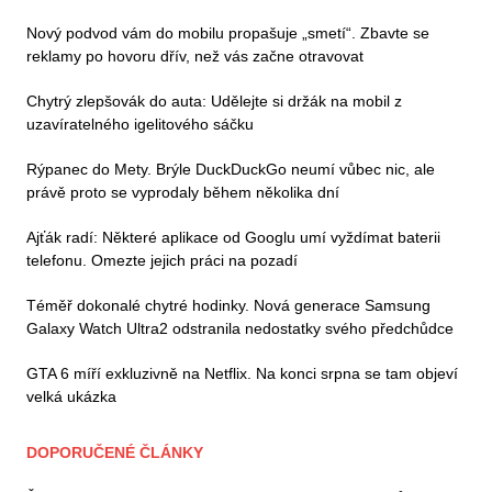
Nový podvod vám do mobilu propašuje „smetí“. Zbavte se
reklamy po hovoru dřív, než vás začne otravovat
Chytrý zlepšovák do auta: Udělejte si držák na mobil z
uzavíratelného igelitového sáčku
Rýpanec do Mety. Brýle DuckDuckGo neumí vůbec nic, ale
právě proto se vyprodaly během několika dní
Ajťák radí: Některé aplikace od Googlu umí vyždímat baterii
telefonu. Omezte jejich práci na pozadí
Téměř dokonalé chytré hodinky. Nová generace Samsung
Galaxy Watch Ultra2 odstranila nedostatky svého předchůdce
GTA 6 míří exkluzivně na Netflix. Na konci srpna se tam objeví
velká ukázka
DOPORUČENÉ ČLÁNKY