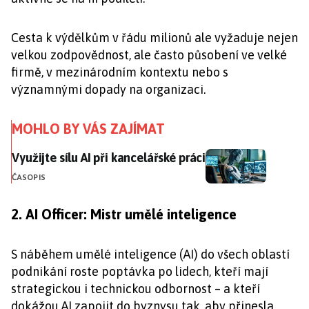
Cesta k výdělkům v řádu milionů ale vyžaduje nejen
velkou zodpovědnost, ale často působení ve velké
firmě, v mezinárodním kontextu nebo s
významnými dopady na organizaci.
MOHLO BY VÁS ZAJÍMAT
Využijte sílu AI při kancelářské práci
Využijte sílu AI při kancelářské práci
ČASOPIS
2. AI Officer: Mistr umělé inteligence
S náběhem umělé inteligence (AI) do všech oblastí
podnikání roste poptávka po lidech, kteří mají
strategickou i technickou odbornost – a kteří
dokážou AI zapojit do byznysu tak, aby přinesla