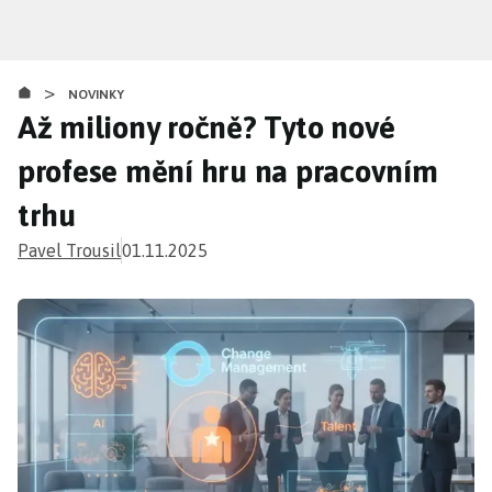
Přejít
k
hlavnímu
>
obsahu
NOVINKY
Až miliony ročně? Tyto nové
profese mění hru na pracovním
trhu
Pavel Trousil
01.11.2025