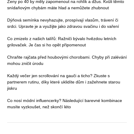
Ženy po 40 by měly zapomenout na rohlík a džus. Kvůli těmto
snídaňovým chybám máte hlad a nemůžete zhubnout
Dýňová semínka nevyhazujte, prospívají vlasům, trávení či
srdci. Upravte je a využijte jako zdravou svačinu i do vaření
Co zmizelo z našich talířů: Ražniči bývalo hvězdou letních
grilovaček. Je čas si ho opět připomenout
Chraňte rajčata před houbovými chorobami. Chyby při zalévání
mohou zničit úrodu
Každý večer jen scrollování na gauči a ticho? Zkuste s
partnerem rutinu, díky které uklidíte dům i zažehnete starou
jiskru
Co nosí módní influencerky? Následující barevné kombinace
musíte vyzkoušet, než skončí léto