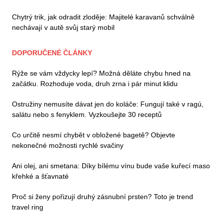
Chytrý trik, jak odradit zloděje: Majitelé karavanů schválně
nechávají v autě svůj starý mobil
DOPORUČENÉ ČLÁNKY
Rýže se vám vždycky lepí? Možná děláte chybu hned na
začátku. Rozhoduje voda, druh zrna i pár minut klidu
Ostružiny nemusíte dávat jen do koláče: Fungují také v ragú,
salátu nebo s fenyklem. Vyzkoušejte 30 receptů
Co určitě nesmí chybět v obložené bagetě? Objevte
nekonečné možnosti rychlé svačiny
Ani olej, ani smetana: Díky bílému vínu bude vaše kuřecí maso
křehké a šťavnaté
Proč si ženy pořizují druhý zásnubní prsten? Toto je trend
travel ring