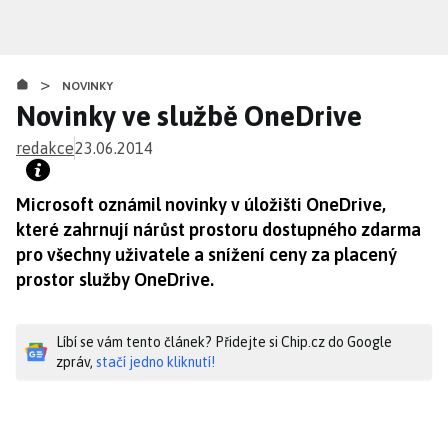
Přejít
k
hlavnímu
>
obsahu
NOVINKY
Novinky ve službě OneDrive
redakce
23.06.2014
Microsoft oznámil novinky v úložišti OneDrive,
které zahrnují nárůst prostoru dostupného zdarma
pro všechny uživatele a snížení ceny za placený
prostor služby OneDrive.
Líbí se vám tento článek? Přidejte si Chip.cz do Google
zpráv,
stačí jedno kliknutí!