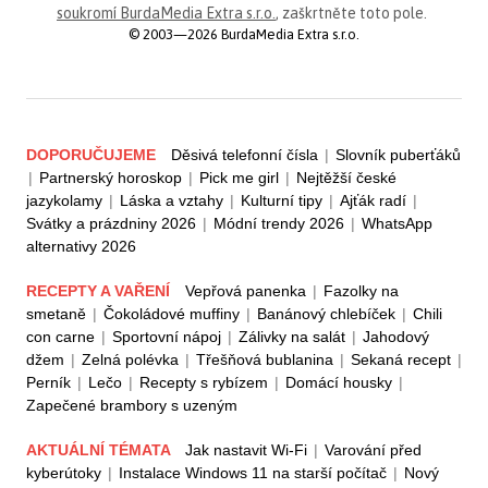
soukromí BurdaMedia Extra s.r.o.
, zaškrtněte toto pole.
© 2003—2026 BurdaMedia Extra s.r.o.
DOPORUČUJEME
Děsivá telefonní čísla
|
Slovník puberťáků
|
Partnerský horoskop
|
Pick me girl
|
Nejtěžší české
jazykolamy
|
Láska a vztahy
|
Kulturní tipy
|
Ajťák radí
|
Svátky a prázdniny 2026
|
Módní trendy 2026
|
WhatsApp
alternativy 2026
RECEPTY A VAŘENÍ
Vepřová panenka
|
Fazolky na
smetaně
|
Čokoládové muffiny
|
Banánový chlebíček
|
Chili
con carne
|
Sportovní nápoj
|
Zálivky na salát
|
Jahodový
džem
|
Zelná polévka
|
Třešňová bublanina
|
Sekaná recept
|
Perník
|
Lečo
|
Recepty s rybízem
|
Domácí housky
|
Zapečené brambory s uzeným
AKTUÁLNÍ TÉMATA
Jak nastavit Wi-Fi
|
Varování před
kyberútoky
|
Instalace Windows 11 na starší počítač
|
Nový