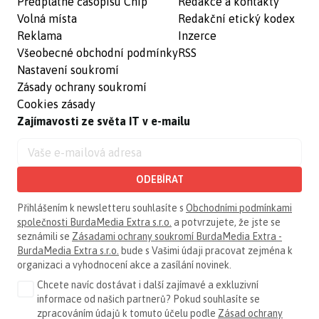
Předplatné časopisu Chip
Redakce a kontakty
Volná místa
Redakční etický kodex
Reklama
Inzerce
Všeobecné obchodní podmínky
RSS
Nastavení soukromí
Zásady ochrany soukromí
Cookies zásady
Zajímavosti ze světa IT v e-mailu
ODEBÍRAT
Přihlášením k newsletteru souhlasíte s
Obchodními podmínkami
společnosti BurdaMedia Extra s.r.o.
a potvrzujete, že jste se
seznámili se
Zásadami ochrany soukromí BurdaMedia Extra -
BurdaMedia Extra s.r.o.
bude s Vašimi údaji pracovat zejména k
organizaci a vyhodnocení akce a zasílání novinek.
Chcete navíc dostávat i další zajímavé a exkluzivní
informace od našich partnerů? Pokud souhlasíte se
zpracováním údajů k tomuto účelu podle
Zásad ochrany