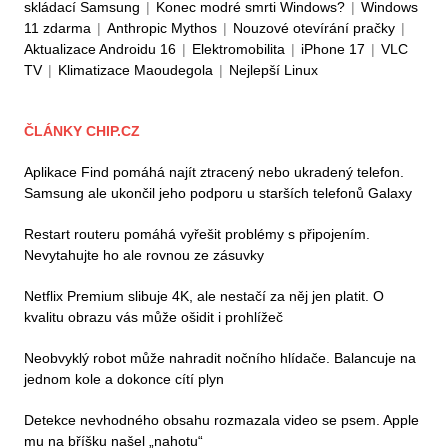
skládací Samsung
|
Konec modré smrti Windows?
|
Windows
11 zdarma
|
Anthropic Mythos
|
Nouzové otevírání pračky
|
Aktualizace Androidu 16
|
Elektromobilita
|
iPhone 17
|
VLC
TV
|
Klimatizace Maoudegola
|
Nejlepší Linux
ČLÁNKY CHIP.CZ
Aplikace Find pomáhá najít ztracený nebo ukradený telefon.
Samsung ale ukončil jeho podporu u starších telefonů Galaxy
Restart routeru pomáhá vyřešit problémy s připojením.
Nevytahujte ho ale rovnou ze zásuvky
Netflix Premium slibuje 4K, ale nestačí za něj jen platit. O
kvalitu obrazu vás může ošidit i prohlížeč
Neobvyklý robot může nahradit nočního hlídače. Balancuje na
jednom kole a dokonce cítí plyn
Detekce nevhodného obsahu rozmazala video se psem. Apple
mu na bříšku našel „nahotu“