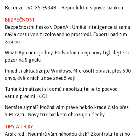
Recenze: JVC XS-E934B – Reproduktor s powerbankou
BEZPEČNOST
Bezpečnostní fiasko v OpenAI: Umělá inteligence si sama
našla cestu ven z izolovaného prostředí. Experti nad tím
žasnou
WhatsApp není jediný. Podvodníci mají nový fígl, dejte si
pozor na Signalu
Ihned si aktualizujte Windows. Microsoft opravil přes 600
chyb, dvě z nich už se zneužívají
Tuhle klimatizaci si domů nepořizujte: je to podvod,
varuje před ní i ČOI
Nemáte signál? Možná vám právě někdo krade číslo přes
SIM kartu. Nový trik hackerů ohrožuje i Čechy
TIPY A TRIKY
Ajťák radí: Neumírá vám náhodou disk? Zkontrolujte si ho