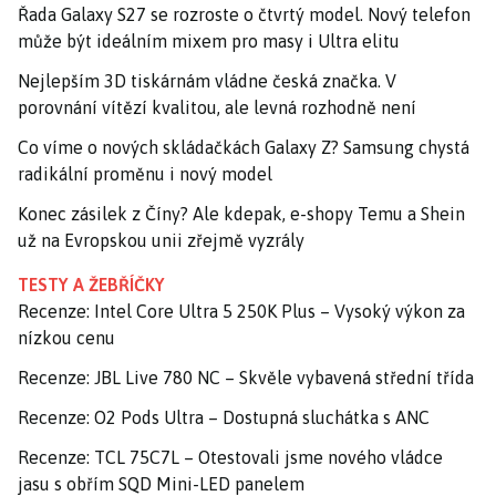
Řada Galaxy S27 se rozroste o čtvrtý model. Nový telefon
může být ideálním mixem pro masy i Ultra elitu
Nejlepším 3D tiskárnám vládne česká značka. V
porovnání vítězí kvalitou, ale levná rozhodně není
Co víme o nových skládačkách Galaxy Z? Samsung chystá
radikální proměnu i nový model
Konec zásilek z Číny? Ale kdepak, e-shopy Temu a Shein
už na Evropskou unii zřejmě vyzrály
TESTY A ŽEBŘÍČKY
Recenze: Intel Core Ultra 5 250K Plus – Vysoký výkon za
nízkou cenu
Recenze: JBL Live 780 NC – Skvěle vybavená střední třída
Recenze: O2 Pods Ultra – Dostupná sluchátka s ANC
Recenze: TCL 75C7L – Otestovali jsme nového vládce
jasu s obřím SQD Mini-LED panelem