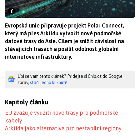
Evropská unie připravuje projekt Polar Connect,
který má přes Arktidu vytvořit nové podmořské
datové trasy do Asie. Cílem je snížit závislost na
stávajících trasách a posílit odolnost globální
internetové infrastruktury.
Líbí se vám tento článek? Přidejte si Chip.cz do Google
zpráv,
stačí jedno kliknutí!
Kapitoly článku
EU zvažuje využití nové trasy pro podmořské
kabely
Arktida jako alternativa pro nestabilní regiony