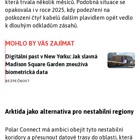
která trvala několik měsíců. Podobná situace se
opakovala i v roce 2025, kdy podezření na
poškození čtyř kabelů dalším plavidlem opět vedlo
k dlouhým odkladům zásahů.
MOHLO BY VÁS ZAJÍMAT
Digitální past v New Yorku: Jak slavná Madison Squa
Digitální past v New Yorku: Jak slavná
Madison Square Garden zneužívá
biometrická data
BEZPEČNOST
Arktida jako alternativa pro nestabilní regiony
Polar Connect má ambici obejít tyto nestabilní
koridory a přesunout datové trasy do oblasti, která