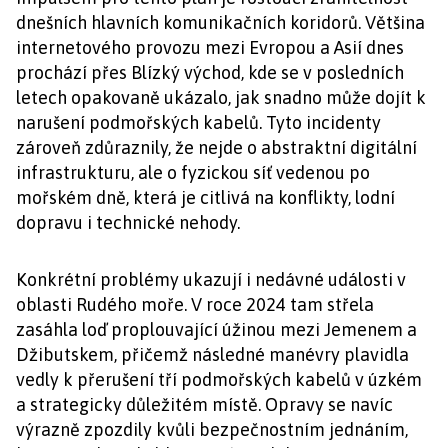
dnešních hlavních komunikačních koridorů. Většina
internetového provozu mezi Evropou a Asií dnes
prochází přes Blízký východ, kde se v posledních
letech opakovaně ukázalo, jak snadno může dojít k
narušení podmořských kabelů. Tyto incidenty
zároveň zdůraznily, že nejde o abstraktní digitální
infrastrukturu, ale o fyzickou síť vedenou po
mořském dně, která je citlivá na konflikty, lodní
dopravu i technické nehody.
Konkrétní problémy ukazují i nedávné události v
oblasti Rudého moře. V roce 2024 tam střela
zasáhla loď proplouvající úžinou mezi Jemenem a
Džibutskem, přičemž následné manévry plavidla
vedly k přerušení tří podmořských kabelů v úzkém
a strategicky důležitém místě. Opravy se navíc
výrazně zpozdily kvůli bezpečnostním jednáním,