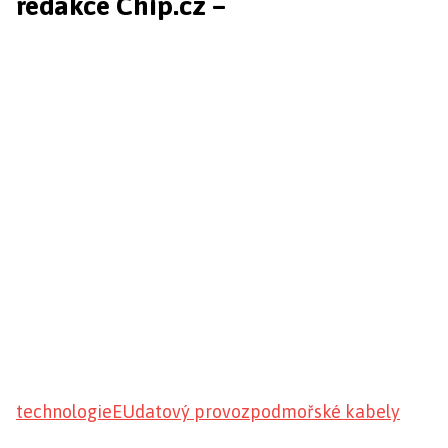
redakce Chip.cz –
technologie
EU
datový provoz
podmořské kabely