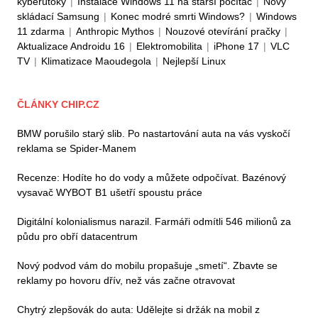
kyberútoky
|
Instalace Windows 11 na starší počítač
|
Nový
skládací Samsung
|
Konec modré smrti Windows?
|
Windows
11 zdarma
|
Anthropic Mythos
|
Nouzové otevírání pračky
|
Aktualizace Androidu 16
|
Elektromobilita
|
iPhone 17
|
VLC
TV
|
Klimatizace Maoudegola
|
Nejlepší Linux
ČLÁNKY CHIP.CZ
BMW porušilo starý slib. Po nastartování auta na vás vyskočí
reklama se Spider-Manem
Recenze: Hodíte ho do vody a můžete odpočívat. Bazénový
vysavač WYBOT B1 ušetří spoustu práce
Digitální kolonialismus narazil. Farmáři odmítli 546 milionů za
půdu pro obří datacentrum
Nový podvod vám do mobilu propašuje „smetí“. Zbavte se
reklamy po hovoru dřív, než vás začne otravovat
Chytrý zlepšovák do auta: Udělejte si držák na mobil z