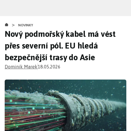
Přejít
k
hlavnímu
>
obsahu
NOVINKY
Nový podmořský kabel má vést
přes severní pól. EU hledá
bezpečnější trasy do Asie
Dominik Marek
18.05.2026