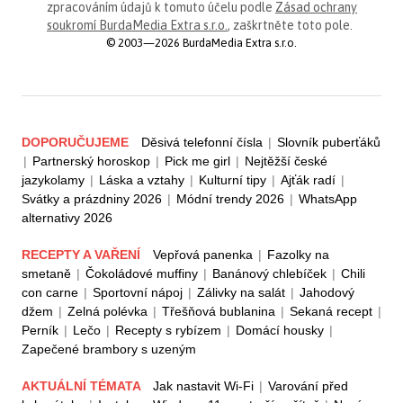
zpracováním údajů k tomuto účelu podle
Zásad ochrany
soukromí BurdaMedia Extra s.r.o.
, zaškrtněte toto pole.
© 2003—2026 BurdaMedia Extra s.r.o.
DOPORUČUJEME
Děsivá telefonní čísla
|
Slovník puberťáků
|
Partnerský horoskop
|
Pick me girl
|
Nejtěžší české
jazykolamy
|
Láska a vztahy
|
Kulturní tipy
|
Ajťák radí
|
Svátky a prázdniny 2026
|
Módní trendy 2026
|
WhatsApp
alternativy 2026
RECEPTY A VAŘENÍ
Vepřová panenka
|
Fazolky na
smetaně
|
Čokoládové muffiny
|
Banánový chlebíček
|
Chili
con carne
|
Sportovní nápoj
|
Zálivky na salát
|
Jahodový
džem
|
Zelná polévka
|
Třešňová bublanina
|
Sekaná recept
|
Perník
|
Lečo
|
Recepty s rybízem
|
Domácí housky
|
Zapečené brambory s uzeným
AKTUÁLNÍ TÉMATA
Jak nastavit Wi-Fi
|
Varování před