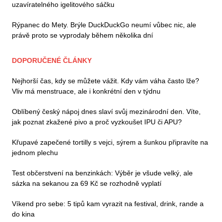
uzavíratelného igelitového sáčku
Rýpanec do Mety. Brýle DuckDuckGo neumí vůbec nic, ale
právě proto se vyprodaly během několika dní
DOPORUČENÉ ČLÁNKY
Nejhorší čas, kdy se můžete vážit. Kdy vám váha často lže?
Vliv má menstruace, ale i konkrétní den v týdnu
Oblíbený český nápoj dnes slaví svůj mezinárodní den. Víte,
jak poznat zkažené pivo a proč vyzkoušet IPU či APU?
Křupavé zapečené tortilly s vejci, sýrem a šunkou připravíte na
jednom plechu
Test občerstvení na benzinkách: Výběr je všude velký, ale
sázka na sekanou za 69 Kč se rozhodně vyplatí
Víkend pro sebe: 5 tipů kam vyrazit na festival, drink, rande a
do kina