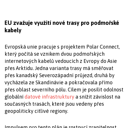
EU zvažuje využití nové trasy pro podmořské
kabely
Evropská unie pracuje s projektem Polar Connect,
který počítá se vznikem dvou podmořských
internetových kabelů vedoucích z Evropy do Asie
přes Arktidu. Jedna varianta trasy má směřovat
přes kanadský Severozápadní průjezd, druhá by
vycházela ze Skandinávie a pokračovala přímo
přes oblast severního pólu. Cílem je posílit odolnost
globální
datové infrastruktury
a snížit závislost na
současných trasách, které jsou vedeny přes
geopoliticky citlivé regiony.
Impulsem pro tento plán je rostoucí zranitelnost