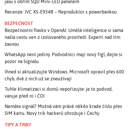
jasu s obřím SQD Mini-LED panelem
Recenze: JVC XS-E934B – Reproduktor s powerbankou
BEZPEČNOST
Bezpečnostní fiasko v OpenAI: Umělá inteligence si sama
našla cestu ven z izolovaného prostředí. Experti nad tím
žasnou
WhatsApp není jediný. Podvodníci mají nový fígl, dejte si
pozor na Signalu
Ihned si aktualizujte Windows. Microsoft opravil přes 600
chyb, dvě z nich už se zneužívají
Tuhle klimatizaci si domů nepořizujte: je to podvod,
varuje před ní i ČOI
Nemáte signál? Možná vám právě někdo krade číslo přes
SIM kartu. Nový trik hackerů ohrožuje i Čechy
TIPY A TRIKY