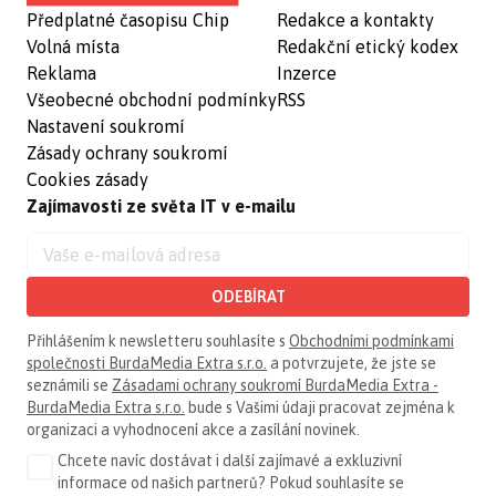
Předplatné časopisu Chip
Redakce a kontakty
Volná místa
Redakční etický kodex
Reklama
Inzerce
Všeobecné obchodní podmínky
RSS
Nastavení soukromí
Zásady ochrany soukromí
Cookies zásady
Zajímavosti ze světa IT v e-mailu
ODEBÍRAT
Přihlášením k newsletteru souhlasíte s
Obchodními podmínkami
společnosti BurdaMedia Extra s.r.o.
a potvrzujete, že jste se
seznámili se
Zásadami ochrany soukromí BurdaMedia Extra -
BurdaMedia Extra s.r.o.
bude s Vašimi údaji pracovat zejména k
organizaci a vyhodnocení akce a zasílání novinek.
Chcete navíc dostávat i další zajímavé a exkluzivní
informace od našich partnerů? Pokud souhlasíte se