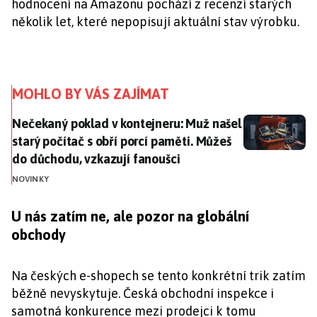
hodnocení na Amazonu pochází z recenzí starých
několik let, které nepopisují aktuální stav výrobku.
MOHLO BY VÁS ZAJÍMAT
Nečekaný poklad v kontejneru: Muž našel starý počíta
Nečekaný poklad v kontejneru: Muž našel
starý počítač s obří porcí paměti. Můžeš
do důchodu, vzkazují fanoušci
NOVINKY
U nás zatím ne, ale pozor na globální
obchody
Na českých e-shopech se tento konkrétní trik zatím
běžně nevyskytuje. Česká obchodní inspekce i
samotná konkurence mezi prodejci k tomu