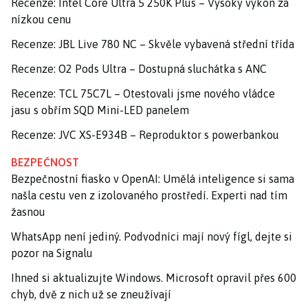
Recenze: Intel Core Ultra 5 250K Plus – Vysoký výkon za
nízkou cenu
Recenze: JBL Live 780 NC – Skvěle vybavená střední třída
Recenze: O2 Pods Ultra – Dostupná sluchátka s ANC
Recenze: TCL 75C7L – Otestovali jsme nového vládce
jasu s obřím SQD Mini-LED panelem
Recenze: JVC XS-E934B – Reproduktor s powerbankou
BEZPEČNOST
Bezpečnostní fiasko v OpenAI: Umělá inteligence si sama
našla cestu ven z izolovaného prostředí. Experti nad tím
žasnou
WhatsApp není jediný. Podvodníci mají nový fígl, dejte si
pozor na Signalu
Ihned si aktualizujte Windows. Microsoft opravil přes 600
chyb, dvě z nich už se zneužívají