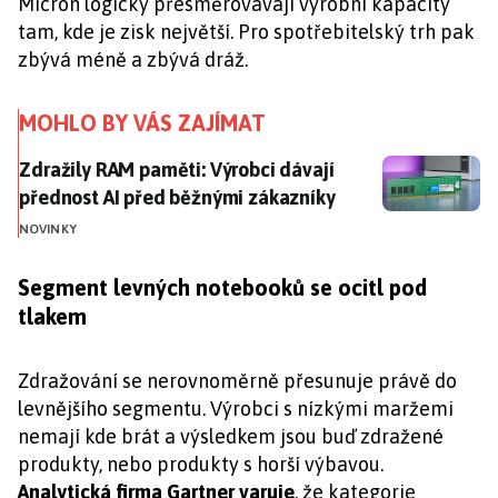
Micron logicky přesměrovávají výrobní kapacity
tam, kde je zisk největší. Pro spotřebitelský trh pak
zbývá méně a zbývá dráž.
MOHLO BY VÁS ZAJÍMAT
Zdražily RAM paměti: Výrobci dávají přednost AI pře
Zdražily RAM paměti: Výrobci dávají
přednost AI před běžnými zákazníky
NOVINKY
Segment levných notebooků se ocitl pod
tlakem
Zdražování se nerovnoměrně přesunuje právě do
levnějšího segmentu. Výrobci s nízkými maržemi
nemají kde brát a výsledkem jsou buď zdražené
produkty, nebo produkty s horší výbavou.
Analytická firma Gartner varuje
, že kategorie