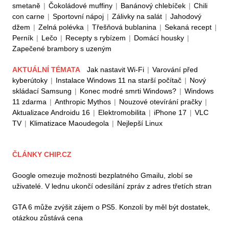
smetaně
|
Čokoládové muffiny
|
Banánový chlebíček
|
Chili
con carne
|
Sportovní nápoj
|
Zálivky na salát
|
Jahodový
džem
|
Zelná polévka
|
Třešňová bublanina
|
Sekaná recept
|
Perník
|
Lečo
|
Recepty s rybízem
|
Domácí housky
|
Zapečené brambory s uzeným
AKTUÁLNÍ TÉMATA
Jak nastavit Wi-Fi
|
Varování před
kyberútoky
|
Instalace Windows 11 na starší počítač
|
Nový
skládací Samsung
|
Konec modré smrti Windows?
|
Windows
11 zdarma
|
Anthropic Mythos
|
Nouzové otevírání pračky
|
Aktualizace Androidu 16
|
Elektromobilita
|
iPhone 17
|
VLC
TV
|
Klimatizace Maoudegola
|
Nejlepší Linux
ČLÁNKY CHIP.CZ
Google omezuje možnosti bezplatného Gmailu, zlobí se
uživatelé. V lednu ukončí odesílání zpráv z adres třetích stran
GTA 6 může zvýšit zájem o PS5. Konzolí by měl být dostatek,
otázkou zůstává cena