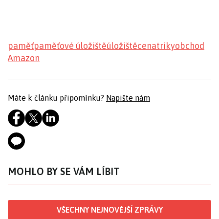
paměť
paměťové úložiště
úložiště
cena
triky
obchod
Amazon
Máte k článku připomínku?
Napište nám
MOHLO BY SE VÁM LÍBIT
VŠECHNY NEJNOVĚJŠÍ ZPRÁVY