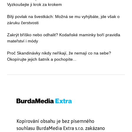
Vyzkoušejte ji krok za krokem
Bílý povlak na švestkách: Možná se mu vyhýbáte, jde však o
záruku čerstvosti
Zakrýt bříško nebo odhalit? Kodaňské maminky boří pravidla
mateřství i módy
Proč Skandinávky nikdy neříkají, že nemají co na sebe?
Okopírujte jejich šatník a pochopíte...
Kopírování obsahu je bez písemného
souhlasu BurdaMedia Extra s.r.o. zakázano