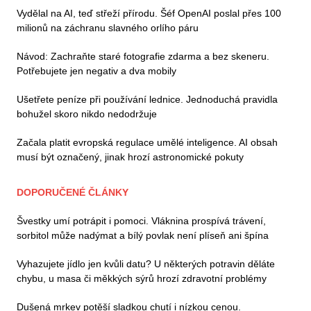
Vydělal na AI, teď střeží přírodu. Šéf OpenAI poslal přes 100
milionů na záchranu slavného orlího páru
Návod: Zachraňte staré fotografie zdarma a bez skeneru.
Potřebujete jen negativ a dva mobily
Ušetřete peníze při používání lednice. Jednoduchá pravidla
bohužel skoro nikdo nedodržuje
Začala platit evropská regulace umělé inteligence. AI obsah
musí být označený, jinak hrozí astronomické pokuty
DOPORUČENÉ ČLÁNKY
Švestky umí potrápit i pomoci. Vláknina prospívá trávení,
sorbitol může nadýmat a bílý povlak není plíseň ani špína
Vyhazujete jídlo jen kvůli datu? U některých potravin děláte
chybu, u masa či měkkých sýrů hrozí zdravotní problémy
Dušená mrkev potěší sladkou chutí i nízkou cenou.