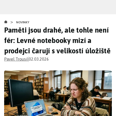
Přejít
k
hlavnímu
>
obsahu
NOVINKY
Paměti jsou drahé, ale tohle není
fér: Levné notebooky mizí a
prodejci čarují s velikostí úložiště
Pavel Trousil
02.03.2026