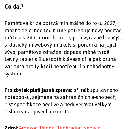
Co dál?
Paměťová krize potrvá minimálně do roku 2027,
možná déle. Kdo teď nutně potřebuje nový počítač,
může zvážit Chromebook. Ty jsou výrazně levnější,
s klasickými webovými úkoly si poradí a na jejich
vývoj paměťové zdražení dopadá méně tvrdě.
Levný tablet s Bluetooth klávesnicí je pak druhá
varianta pro ty, kteří nepotřebují plnohodnotný
systém.
Pro zbytek platí jasná zpráva:
při nákupu levného
notebooku, zejména na zahraničních e-shopech,
číst specifikace pečlivě a nedůvěřovat velkým
číslům v nadpisech inzerátů.
Zdroj
:
Amazon
,
Reddit
,
Techradar
,
Neowin