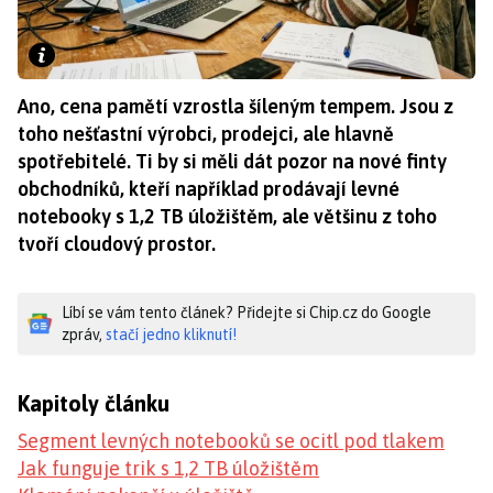
Ano, cena pamětí vzrostla šíleným tempem. Jsou z
toho nešťastní výrobci, prodejci, ale hlavně
spotřebitelé. Ti by si měli dát pozor na nové finty
obchodníků, kteří například prodávají levné
notebooky s 1,2 TB úložištěm, ale většinu z toho
tvoří cloudový prostor.
Líbí se vám tento článek? Přidejte si Chip.cz do Google
zpráv,
stačí jedno kliknutí!
Kapitoly článku
Segment levných notebooků se ocitl pod tlakem
Jak funguje trik s 1,2 TB úložištěm