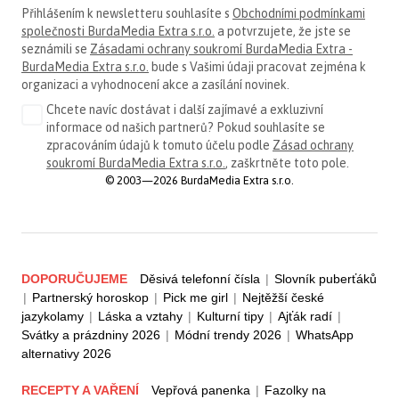
Přihlášením k newsletteru souhlasíte s
Obchodními podmínkami
společnosti BurdaMedia Extra s.r.o.
a potvrzujete, že jste se
seznámili se
Zásadami ochrany soukromí BurdaMedia Extra -
BurdaMedia Extra s.r.o.
bude s Vašimi údaji pracovat zejména k
organizaci a vyhodnocení akce a zasílání novinek.
Chcete navíc dostávat i další zajímavé a exkluzivní
informace od našich partnerů? Pokud souhlasíte se
zpracováním údajů k tomuto účelu podle
Zásad ochrany
soukromí BurdaMedia Extra s.r.o.
, zaškrtněte toto pole.
© 2003—2026 BurdaMedia Extra s.r.o.
DOPORUČUJEME
Děsivá telefonní čísla
|
Slovník puberťáků
|
Partnerský horoskop
|
Pick me girl
|
Nejtěžší české
jazykolamy
|
Láska a vztahy
|
Kulturní tipy
|
Ajťák radí
|
Svátky a prázdniny 2026
|
Módní trendy 2026
|
WhatsApp
alternativy 2026
RECEPTY A VAŘENÍ
Vepřová panenka
|
Fazolky na