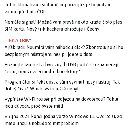
Tuhle klimatizaci si domů nepořizujte: je to podvod,
varuje před ní i ČOI
Nemáte signál? Možná vám právě někdo krade číslo přes
SIM kartu. Nový trik hackerů ohrožuje i Čechy
TIPY A TRIKY
Ajťák radí: Neumírá vám náhodou disk? Zkontrolujte si ho
bezplatným nástrojem, než přijdete o data
Poznejte tajemství barevných USB portů: Co znamenají
černé, oranžové a modré konektory?
Programátor si řekl dost a sám vyvinul nový nástroj. Tak
dobrý čistič Windows tu ještě nebyl
Vypínáte Wi-Fi router při odjezdu na dovolenou? Tohle
jsou důvody, proč byste měli
V říjnu 2026 končí jedna verze Windows 11. Ověřte si, že
máte jinou a nebudete mít problém