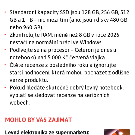
Standardní kapacity SSD jsou 128 GB, 256 GB, 512
GB a 1 TB – nic mezi tím (ano, jsou i disky 480 GB
nebo 960 GB).
Zkontrolujte RAM: méně než 8 GB v roce 2026
nestačí na normální práci ve Windows.
Podívejte se na procesor – Celeron je dnes u
notebooků nad 5 000 Kč červená vlajka.
Čtěte recenze z posledního roku a ignorujte
starší hodnocení, která mohou pocházet z odlišné
verze produktu.
Pokud hledáte skutečně dobrý levný notebook,
vyplatí se sledovat recenze na seriózních
webech.
MOHLO BY VÁS ZAJÍMAT
Levná elektronika ze supermarketu: Dobrá alternati
Levná elektronika ze supermarketu: