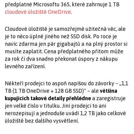
předplatné Microsoftu 365, které zahrnuje 1 TB
cloudové úložiště OneDrive
.
Cloudové úložiště je samozřejmě užitečná věc, ale
je to něco úplně jiného než SSD disk. Po roce je
navíc zdarma jen pár gigabajtů a na plný prostor si
musíte zaplatit. Cena předplatného přitom může
za rok či dva snadno překonat úspory z nákupu
levného zařízení.
Někteří prodejci to aspoň napíšou do závorky – „1,1
TB (1 TB OneDrive + 128 GB SSD)" – ale
většina
kupujících takové detaily přehlédne
a zaregistruje
jen velké číslo v titulku. Jiní prodejci to ani
nerozepisují a jednoduše uvádí 1,2 TB jako celkové
úložiště bez dalšího vysvětlení.