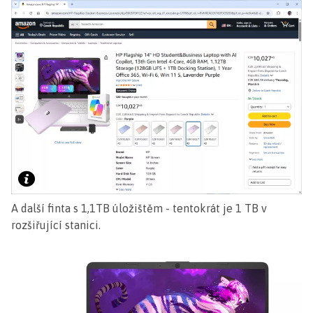
A další finta s 1,1TB úložištěm - tentokrát je 1 TB v
rozšiřující stanici.