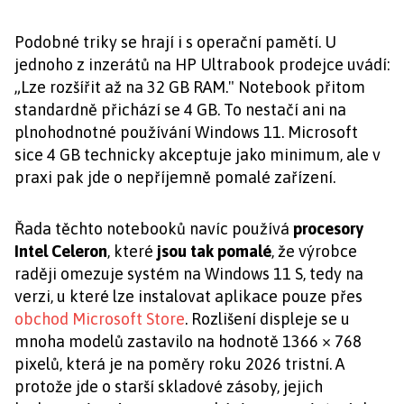
Podobné triky se hrají i s operační pamětí. U
jednoho z inzerátů na HP Ultrabook prodejce uvádí:
„Lze rozšířit až na 32 GB RAM." Notebook přitom
standardně přichází se 4 GB. To nestačí ani na
plnohodnotné používání Windows 11. Microsoft
sice 4 GB technicky akceptuje jako minimum, ale v
praxi pak jde o nepříjemně pomalé zařízení.
Řada těchto notebooků navíc používá
procesory
Intel Celeron
, které
jsou tak pomalé
, že výrobce
raději omezuje systém na Windows 11 S, tedy na
verzi, u které lze instalovat aplikace pouze přes
obchod Microsoft Store
. Rozlišení displeje se u
mnoha modelů zastavilo na hodnotě 1366 × 768
pixelů, která je na poměry roku 2026 tristní. A
protože jde o starší skladové zásoby, jejich