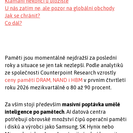
Klamání nekončí u úložiště
U nás zatím ne, ale pozor na globální obchody
Jak se chránit?
Co dál?
Paměti jsou momentálně nejdražší za poslední
roky a situace se jen tak nezlepší. Podle analytiků
ze společnosti Counterpoint Research vzrostly
ceny pamětí DRAM, NAND i HBM
v prvním čtvrtletí
roku 2026 mezikvartálně o 80 až 90 procent.
Za vším stojí především
masivní poptávka umělé
inteligence po pamětech
. AI datová centra
potřebují obrovské množství čipů operační paměti
i disků a výrobci jako Samsung, SK Hynix nebo