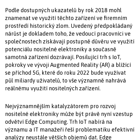
Podle dostupných ukazatelů by rok 2018 mohl
znamenat ve využití těchto zařízení ve firemním
prostředí historický zlom. Uvedený předpokládaný
nárůst je dokladem toho, že vedoucí pracovníci ve
společnostech získávají postupně důvěru ve využití
potenciálu nositelné elektroniky a současně
samotná zařízení dozrávají. Posilující trh s IoT,
pokroky ve vývoji Augmented Reality (AR) a blížící
se příchod 5G, které do roku 2022 bude využívat
půl miliardy uživatelů, to vše významně nahrává
reálnému využití nositelných zařízení.
Nejvýznamnějším katalyzátorem pro rozvoj
nositelné elektroniky může být právě nyní vzestup
odvětví Edge Computing. Trh IoT nabírá na
významu a IT manažeři řeší problematiku efektivní
analýzy neustále větších objemů dat. Edge