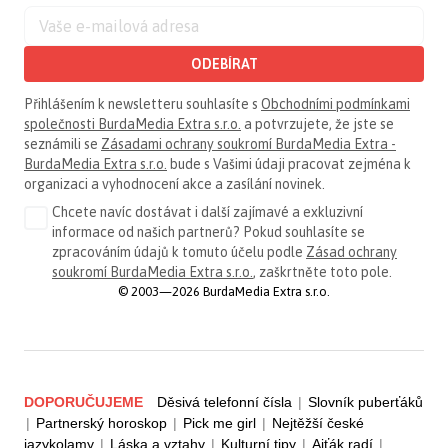
ODEBÍRAT
Přihlášením k newsletteru souhlasíte s
Obchodními podmínkami
společnosti BurdaMedia Extra s.r.o.
a potvrzujete, že jste se
seznámili se
Zásadami ochrany soukromí BurdaMedia Extra -
BurdaMedia Extra s.r.o.
bude s Vašimi údaji pracovat zejména k
organizaci a vyhodnocení akce a zasílání novinek.
Chcete navíc dostávat i další zajímavé a exkluzivní
informace od našich partnerů? Pokud souhlasíte se
zpracováním údajů k tomuto účelu podle
Zásad ochrany
soukromí BurdaMedia Extra s.r.o.
, zaškrtněte toto pole.
© 2003—2026 BurdaMedia Extra s.r.o.
DOPORUČUJEME
Děsivá telefonní čísla
|
Slovník puberťáků
|
Partnerský horoskop
|
Pick me girl
|
Nejtěžší české
jazykolamy
|
Láska a vztahy
|
Kulturní tipy
|
Ajťák radí
|