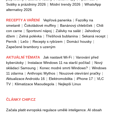
Svátky a prázdniny 2026
|
Módní trendy 2026
|
WhatsApp
alternativy 2026
RECEPTY A VAŘENÍ
Vepřová panenka
|
Fazolky na
smetaně
|
Čokoládové muffiny
|
Banánový chlebíček
|
Chili
con carne
|
Sportovní nápoj
|
Zálivky na salát
|
Jahodový
džem
|
Zelná polévka
|
Třešňová bublanina
|
Sekaná recept
|
Perník
|
Lečo
|
Recepty s rybízem
|
Domácí housky
|
Zapečené brambory s uzeným
AKTUÁLNÍ TÉMATA
Jak nastavit Wi-Fi
|
Varování před
kyberútoky
|
Instalace Windows 11 na starší počítač
|
Nový
skládací Samsung
|
Konec modré smrti Windows?
|
Windows
11 zdarma
|
Anthropic Mythos
|
Nouzové otevírání pračky
|
Aktualizace Androidu 16
|
Elektromobilita
|
iPhone 17
|
VLC
TV
|
Klimatizace Maoudegola
|
Nejlepší Linux
ČLÁNKY CHIP.CZ
Začala platit evropská regulace umělé inteligence. AI obsah