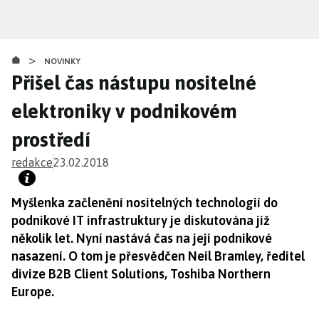
Přejít
k
hlavnímu
>
obsahu
NOVINKY
Přišel čas nástupu nositelné
elektroniky v podnikovém
prostředí
redakce
23.02.2018
Myšlenka začlenění nositelných technologií do
podnikové IT infrastruktury je diskutována již
několik let. Nyní nastává čas na její podnikové
nasazení. O tom je přesvědčen Neil Bramley, ředitel
divize B2B Client Solutions, Toshiba Northern
Europe.