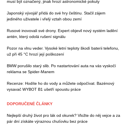
musí být označený, jinak hrozí astronomické pokuty
Japonský vývojář přidá do své hry češtinu. Stačil zájem
jediného uživatele i vřelý vztah obou zemí
Rusové inovovali své drony. Expert objevil nový systém ladění
antén, který odolá rušení signálu
Pozor na vlnu veder. Vysoké letní teploty škodí baterii telefonu,
už při 45 °C hrozí její poškození
BMW porušilo starý slib. Po nastartování auta na vás vyskočí
reklama se Spider-Manem
Recenze: Hodíte ho do vody a můžete odpočívat. Bazénový
vysavač WYBOT B1 ušetří spoustu práce
DOPORUČENÉ ČLÁNKY
Nejlepší druhý život pro lák od okurek? Vložte do něj vejce a za
pár dní získáte výraznou chuťovku bez práce