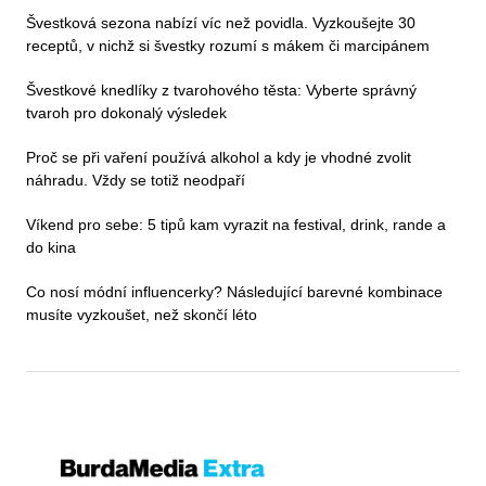
Švestková sezona nabízí víc než povidla. Vyzkoušejte 30
receptů, v nichž si švestky rozumí s mákem či marcipánem
Švestkové knedlíky z tvarohového těsta: Vyberte správný
tvaroh pro dokonalý výsledek
Proč se při vaření používá alkohol a kdy je vhodné zvolit
náhradu. Vždy se totiž neodpaří
Víkend pro sebe: 5 tipů kam vyrazit na festival, drink, rande a
do kina
Co nosí módní influencerky? Následující barevné kombinace
musíte vyzkoušet, než skončí léto