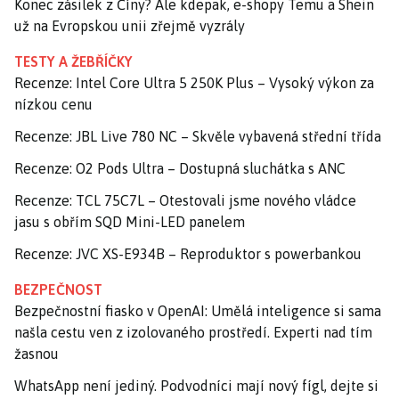
Konec zásilek z Číny? Ale kdepak, e-shopy Temu a Shein
už na Evropskou unii zřejmě vyzrály
TESTY A ŽEBŘÍČKY
Recenze: Intel Core Ultra 5 250K Plus – Vysoký výkon za
nízkou cenu
Recenze: JBL Live 780 NC – Skvěle vybavená střední třída
Recenze: O2 Pods Ultra – Dostupná sluchátka s ANC
Recenze: TCL 75C7L – Otestovali jsme nového vládce
jasu s obřím SQD Mini-LED panelem
Recenze: JVC XS-E934B – Reproduktor s powerbankou
BEZPEČNOST
Bezpečnostní fiasko v OpenAI: Umělá inteligence si sama
našla cestu ven z izolovaného prostředí. Experti nad tím
žasnou
WhatsApp není jediný. Podvodníci mají nový fígl, dejte si