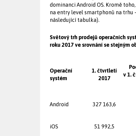
dominanci Android OS. Kromě toho
na entry level smartphonů na trhu 
následující tabulka).
Světový trh prodejů operačních sys
roku 2017 ve srovnání se stejným ob
Po
Operační
1. čtvrtletí
v 1. 
systém
2017
Android
327 163,6
iOS
51 992,5