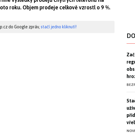
hoto roku. Objem prodeje celkově vzrostl o 9 %.
hip.cz do Google zpráv,
stačí jedno kliknutí!
DO
Zač
Zač
reg
obs
hro
BEZ
Stač
Sta
uži
při
vře
NOV