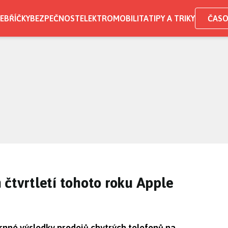
EBŘÍČKY
BEZPEČNOST
ELEKTROMOBILITA
TIPY A TRIKY
ČASO
 čtvrtletí tohoto roku Apple
rnné výsledky prodejů chytrých telefonů na