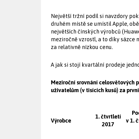
Největší tržní podíl si navzdory po
druhém místě se umístil Apple, ob
největších čínských výrobců (Huawei
meziročně vzrostl, a to díky sázce 
za relativně nízkou cenu.
A jak si stojí kvartální prodeje jed
Meziroční srovnání celosvětových 
uživatelům (v tisících kusů) za prvn
Po
1. čtvrtletí
Výrobce
v 1. 
2017