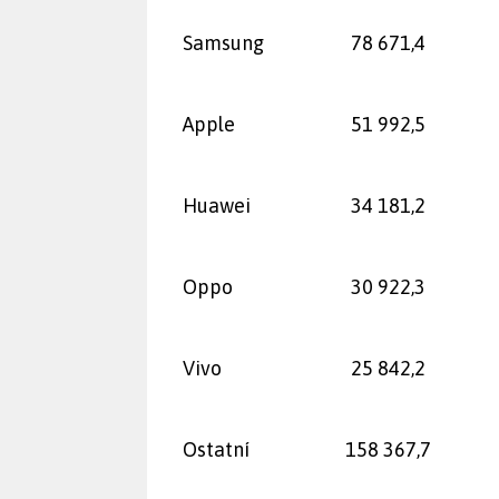
Samsung
78 671,4
Apple
51 992,5
Huawei
34 181,2
Oppo
30 922,3
Vivo
25 842,2
Ostatní
158 367,7