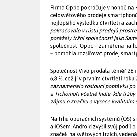
Firma Oppo pokračuje v honbě na 
celosvětového prodeje smartphonů 
nejlepšího výsledku čtvrtletí a zacho
pokračovalo v růstu prodejů prostřed
porážely tržní společnosti jako Sa
společnosti Oppo – zaměřená na fo
– pomohla rozšiřovat prodej smar
Společnost Vivo prodala téměř 26 
6,8 %, což jí v prvním čtvrtletí ro
zaznamenalo rostoucí poptávku po sv
a Tichomoří včetně Indie, kde tržby
zájmu o značku a vysoce kvalitním
Na trhu operačních systémů (OS) 
a iOSem. Android zvýšil svůj podíl 
značek na světových trzích, vedená