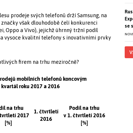
Ruso
Rus
klesu prodeje svých telefonů drží Samsung, na
Exp
ě značky však dlouhodobě čelí konkurenci
se 
, Oppo a Vivo), jejichž úhrnný tržní podíl
NOV
na vysoce kvalitní telefony s inovativními prvky
V
notlivých firem na trhu meziročně?
prodejů mobilních telefonů koncovým
í kvartál roku 2017 a 2016
díl na trhu
Podíl na trhu
1. čtvrtletí
čtvrtletí 2017
v 1. čtvrtletí 2016
2016
[%]
[%]