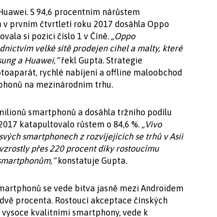
Huawei. S 94,6 procentním nárůstem
v prvním čtvrtletí roku 2017 dosáhla Oppo
vala si pozici číslo 1 v Číně.
„Oppo
nictvím velké sítě prodejen cihel a malty, které
msung a Huawei,“
řekl Gupta. Strategie
toaparát, rychlé nabíjení a offline maloobchod
tphonů na mezinárodním trhu.
milionů smartphonů a dosáhla tržního podílu
ku 2017 katapultovalo růstem o 84,6 %.
„Vivo
ých smartphonech z rozvíjejících se trhů v Asii
 vzrostly přes 220 procent díky rostoucímu
 smartphonům,“
konstatuje Gupta.
smartphonů se vede bitva jasně mezi Androidem
o dvě procenta. Rostoucí akceptace čínských
 vysoce kvalitními smartphony, vede k