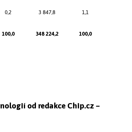
0,2
3 847,8
1,1
100,0
348 224,2
100,0
hnologií od redakce Chip.cz –