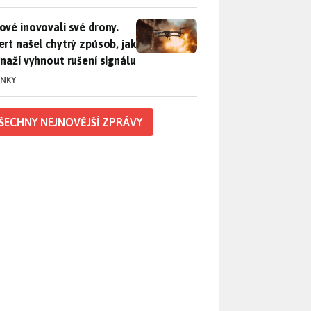
vé inovovali své drony. Expert našel chytrý způsob, jak se sna
ové inovovali své drony.
ert našel chytrý způsob, jak
snaží vyhnout rušení signálu
INKY
ŠECHNY NEJNOVĚJŠÍ ZPRÁVY