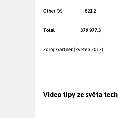
Other OS
821,2
Total
379 977,3
Zdroj: Gartner (květen 2017)
Video tipy ze světa tec