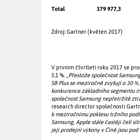
Total
379 977,3
Zdroj: Gartner (květen 2017)
V prvním čtvrtletí roku 2017 se pr
3,1 %.
„Přestože společnost Samsung
S8 Plus se meziročně zvyšují o 30 %, 
konkurence základního segmentu int
společnost Samsung nepřetržitě ztrá
research director společnosti Gartn
k meziročnímu poklesu tržního podí
Samsung, Apple stále častěji čelí s
její prodejní výkony v Číně jsou pod