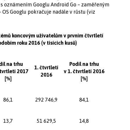
, s oznámením Googlu Android Go – zaměřeným
– OS Googlu pokračuje nadále v růstu (viz
témů koncovým uživatelům v prvním čtvrtletí
dobím roku 2016 (v tisících kusů)
díl na trhu
Podíl na trhu
1. čtvrtletí
čtvrtletí 2017
v 1. čtvrtletí 2016
2016
[%]
[%]
86,1
292 746,9
84,1
13,7
51 629,5
14,8