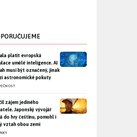
PORUČUJEME
ala platit evropská regulace umělé inteligence. AI obsah musí
ala platit evropská
ulace umělé inteligence. AI
ah musí být označený, jinak
zí astronomické pokuty
PEČNOST
il zájem jediného uživatele. Japonský vývojář přidá do hry češ
čil zájem jediného
vatele. Japonský vývojář
dá do hry češtinu, pomohl i
lý vztah obou zemí
INKY