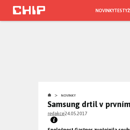
Přejít
k
NOVINKY
TESTY
Ž
hlavnímu
CHIP.CZ
obsahu
>
NOVINKY
Samsung drtil v prvním
redakce
24.05.2017
Společnost Gartner zveřejnila souh