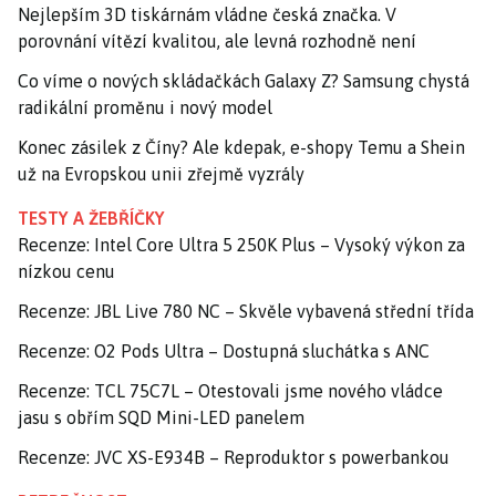
Nejlepším 3D tiskárnám vládne česká značka. V
porovnání vítězí kvalitou, ale levná rozhodně není
Co víme o nových skládačkách Galaxy Z? Samsung chystá
radikální proměnu i nový model
Konec zásilek z Číny? Ale kdepak, e-shopy Temu a Shein
už na Evropskou unii zřejmě vyzrály
TESTY A ŽEBŘÍČKY
Recenze: Intel Core Ultra 5 250K Plus – Vysoký výkon za
nízkou cenu
Recenze: JBL Live 780 NC – Skvěle vybavená střední třída
Recenze: O2 Pods Ultra – Dostupná sluchátka s ANC
Recenze: TCL 75C7L – Otestovali jsme nového vládce
jasu s obřím SQD Mini-LED panelem
Recenze: JVC XS-E934B – Reproduktor s powerbankou