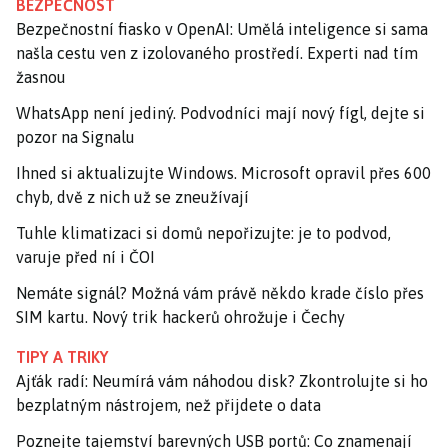
BEZPEČNOST
Bezpečnostní fiasko v OpenAI: Umělá inteligence si sama
našla cestu ven z izolovaného prostředí. Experti nad tím
žasnou
WhatsApp není jediný. Podvodníci mají nový fígl, dejte si
pozor na Signalu
Ihned si aktualizujte Windows. Microsoft opravil přes 600
chyb, dvě z nich už se zneužívají
Tuhle klimatizaci si domů nepořizujte: je to podvod,
varuje před ní i ČOI
Nemáte signál? Možná vám právě někdo krade číslo přes
SIM kartu. Nový trik hackerů ohrožuje i Čechy
TIPY A TRIKY
Ajťák radí: Neumírá vám náhodou disk? Zkontrolujte si ho
bezplatným nástrojem, než přijdete o data
Poznejte tajemství barevných USB portů: Co znamenají