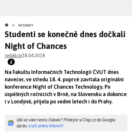
Přejít
k
hlavnímu
>
obsahu
NOVINKY
Studenti se konečně dnes dočkali
Night of Chances
redakce
18.04.2018
Na Fakultu Informačních Technologií ČVUT dnes
navečer, ve středu 18. 4. poprvé zavítala originální
konference Night of Chances Technology. Po
úspěšných ročnících v Brně, na Slovensku a dokonce
i v Londýně, přijela po sedmi letech i do Prahy.
Líbí se vám tento článek? Přidejte si Chip.cz do Google
zpráv,
stačí jedno kliknutí!