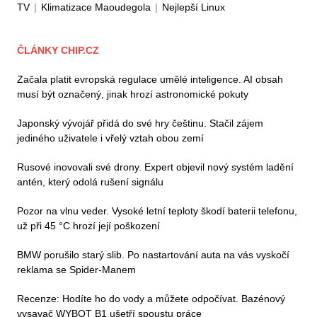
TV
|
Klimatizace Maoudegola
|
Nejlepší Linux
ČLÁNKY CHIP.CZ
Začala platit evropská regulace umělé inteligence. AI obsah
musí být označený, jinak hrozí astronomické pokuty
Japonský vývojář přidá do své hry češtinu. Stačil zájem
jediného uživatele i vřelý vztah obou zemí
Rusové inovovali své drony. Expert objevil nový systém ladění
antén, který odolá rušení signálu
Pozor na vlnu veder. Vysoké letní teploty škodí baterii telefonu,
už při 45 °C hrozí její poškození
BMW porušilo starý slib. Po nastartování auta na vás vyskočí
reklama se Spider-Manem
Recenze: Hodíte ho do vody a můžete odpočívat. Bazénový
vysavač WYBOT B1 ušetří spoustu práce