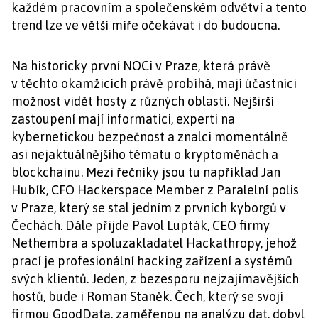
každém pracovním a společenském odvětví a tento
trend lze ve větší míře očekávat i do budoucna.
Na historicky první NOCi v Praze, která právě
v těchto okamžicích právě probíhá, mají účastníci
možnost vidět hosty z různých oblastí. Nejširší
zastoupení mají informatici, experti na
kybernetickou bezpečnost a znalci momentálně
asi nejaktuálnějšího tématu o kryptoměnách a
blockchainu. Mezi řečníky jsou tu například Jan
Hubík, CFO Hackerspace Member z Paralelní polis
v Praze, který se stal jedním z prvních kyborgů v
Čechách. Dále přijde Pavol Lupták, CEO firmy
Nethembra a spoluzakladatel Hackathropy, jehož
prací je profesionální hacking zařízení a systémů
svých klientů. Jeden, z bezesporu nejzajímavějších
hostů, bude i Roman Staněk. Čech, který se svojí
firmou GoodData, zaměřenou na analýzu dat, dobyl