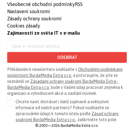
Všeobecné obchodní podmínky
RSS
Nastavení soukromí
Zásady ochrany soukromí
Cookies zásady
Zajímavosti ze světa IT v e-mailu
ODEBÍRAT
Přihlášením k newsletteru souhlasíte s
Obchodními podmínkami
společnosti BurdaMedia Extra s.r.o.
a potvrzujete, že jste se
seznámili se
Zásadami ochrany soukromí BurdaMedia Extra -
BurdaMedia Extra s.r.o.
bude s Vašimi údaji pracovat zejména k
organizaci a vyhodnocení akce a zasílání novinek.
Chcete navíc dostávat i další zajímavé a exkluzivní
informace od našich partnerů? Pokud souhlasíte se
zpracováním údajů k tomuto účelu podle
Zásad ochrany
soukromí BurdaMedia Extra s.r.o.
, zaškrtněte toto pole.
© 2003—2026 BurdaMedia Extra s.r.o.