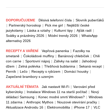
DOPORUČUJEME
Děsivá telefonní čísla
|
Slovník puberťáků
|
Partnerský horoskop
|
Pick me girl
|
Nejtěžší české
jazykolamy
|
Láska a vztahy
|
Kulturní tipy
|
Ajťák radí
|
Svátky a prázdniny 2026
|
Módní trendy 2026
|
WhatsApp
alternativy 2026
RECEPTY A VAŘENÍ
Vepřová panenka
|
Fazolky na
smetaně
|
Čokoládové muffiny
|
Banánový chlebíček
|
Chili
con carne
|
Sportovní nápoj
|
Zálivky na salát
|
Jahodový
džem
|
Zelná polévka
|
Třešňová bublanina
|
Sekaná recept
|
Perník
|
Lečo
|
Recepty s rybízem
|
Domácí housky
|
Zapečené brambory s uzeným
AKTUÁLNÍ TÉMATA
Jak nastavit Wi-Fi
|
Varování před
kyberútoky
|
Instalace Windows 11 na starší počítač
|
Nový
skládací Samsung
|
Konec modré smrti Windows?
|
Windows
11 zdarma
|
Anthropic Mythos
|
Nouzové otevírání pračky
|
Aktualizace Androidu 16
|
Elektromobilita
|
iPhone 17
|
VLC