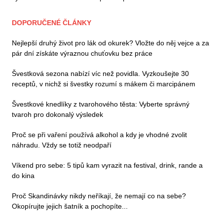
DOPORUČENÉ ČLÁNKY
Nejlepší druhý život pro lák od okurek? Vložte do něj vejce a za
pár dní získáte výraznou chuťovku bez práce
Švestková sezona nabízí víc než povidla. Vyzkoušejte 30
receptů, v nichž si švestky rozumí s mákem či marcipánem
Švestkové knedlíky z tvarohového těsta: Vyberte správný
tvaroh pro dokonalý výsledek
Proč se při vaření používá alkohol a kdy je vhodné zvolit
náhradu. Vždy se totiž neodpaří
Víkend pro sebe: 5 tipů kam vyrazit na festival, drink, rande a
do kina
Proč Skandinávky nikdy neříkají, že nemají co na sebe?
Okopírujte jejich šatník a pochopíte...