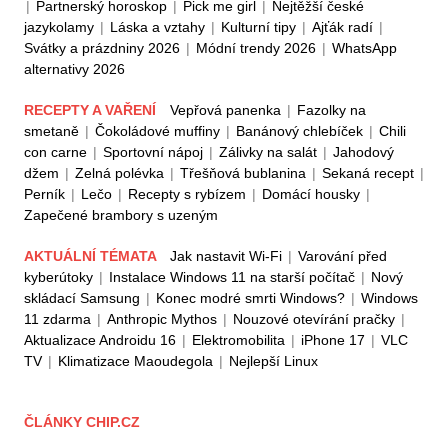
|
Partnerský horoskop
|
Pick me girl
|
Nejtěžší české
jazykolamy
|
Láska a vztahy
|
Kulturní tipy
|
Ajťák radí
|
Svátky a prázdniny 2026
|
Módní trendy 2026
|
WhatsApp
alternativy 2026
RECEPTY A VAŘENÍ
Vepřová panenka
|
Fazolky na
smetaně
|
Čokoládové muffiny
|
Banánový chlebíček
|
Chili
con carne
|
Sportovní nápoj
|
Zálivky na salát
|
Jahodový
džem
|
Zelná polévka
|
Třešňová bublanina
|
Sekaná recept
|
Perník
|
Lečo
|
Recepty s rybízem
|
Domácí housky
|
Zapečené brambory s uzeným
AKTUÁLNÍ TÉMATA
Jak nastavit Wi-Fi
|
Varování před
kyberútoky
|
Instalace Windows 11 na starší počítač
|
Nový
skládací Samsung
|
Konec modré smrti Windows?
|
Windows
11 zdarma
|
Anthropic Mythos
|
Nouzové otevírání pračky
|
Aktualizace Androidu 16
|
Elektromobilita
|
iPhone 17
|
VLC
TV
|
Klimatizace Maoudegola
|
Nejlepší Linux
ČLÁNKY CHIP.CZ