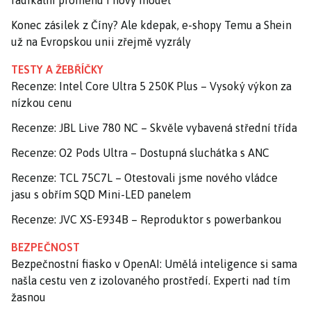
Konec zásilek z Číny? Ale kdepak, e-shopy Temu a Shein
už na Evropskou unii zřejmě vyzrály
TESTY A ŽEBŘÍČKY
Recenze: Intel Core Ultra 5 250K Plus – Vysoký výkon za
nízkou cenu
Recenze: JBL Live 780 NC – Skvěle vybavená střední třída
Recenze: O2 Pods Ultra – Dostupná sluchátka s ANC
Recenze: TCL 75C7L – Otestovali jsme nového vládce
jasu s obřím SQD Mini-LED panelem
Recenze: JVC XS-E934B – Reproduktor s powerbankou
BEZPEČNOST
Bezpečnostní fiasko v OpenAI: Umělá inteligence si sama
našla cestu ven z izolovaného prostředí. Experti nad tím
žasnou