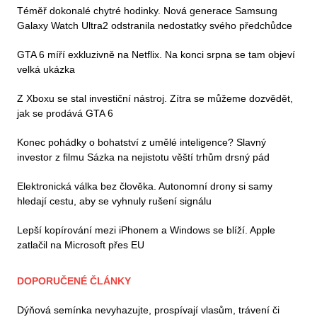
Téměř dokonalé chytré hodinky. Nová generace Samsung
Galaxy Watch Ultra2 odstranila nedostatky svého předchůdce
GTA 6 míří exkluzivně na Netflix. Na konci srpna se tam objeví
velká ukázka
Z Xboxu se stal investiční nástroj. Zítra se můžeme dozvědět,
jak se prodává GTA 6
Konec pohádky o bohatství z umělé inteligence? Slavný
investor z filmu Sázka na nejistotu věští trhům drsný pád
Elektronická válka bez člověka. Autonomní drony si samy
hledají cestu, aby se vyhnuly rušení signálu
Lepší kopírování mezi iPhonem a Windows se blíží. Apple
zatlačil na Microsoft přes EU
DOPORUČENÉ ČLÁNKY
Dýňová semínka nevyhazujte, prospívají vlasům, trávení či