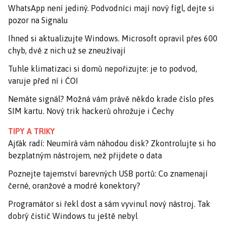
WhatsApp není jediný. Podvodníci mají nový fígl, dejte si
pozor na Signalu
Ihned si aktualizujte Windows. Microsoft opravil přes 600
chyb, dvě z nich už se zneužívají
Tuhle klimatizaci si domů nepořizujte: je to podvod,
varuje před ní i ČOI
Nemáte signál? Možná vám právě někdo krade číslo přes
SIM kartu. Nový trik hackerů ohrožuje i Čechy
TIPY A TRIKY
Ajťák radí: Neumírá vám náhodou disk? Zkontrolujte si ho
bezplatným nástrojem, než přijdete o data
Poznejte tajemství barevných USB portů: Co znamenají
černé, oranžové a modré konektory?
Programátor si řekl dost a sám vyvinul nový nástroj. Tak
dobrý čistič Windows tu ještě nebyl