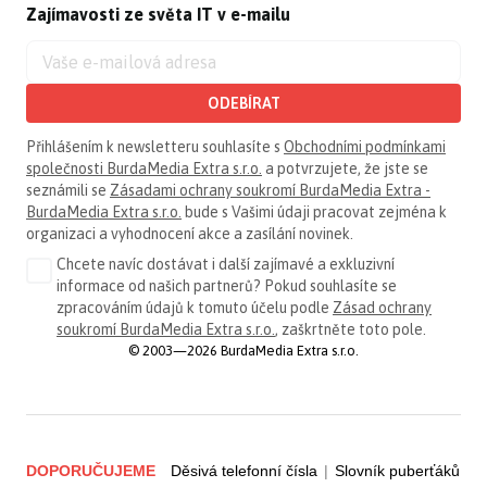
Zajímavosti ze světa IT v e-mailu
ODEBÍRAT
Přihlášením k newsletteru souhlasíte s
Obchodními podmínkami
společnosti BurdaMedia Extra s.r.o.
a potvrzujete, že jste se
seznámili se
Zásadami ochrany soukromí BurdaMedia Extra -
BurdaMedia Extra s.r.o.
bude s Vašimi údaji pracovat zejména k
organizaci a vyhodnocení akce a zasílání novinek.
Chcete navíc dostávat i další zajímavé a exkluzivní
informace od našich partnerů? Pokud souhlasíte se
zpracováním údajů k tomuto účelu podle
Zásad ochrany
soukromí BurdaMedia Extra s.r.o.
, zaškrtněte toto pole.
© 2003—2026 BurdaMedia Extra s.r.o.
DOPORUČUJEME
Děsivá telefonní čísla
|
Slovník puberťáků