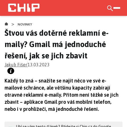
Přejít
k
otevří
hlavnímu
>
obsahu
NOVINKY
Štvou vás dotěrné reklamní e-
maily? Gmail má jednoduché
řešení, jak se jich zbavit
Jakub Fišer
13.03.2023
Každý to zná – snažíte se najít něco ve své e-
mailové schránce, ale většinu kapacity zabírají
otravné reklamní e-maily. Přitom není těžké se jich
zbavit – aplikace Gmail pro váš mobilní telefon,
nebo i v prohlížeči, má jednoduché řešení.
Líbí se vám tento článek? Přidejte si Chip.cz do Google