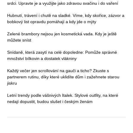
srdci. Upravte je a využijte jako zdravou svačinu i do vaření
Hubnutí, trávení i chutě na sladké. Víme, kdy skořice, zázvor a
bobkový list opravdu pomáhají a kdy jde o mýty
Zelené brambory nejsou jen kosmetická vada. Kdy je ještě
můžete sníst
Snídaně, která zasytí na celé dopoledne: Pomůže správné
množství bílkovin a dostatek vlákniny
Každý večer jen scrollování na gauči a ticho? Zkuste s
partnerem rutinu, díky které uklidíte dům i zažehnete starou
jiskru
Letní trendy podle vášnivých Italek. Stylové outfity, na které
nedají dopustit, budou slušet i českým ženám