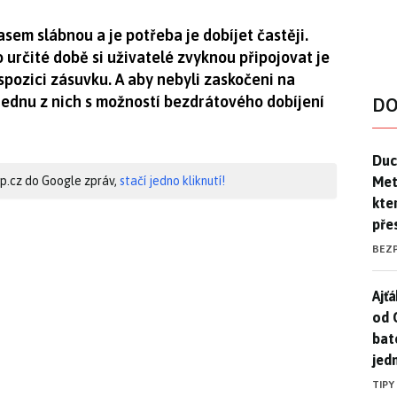
em slábnou a je potřeba je dobíjet častěji.
o určité době si uživatelé zvyknou připojovat je
ispozici zásuvku. A aby nebyli zaskočeni na
Jednu z nich s možností bezdrátového dobíjení
DO
Duck
Duc
Mety
hip.cz do Google zpráv,
stačí jedno kliknutí!
kte
pře
BEZ
Ajť
Ajťá
od 
bat
jed
TIPY