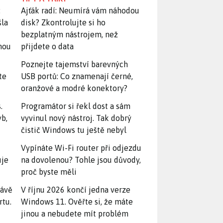
:
Ajťák radí: Neumírá vám náhodou
šla
disk? Zkontrolujte si ho
bezplatným nástrojem, než
snou
přijdete o data
Poznejte tajemství barevných
te
USB portů: Co znamenají černé,
oranžové a modré konektory?
.
Programátor si řekl dost a sám
yb,
vyvinul nový nástroj. Tak dobrý
čistič Windows tu ještě nebyl
Vypínáte Wi-Fi router při odjezdu
uje
na dovolenou? Tohle jsou důvody,
proč byste měli
rávě
V říjnu 2026 končí jedna verze
rtu.
Windows 11. Ověřte si, že máte
jinou a nebudete mít problém