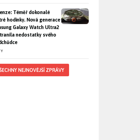
enze: Téměř dokonalé chytré hodinky. Nová generace Samsung
enze: Téměř dokonalé
tré hodinky. Nová generace
sung Galaxy Watch Ultra2
tranila nedostatky svého
dchůdce
TY
ŠECHNY NEJNOVĚJŠÍ ZPRÁVY