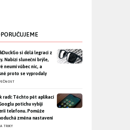
PORUČUJEME
DuckGo si dělá legraci z Mety. Nabízí sluneční brýle, které n
kDuckGo si dělá legraci z
. Nabízí sluneční brýle,
ré neumí vůbec nic, a
sně proto se vyprodaly
PEČNOST
ák radí: Těchto pět aplikací od Googlu potichu vybíjí baterii
k radí: Těchto pět aplikací
Googlu potichu vybíjí
erii telefonu. Pomůže
noduchá změna nastavení
 A TRIKY