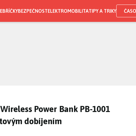
EBŘÍČKY
BEZPEČNOST
ELEKTROMOBILITA
TIPY A TRIKY
ČASO
 Wireless Power Bank PB-1001
átovým dobíjením