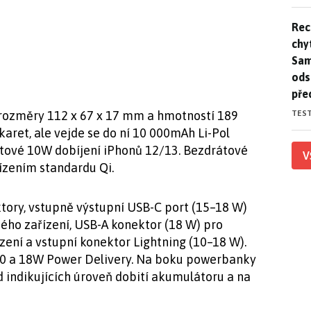
Rec
Rec
chy
Sam
ods
pře
TES
ozměry 112 x 67 x 17 mm a hmotností 189
aret, ale vejde se do ní 10 000mAh Li-Pol
átové 10W dobíjení iPhonů 12/13. Bezdrátové
V
ízením standardu Qi.
tory, vstupně výstupní USB-C port (15–18 W)
ého zařízení, USB-A konektor (18 W) pro
zení a vstupní konektor Lightning (10–18 W).
.0 a 18W Power Delivery. Na boku powerbanky
d indikujících úroveň dobití akumulátoru a na