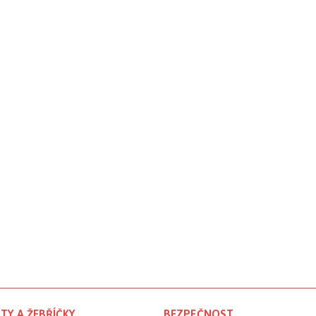
TY A ŽEBŘÍČKY
BEZPEČNOST