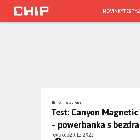
Přejít
k
NOVINKY
TESTY
Ž
hlavnímu
obsahu
>
NOVINKY
Test: Canyon Magnetic
– powerbanka s bezdr
redakce
29.12.2022