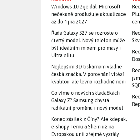
Windows 10 žije dál: Microsoft
Rec
nečekaně prodlužuje aktualizace
Plu
až do října 2027
ce
Řada Galaxy S27 se rozroste o
Rec
čtvrtý model. Nový telefon může
Skv
být ideálním mixem pro masy i
Rec
Ultra elitu
Dos
Nejlepším 3D tiskárnám vládne
Rec
česká značka. V porovnání vítězí
jsm
kvalitou, ale levná rozhodně není
SQD
Co víme o nových skládačkách
Rec
Galaxy Z? Samsung chystá
Rep
radikální proměnu i nový model
Konec zásilek z Číny? Ale kdepak,
e-shopy Temu a Shein už na
Evropskou unii zřejmě vyzrály