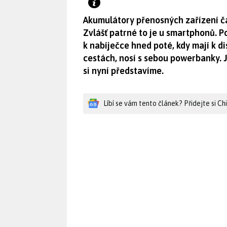
Akumulátory přenosných zařízení čas
Zvlášť patrné to je u smartphonů. P
k nabíječce hned poté, kdy mají k d
cestách, nosí s sebou powerbanky. 
si nyní představíme.
Líbí se vám tento článek? Přidejte si C