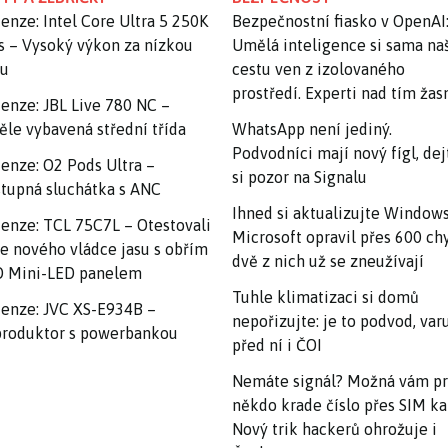
enze: Intel Core Ultra 5 250K
Bezpečnostní fiasko v OpenAI
s – Vysoký výkon za nízkou
Umělá inteligence si sama na
nu
cestu ven z izolovaného
prostředí. Experti nad tím ža
enze: JBL Live 780 NC –
ěle vybavená střední třída
WhatsApp není jediný.
Podvodníci mají nový fígl, dej
enze: O2 Pods Ultra –
si pozor na Signalu
tupná sluchátka s ANC
Ihned si aktualizujte Windows
enze: TCL 75C7L – Otestovali
Microsoft opravil přes 600 ch
e nového vládce jasu s obřím
dvě z nich už se zneužívají
 Mini-LED panelem
Tuhle klimatizaci si domů
enze: JVC XS-E934B –
nepořizujte: je to podvod, var
roduktor s powerbankou
před ní i ČOI
Nemáte signál? Možná vám p
někdo krade číslo přes SIM ka
Nový trik hackerů ohrožuje i