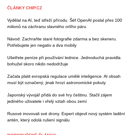
ČLÁNKY CHIP.CZ
Vydělal na AI, teď střeží přírodu. Šéf OpenAI poslal přes 100
milionů na záchranu slavného orlího páru
Návod: Zachraňte staré fotografie zdarma a bez skeneru.
Potřebujete jen negativ a dva mobily
Ušetřete peníze při používání lednice. Jednoduchá pravidla
bohužel skoro nikdo nedodržuje
Začala platit evropská regulace umělé inteligence. AI obsah
musí být označený, jinak hrozí astronomické pokuty
Japonský vývojář přidá do své hry češtinu. Stačil zájem
jediného uživatele i vřelý vztah obou zemí
Rusové inovovali své drony. Expert objevil nový systém ladění
antén, který odolá rušení signálu