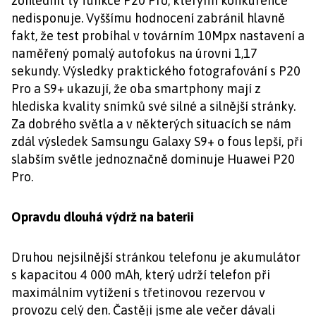
zohlednit ty funkce P20 Pro, kterými konkurence
nedisponuje. Vyššímu hodnocení zabránil hlavně
fakt, že test probíhal v továrním 10Mpx nastavení a
naměřený pomalý autofokus na úrovni 1,17
sekundy. Výsledky praktického fotografování s P20
Pro a S9+ ukazují, že oba smartphony mají z
hlediska kvality snímků své silné a silnější stránky.
Za dobrého světla a v některých situacích se nám
zdál výsledek Samsungu Galaxy S9+ o fous lepší, při
slabším světle jednoznačně dominuje Huawei P20
Pro.
Opravdu dlouhá výdrž na baterii
Druhou nejsilnější stránkou telefonu je akumulátor
s kapacitou 4 000 mAh, který udrží telefon při
maximálním vytížení s třetinovou rezervou v
provozu celý den. Častěji jsme ale večer dávali