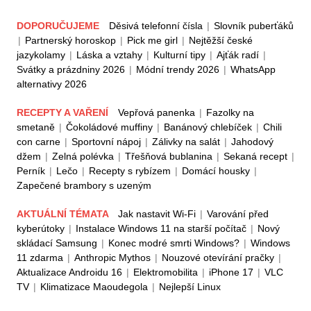
DOPORUČUJEME
Děsivá telefonní čísla
|
Slovník puberťáků
|
Partnerský horoskop
|
Pick me girl
|
Nejtěžší české
jazykolamy
|
Láska a vztahy
|
Kulturní tipy
|
Ajťák radí
|
Svátky a prázdniny 2026
|
Módní trendy 2026
|
WhatsApp
alternativy 2026
RECEPTY A VAŘENÍ
Vepřová panenka
|
Fazolky na
smetaně
|
Čokoládové muffiny
|
Banánový chlebíček
|
Chili
con carne
|
Sportovní nápoj
|
Zálivky na salát
|
Jahodový
džem
|
Zelná polévka
|
Třešňová bublanina
|
Sekaná recept
|
Perník
|
Lečo
|
Recepty s rybízem
|
Domácí housky
|
Zapečené brambory s uzeným
AKTUÁLNÍ TÉMATA
Jak nastavit Wi-Fi
|
Varování před
kyberútoky
|
Instalace Windows 11 na starší počítač
|
Nový
skládací Samsung
|
Konec modré smrti Windows?
|
Windows
11 zdarma
|
Anthropic Mythos
|
Nouzové otevírání pračky
|
Aktualizace Androidu 16
|
Elektromobilita
|
iPhone 17
|
VLC
TV
|
Klimatizace Maoudegola
|
Nejlepší Linux