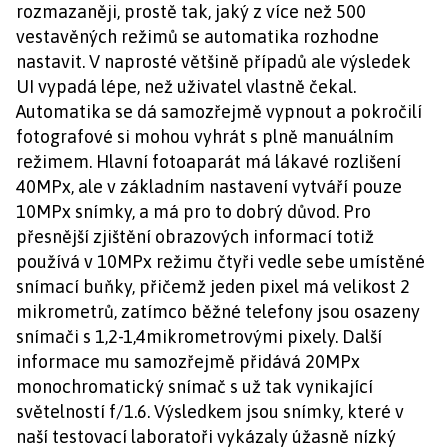
rozmazaněji, prostě tak, jaký z více než 500
vestavěných režimů se automatika rozhodne
nastavit. V naprosté většině případů ale výsledek
UI vypadá lépe, než uživatel vlastně čekal.
Automatika se dá samozřejmě vypnout a pokročilí
fotografové si mohou vyhrát s plně manuálním
režimem. Hlavní fotoaparát má lákavé rozlišení
40MPx, ale v základním nastavení vytváří pouze
10MPx snímky, a má pro to dobrý důvod. Pro
přesnější zjištění obrazových informací totiž
používá v 10MPx režimu čtyři vedle sebe umístěné
snímací buňky, přičemž jeden pixel má velikost 2
mikrometrů, zatímco běžné telefony jsou osazeny
snímači s 1,2-1,4mikrometrovými pixely. Další
informace mu samozřejmě přidává 20MPx
monochromatický snímač s už tak vynikající
světelností f/1.6. Výsledkem jsou snímky, které v
naší testovací laboratoři vykázaly úžasně nízký