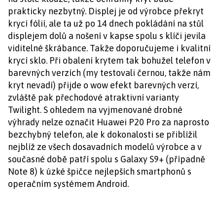
prakticky nezbytný. Displej je od výrobce překryt
krycí fólií, ale ta už po 14 dnech pokládání na stůl
displejem dolů a nošení v kapse spolu s klíči jevila
viditelné škrábance. Takže doporučujeme i kvalitní
krycí sklo. Při obalení krytem tak bohužel telefon v
barevných verzích (my testovali černou, takže nám
kryt nevadí) přijde o wow efekt barevných verzí,
zvláště pak přechodové atraktivní varianty
Twilight. S ohledem na vyjmenované drobné
výhrady nelze označit Huawei P20 Pro za naprosto
bezchybný telefon, ale k dokonalosti se přiblížil
nejblíž ze všech dosavadních modelů výrobce a v
současné době patří spolu s Galaxy S9+ (případně
Note 8) k úzké špičce nejlepších smartphonů s
operačním systémem Android.