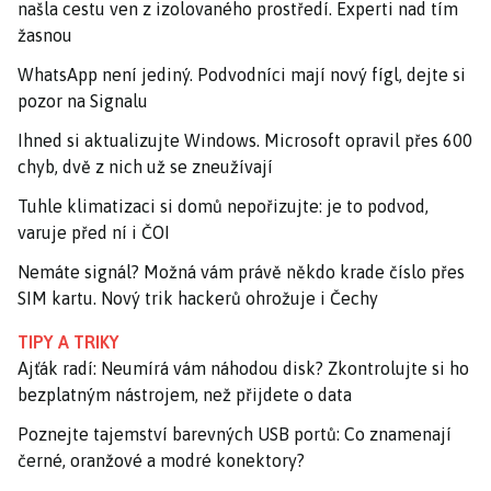
našla cestu ven z izolovaného prostředí. Experti nad tím
žasnou
WhatsApp není jediný. Podvodníci mají nový fígl, dejte si
pozor na Signalu
Ihned si aktualizujte Windows. Microsoft opravil přes 600
chyb, dvě z nich už se zneužívají
Tuhle klimatizaci si domů nepořizujte: je to podvod,
varuje před ní i ČOI
Nemáte signál? Možná vám právě někdo krade číslo přes
SIM kartu. Nový trik hackerů ohrožuje i Čechy
TIPY A TRIKY
Ajťák radí: Neumírá vám náhodou disk? Zkontrolujte si ho
bezplatným nástrojem, než přijdete o data
Poznejte tajemství barevných USB portů: Co znamenají
černé, oranžové a modré konektory?