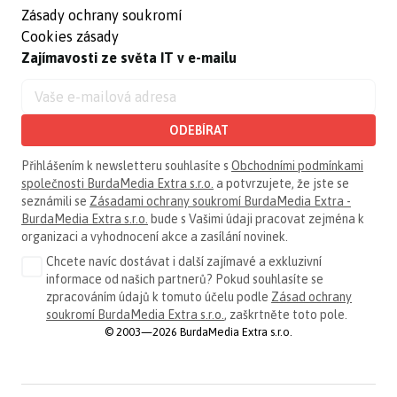
Zásady ochrany soukromí
Cookies zásady
Zajímavosti ze světa IT v e-mailu
ODEBÍRAT
Přihlášením k newsletteru souhlasíte s
Obchodními podmínkami
společnosti BurdaMedia Extra s.r.o.
a potvrzujete, že jste se
seznámili se
Zásadami ochrany soukromí BurdaMedia Extra -
BurdaMedia Extra s.r.o.
bude s Vašimi údaji pracovat zejména k
organizaci a vyhodnocení akce a zasílání novinek.
Chcete navíc dostávat i další zajímavé a exkluzivní
informace od našich partnerů? Pokud souhlasíte se
zpracováním údajů k tomuto účelu podle
Zásad ochrany
soukromí BurdaMedia Extra s.r.o.
, zaškrtněte toto pole.
© 2003—2026 BurdaMedia Extra s.r.o.