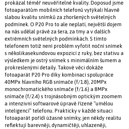
prokázal téměř neuvěřitelné kvality. Doposud jsme
fotoaparátům mobilních telefonů vytýkali hlavně
slabou kvalitu snímků za zhoršených světelných
podmínek. O P20 Pro to ale neplatí, největší dojem
na nás udělal právě za šera, za tmy a v dalších
extrémních světelných podmínkách. S tímto
telefonem totiž není problém vyfotit noční snímek
s několikasekundovou expozicí z ruky, bez stativu a
výsledkem je ostrý snímek s minimálním šumem a
prokreslenými detaily. Takové věci dokáže
fotoaparát P20 Pro díky kombinaci spolupráce
40MPx hlavního RGB snímače (f/1.8), 20MPx
monochromatického snímače (f/1.6) a 8MPx
snímače (f/2.4) s trojnásobným optickým zoomem
a intenzivní softwarové úpravě řízené “umělou
inteligencí” telefonu. Prakticky v každé situaci
fotoaparát pořídí úžasné snímky, jen někdy realitu
reflektují barevněji, dynamičtěji, uhlazeněji,