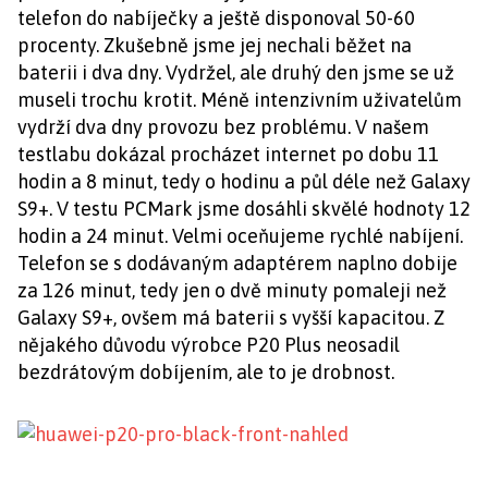
telefon do nabíječky a ještě disponoval 50-60
procenty. Zkušebně jsme jej nechali běžet na
baterii i dva dny. Vydržel, ale druhý den jsme se už
museli trochu krotit. Méně intenzivním uživatelům
vydrží dva dny provozu bez problému. V našem
testlabu dokázal procházet internet po dobu 11
hodin a 8 minut, tedy o hodinu a půl déle než Galaxy
S9+. V testu PCMark jsme dosáhli skvělé hodnoty 12
hodin a 24 minut. Velmi oceňujeme rychlé nabíjení.
Telefon se s dodávaným adaptérem naplno dobije
za 126 minut, tedy jen o dvě minuty pomaleji než
Galaxy S9+, ovšem má baterii s vyšší kapacitou. Z
nějakého důvodu výrobce P20 Plus neosadil
bezdrátovým dobíjením, ale to je drobnost.