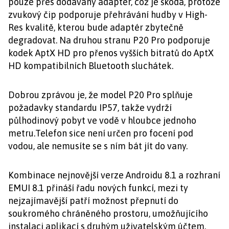
pouze přes dodávaný adaptér, což je škoda, protože
zvukový čip podporuje přehrávání hudby v High-
Res kvalitě, kterou bude adaptér zbytečně
degradovat. Na druhou stranu P20 Pro podporuje
kodek AptX HD pro přenos vyšších bitratů do AptX
HD kompatibilních Bluetooth sluchátek.
Dobrou zprávou je, že model P20 Pro splňuje
požadavky standardu IP57, takže vydrží
půlhodinový pobyt ve vodě v hloubce jednoho
metru.Telefon sice není určen pro focení pod
vodou, ale nemusíte se s ním bát jít do vany.
Kombinace nejnovější verze Androidu 8.1 a rozhraní
EMUI 8.1 přináší řadu nových funkcí, mezi ty
nejzajímavější patří možnost přepnutí do
soukromého chráněného prostoru, umožňujícího
instalaci aplikací s druhým uživatelským účtem.