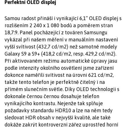
Perfektní OLED displej
Samou radost přináší i vynikající 6,1” OLED displej s
rozlišením 2 240 x 1 080 bodů a poměrem stran
18,7:9. Panel pocházející z továren Samsungu
vykázal při našem měření v manuálním nastavení
vyšší svítivost (432,7 cd/m2) než samotné modely
Galaxy S9 a S9+ (418,2 cd/m2, resp. 429,2 cd/m2).
Při aktivovaném režimu automatické úpravy jasu
podle intenzity okolního osvětlení jsme zařízení
dokonce naměřili svítivost na úrovni 621 cd/m2,
takže tento telefon je perfektně čitelný i na
přímém slunečním světle. Díky OLED technologii s
dokonale černou černou dosahuje telefon
vynikajícího kontrastu. Nejenže tak splňuje
požadavky standardu HDR10 a lze na něm tedy
sledovat HDR obsah v nejvyšší kvalitě, ale také
dokáže zakrýt kontroverzní zářez uprostřed horní