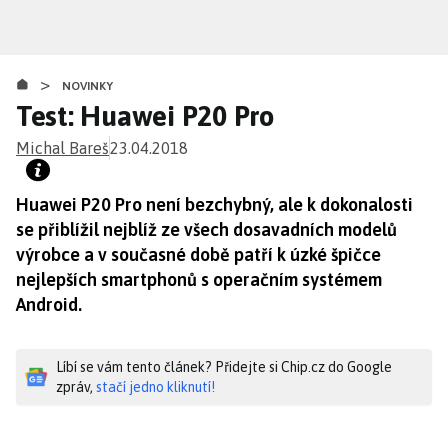
Přejít
k
hlavnímu
>
obsahu
NOVINKY
Test: Huawei P20 Pro
Michal Bareš
23.04.2018
Huawei P20 Pro není bezchybný, ale k dokonalosti
se přiblížil nejblíž ze všech dosavadních modelů
výrobce a v současné době patří k úzké špičce
nejlepších smartphonů s operačním systémem
Android.
Líbí se vám tento článek? Přidejte si Chip.cz do Google
zpráv,
stačí jedno kliknutí!