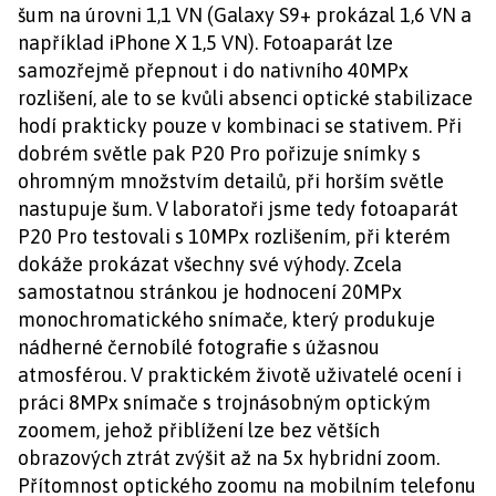
šum na úrovni 1,1 VN (Galaxy S9+ prokázal 1,6 VN a
například iPhone X 1,5 VN). Fotoaparát lze
samozřejmě přepnout i do nativního 40MPx
rozlišení, ale to se kvůli absenci optické stabilizace
hodí prakticky pouze v kombinaci se stativem. Při
dobrém světle pak P20 Pro pořizuje snímky s
ohromným množstvím detailů, při horším světle
nastupuje šum. V laboratoři jsme tedy fotoaparát
P20 Pro testovali s 10MPx rozlišením, při kterém
dokáže prokázat všechny své výhody. Zcela
samostatnou stránkou je hodnocení 20MPx
monochromatického snímače, který produkuje
nádherné černobílé fotografie s úžasnou
atmosférou. V praktickém životě uživatelé ocení i
práci 8MPx snímače s trojnásobným optickým
zoomem, jehož přiblížení lze bez větších
obrazových ztrát zvýšit až na 5x hybridní zoom.
Přítomnost optického zoomu na mobilním telefonu