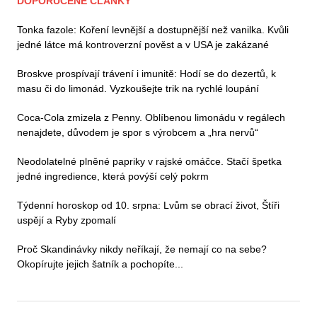
DOPORUČENÉ ČLÁNKY
Tonka fazole: Koření levnější a dostupnější než vanilka. Kvůli
jedné látce má kontroverzní pověst a v USA je zakázané
Broskve prospívají trávení i imunitě: Hodí se do dezertů, k
masu či do limonád. Vyzkoušejte trik na rychlé loupání
Coca-Cola zmizela z Penny. Oblíbenou limonádu v regálech
nenajdete, důvodem je spor s výrobcem a „hra nervů“
Neodolatelné plněné papriky v rajské omáčce. Stačí špetka
jedné ingredience, která povýší celý pokrm
Týdenní horoskop od 10. srpna: Lvům se obrací život, Štíři
uspějí a Ryby zpomalí
Proč Skandinávky nikdy neříkají, že nemají co na sebe?
Okopírujte jejich šatník a pochopíte...