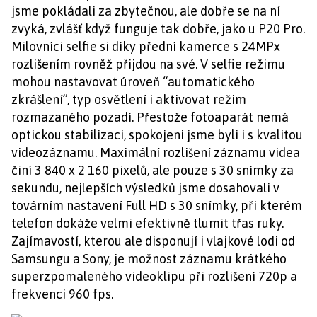
jsme pokládali za zbytečnou, ale dobře se na ní
zvyká, zvlášť když funguje tak dobře, jako u P20 Pro.
Milovníci selfie si díky přední kamerce s 24MPx
rozlišením rovněž přijdou na své. V selfie režimu
mohou nastavovat úroveň “automatického
zkrášlení”, typ osvětlení i aktivovat režim
rozmazaného pozadí. Přestože fotoaparát nemá
optickou stabilizaci, spokojeni jsme byli i s kvalitou
videozáznamu. Maximální rozlišení záznamu videa
činí 3 840 x 2 160 pixelů, ale pouze s 30 snímky za
sekundu, nejlepších výsledků jsme dosahovali v
továrním nastavení Full HD s 30 snímky, při kterém
telefon dokáže velmi efektivně tlumit třas ruky.
Zajímavostí, kterou ale disponují i vlajkové lodi od
Samsungu a Sony, je možnost záznamu krátkého
superzpomaleného videoklipu při rozlišení 720p a
frekvenci 960 fps.