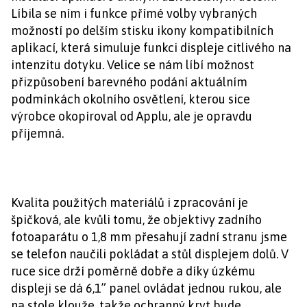
Líbila se ním i funkce přímé volby vybraných
možností po delším stisku ikony kompatibilních
aplikací, která simuluje funkci displeje citlivého na
intenzitu dotyku. Velice se nám líbí možnost
přizpůsobení barevného podání aktuálním
podmínkách okolního osvětlení, kterou sice
výrobce okopíroval od Applu, ale je opravdu
příjemná.
Kvalita použitých materiálů i zpracování je
špičková, ale kvůli tomu, že objektivy zadního
fotoaparátu o 1,8 mm přesahují zadní stranu jsme
se telefon naučili pokládat a stůl displejem dolů. V
ruce sice drží poměrně dobře a díky úzkému
displeji se dá 6,1” panel ovládat jednou rukou, ale
na stole klouže, takže ochranný kryt bude