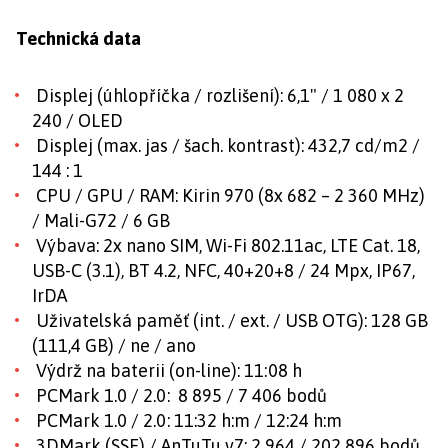
Technická data
Displej (úhlopříčka / rozlišení): 6,1" / 1 080 x 2
240 / OLED
Displej (max. jas / šach. kontrast): 432,7 cd/m2 /
144 : 1
CPU / GPU / RAM: Kirin 970 (8x 682 – 2 360 MHz)
/ Mali-G72 / 6 GB
Výbava: 2x nano SIM, Wi-Fi 802.11ac, LTE Cat. 18,
USB-C (3.1), BT 4.2, NFC, 40+20+8 / 24 Mpx, IP67,
IrDA
Uživatelská paměť (int. / ext. / USB OTG): 128 GB
(111,4 GB) / ne / ano
Výdrž na baterii (on-line): 11:08 h
PCMark 1.0 / 2.0: 8 895 / 7 406 bodů
PCMark 1.0 / 2.0: 11:32 h:m / 12:24 h:m
3DMark (SSE) / AnTuTu v7: 2 964 / 202 896 bodů