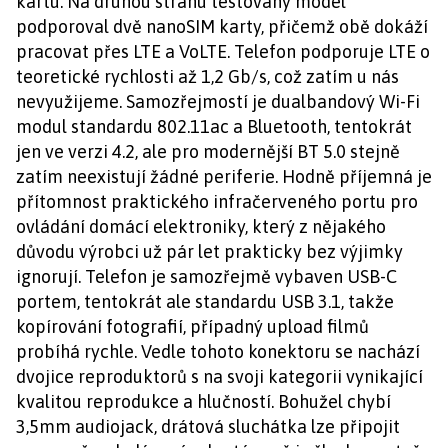
kartu. Na druhou stranu testovaný model
podporoval dvě nanoSIM karty, přičemž obě dokáží
pracovat přes LTE a VoLTE. Telefon podporuje LTE o
teoretické rychlosti až 1,2 Gb/s, což zatím u nás
nevyužijeme. Samozřejmostí je dualbandový Wi-Fi
modul standardu 802.11ac a Bluetooth, tentokrát
jen ve verzi 4.2, ale pro modernější BT 5.0 stejně
zatím neexistují žádné periferie. Hodně příjemná je
přítomnost praktického infračerveného portu pro
ovládání domácí elektroniky, který z nějakého
důvodu výrobci už pár let prakticky bez výjimky
ignorují. Telefon je samozřejmě vybaven USB-C
portem, tentokrát ale standardu USB 3.1, takže
kopírování fotografií, případný upload filmů
probíhá rychle. Vedle tohoto konektoru se nachází
dvojice reproduktorů s na svoji kategorii vynikající
kvalitou reprodukce a hlučností. Bohužel chybí
3,5mm audiojack, drátová sluchátka lze připojit