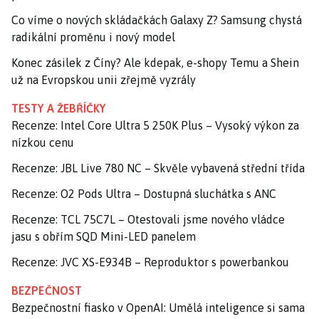
Co víme o nových skládačkách Galaxy Z? Samsung chystá
radikální proměnu i nový model
Konec zásilek z Číny? Ale kdepak, e-shopy Temu a Shein
už na Evropskou unii zřejmě vyzrály
TESTY A ŽEBŘÍČKY
Recenze: Intel Core Ultra 5 250K Plus – Vysoký výkon za
nízkou cenu
Recenze: JBL Live 780 NC – Skvěle vybavená střední třída
Recenze: O2 Pods Ultra – Dostupná sluchátka s ANC
Recenze: TCL 75C7L – Otestovali jsme nového vládce
jasu s obřím SQD Mini-LED panelem
Recenze: JVC XS-E934B – Reproduktor s powerbankou
BEZPEČNOST
Bezpečnostní fiasko v OpenAI: Umělá inteligence si sama