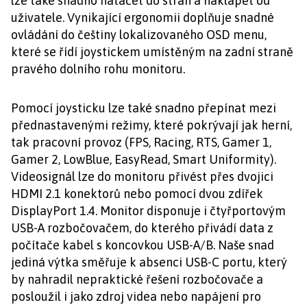
lze také snadno natáčet do stran a naklápět od
uživatele. Vynikající ergonomii doplňuje snadné
ovládání do češtiny lokalizovaného OSD menu,
které se řídí joystickem umístěným na zadní straně
pravého dolního rohu monitoru.
Pomocí joysticku lze také snadno přepínat mezi
přednastavenými režimy, které pokrývají jak herní,
tak pracovní provoz (FPS, Racing, RTS, Gamer 1,
Gamer 2, LowBlue, EasyRead, Smart Uniformity).
Videosignál lze do monitoru přivést přes dvojici
HDMI 2.1 konektorů nebo pomocí dvou zdířek
DisplayPort 1.4. Monitor disponuje i čtyřportovým
USB-A rozbočovačem, do kterého přivádí data z
počítače kabel s koncovkou USB-A/B. Naše snad
jediná výtka směřuje k absenci USB-C portu, který
by nahradil nepraktické řešení rozbočovače a
posloužil i jako zdroj videa nebo napájení pro