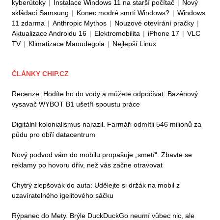
kyberútoky
|
Instalace Windows 11 na starší počítač
|
Nový
skládací Samsung
|
Konec modré smrti Windows?
|
Windows
11 zdarma
|
Anthropic Mythos
|
Nouzové otevírání pračky
|
Aktualizace Androidu 16
|
Elektromobilita
|
iPhone 17
|
VLC
TV
|
Klimatizace Maoudegola
|
Nejlepší Linux
ČLÁNKY CHIP.CZ
Recenze: Hodíte ho do vody a můžete odpočívat. Bazénový
vysavač WYBOT B1 ušetří spoustu práce
Digitální kolonialismus narazil. Farmáři odmítli 546 milionů za
půdu pro obří datacentrum
Nový podvod vám do mobilu propašuje „smetí“. Zbavte se
reklamy po hovoru dřív, než vás začne otravovat
Chytrý zlepšovák do auta: Udělejte si držák na mobil z
uzavíratelného igelitového sáčku
Rýpanec do Mety. Brýle DuckDuckGo neumí vůbec nic, ale