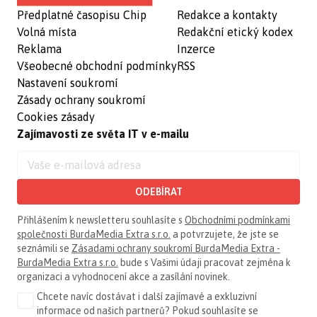
Předplatné časopisu Chip
Redakce a kontakty
Volná místa
Redakční etický kodex
Reklama
Inzerce
Všeobecné obchodní podmínky
RSS
Nastavení soukromí
Zásady ochrany soukromí
Cookies zásady
Zajímavosti ze světa IT v e-mailu
ODEBÍRAT
Přihlášením k newsletteru souhlasíte s
Obchodními podmínkami
společnosti BurdaMedia Extra s.r.o.
a potvrzujete, že jste se
seznámili se
Zásadami ochrany soukromí BurdaMedia Extra -
BurdaMedia Extra s.r.o.
bude s Vašimi údaji pracovat zejména k
organizaci a vyhodnocení akce a zasílání novinek.
Chcete navíc dostávat i další zajímavé a exkluzivní
informace od našich partnerů? Pokud souhlasíte se