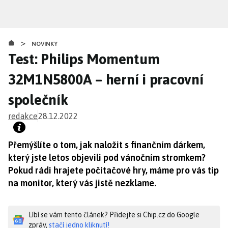
Přejít
k
hlavnímu
>
obsahu
NOVINKY
Test: Philips Momentum
32M1N5800A – herní i pracovní
společník
redakce
28.12.2022
Přemýšlíte o tom, jak naložit s finančním dárkem,
který jste letos objevili pod vánočním stromkem?
Pokud rádi hrajete počítačové hry, máme pro vás tip
na monitor, který vás jistě nezklame.
Líbí se vám tento článek? Přidejte si Chip.cz do Google
zpráv,
stačí jedno kliknutí!