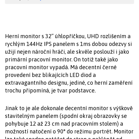
Herní monitor s 32” úhlopříčkou, UHD rozlišením a
rychlým 144Hz IPS panelem s 1ms dobou odezvy si
užijí nejen nároční hráči, ale skvěle poslouží i jako
primární pracovní monitor. On totiž také jako
pracovní monitor vypadá. Má decentní černé
provedení bez blikajících LED diod a
extravagantního designu, jediné, co herní zaměření
trochu připomíná, je tvar podstavce.
Jinak to je ale dokonale decentní monitor s výškově
stavitelným panelem (spodní okraj obrazovky se
pohybuje 12 až 23 cm nad pracovním stolem) a
možností natočení o 90° do režimu portrét. Monitor