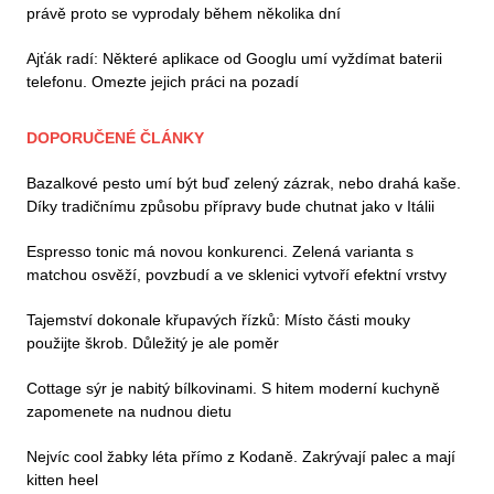
právě proto se vyprodaly během několika dní
Ajťák radí: Některé aplikace od Googlu umí vyždímat baterii
telefonu. Omezte jejich práci na pozadí
DOPORUČENÉ ČLÁNKY
Bazalkové pesto umí být buď zelený zázrak, nebo drahá kaše.
Díky tradičnímu způsobu přípravy bude chutnat jako v Itálii
Espresso tonic má novou konkurenci. Zelená varianta s
matchou osvěží, povzbudí a ve sklenici vytvoří efektní vrstvy
Tajemství dokonale křupavých řízků: Místo části mouky
použijte škrob. Důležitý je ale poměr
Cottage sýr je nabitý bílkovinami. S hitem moderní kuchyně
zapomenete na nudnou dietu
Nejvíc cool žabky léta přímo z Kodaně. Zakrývají palec a mají
kitten heel