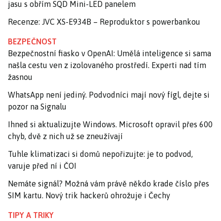
jasu s obřím SQD Mini-LED panelem
Recenze: JVC XS-E934B – Reproduktor s powerbankou
BEZPEČNOST
Bezpečnostní fiasko v OpenAI: Umělá inteligence si sama
našla cestu ven z izolovaného prostředí. Experti nad tím
žasnou
WhatsApp není jediný. Podvodníci mají nový fígl, dejte si
pozor na Signalu
Ihned si aktualizujte Windows. Microsoft opravil přes 600
chyb, dvě z nich už se zneužívají
Tuhle klimatizaci si domů nepořizujte: je to podvod,
varuje před ní i ČOI
Nemáte signál? Možná vám právě někdo krade číslo přes
SIM kartu. Nový trik hackerů ohrožuje i Čechy
TIPY A TRIKY