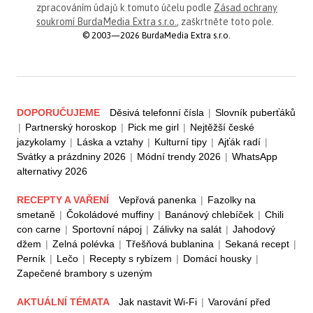
zpracováním údajů k tomuto účelu podle
Zásad ochrany
soukromí BurdaMedia Extra s.r.o.
, zaškrtněte toto pole.
© 2003—2026 BurdaMedia Extra s.r.o.
DOPORUČUJEME
Děsivá telefonní čísla
|
Slovník puberťáků
|
Partnerský horoskop
|
Pick me girl
|
Nejtěžší české
jazykolamy
|
Láska a vztahy
|
Kulturní tipy
|
Ajťák radí
|
Svátky a prázdniny 2026
|
Módní trendy 2026
|
WhatsApp
alternativy 2026
RECEPTY A VAŘENÍ
Vepřová panenka
|
Fazolky na
smetaně
|
Čokoládové muffiny
|
Banánový chlebíček
|
Chili
con carne
|
Sportovní nápoj
|
Zálivky na salát
|
Jahodový
džem
|
Zelná polévka
|
Třešňová bublanina
|
Sekaná recept
|
Perník
|
Lečo
|
Recepty s rybízem
|
Domácí housky
|
Zapečené brambory s uzeným
AKTUÁLNÍ TÉMATA
Jak nastavit Wi-Fi
|
Varování před