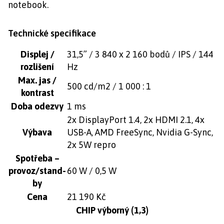
notebook.
Technické specifikace
Displej /
31,5” / 3 840 x 2 160 bodů / IPS / 144
rozlišení
Hz
Max. jas /
500 cd/m2 / 1 000 : 1
kontrast
Doba odezvy
1 ms
2x DisplayPort 1.4, 2x HDMI 2.1, 4x
Výbava
USB-A, AMD FreeSync, Nvidia G-Sync,
2x 5W repro
Spotřeba –
provoz/stand-
60 W / 0,5 W
by
Cena
21 190 Kč
CHIP výborný (1,3)