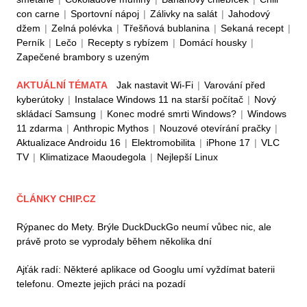
con carne
|
Sportovní nápoj
|
Zálivky na salát
|
Jahodový
džem
|
Zelná polévka
|
Třešňová bublanina
|
Sekaná recept
|
Perník
|
Lečo
|
Recepty s rybízem
|
Domácí housky
|
Zapečené brambory s uzeným
AKTUÁLNÍ TÉMATA
Jak nastavit Wi-Fi
|
Varování před
kyberútoky
|
Instalace Windows 11 na starší počítač
|
Nový
skládací Samsung
|
Konec modré smrti Windows?
|
Windows
11 zdarma
|
Anthropic Mythos
|
Nouzové otevírání pračky
|
Aktualizace Androidu 16
|
Elektromobilita
|
iPhone 17
|
VLC
TV
|
Klimatizace Maoudegola
|
Nejlepší Linux
ČLÁNKY CHIP.CZ
Rýpanec do Mety. Brýle DuckDuckGo neumí vůbec nic, ale
právě proto se vyprodaly během několika dní
Ajťák radí: Některé aplikace od Googlu umí vyždímat baterii
telefonu. Omezte jejich práci na pozadí