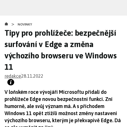
Přejít
k
hlavnímu
>
obsahu
NOVINKY
Tipy pro prohlížeče: bezpečnější
surfování v Edge a změna
výchozího browseru ve Windows
11
redakce
28.11.2022
V loňském roce vývojáři Microsoftu přidali do
prohlížeče Edge novou bezpečnostní funkci. Zní
humorně, ale svůj význam má. A s příchodem
Windows 11 opět ztížili možnost změny nastavení
výchozího browseru, kterým je překvapivě Edge. Dá