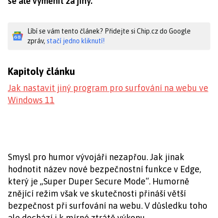
se ale vyměnit za jiný.
Líbí se vám tento článek? Přidejte si Chip.cz do Google
zpráv,
stačí jedno kliknutí!
Kapitoly článku
Jak nastavit jiný program pro surfování na webu ve
Windows 11
Smysl pro humor vývojáři nezapřou. Jak jinak
hodnotit název nové bezpečnostní funkce v Edge,
který je „Super Duper Secure Mode“. Humorně
znějící režim však ve skutečnosti přináší větší
bezpečnost při surfování na webu. V důsledku toho
ale dochází i k mírné ztrátě výkonu.