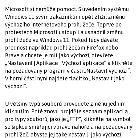
Microsoft si nemůže pomoct. S uvedením systému
Windows 11 svým zákazníkům opět ztížil změnu
výchozího internetového prohlížeče. Teprve po
protestech Microsoft ustoupil a usnadnil změnu
prohlížeče ve Windows 11. Pokud tedy dáváte
přednost například prohlížečům Firefox nebo
Brave a chcete je mít jako výchozí, otevřete
„Nastavení | Aplikace | Výchozí aplikace“ a klikněte
na požadovaný program v části „Nastavit výchozí“.
V horní části nyní najdete tlačítko „Nastavit jako
výchozí“.
U většiny typů souborů provedete změnu jedním
kliknutím. Poté znovu projděte seznam aplikací a
pro typy souborů, jako je „FTP“, klikněte na symbol
se šipkou směřující vpravo nahoře a na požadovaný
prohlížeč, abyste jej také nastavili jako výchozí