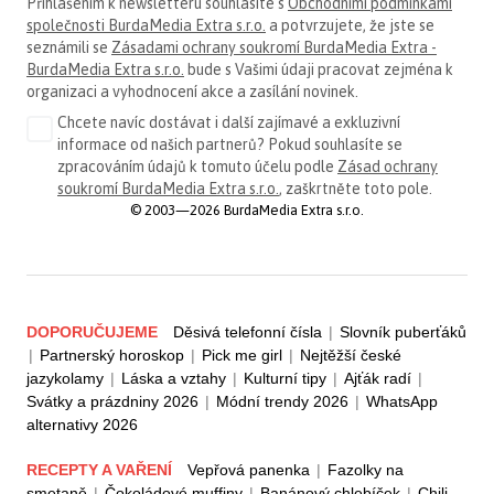
Přihlášením k newsletteru souhlasíte s
Obchodními podmínkami
společnosti BurdaMedia Extra s.r.o.
a potvrzujete, že jste se
seznámili se
Zásadami ochrany soukromí BurdaMedia Extra -
BurdaMedia Extra s.r.o.
bude s Vašimi údaji pracovat zejména k
organizaci a vyhodnocení akce a zasílání novinek.
Chcete navíc dostávat i další zajímavé a exkluzivní
informace od našich partnerů? Pokud souhlasíte se
zpracováním údajů k tomuto účelu podle
Zásad ochrany
soukromí BurdaMedia Extra s.r.o.
, zaškrtněte toto pole.
© 2003—2026 BurdaMedia Extra s.r.o.
DOPORUČUJEME
Děsivá telefonní čísla
|
Slovník puberťáků
|
Partnerský horoskop
|
Pick me girl
|
Nejtěžší české
jazykolamy
|
Láska a vztahy
|
Kulturní tipy
|
Ajťák radí
|
Svátky a prázdniny 2026
|
Módní trendy 2026
|
WhatsApp
alternativy 2026
RECEPTY A VAŘENÍ
Vepřová panenka
|
Fazolky na
smetaně
|
Čokoládové muffiny
|
Banánový chlebíček
|
Chili