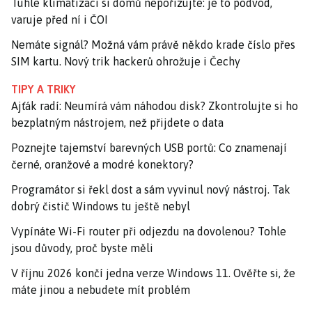
Tuhle klimatizaci si domů nepořizujte: je to podvod,
varuje před ní i ČOI
Nemáte signál? Možná vám právě někdo krade číslo přes
SIM kartu. Nový trik hackerů ohrožuje i Čechy
TIPY A TRIKY
Ajťák radí: Neumírá vám náhodou disk? Zkontrolujte si ho
bezplatným nástrojem, než přijdete o data
Poznejte tajemství barevných USB portů: Co znamenají
černé, oranžové a modré konektory?
Programátor si řekl dost a sám vyvinul nový nástroj. Tak
dobrý čistič Windows tu ještě nebyl
Vypínáte Wi-Fi router při odjezdu na dovolenou? Tohle
jsou důvody, proč byste měli
V říjnu 2026 končí jedna verze Windows 11. Ověřte si, že
máte jinou a nebudete mít problém