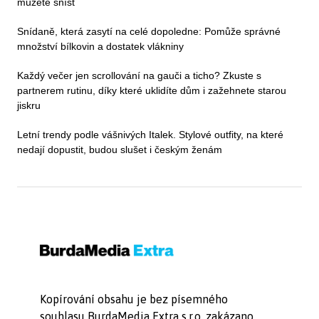
můžete sníst
Snídaně, která zasytí na celé dopoledne: Pomůže správné
množství bílkovin a dostatek vlákniny
Každý večer jen scrollování na gauči a ticho? Zkuste s
partnerem rutinu, díky které uklidíte dům i zažehnete starou
jiskru
Letní trendy podle vášnivých Italek. Stylové outfity, na které
nedají dopustit, budou slušet i českým ženám
Kopírování obsahu je bez písemného
souhlasu BurdaMedia Extra s.r.o. zakázano