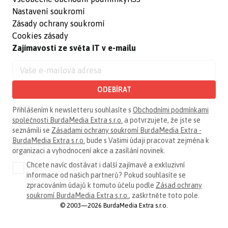
Nastavení soukromí
Zásady ochrany soukromí
Cookies zásady
Zajímavosti ze světa IT v e-mailu
ODEBÍRAT
Přihlášením k newsletteru souhlasíte s
Obchodními podmínkami
společnosti BurdaMedia Extra s.r.o.
a potvrzujete, že jste se
seznámili se
Zásadami ochrany soukromí BurdaMedia Extra -
BurdaMedia Extra s.r.o.
bude s Vašimi údaji pracovat zejména k
organizaci a vyhodnocení akce a zasílání novinek.
Chcete navíc dostávat i další zajímavé a exkluzivní
informace od našich partnerů? Pokud souhlasíte se
zpracováním údajů k tomuto účelu podle
Zásad ochrany
soukromí BurdaMedia Extra s.r.o.
, zaškrtněte toto pole.
© 2003—2026 BurdaMedia Extra s.r.o.