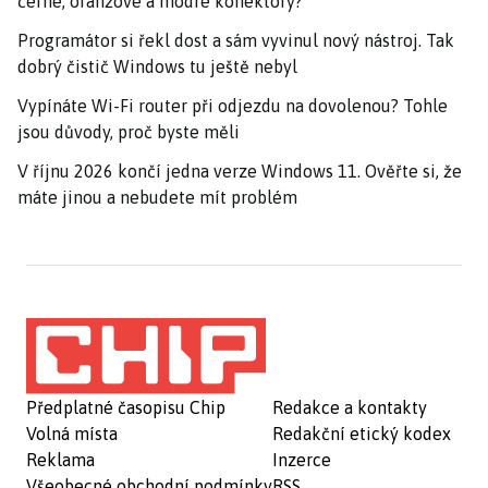
černé, oranžové a modré konektory?
Programátor si řekl dost a sám vyvinul nový nástroj. Tak
dobrý čistič Windows tu ještě nebyl
Vypínáte Wi-Fi router při odjezdu na dovolenou? Tohle
jsou důvody, proč byste měli
V říjnu 2026 končí jedna verze Windows 11. Ověřte si, že
máte jinou a nebudete mít problém
Předplatné časopisu Chip
Redakce a kontakty
Volná místa
Redakční etický kodex
Reklama
Inzerce
Všeobecné obchodní podmínky
RSS