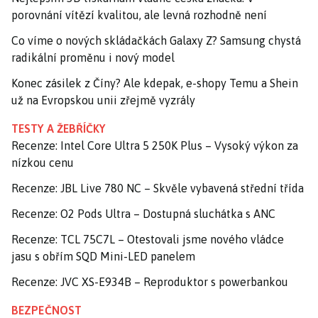
porovnání vítězí kvalitou, ale levná rozhodně není
Co víme o nových skládačkách Galaxy Z? Samsung chystá
radikální proměnu i nový model
Konec zásilek z Číny? Ale kdepak, e-shopy Temu a Shein
už na Evropskou unii zřejmě vyzrály
TESTY A ŽEBŘÍČKY
Recenze: Intel Core Ultra 5 250K Plus – Vysoký výkon za
nízkou cenu
Recenze: JBL Live 780 NC – Skvěle vybavená střední třída
Recenze: O2 Pods Ultra – Dostupná sluchátka s ANC
Recenze: TCL 75C7L – Otestovali jsme nového vládce
jasu s obřím SQD Mini-LED panelem
Recenze: JVC XS-E934B – Reproduktor s powerbankou
BEZPEČNOST