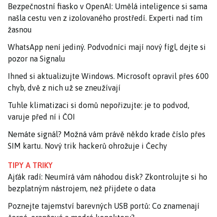
Bezpečnostní fiasko v OpenAI: Umělá inteligence si sama
našla cestu ven z izolovaného prostředí. Experti nad tím
žasnou
WhatsApp není jediný. Podvodníci mají nový fígl, dejte si
pozor na Signalu
Ihned si aktualizujte Windows. Microsoft opravil přes 600
chyb, dvě z nich už se zneužívají
Tuhle klimatizaci si domů nepořizujte: je to podvod,
varuje před ní i ČOI
Nemáte signál? Možná vám právě někdo krade číslo přes
SIM kartu. Nový trik hackerů ohrožuje i Čechy
TIPY A TRIKY
Ajťák radí: Neumírá vám náhodou disk? Zkontrolujte si ho
bezplatným nástrojem, než přijdete o data
Poznejte tajemství barevných USB portů: Co znamenají