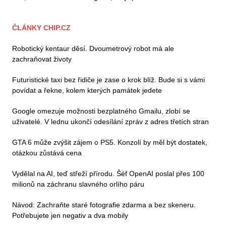
ČLÁNKY CHIP.CZ
Robotický kentaur děsí. Dvoumetrový robot má ale
zachraňovat životy
Futuristické taxi bez řidiče je zase o krok blíž. Bude si s vámi
povídat a řekne, kolem kterých památek jedete
Google omezuje možnosti bezplatného Gmailu, zlobí se
uživatelé. V lednu ukončí odesílání zpráv z adres třetích stran
GTA 6 může zvýšit zájem o PS5. Konzolí by měl být dostatek,
otázkou zůstává cena
Vydělal na AI, teď střeží přírodu. Šéf OpenAI poslal přes 100
milionů na záchranu slavného orlího páru
Návod: Zachraňte staré fotografie zdarma a bez skeneru.
Potřebujete jen negativ a dva mobily