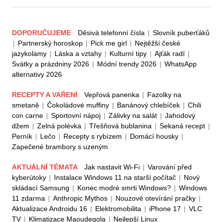
DOPORUČUJEME
Děsivá telefonní čísla
|
Slovník puberťáků
|
Partnerský horoskop
|
Pick me girl
|
Nejtěžší české
jazykolamy
|
Láska a vztahy
|
Kulturní tipy
|
Ajťák radí
|
Svátky a prázdniny 2026
|
Módní trendy 2026
|
WhatsApp
alternativy 2026
RECEPTY A VAŘENÍ
Vepřová panenka
|
Fazolky na
smetaně
|
Čokoládové muffiny
|
Banánový chlebíček
|
Chili
con carne
|
Sportovní nápoj
|
Zálivky na salát
|
Jahodový
džem
|
Zelná polévka
|
Třešňová bublanina
|
Sekaná recept
|
Perník
|
Lečo
|
Recepty s rybízem
|
Domácí housky
|
Zapečené brambory s uzeným
AKTUÁLNÍ TÉMATA
Jak nastavit Wi-Fi
|
Varování před
kyberútoky
|
Instalace Windows 11 na starší počítač
|
Nový
skládací Samsung
|
Konec modré smrti Windows?
|
Windows
11 zdarma
|
Anthropic Mythos
|
Nouzové otevírání pračky
|
Aktualizace Androidu 16
|
Elektromobilita
|
iPhone 17
|
VLC
TV
|
Klimatizace Maoudegola
|
Nejlepší Linux