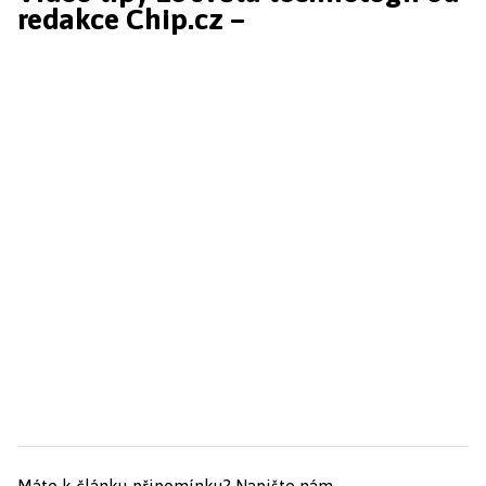
redakce Chip.cz –
Máte k článku připomínku?
Napište nám