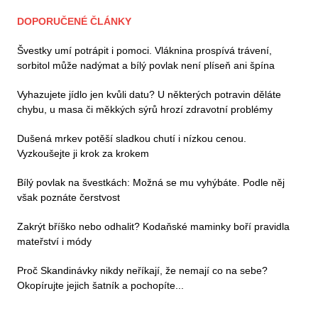
DOPORUČENÉ ČLÁNKY
Švestky umí potrápit i pomoci. Vláknina prospívá trávení,
sorbitol může nadýmat a bílý povlak není plíseň ani špína
Vyhazujete jídlo jen kvůli datu? U některých potravin děláte
chybu, u masa či měkkých sýrů hrozí zdravotní problémy
Dušená mrkev potěší sladkou chutí i nízkou cenou.
Vyzkoušejte ji krok za krokem
Bílý povlak na švestkách: Možná se mu vyhýbáte. Podle něj
však poznáte čerstvost
Zakrýt bříško nebo odhalit? Kodaňské maminky boří pravidla
mateřství i módy
Proč Skandinávky nikdy neříkají, že nemají co na sebe?
Okopírujte jejich šatník a pochopíte...