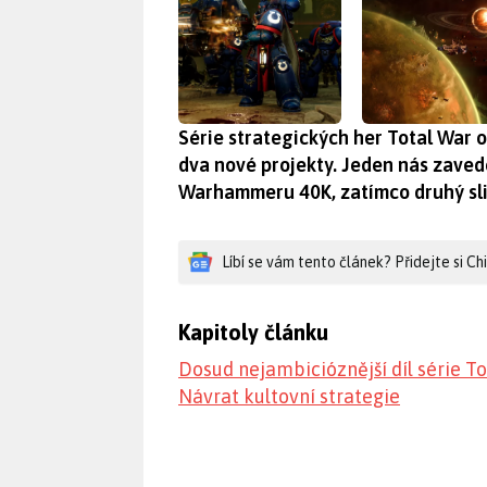
Série strategických her Total War o
dva nové projekty. Jeden nás zave
Warhammeru 40K, zatímco druhý slib
Líbí se vám tento článek? Přidejte si C
Kapitoly článku
Dosud nejambicióznější díl série T
Návrat kultovní strategie