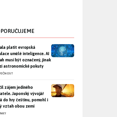
PORUČUJEME
ala platit evropská regulace umělé inteligence. AI obsah musí
ala platit evropská
ulace umělé inteligence. AI
ah musí být označený, jinak
zí astronomické pokuty
PEČNOST
il zájem jediného uživatele. Japonský vývojář přidá do hry češ
čil zájem jediného
vatele. Japonský vývojář
dá do hry češtinu, pomohl i
lý vztah obou zemí
INKY