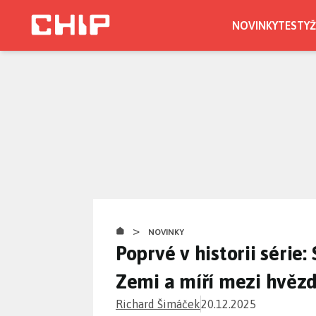
Přejít
k
NOVINKY
TESTY
Ž
hlavnímu
obsahu
>
NOVINKY
Poprvé v historii série:
Zemi a míří mezi hvěz
Richard Šimáček
20.12.2025