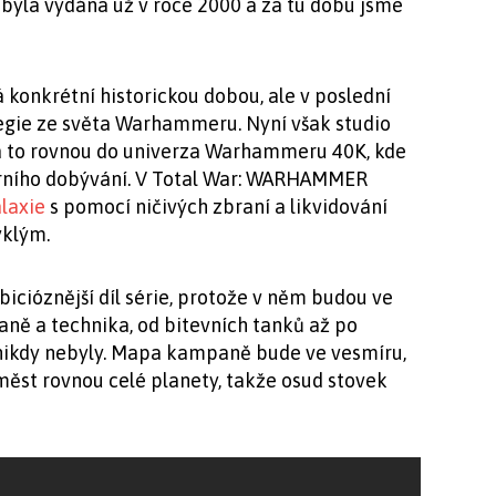
 byla vydána už v roce 2000 a za tu dobu jsme
 konkrétní historickou dobou, ale v poslední
tegie ze světa Warhammeru. Nyní však studio
 a to rovnou do univerza Warhammeru 40K, kde
rního dobývání. V Total War: WARHAMMER
laxie
s pomocí ničivých zbraní a likvidování
yklým.
icióznější díl série, protože v něm budou ve
ně a technika, od bitevních tanků až po
i nikdy nebyly. Mapa kampaně bude ve vesmíru,
ěst rovnou celé planety, takže osud stovek