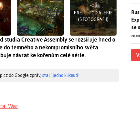
Ruso
Rus
PŘEJÍT DO GALERIE
Exp
(5 FOTOGRAFIÍ)
se 
NOV
d studia Creative Assembly se rozšiřuje hned o
de do temného a nekompromisního světa
uje návrat ke kořenům celé série.
V
hip.cz do Google zpráv,
stačí jedno kliknutí!
otal War