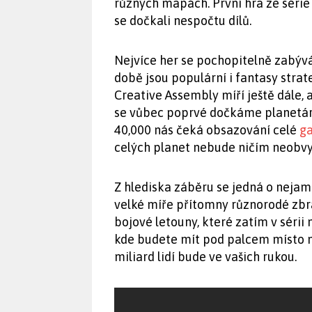
různých mapách. První hra ze série
se dočkali nespočtu dílů.
Nejvíce her se pochopitelně zabývá
době jsou populární i fantasy stra
Creative Assembly míří ještě dále,
se vůbec poprvé dočkáme planetá
40,000 nás čeká obsazování celé
ga
celých planet nebude ničím neobv
Z hlediska záběru se jedná o nejamb
velké míře přítomny různorodé zbra
bojové letouny, které zatím v séri
kde budete mít pod palcem místo m
miliard lidí bude ve vašich rukou.