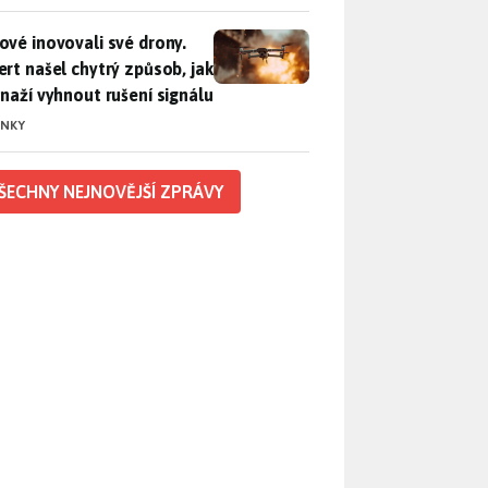
vé inovovali své drony. Expert našel chytrý způsob, jak se sna
ové inovovali své drony.
ert našel chytrý způsob, jak
snaží vyhnout rušení signálu
INKY
ŠECHNY NEJNOVĚJŠÍ ZPRÁVY