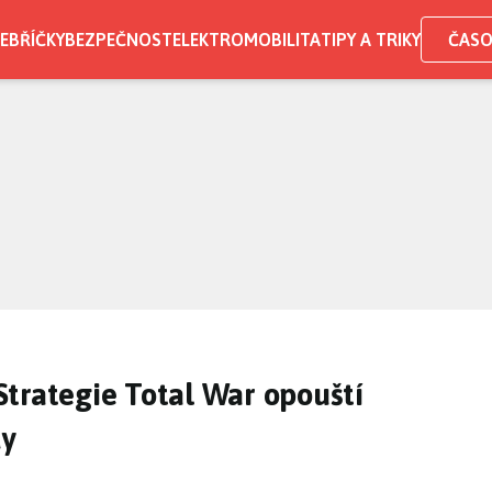
EBŘÍČKY
BEZPEČNOST
ELEKTROMOBILITA
TIPY A TRIKY
ČASO
 Strategie Total War opouští
dy