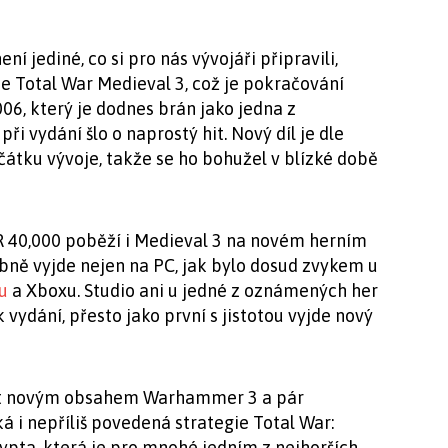
 jediné, co si pro nás vývojáři připravili,
ie Total War Medieval 3, což je pokračování
06, který je dodnes brán jako jedna z
ři vydání šlo o naprostý hit. Nový díl je dle
čátku vývoje, takže se ho bohužel v blízké době
 40,000 poběží i Medieval 3 na novém herním
ně vyjde nejen na PC, jak bylo dosud zvykem u
u
a Xboxu. Studio ani u jedné z oznámených her
 vydání, přesto jako první s jistotou vyjde nový
at novým obsahem Warhammer 3 a pár
 i nepříliš povedená strategie Total War:
ta, která je pro mnohé jedním z nejhorších