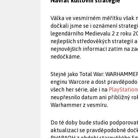
Návrat kultovní strategie
Válka ve vesmírném měřítku však není
dočkali jsme se i oznámení strateg
legendárního Medievalu 2 z roku 20
nejlepších středověkých strategií a p
nejnovějších informací zatím na za
nedočkáme.
Stejně jako Total War: WARHAMMER
enginu Warcore a dost pravděpodob
všech her série, ale i na
PlayStation
neupřesnilo datum ani přibližný rok
Warhammer z vesmíru.
Do té doby bude studio podporov
aktualizací se pravděpodobně dočká
PHARAOH z období starověkého Egyp