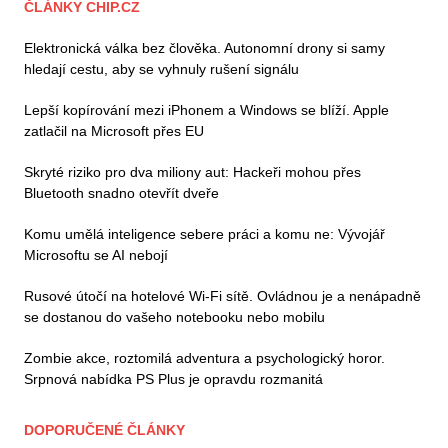
ČLÁNKY CHIP.CZ
Elektronická válka bez člověka. Autonomní drony si samy
hledají cestu, aby se vyhnuly rušení signálu
Lepší kopírování mezi iPhonem a Windows se blíží. Apple
zatlačil na Microsoft přes EU
Skryté riziko pro dva miliony aut: Hackeři mohou přes
Bluetooth snadno otevřít dveře
Komu umělá inteligence sebere práci a komu ne: Vývojář
Microsoftu se AI nebojí
Rusové útočí na hotelové Wi-Fi sítě. Ovládnou je a nenápadně
se dostanou do vašeho notebooku nebo mobilu
Zombie akce, roztomilá adventura a psychologický horor.
Srpnová nabídka PS Plus je opravdu rozmanitá
DOPORUČENÉ ČLÁNKY