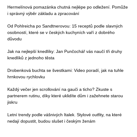
Hermelínová pomazánka chutná nejlépe po odležení. Pomůže
i správný výběr základu a zpracování
Od Pohlreicha po Sandtnerovou: 15 receptů podle slavných
osobností, které se v českých kuchyních vaří z dobrého
důvodu
Jak na nejlepší knedlíky: Jan Punčochář vás naučí tři druhy
knedlíků z jednoho těsta
Drobenková buchta se švestkami: Video poradí, jak na tuhle
hrnkovou rychlovku
Každý večer jen scrollování na gauči a ticho? Zkuste s
partnerem rutinu, díky které uklidíte dům i zažehnete starou
jiskru
Letní trendy podle vášnivých Italek. Stylové outfity, na které
nedají dopustit, budou slušet i českým ženám