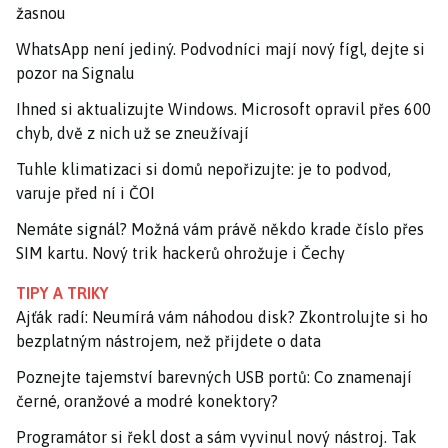
žasnou
WhatsApp není jediný. Podvodníci mají nový fígl, dejte si
pozor na Signalu
Ihned si aktualizujte Windows. Microsoft opravil přes 600
chyb, dvě z nich už se zneužívají
Tuhle klimatizaci si domů nepořizujte: je to podvod,
varuje před ní i ČOI
Nemáte signál? Možná vám právě někdo krade číslo přes
SIM kartu. Nový trik hackerů ohrožuje i Čechy
TIPY A TRIKY
Ajťák radí: Neumírá vám náhodou disk? Zkontrolujte si ho
bezplatným nástrojem, než přijdete o data
Poznejte tajemství barevných USB portů: Co znamenají
černé, oranžové a modré konektory?
Programátor si řekl dost a sám vyvinul nový nástroj. Tak