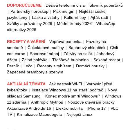
DOPORUČUJEME
Děsivá telefonní čísla
|
Slovník puberťáků
|
Partnerský horoskop
|
Pick me girl
|
Nejtěžší české
jazykolamy
|
Láska a vztahy
|
Kulturní tipy
|
Ajťák radí
|
Svátky a prázdniny 2026
|
Módní trendy 2026
|
WhatsApp
alternativy 2026
RECEPTY A VAŘENÍ
Vepřová panenka
|
Fazolky na
smetaně
|
Čokoládové muffiny
|
Banánový chlebíček
|
Chili
con carne
|
Sportovní nápoj
|
Zálivky na salát
|
Jahodový
džem
|
Zelná polévka
|
Třešňová bublanina
|
Sekaná recept
|
Perník
|
Lečo
|
Recepty s rybízem
|
Domácí housky
|
Zapečené brambory s uzeným
AKTUÁLNÍ TÉMATA
Jak nastavit Wi-Fi
|
Varování před
kyberútoky
|
Instalace Windows 11 na starší počítač
|
Nový
skládací Samsung
|
Konec modré smrti Windows?
|
Windows
11 zdarma
|
Anthropic Mythos
|
Nouzové otevírání pračky
|
Aktualizace Androidu 16
|
Elektromobilita
|
iPhone 17
|
VLC
TV
|
Klimatizace Maoudegola
|
Nejlepší Linux