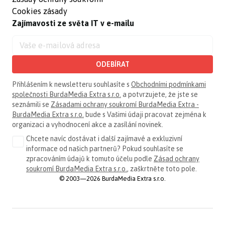
Cookies zásady
Zajímavosti ze světa IT v e-mailu
ODEBÍRAT
Přihlášením k newsletteru souhlasíte s
Obchodními podmínkami
společnosti BurdaMedia Extra s.r.o.
a potvrzujete, že jste se
seznámili se
Zásadami ochrany soukromí BurdaMedia Extra -
BurdaMedia Extra s.r.o.
bude s Vašimi údaji pracovat zejména k
organizaci a vyhodnocení akce a zasílání novinek.
Chcete navíc dostávat i další zajímavé a exkluzivní
informace od našich partnerů? Pokud souhlasíte se
zpracováním údajů k tomuto účelu podle
Zásad ochrany
soukromí BurdaMedia Extra s.r.o.
, zaškrtněte toto pole.
© 2003—2026 BurdaMedia Extra s.r.o.