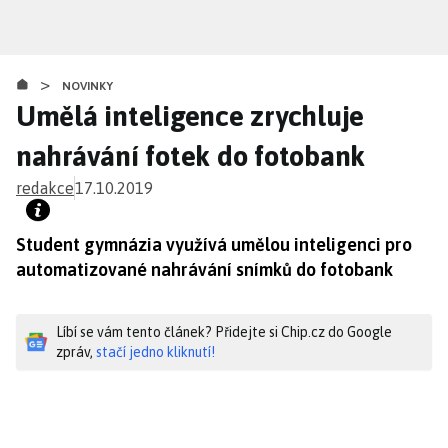
Přejít
k
hlavnímu
>
obsahu
NOVINKY
Umělá inteligence zrychluje
nahrávání fotek do fotobank
redakce
17.10.2019
Student gymnázia využívá umělou inteligenci pro
automatizované nahrávání snímků do fotobank
Líbí se vám tento článek? Přidejte si Chip.cz do Google
zpráv,
stačí jedno kliknutí!