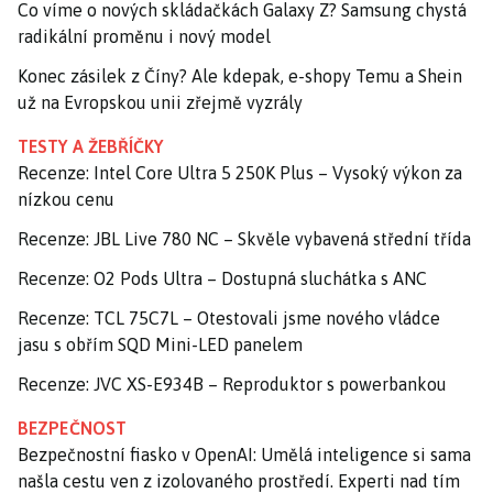
Co víme o nových skládačkách Galaxy Z? Samsung chystá
radikální proměnu i nový model
Konec zásilek z Číny? Ale kdepak, e-shopy Temu a Shein
už na Evropskou unii zřejmě vyzrály
TESTY A ŽEBŘÍČKY
Recenze: Intel Core Ultra 5 250K Plus – Vysoký výkon za
nízkou cenu
Recenze: JBL Live 780 NC – Skvěle vybavená střední třída
Recenze: O2 Pods Ultra – Dostupná sluchátka s ANC
Recenze: TCL 75C7L – Otestovali jsme nového vládce
jasu s obřím SQD Mini-LED panelem
Recenze: JVC XS-E934B – Reproduktor s powerbankou
BEZPEČNOST
Bezpečnostní fiasko v OpenAI: Umělá inteligence si sama
našla cestu ven z izolovaného prostředí. Experti nad tím