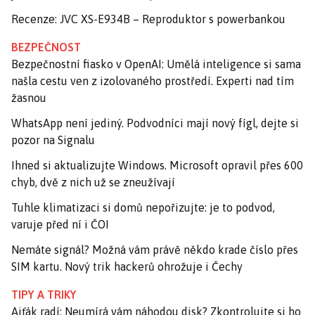
Recenze: JVC XS-E934B – Reproduktor s powerbankou
BEZPEČNOST
Bezpečnostní fiasko v OpenAI: Umělá inteligence si sama
našla cestu ven z izolovaného prostředí. Experti nad tím
žasnou
WhatsApp není jediný. Podvodníci mají nový fígl, dejte si
pozor na Signalu
Ihned si aktualizujte Windows. Microsoft opravil přes 600
chyb, dvě z nich už se zneužívají
Tuhle klimatizaci si domů nepořizujte: je to podvod,
varuje před ní i ČOI
Nemáte signál? Možná vám právě někdo krade číslo přes
SIM kartu. Nový trik hackerů ohrožuje i Čechy
TIPY A TRIKY
Ajťák radí: Neumírá vám náhodou disk? Zkontrolujte si ho