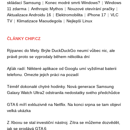
skládací Samsung
|
Konec modré smrti Windows?
|
Windows
11 zdarma
|
Anthropic Mythos
|
Nouzové otevírání pračky
|
Aktualizace Androidu 16
|
Elektromobilita
|
iPhone 17
|
VLC
TV
|
Klimatizace Maoudegola
|
Nejlepší Linux
ČLÁNKY CHIP.CZ
Rýpanec do Mety. Brýle DuckDuckGo neumí vůbec nic, ale
právě proto se vyprodaly během několika dní
Ajťák radí: Některé aplikace od Googlu umí vyždímat baterii
telefonu. Omezte jejich práci na pozadí
Téměř dokonalé chytré hodinky. Nová generace Samsung
Galaxy Watch Ultra2 odstranila nedostatky svého předchůdce
GTA 6 míří exkluzivně na Netflix. Na konci srpna se tam objeví
velká ukázka
Z Xboxu se stal investiční nástroj. Zítra se můžeme dozvědět,
jak se prodává GTA 6