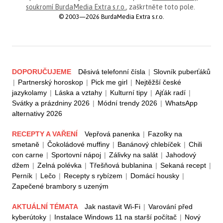
soukromí BurdaMedia Extra s.r.o.
, zaškrtněte toto pole.
© 2003—2026 BurdaMedia Extra s.r.o.
DOPORUČUJEME
Děsivá telefonní čísla
|
Slovník puberťáků
|
Partnerský horoskop
|
Pick me girl
|
Nejtěžší české
jazykolamy
|
Láska a vztahy
|
Kulturní tipy
|
Ajťák radí
|
Svátky a prázdniny 2026
|
Módní trendy 2026
|
WhatsApp
alternativy 2026
RECEPTY A VAŘENÍ
Vepřová panenka
|
Fazolky na
smetaně
|
Čokoládové muffiny
|
Banánový chlebíček
|
Chili
con carne
|
Sportovní nápoj
|
Zálivky na salát
|
Jahodový
džem
|
Zelná polévka
|
Třešňová bublanina
|
Sekaná recept
|
Perník
|
Lečo
|
Recepty s rybízem
|
Domácí housky
|
Zapečené brambory s uzeným
AKTUÁLNÍ TÉMATA
Jak nastavit Wi-Fi
|
Varování před
kyberútoky
|
Instalace Windows 11 na starší počítač
|
Nový