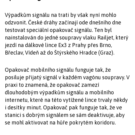
Výpadkům signálu na trati by však nyní mohlo
odzvonit. České dráhy začínají ode dnešního dne
testovat speciální opakovač signálu. Ten byl
nainstalován do jedné soupravy vlaku Railjet, který
jezdí na dálkové lince Ex3 z Prahy přes Brno,
Břeclav, Vídeň až do Štýrského Hradce (Graz).
Opakovač mobilního signálu funguje tak, že
posiluje přijatý signál v každém vagónu soupravy. V
praxi to znamená, že opakovač zamezí
dlouhodobým výpadkům signálu a mobilního
internetu, které na této vytížené lince trvaly někdy
i desítky minut. Opakovač pak funguje tak, že ve
stanici s dobrým signálem se sám deaktivuje, aby
se mohl aktivovat na hůře pokrytém koridoru.