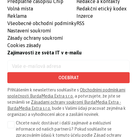
Předplatné časopisu Chip
Redakce a kontakty
Volná místa
Redakční etický kodex
Reklama
Inzerce
Všeobecné obchodní podmínky
RSS
Nastavení soukromí
Zásady ochrany soukromí
Cookies zásady
Zajímavosti ze světa IT v e-mailu
ODEBÍRAT
Přihlášením k newsletteru souhlasíte s
Obchodními podmínkami
společnosti BurdaMedia Extra s.r.o.
a potvrzujete, že jste se
seznámili se
Zásadami ochrany soukromí BurdaMedia Extra -
BurdaMedia Extra s.r.o.
bude s Vašimi údaji pracovat zejména k
organizaci a vyhodnocení akce a zasílání novinek.
Chcete navíc dostávat i další zajímavé a exkluzivní
informace od našich partnerů? Pokud souhlasíte se
zpracováním údajů k tomuto účelu podle
Zásad ochrany