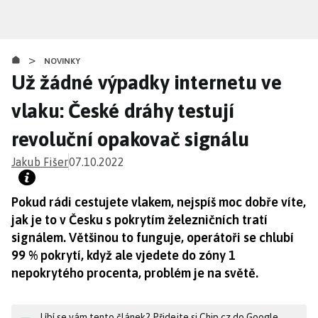
Přejít
k
hlavnímu
>
obsahu
NOVINKY
Už žádné výpadky internetu ve
vlaku: České dráhy testují
revoluční opakovač signálu
Jakub Fišer
07.10.2022
Pokud rádi cestujete vlakem, nejspíš moc dobře víte,
jak je to v Česku s pokrytím železničních tratí
signálem. Většinou to funguje, operátoři se chlubí
99 % pokrytí, když ale vjedete do zóny 1
nepokrytého procenta, problém je na světě.
Líbí se vám tento článek? Přidejte si Chip.cz do Google