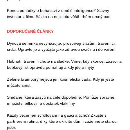
Konec pohádky o bohatství z umělé inteligence? Slavný
investor z filmu Sázka na nejistotu věští trhům drsný pád
DOPORUČENÉ ČLÁNKY
Dýňová semínka nevyhazujte, prospívají vlasům, trávení či
srdci. Upravte je a využijte jako zdravou svačinu i do vaření
Hubnutí, trávení i chutě na sladké. Víme, kdy skořice, zázvor a
bobkový list opravdu pomáhají a kdy jde o mýty
Zelené brambory nejsou jen kosmetická vada. Kdy je ještě
můžete sníst
Snídaně, která zasytí na celé dopoledne: Pomůže správné
množství bílkovin a dostatek vlákniny
Každý večer jen scrollování na gauči a ticho? Zkuste s
partnerem rutinu, díky které uklidíte dům i zažehnete starou
jiskru