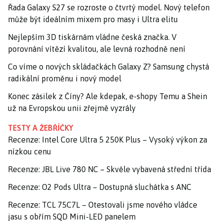
Řada Galaxy S27 se rozroste o čtvrtý model. Nový telefon
může být ideálním mixem pro masy i Ultra elitu
Nejlepším 3D tiskárnám vládne česká značka. V
porovnání vítězí kvalitou, ale levná rozhodně není
Co víme o nových skládačkách Galaxy Z? Samsung chystá
radikální proměnu i nový model
Konec zásilek z Číny? Ale kdepak, e-shopy Temu a Shein
už na Evropskou unii zřejmě vyzrály
TESTY A ŽEBŘÍČKY
Recenze: Intel Core Ultra 5 250K Plus – Vysoký výkon za
nízkou cenu
Recenze: JBL Live 780 NC – Skvěle vybavená střední třída
Recenze: O2 Pods Ultra – Dostupná sluchátka s ANC
Recenze: TCL 75C7L – Otestovali jsme nového vládce
jasu s obřím SQD Mini-LED panelem