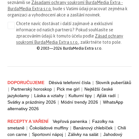
seznámili se
Zásadami ochrany soukromí BurdaMedia Extra -
BurdaMedia Extra s.r.o.
bude s Vašimi údaji pracovat zejména k
organizaci a vyhodnocení akce a zasílání novinek.
Chcete navíc dostávat i další zajímavé a exkluzivní
informace od našich partnerů? Pokud souhlasíte se
zpracováním údajů k tomuto účelu podle
Zásad ochrany
soukromí BurdaMedia Extra s.r.o.
, zaškrtněte toto pole.
© 2003—2026 BurdaMedia Extra s.r.o.
DOPORUČUJEME
Děsivá telefonní čísla
|
Slovník puberťáků
|
Partnerský horoskop
|
Pick me girl
|
Nejtěžší české
jazykolamy
|
Láska a vztahy
|
Kulturní tipy
|
Ajťák radí
|
Svátky a prázdniny 2026
|
Módní trendy 2026
|
WhatsApp
alternativy 2026
RECEPTY A VAŘENÍ
Vepřová panenka
|
Fazolky na
smetaně
|
Čokoládové muffiny
|
Banánový chlebíček
|
Chili
con carne
|
Sportovní nápoj
|
Zálivky na salát
|
Jahodový