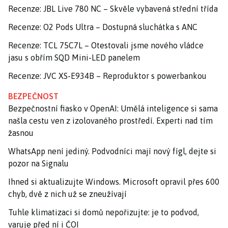
Recenze: JBL Live 780 NC – Skvěle vybavená střední třída
Recenze: O2 Pods Ultra – Dostupná sluchátka s ANC
Recenze: TCL 75C7L – Otestovali jsme nového vládce
jasu s obřím SQD Mini-LED panelem
Recenze: JVC XS-E934B – Reproduktor s powerbankou
BEZPEČNOST
Bezpečnostní fiasko v OpenAI: Umělá inteligence si sama
našla cestu ven z izolovaného prostředí. Experti nad tím
žasnou
WhatsApp není jediný. Podvodníci mají nový fígl, dejte si
pozor na Signalu
Ihned si aktualizujte Windows. Microsoft opravil přes 600
chyb, dvě z nich už se zneužívají
Tuhle klimatizaci si domů nepořizujte: je to podvod,
varuje před ní i ČOI