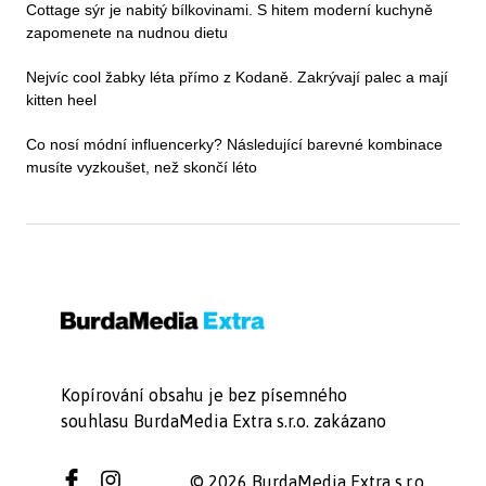
Cottage sýr je nabitý bílkovinami. S hitem moderní kuchyně
zapomenete na nudnou dietu
Nejvíc cool žabky léta přímo z Kodaně. Zakrývají palec a mají
kitten heel
Co nosí módní influencerky? Následující barevné kombinace
musíte vyzkoušet, než skončí léto
Kopírování obsahu je bez písemného
souhlasu BurdaMedia Extra s.r.o. zakázano
© 2026 BurdaMedia Extra s.r.o.