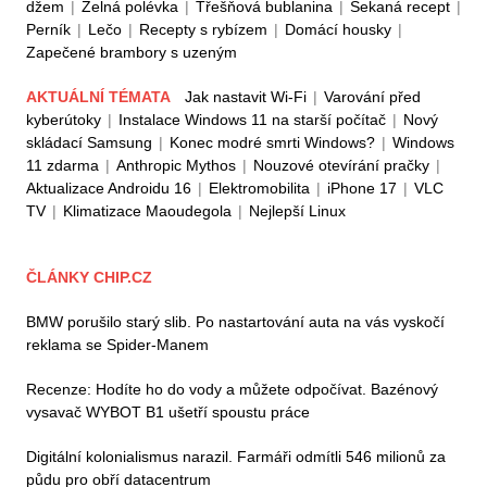
džem
|
Zelná polévka
|
Třešňová bublanina
|
Sekaná recept
|
Perník
|
Lečo
|
Recepty s rybízem
|
Domácí housky
|
Zapečené brambory s uzeným
AKTUÁLNÍ TÉMATA
Jak nastavit Wi-Fi
|
Varování před
kyberútoky
|
Instalace Windows 11 na starší počítač
|
Nový
skládací Samsung
|
Konec modré smrti Windows?
|
Windows
11 zdarma
|
Anthropic Mythos
|
Nouzové otevírání pračky
|
Aktualizace Androidu 16
|
Elektromobilita
|
iPhone 17
|
VLC
TV
|
Klimatizace Maoudegola
|
Nejlepší Linux
ČLÁNKY CHIP.CZ
BMW porušilo starý slib. Po nastartování auta na vás vyskočí
reklama se Spider-Manem
Recenze: Hodíte ho do vody a můžete odpočívat. Bazénový
vysavač WYBOT B1 ušetří spoustu práce
Digitální kolonialismus narazil. Farmáři odmítli 546 milionů za
půdu pro obří datacentrum