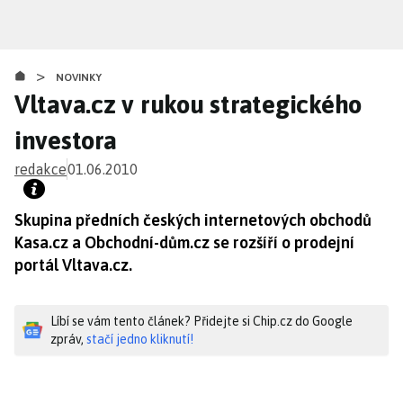
Přejít
k
hlavnímu
>
obsahu
NOVINKY
Vltava.cz v rukou strategického
investora
redakce
01.06.2010
Skupina předních českých internetových obchodů
Kasa.cz a Obchodní-dům.cz se rozšíří o prodejní
portál Vltava.cz.
Líbí se vám tento článek? Přidejte si Chip.cz do Google
zpráv,
stačí jedno kliknutí!