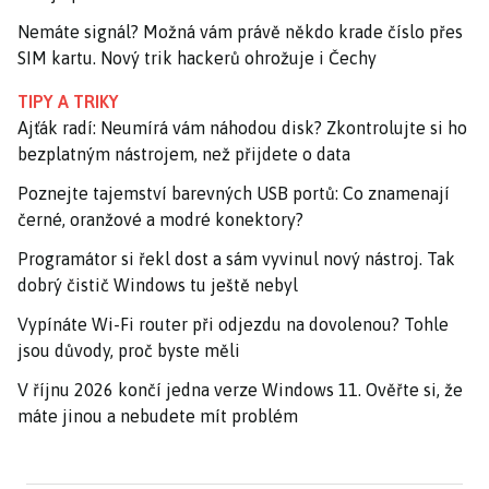
Nemáte signál? Možná vám právě někdo krade číslo přes
SIM kartu. Nový trik hackerů ohrožuje i Čechy
TIPY A TRIKY
Ajťák radí: Neumírá vám náhodou disk? Zkontrolujte si ho
bezplatným nástrojem, než přijdete o data
Poznejte tajemství barevných USB portů: Co znamenají
černé, oranžové a modré konektory?
Programátor si řekl dost a sám vyvinul nový nástroj. Tak
dobrý čistič Windows tu ještě nebyl
Vypínáte Wi-Fi router při odjezdu na dovolenou? Tohle
jsou důvody, proč byste měli
V říjnu 2026 končí jedna verze Windows 11. Ověřte si, že
máte jinou a nebudete mít problém