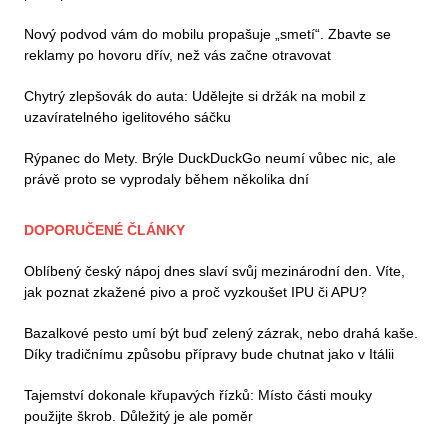
Nový podvod vám do mobilu propašuje „smetí“. Zbavte se
reklamy po hovoru dřív, než vás začne otravovat
Chytrý zlepšovák do auta: Udělejte si držák na mobil z
uzavíratelného igelitového sáčku
Rýpanec do Mety. Brýle DuckDuckGo neumí vůbec nic, ale
právě proto se vyprodaly během několika dní
DOPORUČENÉ ČLÁNKY
Oblíbený český nápoj dnes slaví svůj mezinárodní den. Víte,
jak poznat zkažené pivo a proč vyzkoušet IPU či APU?
Bazalkové pesto umí být buď zelený zázrak, nebo drahá kaše.
Díky tradičnímu způsobu přípravy bude chutnat jako v Itálii
Tajemství dokonale křupavých řízků: Místo části mouky
použijte škrob. Důležitý je ale poměr