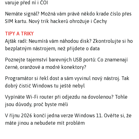
varuje před ní i ČOI
Nemáte signál? Možná vám právě někdo krade číslo přes
SIM kartu. Nový trik hackerů ohrožuje i Čechy
TIPY A TRIKY
Ajťák radí: Neumírá vám náhodou disk? Zkontrolujte si ho
bezplatným nástrojem, než přijdete o data
Poznejte tajemství barevných USB portů: Co znamenají
černé, oranžové a modré konektory?
Programátor si řekl dost a sám vyvinul nový nástroj. Tak
dobrý čistič Windows tu ještě nebyl
Vypínáte Wi-Fi router při odjezdu na dovolenou? Tohle
jsou důvody, proč byste měli
V říjnu 2026 končí jedna verze Windows 11. Ověřte si, že
máte jinou a nebudete mít problém