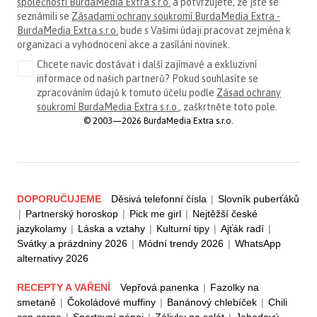
společnosti BurdaMedia Extra s.r.o.
a potvrzujete, že jste se
seznámili se
Zásadami ochrany soukromí BurdaMedia Extra -
BurdaMedia Extra s.r.o.
bude s Vašimi údaji pracovat zejména k
organizaci a vyhodnocení akce a zasílání novinek.
Chcete navíc dostávat i další zajímavé a exkluzivní
informace od našich partnerů? Pokud souhlasíte se
zpracováním údajů k tomuto účelu podle
Zásad ochrany
soukromí BurdaMedia Extra s.r.o.
, zaškrtněte toto pole.
© 2003—2026 BurdaMedia Extra s.r.o.
DOPORUČUJEME
Děsivá telefonní čísla
|
Slovník puberťáků
|
Partnerský horoskop
|
Pick me girl
|
Nejtěžší české
jazykolamy
|
Láska a vztahy
|
Kulturní tipy
|
Ajťák radí
|
Svátky a prázdniny 2026
|
Módní trendy 2026
|
WhatsApp
alternativy 2026
RECEPTY A VAŘENÍ
Vepřová panenka
|
Fazolky na
smetaně
|
Čokoládové muffiny
|
Banánový chlebíček
|
Chili
con carne
|
Sportovní nápoj
|
Zálivky na salát
|
Jahodový