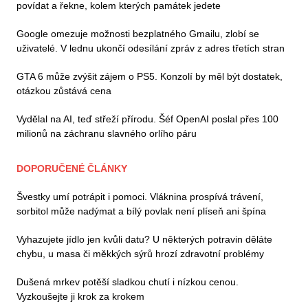
povídat a řekne, kolem kterých památek jedete
Google omezuje možnosti bezplatného Gmailu, zlobí se
uživatelé. V lednu ukončí odesílání zpráv z adres třetích stran
GTA 6 může zvýšit zájem o PS5. Konzolí by měl být dostatek,
otázkou zůstává cena
Vydělal na AI, teď střeží přírodu. Šéf OpenAI poslal přes 100
milionů na záchranu slavného orlího páru
DOPORUČENÉ ČLÁNKY
Švestky umí potrápit i pomoci. Vláknina prospívá trávení,
sorbitol může nadýmat a bílý povlak není plíseň ani špína
Vyhazujete jídlo jen kvůli datu? U některých potravin děláte
chybu, u masa či měkkých sýrů hrozí zdravotní problémy
Dušená mrkev potěší sladkou chutí i nízkou cenou.
Vyzkoušejte ji krok za krokem