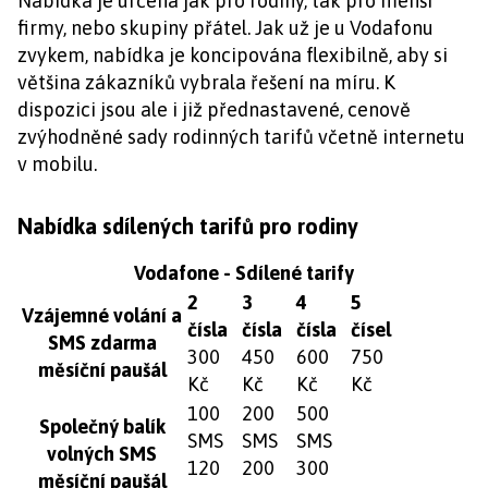
Nabídka je určena jak pro rodiny, tak pro menší
firmy, nebo skupiny přátel. Jak už je u Vodafonu
zvykem, nabídka je koncipována flexibilně, aby si
většina zákazníků vybrala řešení na míru. K
dispozici jsou ale i již přednastavené, cenově
zvýhodněné sady rodinných tarifů včetně internetu
v mobilu.
Nabídka sdílených tarifů pro rodiny
Vodafone - Sdílené tarify
2
3
4
5
Vzájemné volání a
čísla
čísla
čísla
čísel
SMS zdarma
300
450
600
750
měsíční paušál
Kč
Kč
Kč
Kč
100
200
500
Společný balík
SMS
SMS
SMS
volných SMS
120
200
300
měsíční paušál