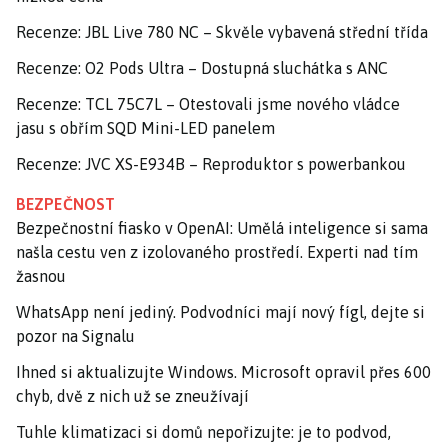
Recenze: JBL Live 780 NC – Skvěle vybavená střední třída
Recenze: O2 Pods Ultra – Dostupná sluchátka s ANC
Recenze: TCL 75C7L – Otestovali jsme nového vládce
jasu s obřím SQD Mini-LED panelem
Recenze: JVC XS-E934B – Reproduktor s powerbankou
BEZPEČNOST
Bezpečnostní fiasko v OpenAI: Umělá inteligence si sama
našla cestu ven z izolovaného prostředí. Experti nad tím
žasnou
WhatsApp není jediný. Podvodníci mají nový fígl, dejte si
pozor na Signalu
Ihned si aktualizujte Windows. Microsoft opravil přes 600
chyb, dvě z nich už se zneužívají
Tuhle klimatizaci si domů nepořizujte: je to podvod,