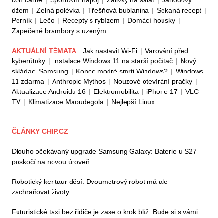
džem
|
Zelná polévka
|
Třešňová bublanina
|
Sekaná recept
|
Perník
|
Lečo
|
Recepty s rybízem
|
Domácí housky
|
Zapečené brambory s uzeným
AKTUÁLNÍ TÉMATA
Jak nastavit Wi-Fi
|
Varování před
kyberútoky
|
Instalace Windows 11 na starší počítač
|
Nový
skládací Samsung
|
Konec modré smrti Windows?
|
Windows
11 zdarma
|
Anthropic Mythos
|
Nouzové otevírání pračky
|
Aktualizace Androidu 16
|
Elektromobilita
|
iPhone 17
|
VLC
TV
|
Klimatizace Maoudegola
|
Nejlepší Linux
ČLÁNKY CHIP.CZ
Dlouho očekávaný upgrade Samsung Galaxy: Baterie u S27
poskočí na novou úroveň
Robotický kentaur děsí. Dvoumetrový robot má ale
zachraňovat životy
Futuristické taxi bez řidiče je zase o krok blíž. Bude si s vámi