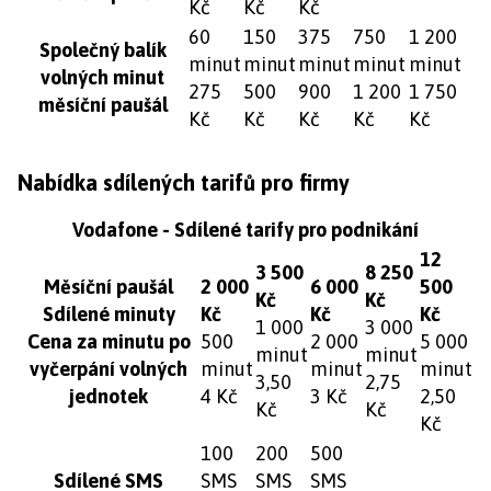
Kč
Kč
Kč
60
150
375
750
1 200
Společný balík
minut
minut
minut
minut
minut
volných minut
275
500
900
1 200
1 750
měsíční paušál
Kč
Kč
Kč
Kč
Kč
Nabídka sdílených tarifů pro firmy
Vodafone - Sdílené tarify pro podnikání
12
3 500
8 250
Měsíční paušál
2 000
6 000
500
Kč
Kč
Sdílené minuty
Kč
Kč
Kč
1 000
3 000
Cena za minutu po
500
2 000
5 000
minut
minut
vyčerpání volných
minut
minut
minut
3,50
2,75
jednotek
4 Kč
3 Kč
2,50
Kč
Kč
Kč
100
200
500
Sdílené SMS
SMS
SMS
SMS