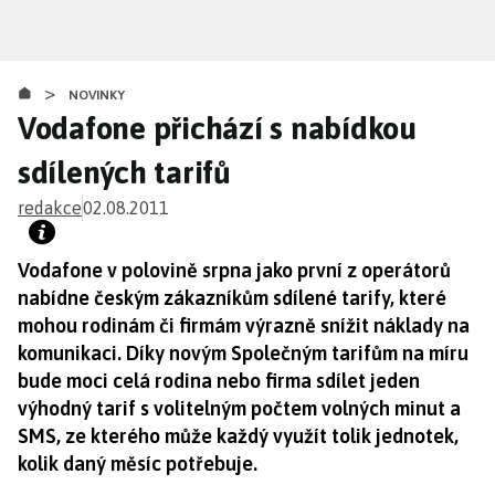
Přejít
k
hlavnímu
>
obsahu
NOVINKY
Vodafone přichází s nabídkou
sdílených tarifů
redakce
02.08.2011
Vodafone v polovině srpna jako první z operátorů
nabídne českým zákazníkům sdílené tarify, které
mohou rodinám či firmám výrazně snížit náklady na
komunikaci. Díky novým Společným tarifům na míru
bude moci celá rodina nebo firma sdílet jeden
výhodný tarif s volitelným počtem volných minut a
SMS, ze kterého může každý využít tolik jednotek,
kolik daný měsíc potřebuje.