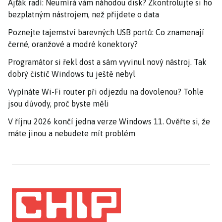
Ajťák radí: Neumírá vám náhodou disk? Zkontrolujte si ho
bezplatným nástrojem, než přijdete o data
Poznejte tajemství barevných USB portů: Co znamenají
černé, oranžové a modré konektory?
Programátor si řekl dost a sám vyvinul nový nástroj. Tak
dobrý čistič Windows tu ještě nebyl
Vypínáte Wi-Fi router při odjezdu na dovolenou? Tohle
jsou důvody, proč byste měli
V říjnu 2026 končí jedna verze Windows 11. Ověřte si, že
máte jinou a nebudete mít problém