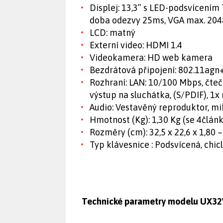
Displej: 13,3” s LED-podsvícením 
doba odezvy 25ms, VGA max. 204
LCD: matný
Externí video: HDMI 1.4
Videokamera: HD web kamera
Bezdrátová připojení: 802.11agn
Rozhraní: LAN: 10/100 Mbps, čtečk
výstup na sluchátka, (S/PDIF), 1
Audio: Vestavěný reproduktor, m
Hmotnost (Kg): 1,30 Kg (se 4článk
Rozměry (cm): 32,5 x 22,6 x 1,80 
Typ klávesnice : Podsvícená, chic
Technické parametry modelu UX3