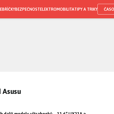
EBŘÍČKY
BEZPEČNOST
ELEKTROMOBILITA
TIPY A TRIKY
ČASO
d Asusu
h další modely ultrabooků – 11,6“ UX21A a