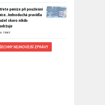
třete peníze při používání lednice. Jednoduchá pravidla bohuž
třete peníze při používání
nice. Jednoduchá pravidla
užel skoro nikdo
održuje
 A TRIKY
ŠECHNY NEJNOVĚJŠÍ ZPRÁVY