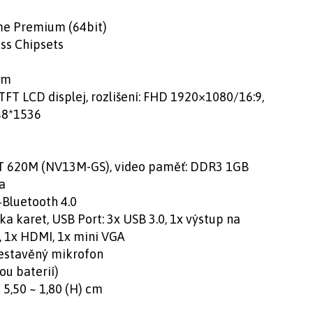
me Premium (64bit)
ss Chipsets
pm
TFT LCD displej, rozlišení: FHD 1920×1080/16:9,
48*1536
GT 620M (NV13M-GS), video paměť: DDR3 1GB
a
+Bluetooth 4.0
a karet, USB Port: 3x USB 3.0, 1x výstup na
, 1x HDMI, 1x mini VGA
Vestavěný mikrofon
ou baterií)
 5,50 ~ 1,80 (H) cm