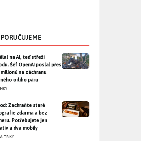
PORUČUJEME
lal na AI, teď střeží přírodu. Šéf OpenAI poslal přes 100 mili
lal na AI, teď střeží
rodu. Šéf OpenAI poslal přes
 milionů na záchranu
vného orlího páru
INKY
od: Zachraňte staré fotografie zdarma a bez skeneru. Potřebuje
od: Zachraňte staré
ografie zdarma a bez
neru. Potřebujete jen
ativ a dva mobily
 A TRIKY