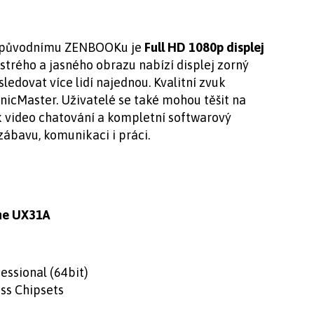
ti původnímu ZENBOOKu je
Full HD 1080p displej
ostrého a jasného obrazu nabízí displej zorný
ledovat více lidí najednou. Kvalitní zvuk
onicMaster. Uživatelé se také mohou těšit na
k video chatování a kompletní softwarový
zábavu, komunikaci i práci.
me UX31A
essional (64bit)
ss Chipsets