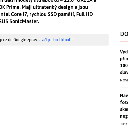
 Prime. Mají ultratenký design a jsou
ntel Core i7, rychlou SSD pamětí, Full HD
ASUS SonicMaster.
DO
hip.cz do Google zpráv,
stačí jedno kliknutí!
Vydě
Vydě
pří
100
sla
NOV
Náv
Náv
fot
ske
neg
TIPY