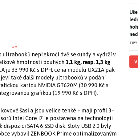
Uše
Uše
led
boh
ned
TIPY
«
»
o ultrabooků nepřekročí dvě sekundy a vydrží v
V
 celkové hmotnosti pouhých
1,1 kg, resp. 1,3 kg
A je 33 990 Kč s DPH, cena modelu UX21A pak
bjeví také další modely ultrabooků v podání
afickou kartou NVIDIA GT620M (30 990 Kč s
tegrovanou grafikou (19 990 Kč s DPH).
vové šasi a jsou velice tenké – mají profil 3–
sorů Intel Core i7 je postavena na technologii
 k dispozici SATA 6 SSD disk. Sloty USB 2.0 byly
robce vybavil ZENBOOK Prime optimalizovaným