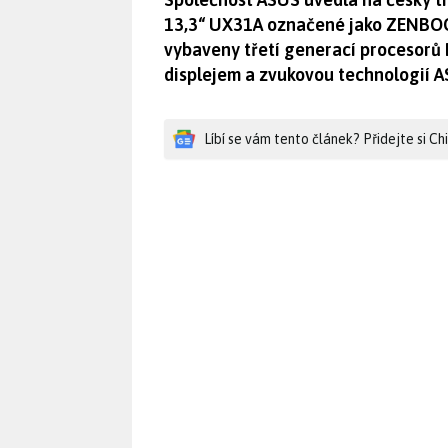
13,3“ UX31A označené jako ZENBOOK
vybaveny třetí generací procesorů I
displejem a zvukovou technologií 
Líbí se vám tento článek? Přidejte si C