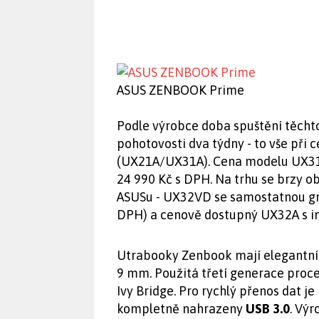
ASUS ZENBOOK Prime
Podle výrobce doba spuštění těcht
pohotovosti dva týdny - to vše při
(UX21A/UX31A). Cena modelu UX31
24 990 Kč s DPH. Na trhu se brzy o
ASUSu - UX32VD se samostatnou gr
DPH) a cenově dostupný UX32A s in
Utrabooky Zenbook mají elegantní ko
9 mm. Použitá třetí generace proce
Ivy Bridge. Pro rychlý přenos dat je
kompletně nahrazeny
USB 3.0
. Vý