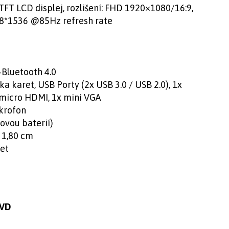
TFT LCD displej, rozlišení: FHD 1920×1080/16:9,
8*1536 @85Hz refresh rate
+Bluetooth 4.0
a karet, USB Porty (2x USB 3.0 / USB 2.0), 1x
x micro HDMI, 1x mini VGA
ikrofon
ovou baterií)
~ 1,80 cm
let
2VD