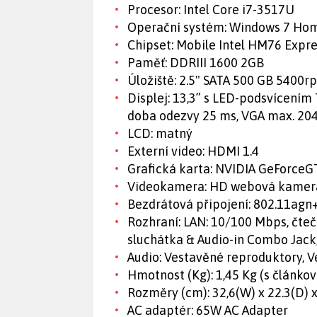
Procesor: Intel Core i7-3517U
Operační systém: Windows 7 Ho
Chipset: Mobile Intel HM76 Expre
Paměť: DDRIII 1600 2GB
Úložiště: 2.5" SATA 500 GB 5400r
Displej: 13,3” s LED-podsvícením 
doba odezvy 25 ms, VGA max. 20
LCD: matný
Externí video: HDMI 1.4
Grafická karta: NVIDIA GeForce
Videokamera: HD webová kamer
Bezdrátová připojení: 802.11agn
Rozhraní: LAN: 10/100 Mbps, čtečk
sluchátka & Audio-in Combo Jack
Audio: Vestavěné reproduktory, 
Hmotnost (Kg): 1,45 Kg (s článkov
Rozměry (cm): 32,6(W) x 22.3(D) x
AC adaptér: 65W AC Adapter