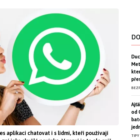
DO
Duck
Duc
Mety
kte
pře
BEZ
Ajť
Ajťá
od 
bat
jed
aplikaci chatovat i s lidmi, kteří používají
TIPY