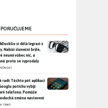
PORUČUJEME
DuckGo si dělá legraci z Mety. Nabízí sluneční brýle, které n
kDuckGo si dělá legraci z
. Nabízí sluneční brýle,
ré neumí vůbec nic, a
sně proto se vyprodaly
PEČNOST
ák radí: Těchto pět aplikací od Googlu potichu vybíjí baterii
k radí: Těchto pět aplikací
Googlu potichu vybíjí
erii telefonu. Pomůže
noduchá změna nastavení
 A TRIKY