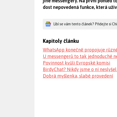
jiné messengery. Na první pohled to 
dost nepovedená funkce, která uživa
Líbí se vám tento článek? Přidejte si C
Kapitoly článku
WhatsApp konečně propojuje různé 
U messengerů to tak jednoduché n
Povinnost kvůli Evropské komisi
BirdyChat? Nikdy jsme o ní neslyšel
Dobrá myšlenka, slabé provedení