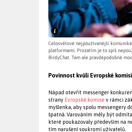
Celosvětově nejpoužívanější komunikát
platformami. Prozatím je to spíš nepou
BirdyChat. Tam ale pravděpodobně mo
Povinnost kvůli Evropské komisi
Nápad otevřít messenger konkurenc
strany
Evropské komise
v rámci zák
myšlenka, aby spolu messengery do
špatná. Varováním měly být odmíta
které poukazovaly především na n
tím narušení soukromí uživatelů.