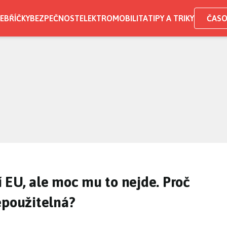
EBŘÍČKY
BEZPEČNOST
ELEKTROMOBILITA
TIPY A TRIKY
ČASO
 EU, ale moc mu to nejde. Proč
epoužitelná?