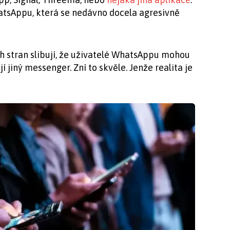
atsAppu, která se nedávno docela agresivně
h stran slibují, že uživatelé WhatsAppu mohou
í jiný messenger. Zní to skvěle. Jenže realita je