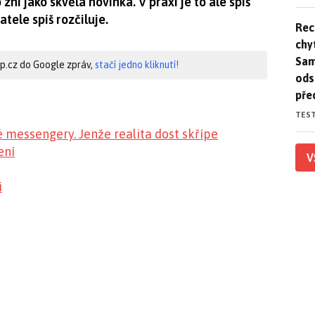
zní jako skvělá novinka. V praxi je to ale spíš
tele spíš rozčiluje.
Rec
Rec
chy
Sam
hip.cz do Google zpráv,
stačí jedno kliknutí!
ods
pře
TES
messengery. Jenže realita dost skřípe
ení
V
i