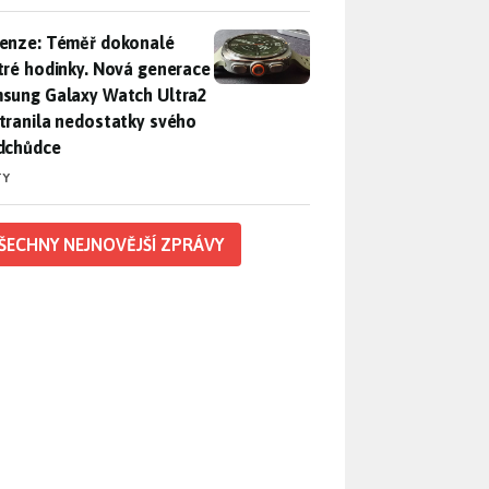
enze: Téměř dokonalé chytré hodinky. Nová generace Samsung
enze: Téměř dokonalé
tré hodinky. Nová generace
sung Galaxy Watch Ultra2
tranila nedostatky svého
dchůdce
TY
ŠECHNY NEJNOVĚJŠÍ ZPRÁVY