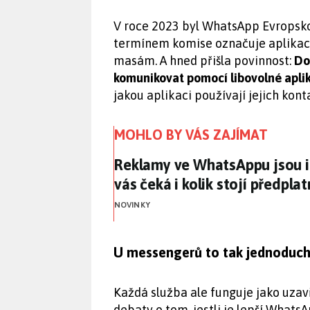
V roce 2023 byl WhatsApp Evropsko
termínem komise označuje aplikace
masám. A hned přišla povinnost:
Do
komunikovat pomocí libovolné aplika
jakou aplikaci používají jejich kont
MOHLO BY VÁS ZAJÍMAT
Reklamy ve WhatsAppu jsou i v
Reklamy ve WhatsAppu jsou i 
vás čeká i kolik stojí předpla
NOVINKY
U messengerů to tak jednoduch
Každá služba ale funguje jako uza
debaty o tom, jestli je lepší Whats