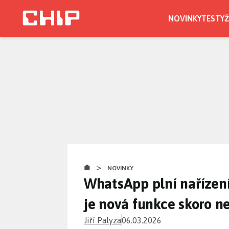
Přejít
k
NOVINKY
TESTY
Ž
hlavnímu
obsahu
>
NOVINKY
WhatsApp plní nařízení
je nová funkce skoro n
Jiří Palyza
06.03.2026