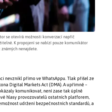
or se otevírá možnosti konverzací napříč
žitelné. K propojení se nabízí pouze komunikátor
c známých nenajdete.
i nevznikl přímo ve WhatsAppu. Tlak přišel ze
ona Digital Markets Act (DMA). A upřímně –
kázaly komunikovat, není zase tak úplně
vé hlasy provozovatelů ostatních platforem,
emožnost udržení bezpečnostních standardů, a