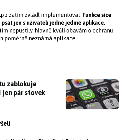
sApp zatím zvládl implementovat.
Funkce sice
psát jen s uživateli jedné jediné aplikace.
tím nepustily, hlavně kvůli obavám o ochranu
jen poměrně neznámá aplikace.
u zablokuje WhatsApp i celý telefon. Stojí jen
tu zablokuje
í jen pár stovek
šeli