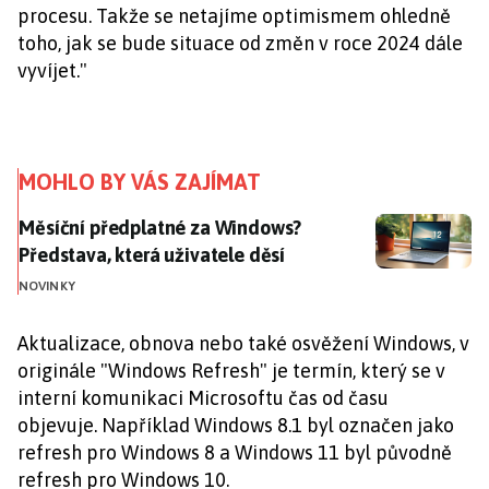
procesu. Takže se netajíme optimismem ohledně
toho, jak se bude situace od změn v roce 2024 dále
vyvíjet."
MOHLO BY VÁS ZAJÍMAT
Měsíční předplatné za Windows? Představa, která uži
Měsíční předplatné za Windows?
Představa, která uživatele děsí
NOVINKY
Aktualizace, obnova nebo také osvěžení Windows, v
originále "Windows Refresh" je termín, který se v
interní komunikaci Microsoftu čas od času
objevuje. Například Windows 8.1 byl označen jako
refresh pro Windows 8 a Windows 11 byl původně
refresh pro Windows 10.