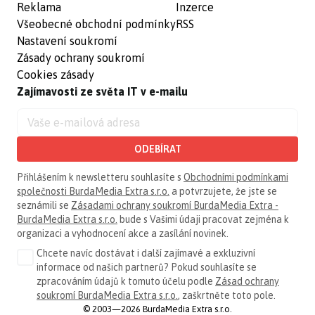
Reklama
Inzerce
Všeobecné obchodní podmínky
RSS
Nastavení soukromí
Zásady ochrany soukromí
Cookies zásady
Zajímavosti ze světa IT v e-mailu
ODEBÍRAT
Přihlášením k newsletteru souhlasíte s
Obchodními podmínkami
společnosti BurdaMedia Extra s.r.o.
a potvrzujete, že jste se
seznámili se
Zásadami ochrany soukromí BurdaMedia Extra -
BurdaMedia Extra s.r.o.
bude s Vašimi údaji pracovat zejména k
organizaci a vyhodnocení akce a zasílání novinek.
Chcete navíc dostávat i další zajímavé a exkluzivní
informace od našich partnerů? Pokud souhlasíte se
zpracováním údajů k tomuto účelu podle
Zásad ochrany
soukromí BurdaMedia Extra s.r.o.
, zaškrtněte toto pole.
© 2003—2026 BurdaMedia Extra s.r.o.