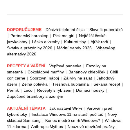
DOPORUČUJEME
Děsivá telefonní čísla
|
Slovník puberťáků
|
Partnerský horoskop
|
Pick me girl
|
Nejtěžší české
jazykolamy
|
Láska a vztahy
|
Kulturní tipy
|
Ajťák radí
|
Svátky a prázdniny 2026
|
Módní trendy 2026
|
WhatsApp
alternativy 2026
RECEPTY A VAŘENÍ
Vepřová panenka
|
Fazolky na
smetaně
|
Čokoládové muffiny
|
Banánový chlebíček
|
Chili
con carne
|
Sportovní nápoj
|
Zálivky na salát
|
Jahodový
džem
|
Zelná polévka
|
Třešňová bublanina
|
Sekaná recept
|
Perník
|
Lečo
|
Recepty s rybízem
|
Domácí housky
|
Zapečené brambory s uzeným
AKTUÁLNÍ TÉMATA
Jak nastavit Wi-Fi
|
Varování před
kyberútoky
|
Instalace Windows 11 na starší počítač
|
Nový
skládací Samsung
|
Konec modré smrti Windows?
|
Windows
11 zdarma
|
Anthropic Mythos
|
Nouzové otevírání pračky
|