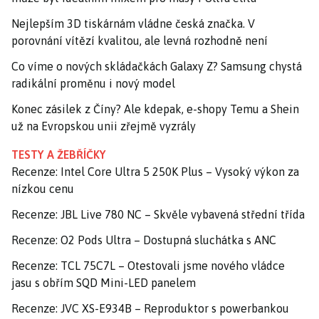
Nejlepším 3D tiskárnám vládne česká značka. V
porovnání vítězí kvalitou, ale levná rozhodně není
Co víme o nových skládačkách Galaxy Z? Samsung chystá
radikální proměnu i nový model
Konec zásilek z Číny? Ale kdepak, e-shopy Temu a Shein
už na Evropskou unii zřejmě vyzrály
TESTY A ŽEBŘÍČKY
Recenze: Intel Core Ultra 5 250K Plus – Vysoký výkon za
nízkou cenu
Recenze: JBL Live 780 NC – Skvěle vybavená střední třída
Recenze: O2 Pods Ultra – Dostupná sluchátka s ANC
Recenze: TCL 75C7L – Otestovali jsme nového vládce
jasu s obřím SQD Mini-LED panelem
Recenze: JVC XS-E934B – Reproduktor s powerbankou