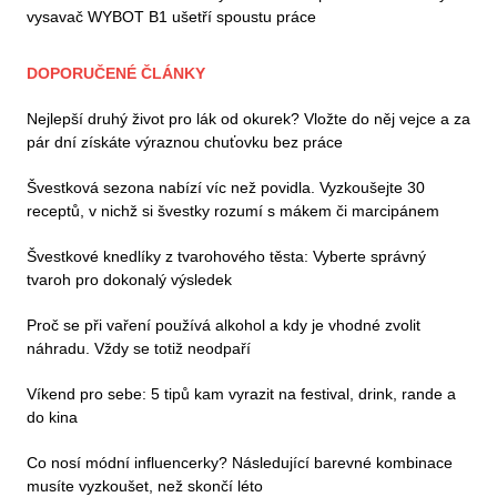
vysavač WYBOT B1 ušetří spoustu práce
DOPORUČENÉ ČLÁNKY
Nejlepší druhý život pro lák od okurek? Vložte do něj vejce a za
pár dní získáte výraznou chuťovku bez práce
Švestková sezona nabízí víc než povidla. Vyzkoušejte 30
receptů, v nichž si švestky rozumí s mákem či marcipánem
Švestkové knedlíky z tvarohového těsta: Vyberte správný
tvaroh pro dokonalý výsledek
Proč se při vaření používá alkohol a kdy je vhodné zvolit
náhradu. Vždy se totiž neodpaří
Víkend pro sebe: 5 tipů kam vyrazit na festival, drink, rande a
do kina
Co nosí módní influencerky? Následující barevné kombinace
musíte vyzkoušet, než skončí léto