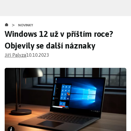
Přejít
k
hlavnímu
>
obsahu
NOVINKY
Windows 12 už v příštím roce?
Objevily se další náznaky
Jiří Palyza
10.10.2023