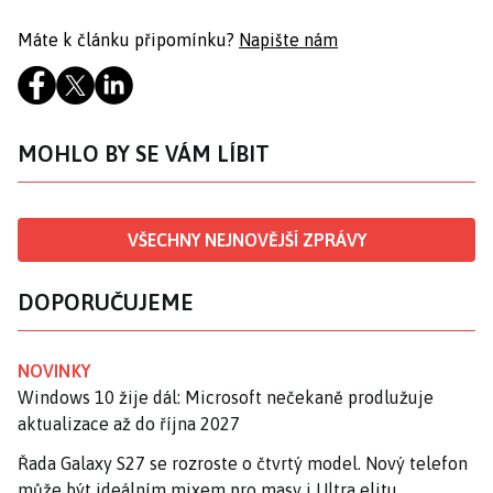
Máte k článku připomínku?
Napište nám
MOHLO BY SE VÁM LÍBIT
VŠECHNY NEJNOVĚJŠÍ ZPRÁVY
DOPORUČUJEME
NOVINKY
Windows 10 žije dál: Microsoft nečekaně prodlužuje
aktualizace až do října 2027
Řada Galaxy S27 se rozroste o čtvrtý model. Nový telefon
může být ideálním mixem pro masy i Ultra elitu