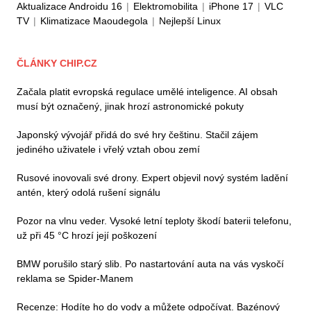
Aktualizace Androidu 16
|
Elektromobilita
|
iPhone 17
|
VLC
TV
|
Klimatizace Maoudegola
|
Nejlepší Linux
ČLÁNKY CHIP.CZ
Začala platit evropská regulace umělé inteligence. AI obsah
musí být označený, jinak hrozí astronomické pokuty
Japonský vývojář přidá do své hry češtinu. Stačil zájem
jediného uživatele i vřelý vztah obou zemí
Rusové inovovali své drony. Expert objevil nový systém ladění
antén, který odolá rušení signálu
Pozor na vlnu veder. Vysoké letní teploty škodí baterii telefonu,
už při 45 °C hrozí její poškození
BMW porušilo starý slib. Po nastartování auta na vás vyskočí
reklama se Spider-Manem
Recenze: Hodíte ho do vody a můžete odpočívat. Bazénový