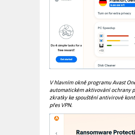
V hlavním okně programu Avast One
automatickém aktivování ochrany p
zkratky ke spouštění antivirové ko
přes VPN.