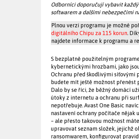
Odborníci doporučují vybavit každ
softwarem a dalšími nebezpečími na 
Plnou verzi programu je možné poř
digitálního Chipu za 115 korun
. Dí
najdete informace k programu a reg
S bezplatně použitelným programe
kybernetickými hrozbami, jako jso
Ochranu před škodlivými síťovými p
budete mít ještě možnost přenést 
Dalo by se říci, že běžný domácí u
útoky z internetu a ochranu při surf
nepotřebuje. Avast One Basic navíc
nastavení ochrany počítače nějak 
– ale přesto takovou možnost máte
upravovat seznam složek, jejichž o
ransomwarem, konfigurovat pravidl