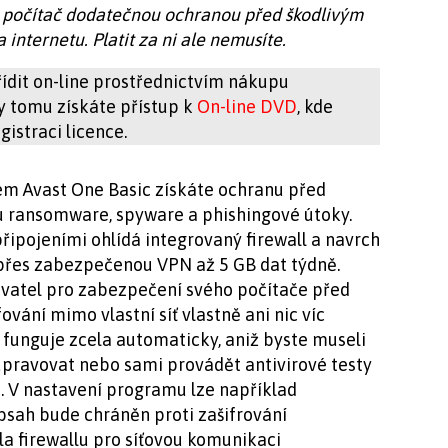
ý počítač dodatečnou ochranou před škodlivým
internetu. Platit za ni ale nemusíte.
ídit on-line prostřednictvím nákupu
ky tomu získáte přístup k
On-line DVD
, kde
istraci licence.
m Avast One Basic získáte ochranu před
u ransomware, spyware a phishingové útoky.
řipojeními ohlídá integrovaný firewall a navrch
přes zabezpečenou VPN až 5 GB dat týdně.
živatel pro zabezpečení svého počítače před
ování mimo vlastní síť vlastně ani nic víc
 funguje zcela automaticky, aniž byste museli
upravovat nebo sami provádět antivirové testy
. V nastavení programu lze například
bsah bude chráněn proti zašifrování
a firewallu pro síťovou komunikaci