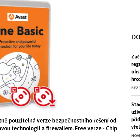
DO
Zač
Zač
reg
obs
hro
BEZ
Stač
Sta
uži
při
atně použitelná verze bezpečnostního řešení od
vře
vou technologií a firewallem. Free verze - Chip
NOV