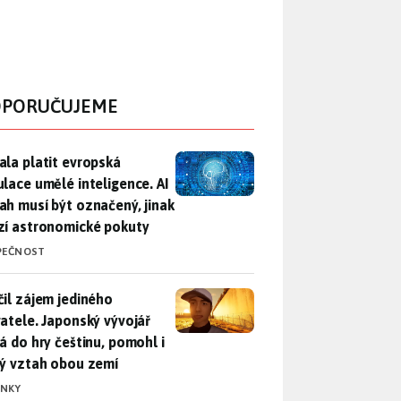
PORUČUJEME
ala platit evropská regulace umělé inteligence. AI obsah musí
ala platit evropská
ulace umělé inteligence. AI
ah musí být označený, jinak
zí astronomické pokuty
PEČNOST
il zájem jediného uživatele. Japonský vývojář přidá do hry češ
čil zájem jediného
vatele. Japonský vývojář
dá do hry češtinu, pomohl i
lý vztah obou zemí
INKY