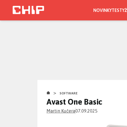
Přejít
k
NOVINKY
TESTY
Ž
hlavnímu
obsahu
>
SOFTWARE
Avast One Basic
Martin Kučera
07.09.2025