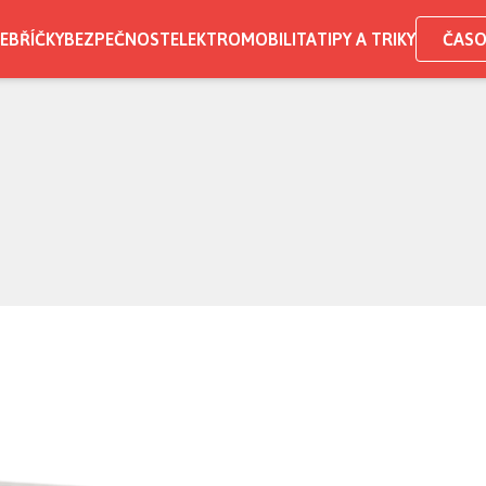
EBŘÍČKY
BEZPEČNOST
ELEKTROMOBILITA
TIPY A TRIKY
ČASO