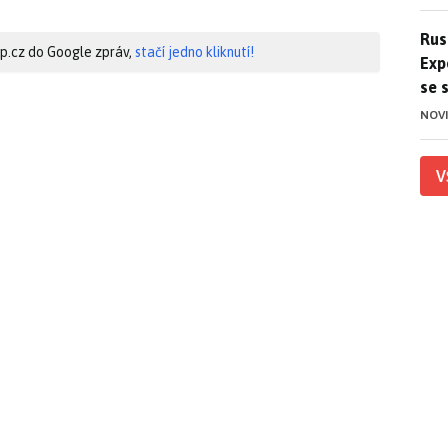
Ruso
Rus
hip.cz do Google zpráv,
stačí jedno kliknutí!
Exp
se 
NOV
V