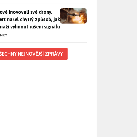
vé inovovali své drony. Expert našel chytrý způsob, jak se sna
ové inovovali své drony.
ert našel chytrý způsob, jak
snaží vyhnout rušení signálu
INKY
ŠECHNY NEJNOVĚJŠÍ ZPRÁVY