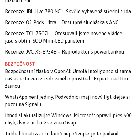
nízkou cenu
Recenze: JBL Live 780 NC – Skvěle vybavená střední třída
Recenze: O2 Pods Ultra – Dostupná sluchátka s ANC
Recenze: TCL 75C7L – Otestovali jsme nového vládce
jasu s obřím SQD Mini-LED panelem
Recenze: JVC XS-E934B – Reproduktor s powerbankou
BEZPEČNOST
Bezpečnostní fiasko v OpenAI: Umělá inteligence si sama
našla cestu ven z izolovaného prostředí. Experti nad tím
žasnou
WhatsApp není jediný. Podvodníci mají nový fígl, dejte si
pozor na Signalu
Ihned si aktualizujte Windows. Microsoft opravil přes 600
chyb, dvě z nich už se zneužívají
Tuhle klimatizaci si domů nepořizujte: je to podvod,