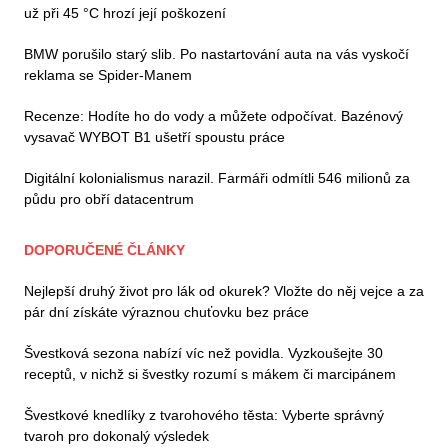
už při 45 °C hrozí její poškození
BMW porušilo starý slib. Po nastartování auta na vás vyskočí
reklama se Spider-Manem
Recenze: Hodíte ho do vody a můžete odpočívat. Bazénový
vysavač WYBOT B1 ušetří spoustu práce
Digitální kolonialismus narazil. Farmáři odmítli 546 milionů za
půdu pro obří datacentrum
DOPORUČENÉ ČLÁNKY
Nejlepší druhý život pro lák od okurek? Vložte do něj vejce a za
pár dní získáte výraznou chuťovku bez práce
Švestková sezona nabízí víc než povidla. Vyzkoušejte 30
receptů, v nichž si švestky rozumí s mákem či marcipánem
Švestkové knedlíky z tvarohového těsta: Vyberte správný
tvaroh pro dokonalý výsledek