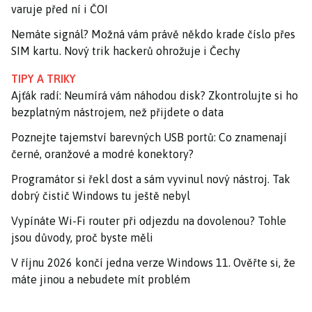
varuje před ní i ČOI
Nemáte signál? Možná vám právě někdo krade číslo přes
SIM kartu. Nový trik hackerů ohrožuje i Čechy
TIPY A TRIKY
Ajťák radí: Neumírá vám náhodou disk? Zkontrolujte si ho
bezplatným nástrojem, než přijdete o data
Poznejte tajemství barevných USB portů: Co znamenají
černé, oranžové a modré konektory?
Programátor si řekl dost a sám vyvinul nový nástroj. Tak
dobrý čistič Windows tu ještě nebyl
Vypínáte Wi-Fi router při odjezdu na dovolenou? Tohle
jsou důvody, proč byste měli
V říjnu 2026 končí jedna verze Windows 11. Ověřte si, že
máte jinou a nebudete mít problém