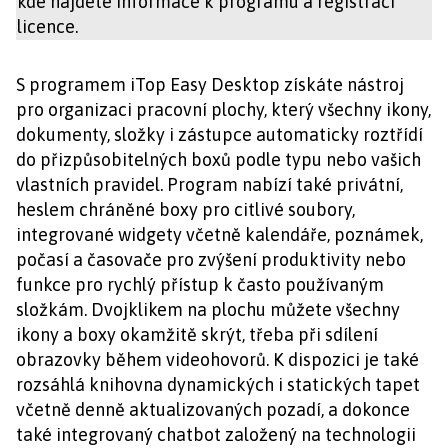
kde najdete informace k programu a registraci
licence.
S programem iTop Easy Desktop získáte nástroj
pro organizaci pracovní plochy, který všechny ikony,
dokumenty, složky i zástupce automaticky roztřídí
do přizpůsobitelných boxů podle typu nebo vašich
vlastních pravidel. Program nabízí také privátní,
heslem chráněné boxy pro citlivé soubory,
integrované widgety včetně kalendáře, poznámek,
počasí a časovače pro zvýšení produktivity nebo
funkce pro rychlý přístup k často používaným
složkám. Dvojklikem na plochu můžete všechny
ikony a boxy okamžitě skrýt, třeba při sdílení
obrazovky během videohovorů. K dispozici je také
rozsáhlá knihovna dynamických i statických tapet
včetně denně aktualizovaných pozadí, a dokonce
také integrovaný chatbot založený na technologii