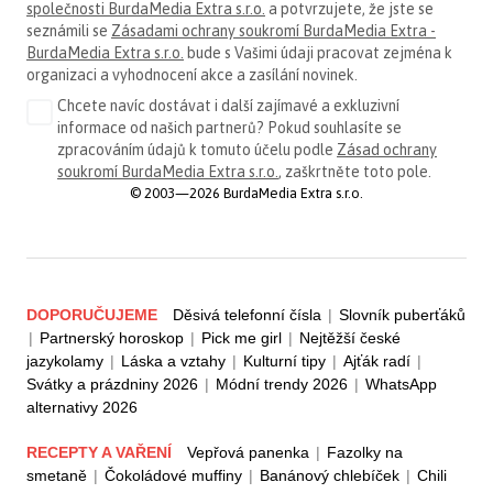
společnosti BurdaMedia Extra s.r.o.
a potvrzujete, že jste se
seznámili se
Zásadami ochrany soukromí BurdaMedia Extra -
BurdaMedia Extra s.r.o.
bude s Vašimi údaji pracovat zejména k
organizaci a vyhodnocení akce a zasílání novinek.
Chcete navíc dostávat i další zajímavé a exkluzivní
informace od našich partnerů? Pokud souhlasíte se
zpracováním údajů k tomuto účelu podle
Zásad ochrany
soukromí BurdaMedia Extra s.r.o.
, zaškrtněte toto pole.
© 2003—2026 BurdaMedia Extra s.r.o.
DOPORUČUJEME
Děsivá telefonní čísla
|
Slovník puberťáků
|
Partnerský horoskop
|
Pick me girl
|
Nejtěžší české
jazykolamy
|
Láska a vztahy
|
Kulturní tipy
|
Ajťák radí
|
Svátky a prázdniny 2026
|
Módní trendy 2026
|
WhatsApp
alternativy 2026
RECEPTY A VAŘENÍ
Vepřová panenka
|
Fazolky na
smetaně
|
Čokoládové muffiny
|
Banánový chlebíček
|
Chili