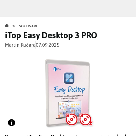
Přejít
k
hlavnímu
>
obsahu
SOFTWARE
iTop Easy Desktop 3 PRO
Martin Kučera
07.09.2025