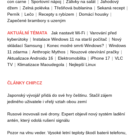
con carne
|
Sportovní nápoj
|
Zálivky na salát
|
Jahodový
džem
|
Zelná polévka
|
Třešňová bublanina
|
Sekaná recept
|
Perník
|
Lečo
|
Recepty s rybízem
|
Domácí housky
|
Zapečené brambory s uzeným
AKTUÁLNÍ TÉMATA
Jak nastavit Wi-Fi
|
Varování před
kyberútoky
|
Instalace Windows 11 na starší počítač
|
Nový
skládací Samsung
|
Konec modré smrti Windows?
|
Windows
11 zdarma
|
Anthropic Mythos
|
Nouzové otevírání pračky
|
Aktualizace Androidu 16
|
Elektromobilita
|
iPhone 17
|
VLC
TV
|
Klimatizace Maoudegola
|
Nejlepší Linux
ČLÁNKY CHIP.CZ
Japonský vývojář přidá do své hry češtinu. Stačil zájem
jediného uživatele i vřelý vztah obou zemí
Rusové inovovali své drony. Expert objevil nový systém ladění
antén, který odolá rušení signálu
Pozor na vlnu veder. Vysoké letní teploty škodí baterii telefonu,