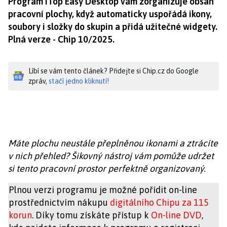
Program iTop Easy Desktop vám zorganizuje obsah
pracovní plochy, když automaticky uspořádá ikony,
soubory i složky do skupin a přidá užitečné widgety.
Plná verze - Chip 10/2025.
Líbí se vám tento článek? Přidejte si Chip.cz do Google
zpráv,
stačí jedno kliknutí!
Máte plochu neustále přeplněnou ikonami a ztrácíte
v nich přehled? Šikovný nástroj vám pomůže udržet
si tento pracovní prostor perfektně organizovaný.
Plnou verzi programu je možné pořídit on-line
prostřednictvím nákupu
digitálního Chipu za 115
korun
. Díky tomu získáte přístup k
On-line DVD
,