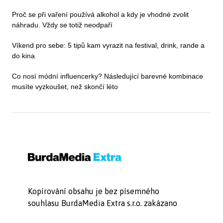
Proč se při vaření používá alkohol a kdy je vhodné zvolit
náhradu. Vždy se totiž neodpaří
Víkend pro sebe: 5 tipů kam vyrazit na festival, drink, rande a
do kina
Co nosí módní influencerky? Následující barevné kombinace
musíte vyzkoušet, než skončí léto
Kopírování obsahu je bez písemného
souhlasu BurdaMedia Extra s.r.o. zakázano