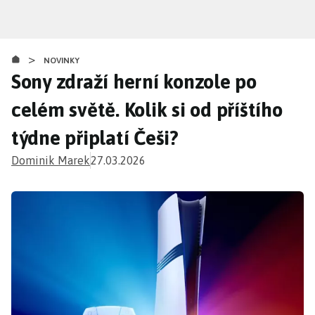
Přejít
k
hlavnímu
>
obsahu
NOVINKY
Sony zdraží herní konzole po
celém světě. Kolik si od příštího
týdne připlatí Češi?
Dominik Marek
27.03.2026