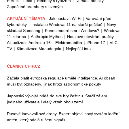
Perník
|
Lečo
|
Recepty s rybízem
|
Domácí housky
|
Zapečené brambory s uzeným
AKTUÁLNÍ TÉMATA
Jak nastavit Wi-Fi
|
Varování před
kyberútoky
|
Instalace Windows 11 na starší počítač
|
Nový
skládací Samsung
|
Konec modré smrti Windows?
|
Windows
11 zdarma
|
Anthropic Mythos
|
Nouzové otevírání pračky
|
Aktualizace Androidu 16
|
Elektromobilita
|
iPhone 17
|
VLC
TV
|
Klimatizace Maoudegola
|
Nejlepší Linux
ČLÁNKY CHIP.CZ
Začala platit evropská regulace umělé inteligence. AI obsah
musí být označený, jinak hrozí astronomické pokuty
Japonský vývojář přidá do své hry češtinu. Stačil zájem
jediného uživatele i vřelý vztah obou zemí
Rusové inovovali své drony. Expert objevil nový systém ladění
antén, který odolá rušení signálu