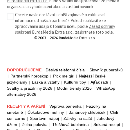
BurdaMedia Extra s.r.o.
bude s Vašimi údaji pracovat zejména k
organizaci a vyhodnocení akce a zasílání novinek.
Chcete navíc dostávat i další zajímavé a exkluzivní
informace od našich partnerů? Pokud souhlasíte se
zpracováním údajů k tomuto účelu podle
Zásad ochrany
soukromí BurdaMedia Extra s.r.o.
, zaškrtněte toto pole.
© 2003—2026 BurdaMedia Extra s.r.o.
DOPORUČUJEME
Děsivá telefonní čísla
|
Slovník puberťáků
|
Partnerský horoskop
|
Pick me girl
|
Nejtěžší české
jazykolamy
|
Láska a vztahy
|
Kulturní tipy
|
Ajťák radí
|
Svátky a prázdniny 2026
|
Módní trendy 2026
|
WhatsApp
alternativy 2026
RECEPTY A VAŘENÍ
Vepřová panenka
|
Fazolky na
smetaně
|
Čokoládové muffiny
|
Banánový chlebíček
|
Chili
con carne
|
Sportovní nápoj
|
Zálivky na salát
|
Jahodový
džem
|
Zelná polévka
|
Třešňová bublanina
|
Sekaná recept
|