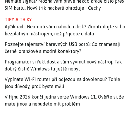
Nemáte signál? Možná vám právě někdo krade číslo přes
SIM kartu. Nový trik hackerů ohrožuje i Čechy
TIPY A TRIKY
Ajťák radí: Neumírá vám náhodou disk? Zkontrolujte si ho
bezplatným nástrojem, než přijdete o data
Poznejte tajemství barevných USB portů: Co znamenají
černé, oranžové a modré konektory?
Programátor si řekl dost a sám vyvinul nový nástroj. Tak
dobrý čistič Windows tu ještě nebyl
Vypínáte Wi-Fi router při odjezdu na dovolenou? Tohle
jsou důvody, proč byste měli
V říjnu 2026 končí jedna verze Windows 11. Ověřte si, že
máte jinou a nebudete mít problém