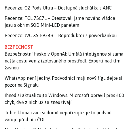
Recenze: O2 Pods Ultra – Dostupná sluchátka s ANC
Recenze: TCL 75C7L – Otestovali jsme nového vládce
jasu s obřím SQD Mini-LED panelem
Recenze: JVC XS-E934B – Reproduktor s powerbankou
BEZPEČNOST
Bezpečnostní fiasko v OpenAI: Umělá inteligence si sama
našla cestu ven z izolovaného prostředí. Experti nad tím
žasnou
WhatsApp není jediný. Podvodníci mají nový fígl, dejte si
pozor na Signalu
Ihned si aktualizujte Windows. Microsoft opravil přes 600
chyb, dvě z nich už se zneužívají
Tuhle klimatizaci si domů nepořizujte: je to podvod,
varuje před ní i ČOI