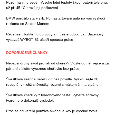
Pozor na vlnu veder. Vysoké letní teploty škodí baterii telefonu,
už při 45 °C hrozí její poškození
BMW porušilo starý slib. Po nastartování auta na vás vyskočí
reklama se Spider-Manem
Recenze: Hodíte ho do vody a můžete odpočívat. Bazénový
vysavač WYBOT B1 ušetří spoustu práce
DOPORUČENÉ ČLÁNKY
Nejlepší druhý život pro lák od okurek? Vložte do něj vejce a za
pár dní získáte výraznou chuťovku bez práce
Švestková sezona nabízí víc než povidla. Vyzkoušejte 30
receptů, v nichž si švestky rozumí s mákem či marcipánem
Švestkové knedlíky z tvarohového těsta: Vyberte správný
tvaroh pro dokonalý výsledek
Proč se při vaření používá alkohol a kdy je vhodné zvolit