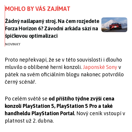
MOHLO BY VÁS ZAJÍMAT
Žádný našlapaný stroj. Na čem rozjedete Forza Horizo
Žádný našlapaný stroj. Na čem rozjedete
Forza Horizon 6? Závodní arkáda sází na
špičkovou optimalizaci
NOVINKY
Proto nepřekvapí, že se v této souvislosti i dlouho
mluvilo o oblíbené herní konzoli.
Japonské Sony
v
pátek na svém oficiálním blogu nakonec potvrdilo
černý scénář.
Po celém světě se
od příštího týdne zvýší cena
konzolí PlayStation 5, PlayStation 5 Pro a také
handheldu PlayStation Portal
. Nový ceník vstoupí v
platnost už 2. dubna.