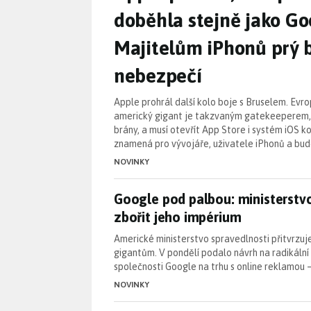
doběhla stejně jako Go
Majitelům iPhonů prý b
nebezpečí
Apple prohrál další kolo boje s Bruselem. Evro
americký gigant je takzvaným gatekeeperem, 
brány, a musí otevřít App Store i systém iOS k
znamená pro vývojáře, uživatele iPhonů a bud
NOVINKY
Google pod palbou: ministerstv
Google pod palbou: ministerstvo
zbořit jeho impérium
Americké ministerstvo spravedlnosti přitvrzuj
gigantům. V pondělí podalo návrh na radikální
společnosti Google na trhu s online reklamou 
NOVINKY