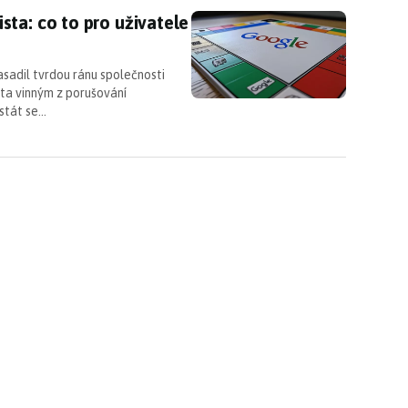
sta: co to pro uživatele znamená?
ta: co to pro uživatele
asadil tvrdou ránu společnosti
ta vinným z porušování
stát se…