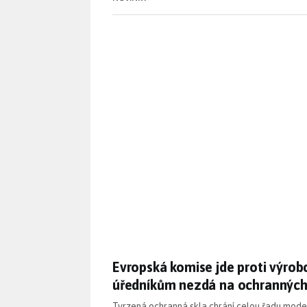
Evropská komise jde proti výro
Evropská komise jde proti výrobci
úředníkům nezdá na ochranných 
Tvrzená ochranná skla chrání celou řadu mode