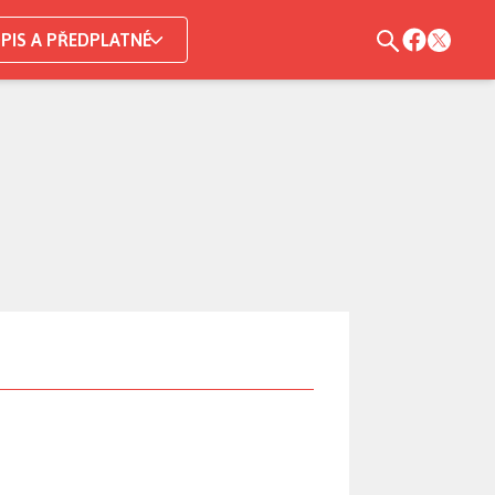
PIS A PŘEDPLATNÉ
gle. Majitelům iPhonů prý bude hroz