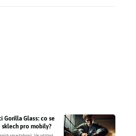
bci Gorilla Glass: co se úředníkům nezdá na ochr
 Gorilla Glass: co se
sklech pro mobily?
rních smartphonů. Ve většině