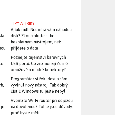
TIPY A TRIKY
:
Ajťák radí: Neumírá vám náhodou
šla
disk? Zkontrolujte si ho
bezplatným nástrojem, než
snou
přijdete o data
Poznejte tajemství barevných
te
USB portů: Co znamenají černé,
oranžové a modré konektory?
.
Programátor si řekl dost a sám
yb,
vyvinul nový nástroj. Tak dobrý
čistič Windows tu ještě nebyl
Vypínáte Wi-Fi router při odjezdu
uje
na dovolenou? Tohle jsou důvody,
proč byste měli