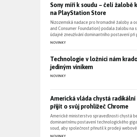
Sony míří k soudu – čelí žalob
Sony míří k soudu – čelí žalobě
na PlayStation Store
Nizozemská nadace pro hromadné žaloby a oc
and Consumer Foundation) podala žalobu na 
údajné zneužívání dominantního postavení při 
NOVINKY
Technologie v ložnici nám krad
Technologie v ložnici nám krado
jediným viníkem
NOVINKY
Americká vláda chystá radikální
Americká vláda chystá radikální
přijít o svůj prohlížeč Chrome
Americké ministerstvo spravedlnosti chystá be
dominantnímu postavení technologického gig
soud, aby společnost přinutil k prodeji webov
NOVINKY