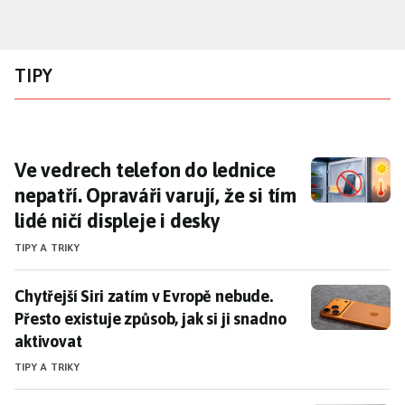
Přejít
k
hlavnímu
TIPY
obsahu
Ve vedrech telefon do lednice nepatří. Opravář
Ve vedrech telefon do lednice
nepatří. Opraváři varují, že si tím
lidé ničí displeje i desky
TIPY A TRIKY
Chytřejší Siri zatím v Evropě nebude. Přesto existuje z
Chytřejší Siri zatím v Evropě nebude.
Přesto existuje způsob, jak si ji snadno
aktivovat
TIPY A TRIKY