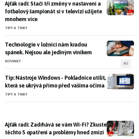
Ajťák radí: Stačí tři změny v nastavení a fotbalový ša
Ajťák radí: Stačí tři změny v nastavení a
fotbalový šampionát si v televizi užijete
mnohem více
TIPY A TRIKY
Technologie v ložnici nám kradou spánek. Nejsou ale
Technologie v ložnici nám kradou
spánek. Nejsou ale jediným viníkem
NOVINKY
AD
Tip: Nástroje Windows - Pokladnice utilit, která se u
Tip: Nástroje Windows - Pokladnice utilit,
která se ukrývá přímo před vašima očima
TIPY A TRIKY
Ajťák radí: Zadrhává se vám Wi-Fi? Zkuste těchto 5 o
Ajťák radí: Zadrhává se vám Wi-Fi? Zkuste
těchto 5 opatření a problémy hned zmizí