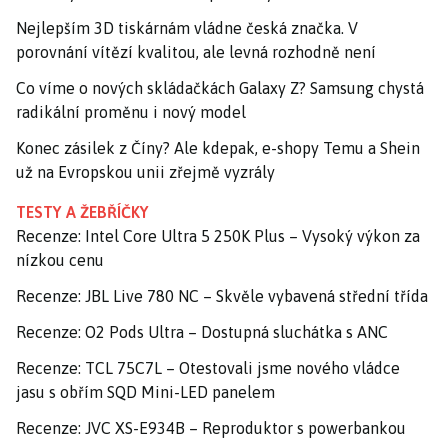
Nejlepším 3D tiskárnám vládne česká značka. V
porovnání vítězí kvalitou, ale levná rozhodně není
Co víme o nových skládačkách Galaxy Z? Samsung chystá
radikální proměnu i nový model
Konec zásilek z Číny? Ale kdepak, e-shopy Temu a Shein
už na Evropskou unii zřejmě vyzrály
TESTY A ŽEBŘÍČKY
Recenze: Intel Core Ultra 5 250K Plus – Vysoký výkon za
nízkou cenu
Recenze: JBL Live 780 NC – Skvěle vybavená střední třída
Recenze: O2 Pods Ultra – Dostupná sluchátka s ANC
Recenze: TCL 75C7L – Otestovali jsme nového vládce
jasu s obřím SQD Mini-LED panelem
Recenze: JVC XS-E934B – Reproduktor s powerbankou