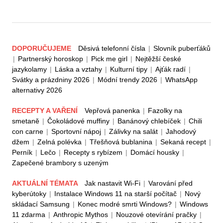
DOPORUČUJEME
Děsivá telefonní čísla
|
Slovník puberťáků
|
Partnerský horoskop
|
Pick me girl
|
Nejtěžší české
jazykolamy
|
Láska a vztahy
|
Kulturní tipy
|
Ajťák radí
|
Svátky a prázdniny 2026
|
Módní trendy 2026
|
WhatsApp
alternativy 2026
RECEPTY A VAŘENÍ
Vepřová panenka
|
Fazolky na
smetaně
|
Čokoládové muffiny
|
Banánový chlebíček
|
Chili
con carne
|
Sportovní nápoj
|
Zálivky na salát
|
Jahodový
džem
|
Zelná polévka
|
Třešňová bublanina
|
Sekaná recept
|
Perník
|
Lečo
|
Recepty s rybízem
|
Domácí housky
|
Zapečené brambory s uzeným
AKTUÁLNÍ TÉMATA
Jak nastavit Wi-Fi
|
Varování před
kyberútoky
|
Instalace Windows 11 na starší počítač
|
Nový
skládací Samsung
|
Konec modré smrti Windows?
|
Windows
11 zdarma
|
Anthropic Mythos
|
Nouzové otevírání pračky
|