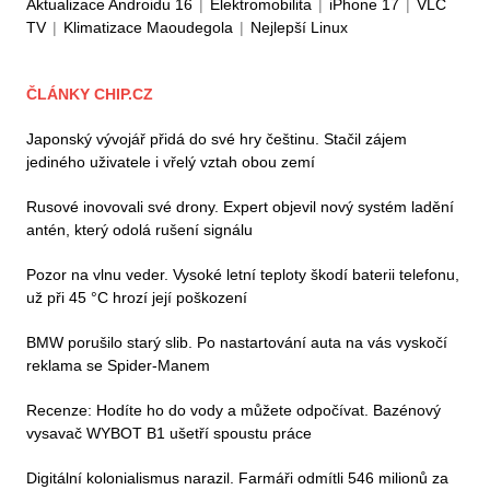
Aktualizace Androidu 16
|
Elektromobilita
|
iPhone 17
|
VLC
TV
|
Klimatizace Maoudegola
|
Nejlepší Linux
ČLÁNKY CHIP.CZ
Japonský vývojář přidá do své hry češtinu. Stačil zájem
jediného uživatele i vřelý vztah obou zemí
Rusové inovovali své drony. Expert objevil nový systém ladění
antén, který odolá rušení signálu
Pozor na vlnu veder. Vysoké letní teploty škodí baterii telefonu,
už při 45 °C hrozí její poškození
BMW porušilo starý slib. Po nastartování auta na vás vyskočí
reklama se Spider-Manem
Recenze: Hodíte ho do vody a můžete odpočívat. Bazénový
vysavač WYBOT B1 ušetří spoustu práce
Digitální kolonialismus narazil. Farmáři odmítli 546 milionů za