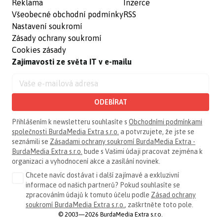
Reklama
Inzerce
Všeobecné obchodní podmínky
RSS
Nastavení soukromí
Zásady ochrany soukromí
Cookies zásady
Zajímavosti ze světa IT v e-mailu
ODEBÍRAT
Přihlášením k newsletteru souhlasíte s
Obchodními podmínkami
společnosti BurdaMedia Extra s.r.o.
a potvrzujete, že jste se
seznámili se
Zásadami ochrany soukromí BurdaMedia Extra -
BurdaMedia Extra s.r.o.
bude s Vašimi údaji pracovat zejména k
organizaci a vyhodnocení akce a zasílání novinek.
Chcete navíc dostávat i další zajímavé a exkluzivní
informace od našich partnerů? Pokud souhlasíte se
zpracováním údajů k tomuto účelu podle
Zásad ochrany
soukromí BurdaMedia Extra s.r.o.
, zaškrtněte toto pole.
© 2003—2026 BurdaMedia Extra s.r.o.