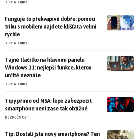
TIPY A TRIKY
Funguje to překvapivě dobře: pomocí triku s mobilem 
Funguje to překvapivě dobře: pomocí
triku s mobilem najdete klíšťata velmi
rychle
TIPY A TRIKY
Tajné tlačítko na hlavním panelu Windows 11: nejlepší
Tajné tlačítko na hlavním panelu
Windows 11: nejlepší funkce, kterou
určitě neznáte
TIPY A TRIKY
Tipy přímo od NSA: lépe zabezpečit smartphone není 
Tipy přímo od NSA: lépe zabezpečit
smartphone není zase tak obtížné
BEZPEČNOST
Tip: Dostali jste nový smartphone? Ten starý můžete
Tip: Dostali jste nový smartphone? Ten