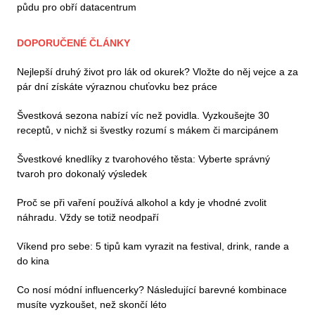
půdu pro obří datacentrum
DOPORUČENÉ ČLÁNKY
Nejlepší druhý život pro lák od okurek? Vložte do něj vejce a za
pár dní získáte výraznou chuťovku bez práce
Švestková sezona nabízí víc než povidla. Vyzkoušejte 30
receptů, v nichž si švestky rozumí s mákem či marcipánem
Švestkové knedlíky z tvarohového těsta: Vyberte správný
tvaroh pro dokonalý výsledek
Proč se při vaření používá alkohol a kdy je vhodné zvolit
náhradu. Vždy se totiž neodpaří
Víkend pro sebe: 5 tipů kam vyrazit na festival, drink, rande a
do kina
Co nosí módní influencerky? Následující barevné kombinace
musíte vyzkoušet, než skončí léto