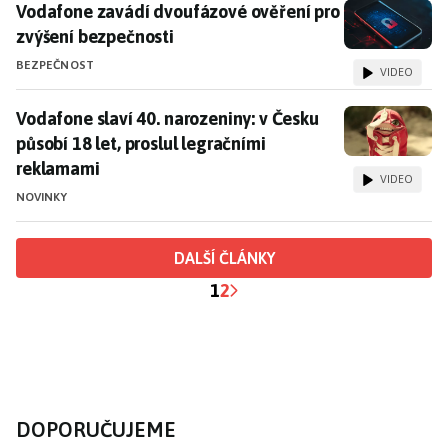
Vodafone zavádí dvoufázové ověření pro zvýšení bez
Vodafone zavádí dvoufázové ověření pro
zvýšení bezpečnosti
BEZPEČNOST
VIDEO
Vodafone slaví 40. narozeniny: v Česku působí 18 let,
Vodafone slaví 40. narozeniny: v Česku
působí 18 let, proslul legračními
reklamami
VIDEO
NOVINKY
DALŠÍ ČLÁNKY
1
2
DOPORUČUJEME