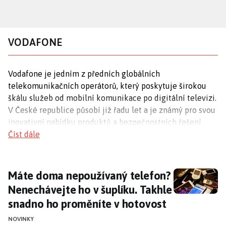
Přejít
k
hlavnímu
VODAFONE
obsahu
Vodafone je jedním z předních globálních
telekomunikačních operátorů, který poskytuje širokou
škálu služeb od mobilní komunikace po digitální televizi.
V České republice působí již řadu let a je známý pro svou
inovativní nabídku produktů a bezpečnostních řešení.
Číst dále
Bezpečnostní opatření Vodafone
Vodafone nedávno zavedl
dvoufázové ověření
pro zvýšení
Máte doma nepoužívaný telefon? Nenechávej
Máte doma nepoužívaný telefon?
bezpečnosti přihlášení do svých služeb, což pomáhá lépe
Nenechávejte ho v šuplíku. Takhle
chránit zákaznické údaje. Společnost také
snadno ho proměníte v hotovost
implementovala systémy na detekci a blokování
falešných hovorů
, čímž zvyšuje ochranu svých uživatelů
NOVINKY