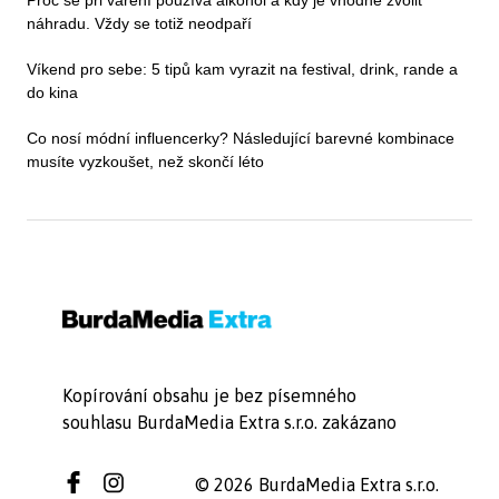
Proč se při vaření používá alkohol a kdy je vhodné zvolit
náhradu. Vždy se totiž neodpaří
Víkend pro sebe: 5 tipů kam vyrazit na festival, drink, rande a
do kina
Co nosí módní influencerky? Následující barevné kombinace
musíte vyzkoušet, než skončí léto
Kopírování obsahu je bez písemného
souhlasu BurdaMedia Extra s.r.o. zakázano
© 2026 BurdaMedia Extra s.r.o.