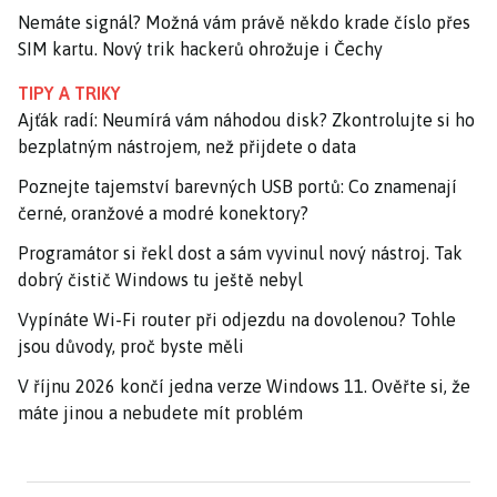
Nemáte signál? Možná vám právě někdo krade číslo přes
SIM kartu. Nový trik hackerů ohrožuje i Čechy
TIPY A TRIKY
Ajťák radí: Neumírá vám náhodou disk? Zkontrolujte si ho
bezplatným nástrojem, než přijdete o data
Poznejte tajemství barevných USB portů: Co znamenají
černé, oranžové a modré konektory?
Programátor si řekl dost a sám vyvinul nový nástroj. Tak
dobrý čistič Windows tu ještě nebyl
Vypínáte Wi-Fi router při odjezdu na dovolenou? Tohle
jsou důvody, proč byste měli
V říjnu 2026 končí jedna verze Windows 11. Ověřte si, že
máte jinou a nebudete mít problém