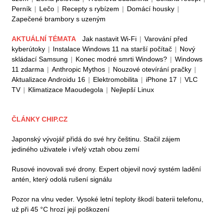
Perník
|
Lečo
|
Recepty s rybízem
|
Domácí housky
|
Zapečené brambory s uzeným
AKTUÁLNÍ TÉMATA
Jak nastavit Wi-Fi
|
Varování před
kyberútoky
|
Instalace Windows 11 na starší počítač
|
Nový
skládací Samsung
|
Konec modré smrti Windows?
|
Windows
11 zdarma
|
Anthropic Mythos
|
Nouzové otevírání pračky
|
Aktualizace Androidu 16
|
Elektromobilita
|
iPhone 17
|
VLC
TV
|
Klimatizace Maoudegola
|
Nejlepší Linux
ČLÁNKY CHIP.CZ
Japonský vývojář přidá do své hry češtinu. Stačil zájem
jediného uživatele i vřelý vztah obou zemí
Rusové inovovali své drony. Expert objevil nový systém ladění
antén, který odolá rušení signálu
Pozor na vlnu veder. Vysoké letní teploty škodí baterii telefonu,
už při 45 °C hrozí její poškození