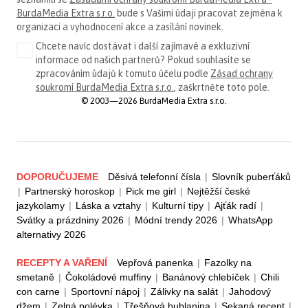
BurdaMedia Extra s.r.o.
bude s Vašimi údaji pracovat zejména k
organizaci a vyhodnocení akce a zasílání novinek.
Chcete navíc dostávat i další zajímavé a exkluzivní
informace od našich partnerů? Pokud souhlasíte se
zpracováním údajů k tomuto účelu podle
Zásad ochrany
soukromí BurdaMedia Extra s.r.o.
, zaškrtněte toto pole.
© 2003—2026 BurdaMedia Extra s.r.o.
DOPORUČUJEME
Děsivá telefonní čísla
|
Slovník puberťáků
|
Partnerský horoskop
|
Pick me girl
|
Nejtěžší české
jazykolamy
|
Láska a vztahy
|
Kulturní tipy
|
Ajťák radí
|
Svátky a prázdniny 2026
|
Módní trendy 2026
|
WhatsApp
alternativy 2026
RECEPTY A VAŘENÍ
Vepřová panenka
|
Fazolky na
smetaně
|
Čokoládové muffiny
|
Banánový chlebíček
|
Chili
con carne
|
Sportovní nápoj
|
Zálivky na salát
|
Jahodový
džem
|
Zelná polévka
|
Třešňová bublanina
|
Sekaná recept
|