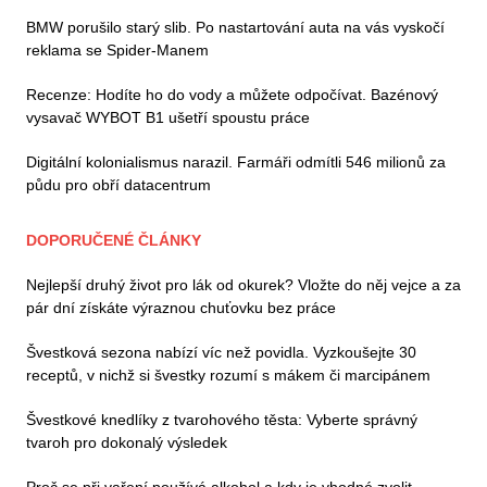
BMW porušilo starý slib. Po nastartování auta na vás vyskočí
reklama se Spider-Manem
Recenze: Hodíte ho do vody a můžete odpočívat. Bazénový
vysavač WYBOT B1 ušetří spoustu práce
Digitální kolonialismus narazil. Farmáři odmítli 546 milionů za
půdu pro obří datacentrum
DOPORUČENÉ ČLÁNKY
Nejlepší druhý život pro lák od okurek? Vložte do něj vejce a za
pár dní získáte výraznou chuťovku bez práce
Švestková sezona nabízí víc než povidla. Vyzkoušejte 30
receptů, v nichž si švestky rozumí s mákem či marcipánem
Švestkové knedlíky z tvarohového těsta: Vyberte správný
tvaroh pro dokonalý výsledek