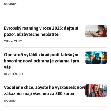
NOVINKY
Evropský roaming v roce 2025: dejte si pozor, ať zbyt
Evropský roaming v roce 2025: dejte si
pozor, ať zbytečně neplatíte
TIPY A TRIKY
Operátoři vytáhli zbraň proti falešným hovorům: nová
Operátoři vytáhli zbraň proti falešným
hovorům: nová ochrana je zdarma i pro
vás
BEZPEČNOST
Vodafone chce, abyste ho vyzkoušeli: noví zákazníci 
Vodafone chce, abyste ho vyzkoušeli: noví
zákazníci mají všechno za 300 korun
NOVINKY