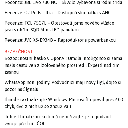
Recenze: JBL Live 780 NC – Skvěle vybavená střední třída
Recenze: O2 Pods Ultra – Dostupná sluchátka s ANC
Recenze: TCL 75C7L – Otestovali jsme nového vládce
jasu s obřím SQD Mini-LED panelem
Recenze: JVC XS-E934B – Reproduktor s powerbankou
BEZPEČNOST
Bezpečnostní fiasko v OpenAI: Umělá inteligence si sama
našla cestu ven z izolovaného prostředí. Experti nad tím
žasnou
WhatsApp není jediný. Podvodníci mají nový fígl, dejte si
pozor na Signalu
Ihned si aktualizujte Windows. Microsoft opravil přes 600
chyb, dvě z nich už se zneužívají
Tuhle klimatizaci si domů nepořizujte: je to podvod,
varuje před ní i ČOI