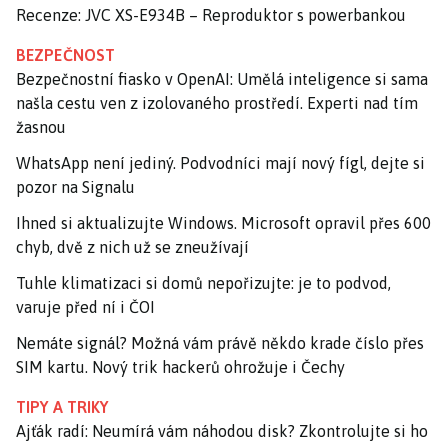
Recenze: JVC XS-E934B – Reproduktor s powerbankou
BEZPEČNOST
Bezpečnostní fiasko v OpenAI: Umělá inteligence si sama
našla cestu ven z izolovaného prostředí. Experti nad tím
žasnou
WhatsApp není jediný. Podvodníci mají nový fígl, dejte si
pozor na Signalu
Ihned si aktualizujte Windows. Microsoft opravil přes 600
chyb, dvě z nich už se zneužívají
Tuhle klimatizaci si domů nepořizujte: je to podvod,
varuje před ní i ČOI
Nemáte signál? Možná vám právě někdo krade číslo přes
SIM kartu. Nový trik hackerů ohrožuje i Čechy
TIPY A TRIKY
Ajťák radí: Neumírá vám náhodou disk? Zkontrolujte si ho