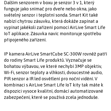
Dalším senzorem v boxu je senzor 3 v 1, který
funguje jako snímač pro dveře nebo okna, jako
světelný senzor i teplotní sonda. Smart Kit také
nabízí chytrou zásuvku, která dokáže zapínat a
vypínat jakékoli zařízení pomocí AirLive Smart Life
IoT aplikace. Zásuvka navíc monitoruje spotřebu
připojeného zařízení.
IP kamera AirLive SmartCube SC-300W rovněž patří
do rodiny Smart Life produktů. Vyznačuje se
bohatou výbavou, ve které nechybí 3MP objektiv,
Wi-Fi, senzor teploty a vlhkosti, dvoucestné audio,
PIR senzor a IR led osvětlení pro noční vidění. V
kombinaci s AirLive Smart Life IoT kity tak máte k
dispozici vysoce kvalitní, domácí automatizované
zabezpečení, které se používá zcela jednoduše.