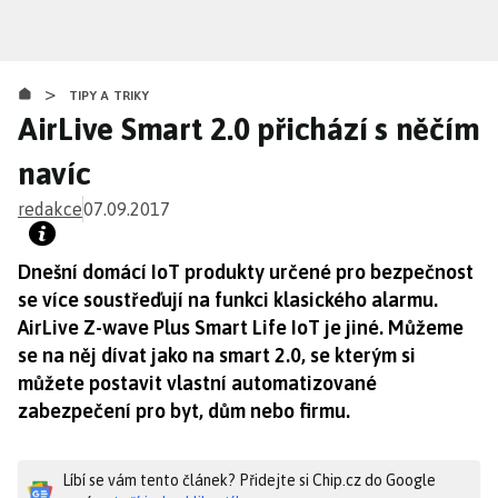
Přejít
k
hlavnímu
>
obsahu
TIPY A TRIKY
AirLive Smart 2.0 přichází s něčím
navíc
redakce
07.09.2017
Dnešní domácí IoT produkty určené pro bezpečnost
se více soustřeďují na funkci klasického alarmu.
AirLive Z-wave Plus Smart Life IoT je jiné. Můžeme
se na něj dívat jako na smart 2.0, se kterým si
můžete postavit vlastní automatizované
zabezpečení pro byt, dům nebo firmu.
Líbí se vám tento článek? Přidejte si Chip.cz do Google