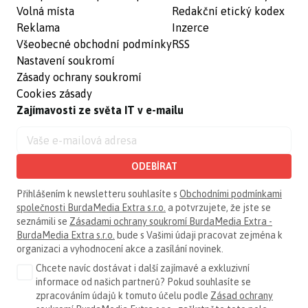
Volná místa
Redakční etický kodex
Reklama
Inzerce
Všeobecné obchodní podmínky
RSS
Nastavení soukromí
Zásady ochrany soukromí
Cookies zásady
Zajímavosti ze světa IT v e-mailu
ODEBÍRAT
Přihlášením k newsletteru souhlasíte s
Obchodními podmínkami
společnosti BurdaMedia Extra s.r.o.
a potvrzujete, že jste se
seznámili se
Zásadami ochrany soukromí BurdaMedia Extra -
BurdaMedia Extra s.r.o.
bude s Vašimi údaji pracovat zejména k
organizaci a vyhodnocení akce a zasílání novinek.
Chcete navíc dostávat i další zajímavé a exkluzivní
informace od našich partnerů? Pokud souhlasíte se
zpracováním údajů k tomuto účelu podle
Zásad ochrany