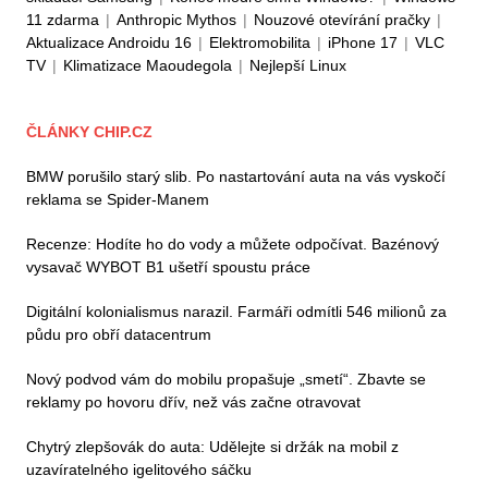
11 zdarma
|
Anthropic Mythos
|
Nouzové otevírání pračky
|
Aktualizace Androidu 16
|
Elektromobilita
|
iPhone 17
|
VLC
TV
|
Klimatizace Maoudegola
|
Nejlepší Linux
ČLÁNKY CHIP.CZ
BMW porušilo starý slib. Po nastartování auta na vás vyskočí
reklama se Spider-Manem
Recenze: Hodíte ho do vody a můžete odpočívat. Bazénový
vysavač WYBOT B1 ušetří spoustu práce
Digitální kolonialismus narazil. Farmáři odmítli 546 milionů za
půdu pro obří datacentrum
Nový podvod vám do mobilu propašuje „smetí“. Zbavte se
reklamy po hovoru dřív, než vás začne otravovat
Chytrý zlepšovák do auta: Udělejte si držák na mobil z
uzavíratelného igelitového sáčku