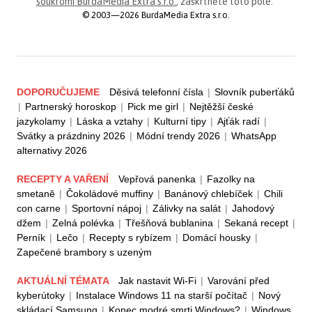
soukromí BurdaMedia Extra s.r.o.
, zaškrtněte toto pole.
© 2003—2026 BurdaMedia Extra s.r.o.
DOPORUČUJEME
Děsivá telefonní čísla
|
Slovník puberťáků
|
Partnerský horoskop
|
Pick me girl
|
Nejtěžší české
jazykolamy
|
Láska a vztahy
|
Kulturní tipy
|
Ajťák radí
|
Svátky a prázdniny 2026
|
Módní trendy 2026
|
WhatsApp
alternativy 2026
RECEPTY A VAŘENÍ
Vepřová panenka
|
Fazolky na
smetaně
|
Čokoládové muffiny
|
Banánový chlebíček
|
Chili
con carne
|
Sportovní nápoj
|
Zálivky na salát
|
Jahodový
džem
|
Zelná polévka
|
Třešňová bublanina
|
Sekaná recept
|
Perník
|
Lečo
|
Recepty s rybízem
|
Domácí housky
|
Zapečené brambory s uzeným
AKTUÁLNÍ TÉMATA
Jak nastavit Wi-Fi
|
Varování před
kyberútoky
|
Instalace Windows 11 na starší počítač
|
Nový
skládací Samsung
|
Konec modré smrti Windows?
|
Windows