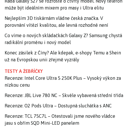
Řada Galaxy S27 se rozroste o čtvrtý model. Nový telefon
může být ideálním mixem pro masy i Ultra elitu
Nejlepším 3D tiskárnám vládne česká značka. V
porovnání vítězí kvalitou, ale levná rozhodně není
Co víme o nových skládačkách Galaxy Z? Samsung chystá
radikální proměnu i nový model
Konec zásilek z Číny? Ale kdepak, e-shopy Temu a Shein
už na Evropskou unii zřejmě vyzrály
TESTY A ŽEBŘÍČKY
Recenze: Intel Core Ultra 5 250K Plus – Vysoký výkon za
nízkou cenu
Recenze: JBL Live 780 NC – Skvěle vybavená střední třída
Recenze: O2 Pods Ultra – Dostupná sluchátka s ANC
Recenze: TCL 75C7L – Otestovali jsme nového vládce
jasu s obřím SQD Mini-LED panelem