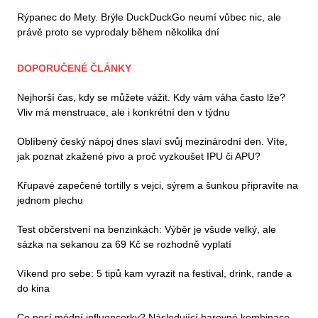
Rýpanec do Mety. Brýle DuckDuckGo neumí vůbec nic, ale
právě proto se vyprodaly během několika dní
DOPORUČENÉ ČLÁNKY
Nejhorší čas, kdy se můžete vážit. Kdy vám váha často lže?
Vliv má menstruace, ale i konkrétní den v týdnu
Oblíbený český nápoj dnes slaví svůj mezinárodní den. Víte,
jak poznat zkažené pivo a proč vyzkoušet IPU či APU?
Křupavé zapečené tortilly s vejci, sýrem a šunkou připravíte na
jednom plechu
Test občerstvení na benzinkách: Výběr je všude velký, ale
sázka na sekanou za 69 Kč se rozhodně vyplatí
Víkend pro sebe: 5 tipů kam vyrazit na festival, drink, rande a
do kina
Co nosí módní influencerky? Následující barevné kombinace