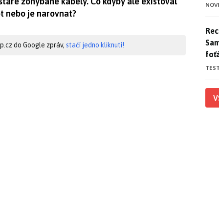
staré zohýbané kabely. Co kdyby ale existoval
NOV
ot nebo je narovnat?
Rece
Rece
Sam
hip.cz do Google zpráv,
stačí jedno kliknutí!
foť
TES
V