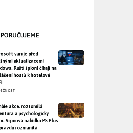
PORUČUJEME
rosoft varuje před falešnými aktualizacemi Windows. Ruští špio
rosoft varuje před
ešnými aktualizacemi
dows. Ruští špioni číhají na
hlášení hostů k hotelové
Fi
PEČNOST
bie akce, roztomilá adventura a psychologický horor. Srpnová
bie akce, roztomilá
entura a psychologický
or. Srpnová nabídka PS Plus
opravdu rozmanitá