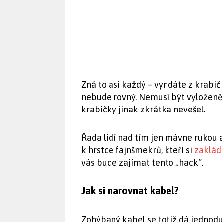
Zná to asi každý – vyndáte z krabi
nebude rovný. Nemusí být vyloženě 
krabičky jinak zkrátka nevešel.
Řada lidí nad tím jen mávne rukou 
k hrstce fajnšmekrů, kteří si
zaklád
vás bude zajímat tento „hack“.
Jak si narovnat kabel?
Zohýbaný kabel se totiž dá jednod