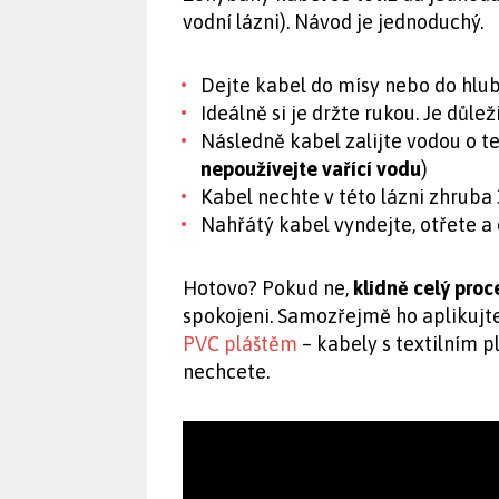
vodní lázni). Návod je jednoduchý.
Dejte kabel do mísy nebo do hlub
Ideálně si je držte rukou. Je důle
Následně kabel zalijte vodou o t
nepoužívejte vařící vodu
)
Kabel nechte v této lázni zhruba 
Nahřátý kabel vyndejte, otřete a
Hotovo? Pokud ne,
klidně celý proc
spokojeni. Samozřejmě ho aplikujt
PVC pláštěm
– kabely s textilním p
nechcete.