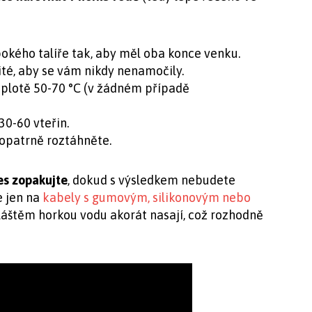
okého talíře tak, aby měl oba konce venku.
žité, aby se vám nikdy nenamočily.
eplotě 50-70 °C (v žádném případě
30-60 vteřin.
 opatrně roztáhněte.
es zopakujte
, dokud s výsledkem nebudete
e jen na
kabely s gumovým, silikonovým nebo
láštěm horkou vodu akorát nasají, což rozhodně