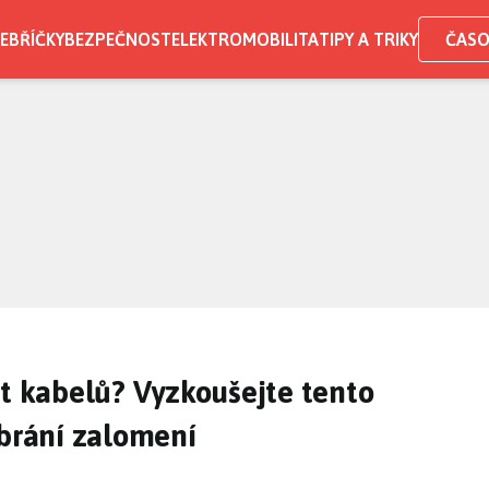
EBŘÍČKY
BEZPEČNOST
ELEKTROMOBILITA
TIPY A TRIKY
ČASO
st kabelů? Vyzkoušejte tento
abrání zalomení