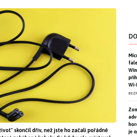
DO
Mic
Mic
fal
Win
při
Wi-
BEZ
Zom
Zom
adv
hor
"život" skončil dřív, než jste ho začali pořádně
je 