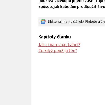
používat. Někoho jiného zase trápí 
způsob, jak kabelům prodloužit živ
Líbí se vám tento článek? Přidejte si C
Kapitoly článku
Jak si narovnat kabel?
Co když použiju fén?