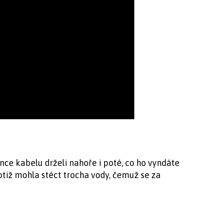
once kabelu drželi nahoře i poté, co ho vyndáte
totiž mohla stéct trocha vody, čemuž se za