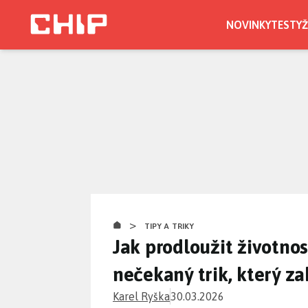
Přejít
k
NOVINKY
TESTY
Ž
hlavnímu
obsahu
>
TIPY A TRIKY
Jak prodloužit životno
nečekaný trik, který z
Karel Ryška
30.03.2026