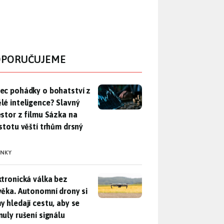
PORUČUJEME
ec pohádky o bohatství z umělé inteligence? Slavný investor z 
ec pohádky o bohatství z
lé inteligence? Slavný
estor z filmu Sázka na
istotu věští trhům drsný
INKY
ktronická válka bez člověka. Autonomní drony si samy hledají c
ktronická válka bez
věka. Autonomní drony si
y hledají cestu, aby se
nuly rušení signálu