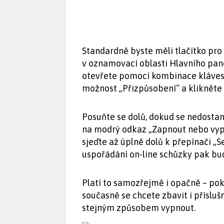
Standardně byste měli tlačítko pro 
v oznamovací oblasti Hlavního pane
otevřete pomocí kombinace kláves [
možnost „Přizpůsobení“ a klikněte 
Posuňte se dolů, dokud se nedostan
na modrý odkaz „Zapnout nebo vypn
sjeďte až úplně dolů k přepínači „Se
uspořádání on-line schůzky pak bud
Platí to samozřejmě i opačně – pok
současně se chcete zbavit i přísluš
stejným způsobem vypnout.