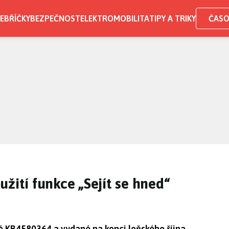
EBŘÍČKY
BEZPEČNOST
ELEKTROMOBILITA
TIPY A TRIKY
ČASO
žití funkce „Sejít se hned“
 KB4580364 a vydané na konci loňského října,