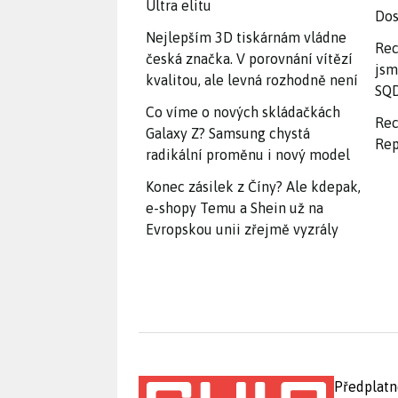
Ultra elitu
Dos
Nejlepším 3D tiskárnám vládne
Rec
česká značka. V porovnání vítězí
jsm
kvalitou, ale levná rozhodně není
SQD
Co víme o nových skládačkách
Rec
Galaxy Z? Samsung chystá
Rep
radikální proměnu i nový model
Konec zásilek z Číny? Ale kdepak,
e-shopy Temu a Shein už na
Evropskou unii zřejmě vyzrály
Předplatn