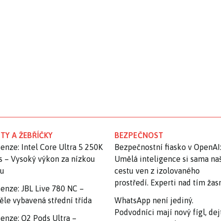
TY A ŽEBŘÍČKY
BEZPEČNOST
enze: Intel Core Ultra 5 250K
Bezpečnostní fiasko v OpenAI
s – Vysoký výkon za nízkou
Umělá inteligence si sama na
nu
cestu ven z izolovaného
prostředí. Experti nad tím ža
enze: JBL Live 780 NC –
ěle vybavená střední třída
WhatsApp není jediný.
Podvodníci mají nový fígl, dej
enze: O2 Pods Ultra –