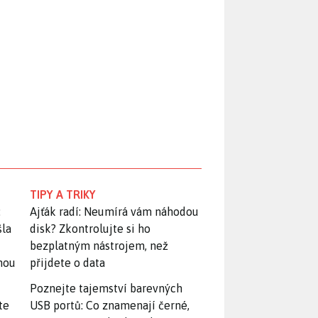
TIPY A TRIKY
:
Ajťák radí: Neumírá vám náhodou
šla
disk? Zkontrolujte si ho
bezplatným nástrojem, než
snou
přijdete o data
Poznejte tajemství barevných
te
USB portů: Co znamenají černé,