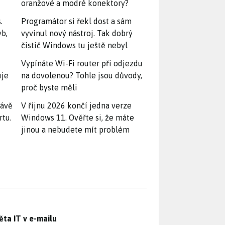
oranžové a modré konektory?
.
Programátor si řekl dost a sám
yb,
vyvinul nový nástroj. Tak dobrý
čistič Windows tu ještě nebyl
Vypínáte Wi-Fi router při odjezdu
uje
na dovolenou? Tohle jsou důvody,
proč byste měli
rávě
V říjnu 2026 končí jedna verze
rtu.
Windows 11. Ověřte si, že máte
jinou a nebudete mít problém
ěta IT v e-mailu