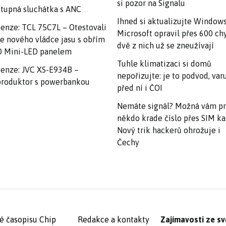
si pozor na Signalu
tupná sluchátka s ANC
Ihned si aktualizujte Windows
enze: TCL 75C7L – Otestovali
Microsoft opravil přes 600 ch
e nového vládce jasu s obřím
dvě z nich už se zneužívají
 Mini-LED panelem
Tuhle klimatizaci si domů
enze: JVC XS-E934B –
nepořizujte: je to podvod, var
roduktor s powerbankou
před ní i ČOI
Nemáte signál? Možná vám p
někdo krade číslo přes SIM ka
Nový trik hackerů ohrožuje i
Čechy
é časopisu Chip
Redakce a kontakty
Zajímavosti ze sv