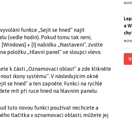
NOV
Lep
Lep
a W
vyvolání funkce „Sejít se hned“ najít
chy
lu (vedle hodin). Pokud tomu tak není,
NOV
Windows] + [I] nabídku „Nastavení“, zvolte
na položku „Hlavní panel“ ve sloupci vlevo.
V
ete k části „Oznamovací oblast“ a zde klikněte
out ikony systému“. V následujícím okně
jít se hned“ a ten zapněte. Funkci na rychlé
ete mít při ruce hned na hlavním panelu.
ud tuto novou funkci používat nechcete a
ného tlačítka v oznamovací oblasti, můžete jej