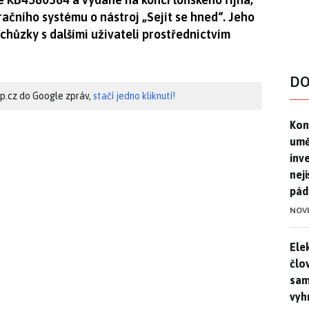
račního systému o nástroj „Sejít se hned“. Jeho
schůzky s dalšími uživateli prostřednictvím
DO
hip.cz do Google zpráv,
stačí jedno kliknutí!
Kon
Kon
umě
inv
nej
pád
NOV
Ele
Ele
člo
sam
vyh