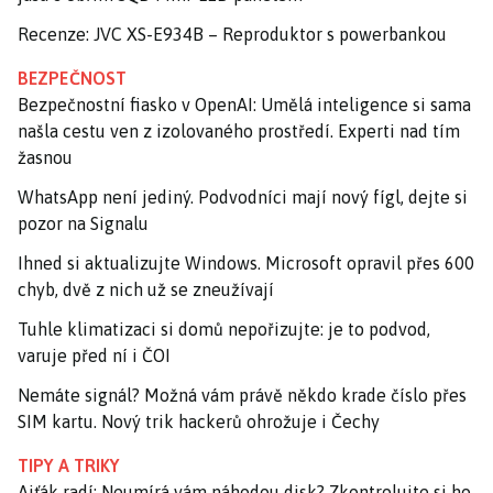
Recenze: JVC XS-E934B – Reproduktor s powerbankou
BEZPEČNOST
Bezpečnostní fiasko v OpenAI: Umělá inteligence si sama
našla cestu ven z izolovaného prostředí. Experti nad tím
žasnou
WhatsApp není jediný. Podvodníci mají nový fígl, dejte si
pozor na Signalu
Ihned si aktualizujte Windows. Microsoft opravil přes 600
chyb, dvě z nich už se zneužívají
Tuhle klimatizaci si domů nepořizujte: je to podvod,
varuje před ní i ČOI
Nemáte signál? Možná vám právě někdo krade číslo přes
SIM kartu. Nový trik hackerů ohrožuje i Čechy
TIPY A TRIKY
Ajťák radí: Neumírá vám náhodou disk? Zkontrolujte si ho