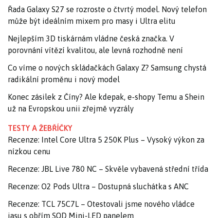
Řada Galaxy S27 se rozroste o čtvrtý model. Nový telefon
může být ideálním mixem pro masy i Ultra elitu
Nejlepším 3D tiskárnám vládne česká značka. V
porovnání vítězí kvalitou, ale levná rozhodně není
Co víme o nových skládačkách Galaxy Z? Samsung chystá
radikální proměnu i nový model
Konec zásilek z Číny? Ale kdepak, e-shopy Temu a Shein
už na Evropskou unii zřejmě vyzrály
TESTY A ŽEBŘÍČKY
Recenze: Intel Core Ultra 5 250K Plus – Vysoký výkon za
nízkou cenu
Recenze: JBL Live 780 NC – Skvěle vybavená střední třída
Recenze: O2 Pods Ultra – Dostupná sluchátka s ANC
Recenze: TCL 75C7L – Otestovali jsme nového vládce
jasu s obřím SQD Mini-LED panelem