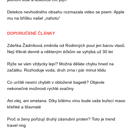
Detekce nevhodného obsahu rozmazala video se psem. Apple
mu na bříšku našel „nahotu“
DOPORUČENÉ ČLÁNKY
Zdeňka Žádníková změnila od Rodinných pout jen barvu vlasů.
Nejí třikrát denně a některým éčkům se vyhýbá už 30 let
Rýže se vám vždycky lepí? Možná děláte chybu hned na
začátku. Rozhoduje voda, druh zrna i pár minut klidu
Co určitě nesmí chybět v obložené bagetě? Objevte
nekonečné možnosti rychlé svačiny
Ani olej, ani smetana: Díky bílému vínu bude vaše kuřecí maso
křehké a šťavnaté
Proč si ženy pořizují druhý zásnubní prsten? Toto je trend
travel ring