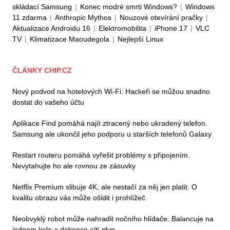
skládací Samsung
|
Konec modré smrti Windows?
|
Windows
11 zdarma
|
Anthropic Mythos
|
Nouzové otevírání pračky
|
Aktualizace Androidu 16
|
Elektromobilita
|
iPhone 17
|
VLC
TV
|
Klimatizace Maoudegola
|
Nejlepší Linux
ČLÁNKY CHIP.CZ
Nový podvod na hotelových Wi-Fi: Hackeři se můžou snadno
dostat do vašeho účtu
Aplikace Find pomáhá najít ztracený nebo ukradený telefon.
Samsung ale ukončil jeho podporu u starších telefonů Galaxy
Restart routeru pomáhá vyřešit problémy s připojením.
Nevytahujte ho ale rovnou ze zásuvky
Netflix Premium slibuje 4K, ale nestačí za něj jen platit. O
kvalitu obrazu vás může ošidit i prohlížeč
Neobvyklý robot může nahradit nočního hlídače. Balancuje na
jednom kole a dokonce cítí plyn