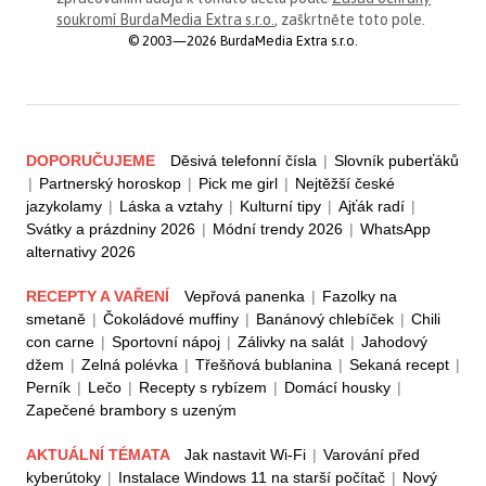
soukromí BurdaMedia Extra s.r.o.
, zaškrtněte toto pole.
© 2003—2026 BurdaMedia Extra s.r.o.
DOPORUČUJEME
Děsivá telefonní čísla
|
Slovník puberťáků
|
Partnerský horoskop
|
Pick me girl
|
Nejtěžší české
jazykolamy
|
Láska a vztahy
|
Kulturní tipy
|
Ajťák radí
|
Svátky a prázdniny 2026
|
Módní trendy 2026
|
WhatsApp
alternativy 2026
RECEPTY A VAŘENÍ
Vepřová panenka
|
Fazolky na
smetaně
|
Čokoládové muffiny
|
Banánový chlebíček
|
Chili
con carne
|
Sportovní nápoj
|
Zálivky na salát
|
Jahodový
džem
|
Zelná polévka
|
Třešňová bublanina
|
Sekaná recept
|
Perník
|
Lečo
|
Recepty s rybízem
|
Domácí housky
|
Zapečené brambory s uzeným
AKTUÁLNÍ TÉMATA
Jak nastavit Wi-Fi
|
Varování před
kyberútoky
|
Instalace Windows 11 na starší počítač
|
Nový