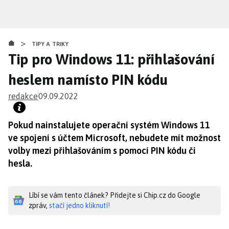
Přejít
k
hlavnímu
>
obsahu
TIPY A TRIKY
Tip pro Windows 11: přihlašování
heslem namísto PIN kódu
redakce
09.09.2022
Pokud nainstalujete operační systém Windows 11
ve spojení s účtem Microsoft, nebudete mít možnost
volby mezi přihlašováním s pomocí PIN kódu či
hesla.
Líbí se vám tento článek? Přidejte si Chip.cz do Google
zpráv,
stačí jedno kliknutí!