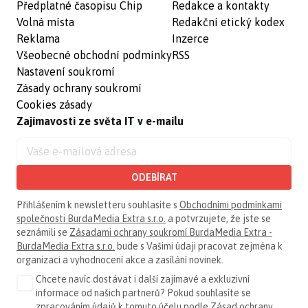
Předplatné časopisu Chip
Redakce a kontakty
Volná místa
Redakční etický kodex
Reklama
Inzerce
Všeobecné obchodní podmínky
RSS
Nastavení soukromí
Zásady ochrany soukromí
Cookies zásady
Zajímavosti ze světa IT v e-mailu
ODEBÍRAT
Přihlášením k newsletteru souhlasíte s
Obchodními podmínkami
společnosti BurdaMedia Extra s.r.o.
a potvrzujete, že jste se
seznámili se
Zásadami ochrany soukromí BurdaMedia Extra -
BurdaMedia Extra s.r.o.
bude s Vašimi údaji pracovat zejména k
organizaci a vyhodnocení akce a zasílání novinek.
Chcete navíc dostávat i další zajímavé a exkluzivní
informace od našich partnerů? Pokud souhlasíte se
zpracováním údajů k tomuto účelu podle
Zásad ochrany