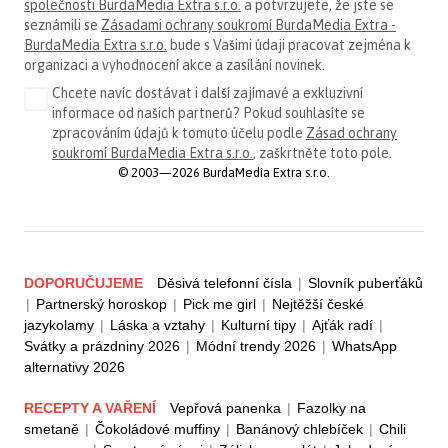
společnosti BurdaMedia Extra s.r.o.
a potvrzujete, že jste se
seznámili se
Zásadami ochrany soukromí BurdaMedia Extra -
BurdaMedia Extra s.r.o.
bude s Vašimi údaji pracovat zejména k
organizaci a vyhodnocení akce a zasílání novinek.
Chcete navíc dostávat i další zajímavé a exkluzivní
informace od našich partnerů? Pokud souhlasíte se
zpracováním údajů k tomuto účelu podle
Zásad ochrany
soukromí BurdaMedia Extra s.r.o.
, zaškrtněte toto pole.
© 2003—2026 BurdaMedia Extra s.r.o.
DOPORUČUJEME
Děsivá telefonní čísla
|
Slovník puberťáků
|
Partnerský horoskop
|
Pick me girl
|
Nejtěžší české
jazykolamy
|
Láska a vztahy
|
Kulturní tipy
|
Ajťák radí
|
Svátky a prázdniny 2026
|
Módní trendy 2026
|
WhatsApp
alternativy 2026
RECEPTY A VAŘENÍ
Vepřová panenka
|
Fazolky na
smetaně
|
Čokoládové muffiny
|
Banánový chlebíček
|
Chili