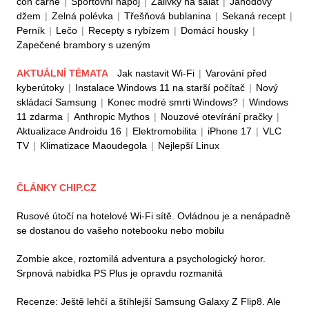
con carne
|
Sportovní nápoj
|
Zálivky na salát
|
Jahodový
džem
|
Zelná polévka
|
Třešňová bublanina
|
Sekaná recept
|
Perník
|
Lečo
|
Recepty s rybízem
|
Domácí housky
|
Zapečené brambory s uzeným
AKTUÁLNÍ TÉMATA
Jak nastavit Wi-Fi
|
Varování před
kyberútoky
|
Instalace Windows 11 na starší počítač
|
Nový
skládací Samsung
|
Konec modré smrti Windows?
|
Windows
11 zdarma
|
Anthropic Mythos
|
Nouzové otevírání pračky
|
Aktualizace Androidu 16
|
Elektromobilita
|
iPhone 17
|
VLC
TV
|
Klimatizace Maoudegola
|
Nejlepší Linux
ČLÁNKY CHIP.CZ
Rusové útočí na hotelové Wi-Fi sítě. Ovládnou je a nenápadně
se dostanou do vašeho notebooku nebo mobilu
Zombie akce, roztomilá adventura a psychologický horor.
Srpnová nabídka PS Plus je opravdu rozmanitá
Recenze: Ještě lehčí a štíhlejší Samsung Galaxy Z Flip8. Ale