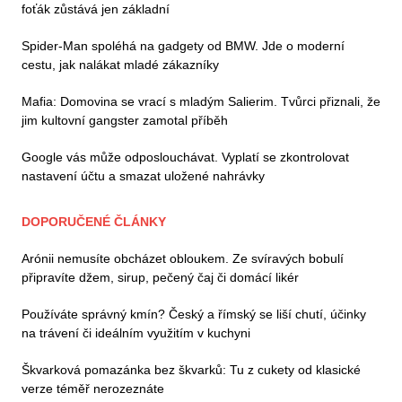
foťák zůstává jen základní
Spider-Man spoléhá na gadgety od BMW. Jde o moderní
cestu, jak nalákat mladé zákazníky
Mafia: Domovina se vrací s mladým Salierim. Tvůrci přiznali, že
jim kultovní gangster zamotal příběh
Google vás může odposlouchávat. Vyplatí se zkontrolovat
nastavení účtu a smazat uložené nahrávky
DOPORUČENÉ ČLÁNKY
Arónii nemusíte obcházet obloukem. Ze svíravých bobulí
připravíte džem, sirup, pečený čaj či domácí likér
Používáte správný kmín? Český a římský se liší chutí, účinky
na trávení či ideálním využitím v kuchyni
Škvarková pomazánka bez škvarků: Tu z cukety od klasické
verze téměř nerozeznáte