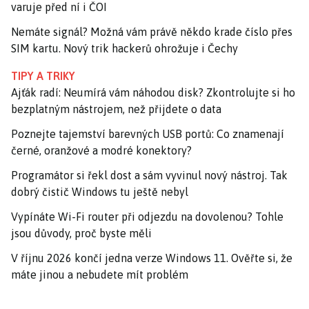
varuje před ní i ČOI
Nemáte signál? Možná vám právě někdo krade číslo přes
SIM kartu. Nový trik hackerů ohrožuje i Čechy
TIPY A TRIKY
Ajťák radí: Neumírá vám náhodou disk? Zkontrolujte si ho
bezplatným nástrojem, než přijdete o data
Poznejte tajemství barevných USB portů: Co znamenají
černé, oranžové a modré konektory?
Programátor si řekl dost a sám vyvinul nový nástroj. Tak
dobrý čistič Windows tu ještě nebyl
Vypínáte Wi-Fi router při odjezdu na dovolenou? Tohle
jsou důvody, proč byste měli
V říjnu 2026 končí jedna verze Windows 11. Ověřte si, že
máte jinou a nebudete mít problém