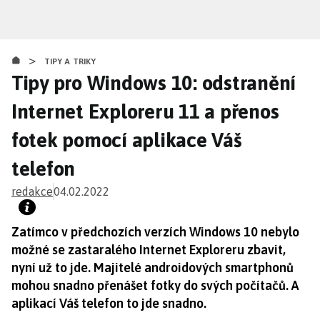
Přejít
k
hlavnímu
>
obsahu
TIPY A TRIKY
Tipy pro Windows 10: odstranění
Internet Exploreru 11 a přenos
fotek pomocí aplikace Váš
telefon
redakce
04.02.2022
Zatímco v předchozích verzích Windows 10 nebylo
možné se zastaralého Internet Exploreru zbavit,
nyní už to jde. Majitelé androidových smartphonů
mohou snadno přenášet fotky do svých počítačů. A
aplikací Váš telefon to jde snadno.