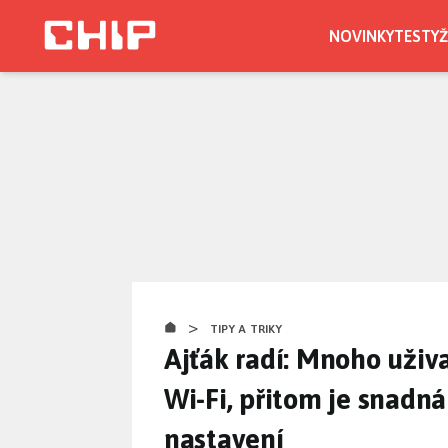
Přejít
k
NOVINKY
TESTY
Ž
hlavnímu
CHIP.CZ
obsahu
>
TIPY A TRIKY
Ajťák radí: Mnoho uživa
Wi-Fi, přitom je snadn
nastavení