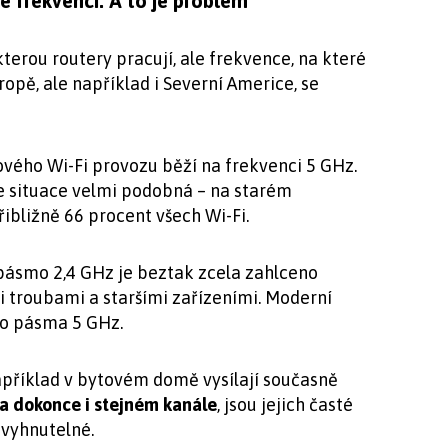
é frekvenci: A to je problém
terou routery pracují, ale frekvence, na které
ropě, ale například i Severní Americe, se
vého Wi-Fi provozu běží na frekvenci 5 GHz.
e situace velmi podobná – na starém
ibližně 66 procent všech Wi-Fi.
í pásmo 2,4 GHz je beztak zcela zahlceno
i troubami a staršími zařízeními. Moderní
do pásma 5 GHz.
apříklad v bytovém domě vysílají současně
 a dokonce i stejném kanále
, jsou jejich časté
vyhnutelné.