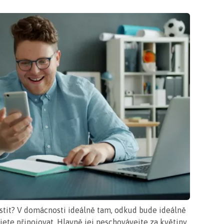
stit? V domácnosti ideálně tam, odkud bude ideálně
ete připojovat. Hlavně jej neschovávejte za květiny,