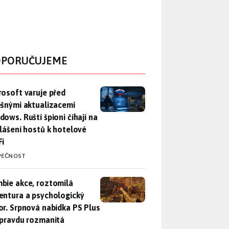
PORUČUJEME
rosoft varuje před falešnými aktualizacemi Windows. Ruští špio
rosoft varuje před
ešnými aktualizacemi
dows. Ruští špioni číhají na
hlášení hostů k hotelové
Fi
PEČNOST
bie akce, roztomilá adventura a psychologický horor. Srpnová
bie akce, roztomilá
entura a psychologický
or. Srpnová nabídka PS Plus
opravdu rozmanitá