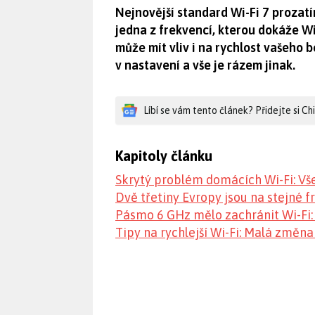
Nejnovější standard Wi-Fi 7 prozat
jedna z frekvencí, kterou dokáže Wi-
může mít vliv i na rychlost vašeho 
v nastavení a vše je rázem jinak.
Líbí se vám tento článek? Přidejte si C
Kapitoly článku
Skrytý problém domácích Wi-Fi: Vše
Dvě třetiny Evropy jsou na stejné f
Pásmo 6 GHz mělo zachránit Wi-Fi: Te
Tipy na rychlejší Wi-Fi: Malá změ