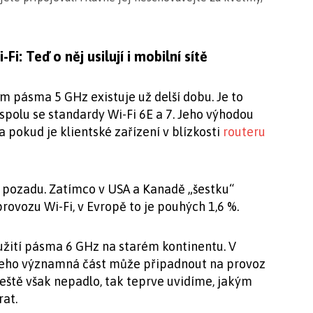
: Teď o něj usilují i mobilní sítě
m pásma 5 GHz existuje už delší dobu. Je to
polu se standardy Wi-Fi 6E a 7. Jeho výhodou
na pokud je klientské zařízení v blízkosti
routeru
 pozadu. Zatímco v USA a Kanadě „šestku“
rovozu Wi-Fi, v Evropě to je pouhých 1,6 %.
využití pásma 6 GHz na starém kontinentu. V
 jeho významná část může připadnout na provoz
ještě však nepadlo, tak teprve uvidíme, jakým
at.