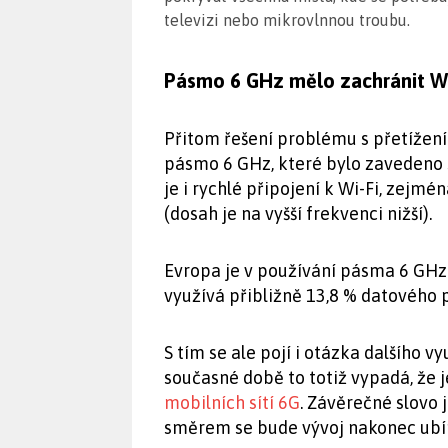
televizi nebo mikrovlnnou troubu.
Pásmo 6 GHz mělo zachránit Wi-Fi
Přitom řešení problému s přetížení
pásmo 6 GHz, které bylo zavedeno s
je i rychlé připojení k Wi-Fi, zejmé
(dosah je na vyšší frekvenci nižší).
Evropa je v používání pásma 6 GHz
využívá přibližně 13,8 % datového p
S tím se ale pojí i otázka dalšího 
současné době to totiž vypadá, že
mobilních sítí 6G
. Závěrečné slovo 
směrem se bude vývoj nakonec ubír