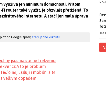
NOV
ím využívá jen minimum domácností. Přitom
Fi router také využít, je obzvlášť přetížená. To
Rece
Rece
bezdrátového internetu. A stačí jen malá úprava
Sam
foť
TES
hip.cz do Google zpráv,
stačí jedno kliknutí!
V
chny jsou na stejné frekvenci
rekvenci: A to je problém
ď o něj usilují i mobilní sítě
na s velkým dopadem