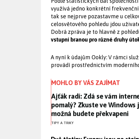
Podle statistických dat společnost
využívá jedno konkrétní frekvenční
tak se nejprve pozastavme u celkové
celosvětového pohledu jdou uživate
Dobrá zpráva je to hlavně z pohle
vstupní branou pro různé druhy úto
A nyní k údajům Ookly: V rámci sl
provádí prostřednictvím moderníh
MOHLO BY VÁS ZAJÍMAT
Ajťák radí: Zdá se vám inte
Ajťák radí: Zdá se vám intern
pomalý? Zkuste ve Windows j
možná budete překvapeni
TIPY A TRIKY