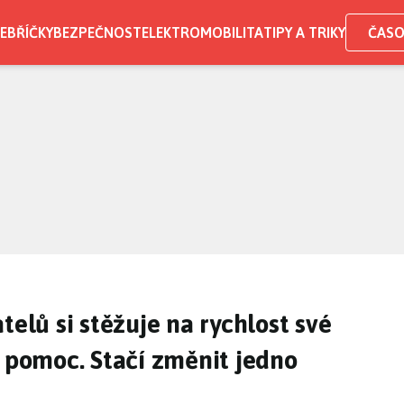
EBŘÍČKY
BEZPEČNOST
ELEKTROMOBILITA
TIPY A TRIKY
ČASO
telů si stěžuje na rychlost své
á pomoc. Stačí změnit jedno