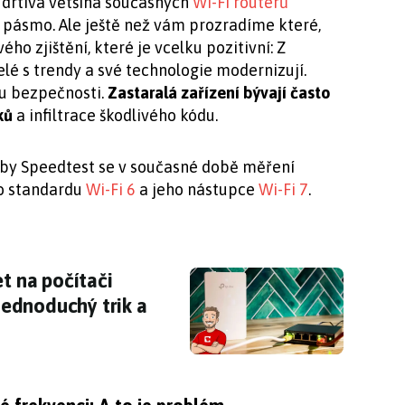
i drtivá většina současných
Wi-Fi routerů
 pásmo. Ale ještě než vám prozradíme které,
ho zjištění, které je vcelku pozitivní: Z
lé s trendy a své technologie modernizují.
du bezpečnosti.
Zastaralá zařízení bývají často
ků
a infiltrace škodlivého kódu.
užby Speedtest se v současné době měření
o standardu
Wi-Fi 6
a jeho nástupce
Wi-Fi 7
.
rnet na počítači pomalý? Zkuste ve Windows j
et na počítači
ednoduchý trik a