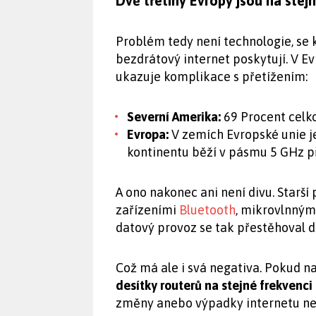
Dvě třetiny Evropy jsou na stejn
Problém tedy není technologie, se k
bezdrátový internet poskytují. V Ev
ukazuje komplikace s přetížením:
Severní Amerika:
69 Procent celko
Evropa:
V zemích Evropské unie j
kontinentu běží v pásmu 5 GHz př
A ono nakonec ani není divu. Starš
zařízeními
Bluetooth
, mikrovlnným
datový provoz se tak přestěhoval 
Což má ale i svá negativa. Pokud n
desítky routerů na stejné frekvenci
změny anebo výpadky internetu ne