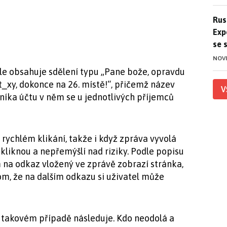
Ruso
Rus
Exp
se 
NOV
e obsahuje sdělení typu „Pane bože, opravdu
_xy, dokonce na 26. místě!“, přičemž název
V
íka účtu v něm se u jednotlivých příjemců
 rychlém klikání, takže i když zpráva vyvolá
 kliknou a nepřemýšlí nad riziky. Podle popisu
 na odkaz vložený ve zprávě zobrazí stránka,
om, že na dalším odkazu si uživatel může
v takovém případě následuje. Kdo neodolá a