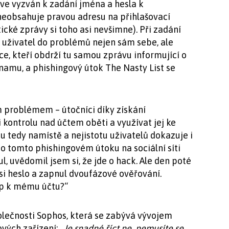
rve vyzván k zadání jména a hesla k
eobsahuje pravou adresu na přihlašovací
cké zprávy si toho asi nevšimne). Při zadání
 uživatel do problémů nejen sám sebe, ale
e, kteří obdrží tu samou zprávu informující o
znamu, a phishingový útok The Nasty List se
m problémem – útočníci díky získání
 kontrolu nad účtem oběti a využívat jej ke
 tedy namístě a nejistotu uživatelů dokazuje i
 o tomto phishingovém útoku na sociální síti
l, uvědomil jsem si, že jde o hack. Ale den poté
si heslo a zapnul dvoufázové ověřování.
up k mému účtu?“
polečnosti Sophos, která se zabývá vývojem
ových zařízení:
„Je snadné říct ne, nemusíte se