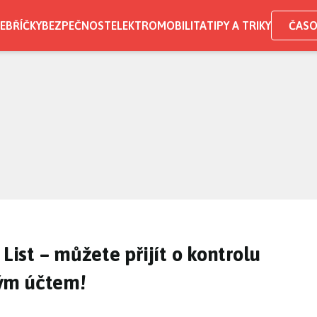
EBŘÍČKY
BEZPEČNOST
ELEKTROMOBILITA
TIPY A TRIKY
ČASO
 List – můžete přijít o kontrolu
ým účtem!