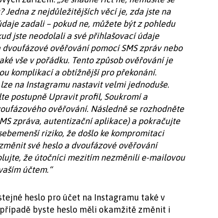
 Jedna z nejdůležitějších věcí je, zda jste na
údaje zadali – pokud ne, můžete být z pohledu
kud jste neodolali a své přihlašovací údaje
 na dvoufázové ověřování pomocí SMS zpráv nebo
také vše v pořádku. Tento způsob ověřování je
ou komplikací a obtížnější pro překonání.
ze na Instagramu nastavit velmi jednoduše.
lte postupně Upravit profil, Soukromí a
voufázového ověřování. Následně se rozhodněte
MS zpráva, autentizační aplikace) a pokračujte
m sebemenší riziko, že došlo ke kompromitaci
 změnit své heslo a dvoufázové ověřování
lujte, že útočníci mezitím nezměnili e-mailovou
 vaším účtem.“
 stejné heslo pro účet na Instagramu také v
 případě byste heslo měli okamžitě změnit i