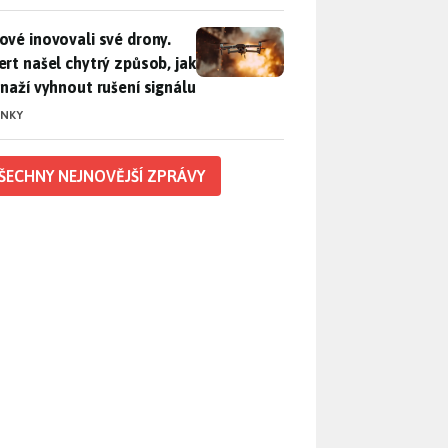
vé inovovali své drony. Expert našel chytrý způsob, jak se sna
ové inovovali své drony.
ert našel chytrý způsob, jak
snaží vyhnout rušení signálu
INKY
ŠECHNY NEJNOVĚJŠÍ ZPRÁVY