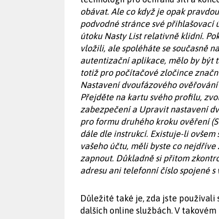
obávat. Ale co když je opak pravdou?
podvodné stránce své přihlašovací 
útoku Nasty List relativně klidní. Po
vložili, ale spoléháte se současně
autentizační aplikace, mělo by být 
totiž pro počítačové zločince značn
Nastavení dvoufázového ověřování l
Přejděte na kartu svého profilu, zvo
zabezpečení a Upravit nastavení d
pro formu druhého kroku ověření (S
dále dle instrukcí. Existuje-li ovše
vašeho účtu, měli byste co nejdříve
zapnout. Důkladně si přitom zkontro
adresu ani telefonní číslo spojené s
Důležité také je, zda jste používali
dalších online službách. V takovém