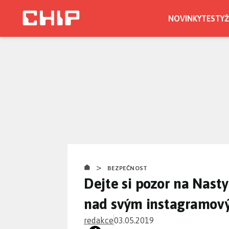
Přejít
k
NOVINKY
TESTY
Ž
hlavnímu
obsahu
>
BEZPEČNOST
Dejte si pozor na Nasty
nad svým instagramov
redakce
03.05.2019