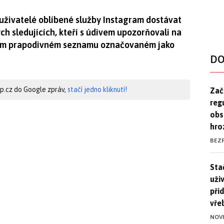
uživatelé oblíbené služby Instagram dostávat
h sledujících, kteří s údivem upozorňovali na
jakém prapodivném seznamu označovaném jako
DO
Zač
hip.cz do Google zpráv,
stačí jedno kliknutí!
Zač
reg
obs
hro
BEZ
Stač
Sta
uži
při
vře
NOV