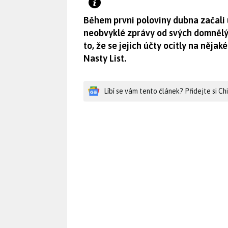
Během první poloviny dubna začali 
neobvyklé zprávy od svých domnělýc
to, že se jejich účty ocitly na ně
Nasty List.
Líbí se vám tento článek? Přidejte si C