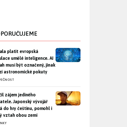
PORUČUJEME
ala platit evropská regulace umělé inteligence. AI obsah musí
ala platit evropská
ulace umělé inteligence. AI
ah musí být označený, jinak
zí astronomické pokuty
PEČNOST
il zájem jediného uživatele. Japonský vývojář přidá do hry češ
čil zájem jediného
vatele. Japonský vývojář
dá do hry češtinu, pomohl i
lý vztah obou zemí
INKY