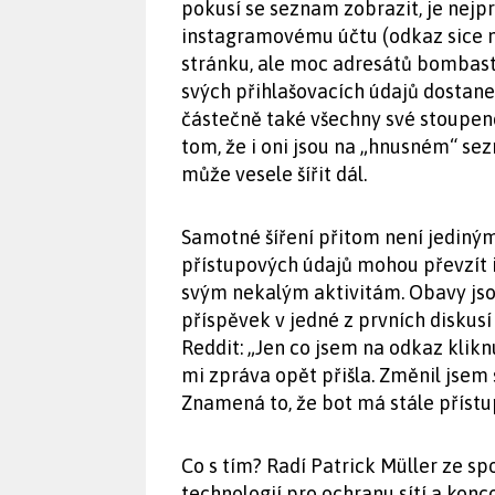
pokusí se seznam zobrazit, je nejp
instagramovému účtu (odkaz sice n
stránku, ale moc adresátů bombasti
svých přihlašovacích údajů dostane
částečně také všechny své stoupenc
tom, že i oni jsou na „hnusném“ se
může vesele šířit dál.
Samotné šíření přitom není jediný
přístupových údajů mohou převzít i
svým nekalým aktivitám. Obavy jsou
příspěvek v jedné z prvních diskusí
Reddit: „Jen co jsem na odkaz kliknu
mi zpráva opět přišla. Změnil jsem 
Znamená to, že bot má stále příst
Co s tím? Radí Patrick Müller ze s
technologií pro ochranu sítí a konc