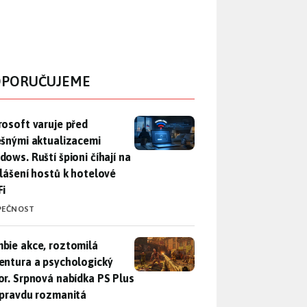
PORUČUJEME
rosoft varuje před falešnými aktualizacemi Windows. Ruští špio
rosoft varuje před
ešnými aktualizacemi
dows. Ruští špioni číhají na
hlášení hostů k hotelové
Fi
PEČNOST
bie akce, roztomilá adventura a psychologický horor. Srpnová
bie akce, roztomilá
entura a psychologický
or. Srpnová nabídka PS Plus
opravdu rozmanitá