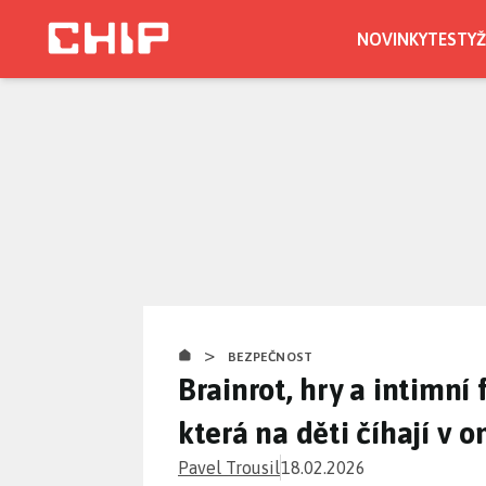
Přejít
k
NOVINKY
TESTY
Ž
hlavnímu
obsahu
>
BEZPEČNOST
Brainrot, hry a intimní 
která na děti číhají v o
Pavel Trousil
18.02.2026