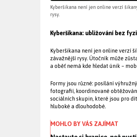
Kyberšikana není jen online verzí šikan
rysy.
Kyberšikana: ubližování bez fyz
Kyberšikana není jen online verzí š
závažnější rysy. Útočník může zůst
a oběť nemá kde hledat únik – mobi
Formy jsou různé: posílání výhružn
fotografií, koordinované obtěžován
sociálních skupin, které jsou pro 
hluboké a dlouhodobé.
MOHLO BY VÁS ZAJÍMAT
Nastavte si hranice, než pust