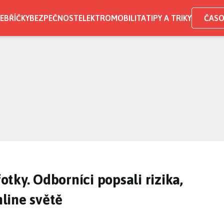
EBŘÍČKY
BEZPEČNOST
ELEKTROMOBILITA
TIPY A TRIKY
ČASO
fotky. Odborníci popsali rizika,
nline světě