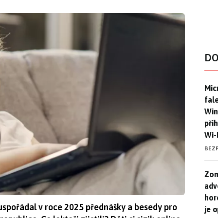
DO
Mic
Mic
fal
Win
při
Wi-
BEZ
Zom
Zom
adv
hor
uspořádal v roce 2025 přednášky a besedy pro
je 