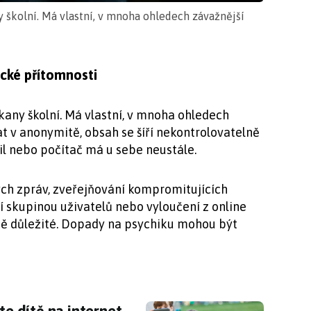
y školní. Má vlastní, v mnoha ohledech závažnější
ické přítomnosti
ikany školní. Má vlastní, v mnoha ohledech
at v anonymitě, obsah se šíří nekontrolovatelně
l nebo počítač má u sebe neustále.
ých zpráv, zveřejňování kompromitujících
í skupinou uživatelů nebo vyloučení z online
dítě důležité. Dopady na psychiku mohou být
íte dítě na internet. Jaké aplikace zvolit pro 