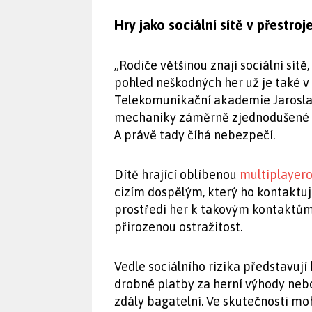
Hry jako sociální sítě v přestroj
„Rodiče většinou znají sociální sítě
pohled neškodných her už je také v 
Telekomunikační akademie Jaroslav
mechaniky záměrně zjednodušené – 
A právě tady číhá nebezpečí.
Dítě hrající oblíbenou
multiplayer
cizím dospělým, který ho kontaktu
prostředí her k takovým kontaktům 
přirozenou ostražitost.
Vedle sociálního rizika představuj
drobné platby za herní výhody nebo
zdály bagatelní. Ve skutečnosti m