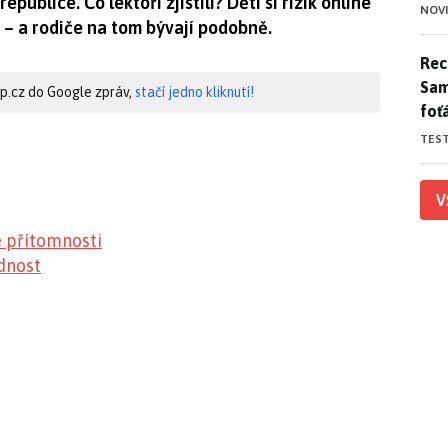
epublice. Co lektoři zjistili? Děti si rizik online
NOV
– a rodiče na tom bývají podobně.
Rece
Rece
Sam
hip.cz do Google zpráv,
stačí jedno kliknutí!
foť
TES
V
é přítomnosti
ědnost