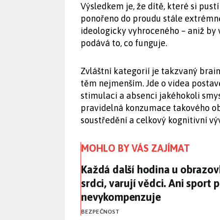
Výsledkem je, že dítě, které si pus
ponořeno do proudu stále extrémně
ideologicky vyhroceného – aniž by 
podává to, co funguje.
Zvláštní kategorií je takzvaný brai
těm nejmenším. Jde o videa postav
stimulaci a absenci jakéhokoli smy
pravidelná konzumace takového ob
soustředění a celkový kognitivní výv
MOHLO BY VÁS ZAJÍMAT
Každá další hodina u obrazov
Každá další hodina u obrazo
srdci, varují vědci. Ani sport
nevykompenzuje
BEZPEČNOST