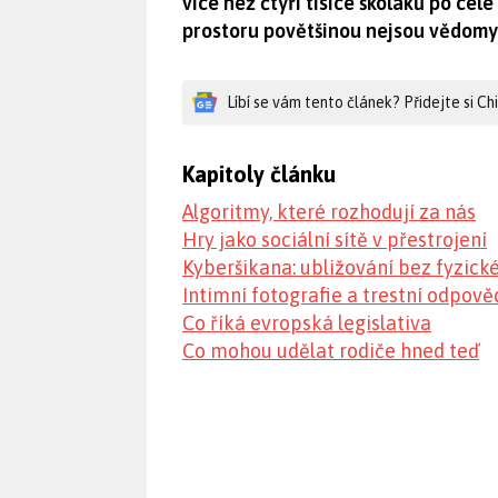
více než čtyři tisíce školáků po celé r
prostoru povětšinou nejsou vědomy 
Líbí se vám tento článek? Přidejte si C
Kapitoly článku
Algoritmy, které rozhodují za nás
Hry jako sociální sítě v přestrojení
Kyberšikana: ubližování bez fyzick
Intimní fotografie a trestní odpov
Co říká evropská legislativa
Co mohou udělat rodiče hned teď