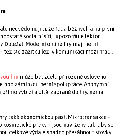
ení
, ale neuvědomují si, že řada běžných a na první
podstatě sociální sítí," upozorňuje lektor
 Doležal. Moderní online hry mají herní
těžiště zážitku leží v komunikaci mezi hráči.
ovou hru
může být zcela přirozeně osloveno
je pod záminkou herní spolupráce. Anonymní
přímo vybízí a dítě, zabrané do hry, nemá
í hry také ekonomickou past. Mikrotransakce –
 kosmetické prvky – jsou navrženy tak, aby se
ohou celkové výdaje snadno přesáhnout stovky