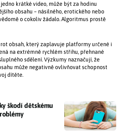
tí jedno krátké video, může být za hodinu
jšího obsahu – násilného, erotického nebo
vědomě o cokoliv žádalo. Algoritmus prostě
nrot obsah, který zaplavuje platformy určené i
ená na extrémně rychlém střihu, přehnané
sluplného sdělení. Výzkumy naznačují, že
sahu může negativně ovlivňovat schopnost
oj dítěte.
ky škodí dětskému srdci, varují vědci. Ani s
vky škodí dětskému
 problémy