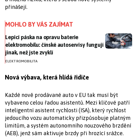
přinášejí.
MOHLO BY VÁS ZAJÍMAT
Lepicí páska na opravu baterie elektromobilu: čínské a
Lepicí páska na opravu baterie
elektromobilu: čínské autoservisy fungují
jinak, než jste zvyklí
ELEKTROMOBILITA
Nová výbava, která hlídá řidiče
Každé nově prodávané auto v EU tak musí být
vybaveno celou řadou asistentů. Mezi klíčové patří
inteligentní asistent rychlosti (ISA), který rychlost
jedoucího vozu automaticky přizpůsobuje platným
limitům, a systém autonomního nouzového brzdění
(AEB), jenž sám aktivuje brzdy při hrozící srážce.