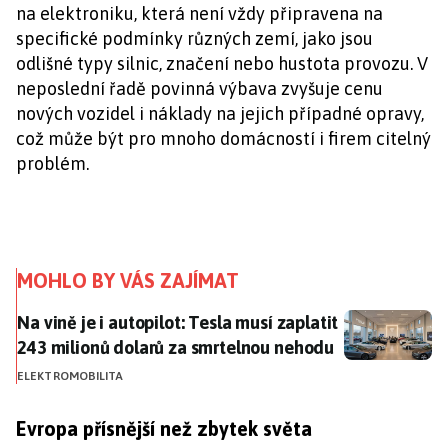
na elektroniku, která není vždy připravena na
specifické podmínky různých zemí, jako jsou
odlišné typy silnic, značení nebo hustota provozu. V
neposlední řadě povinná výbava zvyšuje cenu
nových vozidel i náklady na jejich případné opravy,
což může být pro mnoho domácností i firem citelný
problém.
MOHLO BY VÁS ZAJÍMAT
Na vině je i autopilot: Tesla musí zaplatit 243 milio
Na vině je i autopilot: Tesla musí zaplatit
243 milionů dolarů za smrtelnou nehodu
ELEKTROMOBILITA
Evropa přísnější než zbytek světa