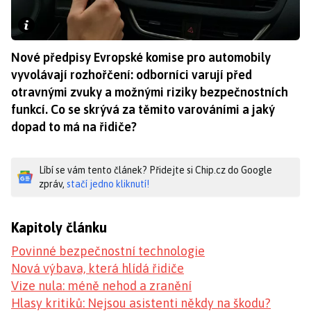
Nové předpisy Evropské komise pro automobily
vyvolávají rozhořčení: odborníci varují před
otravnými zvuky a možnými riziky bezpečnostních
funkcí. Co se skrývá za těmito varováními a jaký
dopad to má na řidiče?
Líbí se vám tento článek? Přidejte si Chip.cz do Google
zpráv,
stačí jedno kliknutí!
Kapitoly článku
Povinné bezpečnostní technologie
Nová výbava, která hlídá řidiče
Vize nula: méně nehod a zranění
Hlasy kritiků: Nejsou asistenti někdy na škodu?