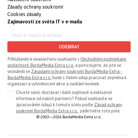
Zásady ochrany soukromí
Cookies zásady
Zajímavosti ze světa IT v e-mailu
ODEBÍRAT
Přihlášením k newsletteru souhlasíte s
Obchodními podmínkami
společnosti BurdaMedia Extra s.r.o.
a potvrzujete, že jste se
seznámili se
Zásadami ochrany soukromí BurdaMedia Extra -
BurdaMedia Extra s.r.o.
bude s Vašimi údaji pracovat zejména k
organizaci a vyhodnocení akce a zasílání novinek.
Chcete navíc dostávat i další zajímavé a exkluzivní
informace od našich partnerů? Pokud souhlasíte se
zpracováním údajů k tomuto účelu podle
Zásad ochrany
soukromí BurdaMedia Extra s.r.o.
, zaškrtněte toto pole.
© 2003—2026 BurdaMedia Extra s.r.o.