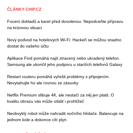
ČLÁNKY CHIP.CZ
Focení dokladů a karet před dovolenou: Nepodceňte přípravu
na krizovou situaci
Nový podvod na hotelových Wi-Fi: Hackeři se můžou snadno
dostat do vašeho účtu
Aplikace Find pomáhá najít ztracený nebo ukradený telefon.
Samsung ale ukončil jeho podporu u starších telefonů Galaxy
Restart routeru pomáhá vyřešit problémy s připojením.
Nevytahujte ho ale rovnou ze zásuvky
Netflix Premium slibuje 4K, ale nestačí za něj jen platit. O
kvalitu obrazu vás může ošidit i prohlížeč
Neobvyklý robot může nahradit nočního hlídače. Balancuje na
jednom kole a dokonce cítí plyn