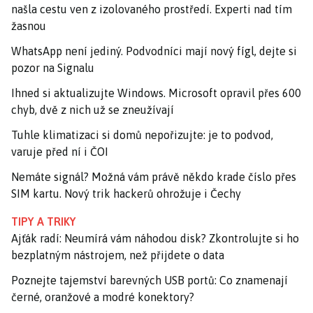
našla cestu ven z izolovaného prostředí. Experti nad tím
žasnou
WhatsApp není jediný. Podvodníci mají nový fígl, dejte si
pozor na Signalu
Ihned si aktualizujte Windows. Microsoft opravil přes 600
chyb, dvě z nich už se zneužívají
Tuhle klimatizaci si domů nepořizujte: je to podvod,
varuje před ní i ČOI
Nemáte signál? Možná vám právě někdo krade číslo přes
SIM kartu. Nový trik hackerů ohrožuje i Čechy
TIPY A TRIKY
Ajťák radí: Neumírá vám náhodou disk? Zkontrolujte si ho
bezplatným nástrojem, než přijdete o data
Poznejte tajemství barevných USB portů: Co znamenají
černé, oranžové a modré konektory?