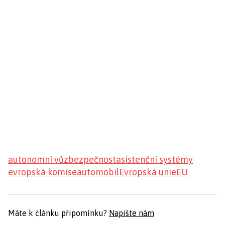
autonomní vůz
bezpečnost
asistenční systémy
evropská komise
automobil
Evropská unie
EU
Máte k článku připomínku?
Napište nám