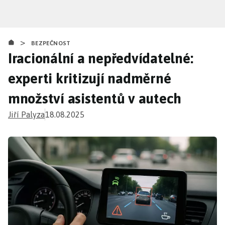
Přejít
k
hlavnímu
>
obsahu
BEZPEČNOST
Iracionální a nepředvídatelné:
experti kritizují nadměrné
množství asistentů v autech
Jiří Palyza
18.08.2025