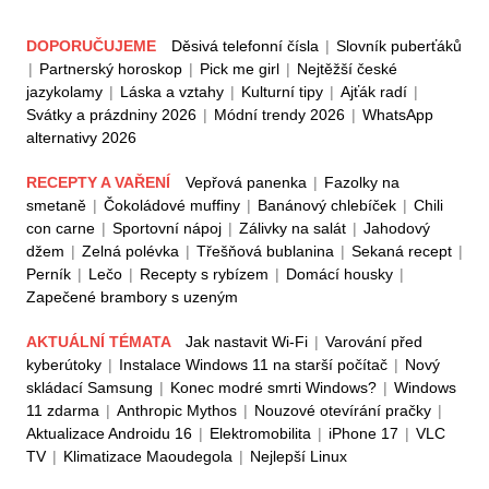
DOPORUČUJEME
Děsivá telefonní čísla
|
Slovník puberťáků
|
Partnerský horoskop
|
Pick me girl
|
Nejtěžší české
jazykolamy
|
Láska a vztahy
|
Kulturní tipy
|
Ajťák radí
|
Svátky a prázdniny 2026
|
Módní trendy 2026
|
WhatsApp
alternativy 2026
RECEPTY A VAŘENÍ
Vepřová panenka
|
Fazolky na
smetaně
|
Čokoládové muffiny
|
Banánový chlebíček
|
Chili
con carne
|
Sportovní nápoj
|
Zálivky na salát
|
Jahodový
džem
|
Zelná polévka
|
Třešňová bublanina
|
Sekaná recept
|
Perník
|
Lečo
|
Recepty s rybízem
|
Domácí housky
|
Zapečené brambory s uzeným
AKTUÁLNÍ TÉMATA
Jak nastavit Wi-Fi
|
Varování před
kyberútoky
|
Instalace Windows 11 na starší počítač
|
Nový
skládací Samsung
|
Konec modré smrti Windows?
|
Windows
11 zdarma
|
Anthropic Mythos
|
Nouzové otevírání pračky
|
Aktualizace Androidu 16
|
Elektromobilita
|
iPhone 17
|
VLC
TV
|
Klimatizace Maoudegola
|
Nejlepší Linux