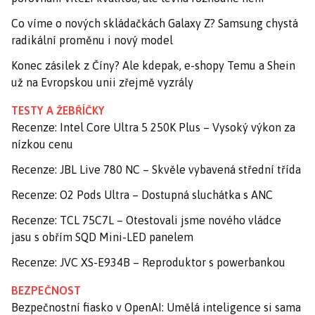
Co víme o nových skládačkách Galaxy Z? Samsung chystá
radikální proměnu i nový model
Konec zásilek z Číny? Ale kdepak, e-shopy Temu a Shein
už na Evropskou unii zřejmě vyzrály
TESTY A ŽEBŘÍČKY
Recenze: Intel Core Ultra 5 250K Plus – Vysoký výkon za
nízkou cenu
Recenze: JBL Live 780 NC – Skvěle vybavená střední třída
Recenze: O2 Pods Ultra – Dostupná sluchátka s ANC
Recenze: TCL 75C7L – Otestovali jsme nového vládce
jasu s obřím SQD Mini-LED panelem
Recenze: JVC XS-E934B – Reproduktor s powerbankou
BEZPEČNOST
Bezpečnostní fiasko v OpenAI: Umělá inteligence si sama