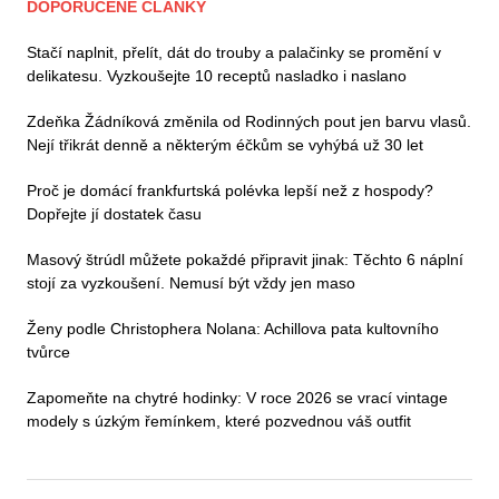
DOPORUČENÉ ČLÁNKY
Stačí naplnit, přelít, dát do trouby a palačinky se promění v
delikatesu. Vyzkoušejte 10 receptů nasladko i naslano
Zdeňka Žádníková změnila od Rodinných pout jen barvu vlasů.
Nejí třikrát denně a některým éčkům se vyhýbá už 30 let
Proč je domácí frankfurtská polévka lepší než z hospody?
Dopřejte jí dostatek času
Masový štrúdl můžete pokaždé připravit jinak: Těchto 6 náplní
stojí za vyzkoušení. Nemusí být vždy jen maso
Ženy podle Christophera Nolana: Achillova pata kultovního
tvůrce
Zapomeňte na chytré hodinky: V roce 2026 se vrací vintage
modely s úzkým řemínkem, které pozvednou váš outfit