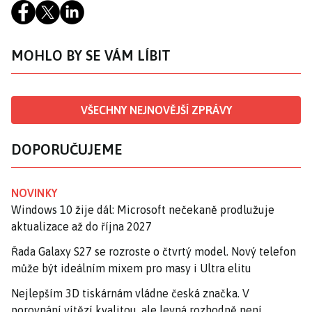
MOHLO BY SE VÁM LÍBIT
VŠECHNY NEJNOVĚJŠÍ ZPRÁVY
DOPORUČUJEME
NOVINKY
Windows 10 žije dál: Microsoft nečekaně prodlužuje
aktualizace až do října 2027
Řada Galaxy S27 se rozroste o čtvrtý model. Nový telefon
může být ideálním mixem pro masy i Ultra elitu
Nejlepším 3D tiskárnám vládne česká značka. V
porovnání vítězí kvalitou, ale levná rozhodně není