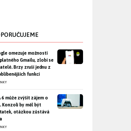
PORUČUJEME
gle omezuje možnosti bezplatného Gmailu, zlobí se uživatelé. 
gle omezuje možnosti
platného Gmailu, zlobí se
atelé. Brzy zruší jednu z
oblíbenějších funkcí
INKY
 6 může zvýšit zájem o PS5. Konzolí by měl být dostatek, otáz
 6 může zvýšit zájem o
. Konzolí by měl být
tatek, otázkou zůstává
a
INKY