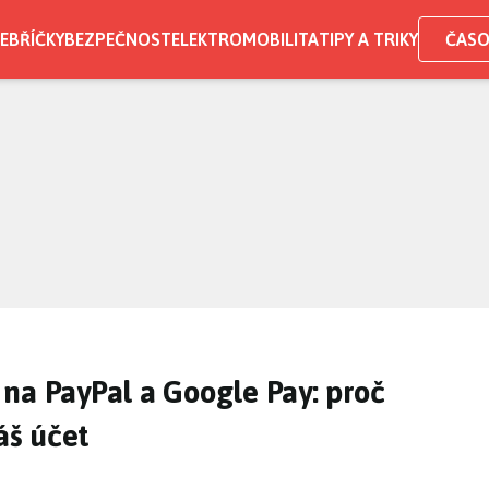
EBŘÍČKY
BEZPEČNOST
ELEKTROMOBILITA
TIPY A TRIKY
ČASO
na PayPal a Google Pay: proč
áš účet