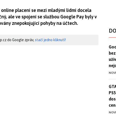
 online placení se mezi mladými lidmi docela
čný, ale ve spojení se službou Google Pay byly v
ovány znepokojující pohyby na účtech.
DO
hip.cz do Google zpráv,
stačí jedno kliknutí!
Goo
Goo
bez
uživ
nej
NOV
GTA
GTA
PS5
dos
cen
NOV