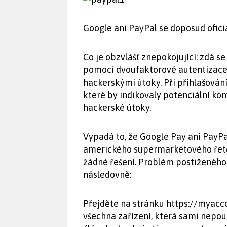
Google ani PayPal se doposud ofic
Co je obzvlášť znepokojující: zdá s
pomocí dvoufaktorové autentizace,
hackerskými útoky. Při přihlašován
které by indikovaly potenciální ko
hackerské útoky.
Vypadá to, že Google Pay ani PayPa
amerického supermarketového řetěz
žádné řešení. Problém postiženého
následovně:
Přejděte na stránku https://myacc
všechna zařízení, která sami nepou