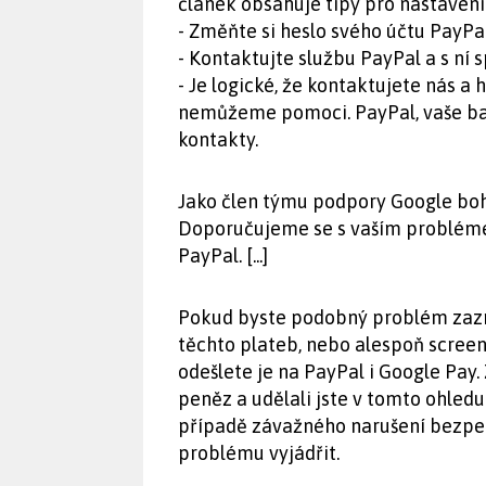
článek obsahuje tipy pro nastavení 
- Změňte si heslo svého účtu PayPa
- Kontaktujte službu PayPal a s ní
- Je logické, že kontaktujete nás a
nemůžeme pomoci. PayPal, vaše bank
kontakty.
Jako člen týmu podpory Google bo
Doporučujeme se s vaším problém
PayPal. [...]
Pokud byste podobný problém zazna
těchto plateb, nebo alespoň scree
odešlete je na PayPal i Google Pa
peněz a udělali jste v tomto ohle
případě závažného narušení bezpe
problému vyjádřit.