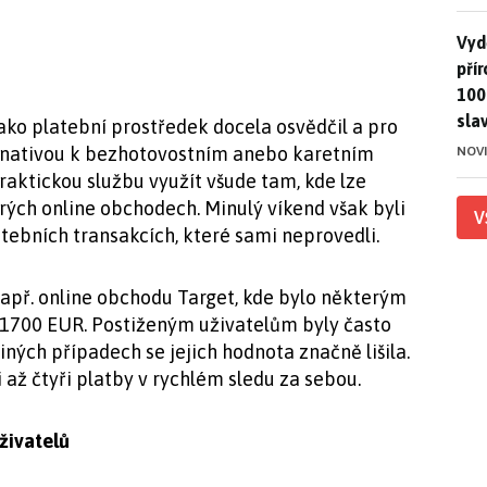
Vydě
Vydě
pří
100
sla
jako platební prostředek docela osvědčil a pro
rnativou k bezhotovostním anebo karetním
NOV
aktickou službu využít všude tam, kde lze
rých online obchodech. Minulý víkend však byli
V
atebních transakcích, které sami neprovedli.
apř. online obchodu Target, kde bylo některým
ž 1700 EUR. Postiženým uživatelům byly často
iných případech se jejich hodnota značně lišila.
 až čtyři platby v rychlém sledu za sebou.
živatelů