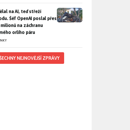
lal na AI, teď střeží přírodu. Šéf OpenAI poslal přes 100 mili
lal na AI, teď střeží
rodu. Šéf OpenAI poslal přes
 milionů na záchranu
vného orlího páru
INKY
ŠECHNY NEJNOVĚJŠÍ ZPRÁVY