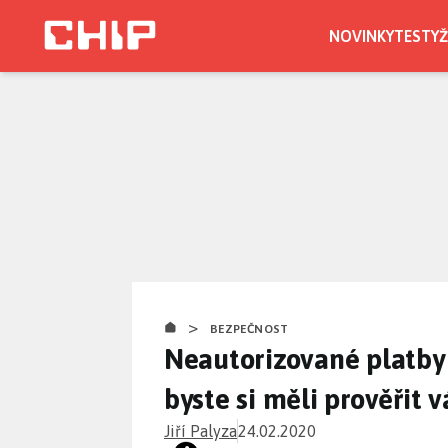
Přejít
k
NOVINKY
TESTY
Ž
hlavnímu
obsahu
>
BEZPEČNOST
Neautorizované platby 
byste si měli prověřit v
Jiří Palyza
24.02.2020