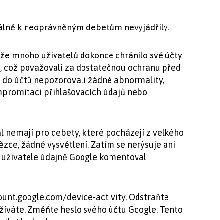
iálně k neoprávněným debetům nevyjádřily.
e že mnoho uživatelů dokonce chránilo své účty
 což považovali za dostatečnou ochranu před
í do účtů nepozorovali žádné abnormality,
mpromitaci přihlašovacích údajů nebo
l nemají pro debety, které pocházejí z velkého
ce, žádné vysvětlení. Zatím se nerýsuje ani
 uživatele údajně Google komentoval
ount.google.com/device-activity. Odstraňte
žíváte. Změňte heslo svého účtu Google. Tento