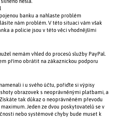
silného hesla.
l
 spojenou banku a nahlaste problém
 hlásíte nám problém. V této situaci vám však
a a policie jsou v této věci vhodnějšími
hužel nemám vhled do procesů služby PayPal.
em přímo obrátit na zákaznickou podporu
menali i u svého účtu, pořiďte si výpisy
nshoty obrazovek s neoprávněnými platbami, a
y. Získáte tak důkaz o neoprávněném převodu
du maximum. Jeden ze dvou poskytovatelů se v
čnosti nebo systémové chyby bude muset k