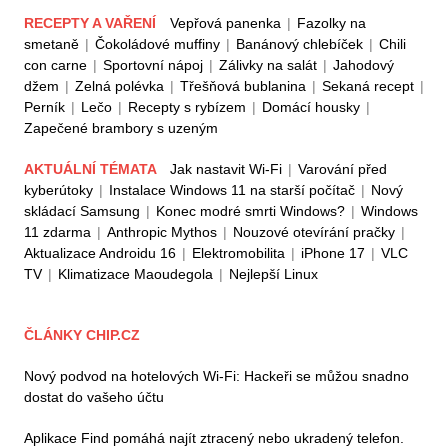
RECEPTY A VAŘENÍ
Vepřová panenka
|
Fazolky na
smetaně
|
Čokoládové muffiny
|
Banánový chlebíček
|
Chili
con carne
|
Sportovní nápoj
|
Zálivky na salát
|
Jahodový
džem
|
Zelná polévka
|
Třešňová bublanina
|
Sekaná recept
|
Perník
|
Lečo
|
Recepty s rybízem
|
Domácí housky
|
Zapečené brambory s uzeným
AKTUÁLNÍ TÉMATA
Jak nastavit Wi-Fi
|
Varování před
kyberútoky
|
Instalace Windows 11 na starší počítač
|
Nový
skládací Samsung
|
Konec modré smrti Windows?
|
Windows
11 zdarma
|
Anthropic Mythos
|
Nouzové otevírání pračky
|
Aktualizace Androidu 16
|
Elektromobilita
|
iPhone 17
|
VLC
TV
|
Klimatizace Maoudegola
|
Nejlepší Linux
ČLÁNKY CHIP.CZ
Nový podvod na hotelových Wi-Fi: Hackeři se můžou snadno
dostat do vašeho účtu
Aplikace Find pomáhá najít ztracený nebo ukradený telefon.