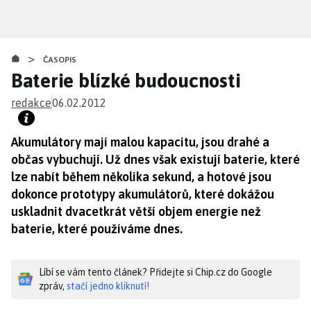
Přejít
k
hlavnímu
>
obsahu
ČASOPIS
Baterie blízké budoucnosti
redakce
06.02.2012
Akumulátory mají malou kapacitu, jsou drahé a
občas vybuchují. Už dnes však existují baterie, které
lze nabít během několika sekund, a hotové jsou
dokonce prototypy akumulátorů, které dokážou
uskladnit dvacetkrát větší objem energie než
baterie, které používáme dnes.
Líbí se vám tento článek? Přidejte si Chip.cz do Google
zpráv,
stačí jedno kliknutí!