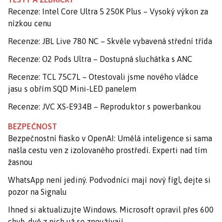
Recenze: Intel Core Ultra 5 250K Plus – Vysoký výkon za
nízkou cenu
Recenze: JBL Live 780 NC – Skvěle vybavená střední třída
Recenze: O2 Pods Ultra – Dostupná sluchátka s ANC
Recenze: TCL 75C7L – Otestovali jsme nového vládce
jasu s obřím SQD Mini-LED panelem
Recenze: JVC XS-E934B – Reproduktor s powerbankou
BEZPEČNOST
Bezpečnostní fiasko v OpenAI: Umělá inteligence si sama
našla cestu ven z izolovaného prostředí. Experti nad tím
žasnou
WhatsApp není jediný. Podvodníci mají nový fígl, dejte si
pozor na Signalu
Ihned si aktualizujte Windows. Microsoft opravil přes 600
chyb, dvě z nich už se zneužívají