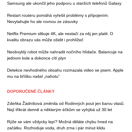
Samsung ale ukončil jeho podporu u starších telefonů Galaxy
Restart routeru pomáhá vyřešit problémy s připojením.
Nevytahujte ho ale rovnou ze zásuvky
Netflix Premium slibuje 4K, ale nestačí za něj jen platit. O
kvalitu obrazu vás může ošidit i prohlížeč
Neobvyklý robot může nahradit nočního hlídače. Balancuje na
jednom kole a dokonce cítí plyn
Detekce nevhodného obsahu rozmazala video se psem. Apple
mu na bříšku našel „nahotu“
DOPORUČENÉ ČLÁNKY
Zdeňka Žádníková změnila od Rodinných pout jen barvu vlasů.
Nejí třikrát denně a některým éčkům se vyhýbá už 30 let
Rýže se vám vždycky lepí? Možná děláte chybu hned na
začátku. Rozhoduje voda, druh zrna i pár minut klidu