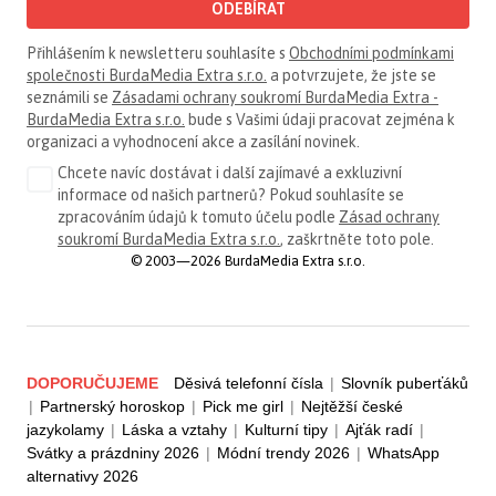
ODEBÍRAT
Přihlášením k newsletteru souhlasíte s
Obchodními podmínkami
společnosti BurdaMedia Extra s.r.o.
a potvrzujete, že jste se
seznámili se
Zásadami ochrany soukromí BurdaMedia Extra -
BurdaMedia Extra s.r.o.
bude s Vašimi údaji pracovat zejména k
organizaci a vyhodnocení akce a zasílání novinek.
Chcete navíc dostávat i další zajímavé a exkluzivní
informace od našich partnerů? Pokud souhlasíte se
zpracováním údajů k tomuto účelu podle
Zásad ochrany
soukromí BurdaMedia Extra s.r.o.
, zaškrtněte toto pole.
© 2003—2026 BurdaMedia Extra s.r.o.
DOPORUČUJEME
Děsivá telefonní čísla
|
Slovník puberťáků
|
Partnerský horoskop
|
Pick me girl
|
Nejtěžší české
jazykolamy
|
Láska a vztahy
|
Kulturní tipy
|
Ajťák radí
|
Svátky a prázdniny 2026
|
Módní trendy 2026
|
WhatsApp
alternativy 2026