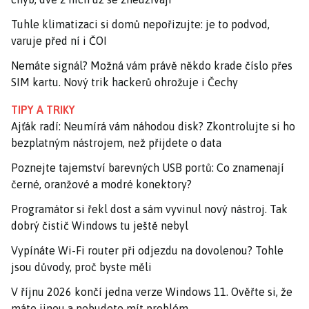
Tuhle klimatizaci si domů nepořizujte: je to podvod,
varuje před ní i ČOI
Nemáte signál? Možná vám právě někdo krade číslo přes
SIM kartu. Nový trik hackerů ohrožuje i Čechy
TIPY A TRIKY
Ajťák radí: Neumírá vám náhodou disk? Zkontrolujte si ho
bezplatným nástrojem, než přijdete o data
Poznejte tajemství barevných USB portů: Co znamenají
černé, oranžové a modré konektory?
Programátor si řekl dost a sám vyvinul nový nástroj. Tak
dobrý čistič Windows tu ještě nebyl
Vypínáte Wi-Fi router při odjezdu na dovolenou? Tohle
jsou důvody, proč byste měli
V říjnu 2026 končí jedna verze Windows 11. Ověřte si, že
máte jinou a nebudete mít problém