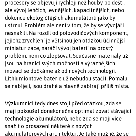
procesory se objevují rychleji než houby po dešti,
ale vývoj lehčích, levnějších, kapacitnějších, nebo
dokonce ekologičtějších akumulátorů jako by
ustrnul. Problém ale není v tom, že by se vývojáři
nesnažili. Na rozdíl od polovodičových komponent,
jejichž zrychlení je většinou jen otázkou účinnější
miniaturizace, naráží vývoj baterií na prostý
problém: není co zlepšovat. Současné materiály už
jsou na hranici svých možností a výraznějších
inovací se dočkáme až od nových technologií.
Lithiumiontové baterie už nebudou stačit. Pomalu
se nabíjejí, jsou drahé a hlavně zabírají příliš místa.
Výzkumníci tedy dnes stojí před otázkou, zda se
mají pokoušet donekonečna optimalizovat stávající
technologie akumulátorů, nebo zda se mají více
snažit o prosazení některé z nových
akumulátorových architektur. Je také možné, že se