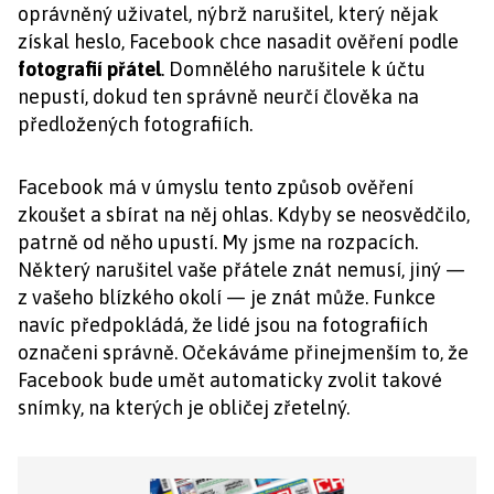
oprávněný uživatel, nýbrž narušitel, který nějak
získal heslo, Facebook chce nasadit ověření podle
fotografií přátel
. Domnělého narušitele k účtu
nepustí, dokud ten správně neurčí člověka na
předložených fotografiích.
Facebook má v úmyslu tento způsob ověření
zkoušet a sbírat na něj ohlas. Kdyby se neosvědčilo,
patrně od něho upustí. My jsme na rozpacích.
Některý narušitel vaše přátele znát nemusí, jiný —
z vašeho blízkého okolí — je znát může. Funkce
navíc předpokládá, že lidé jsou na fotografiích
označeni správně. Očekáváme přinejmenším to, že
Facebook bude umět automaticky zvolit takové
snímky, na kterých je obličej zřetelný.