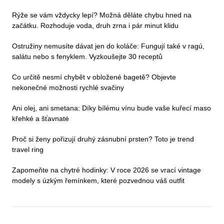
Rýže se vám vždycky lepí? Možná děláte chybu hned na
začátku. Rozhoduje voda, druh zrna i pár minut klidu
Ostružiny nemusíte dávat jen do koláče: Fungují také v ragú,
salátu nebo s fenyklem. Vyzkoušejte 30 receptů
Co určitě nesmí chybět v obložené bagetě? Objevte
nekonečné možnosti rychlé svačiny
Ani olej, ani smetana: Díky bílému vínu bude vaše kuřecí maso
křehké a šťavnaté
Proč si ženy pořizují druhý zásnubní prsten? Toto je trend
travel ring
Zapomeňte na chytré hodinky: V roce 2026 se vrací vintage
modely s úzkým řemínkem, které pozvednou váš outfit