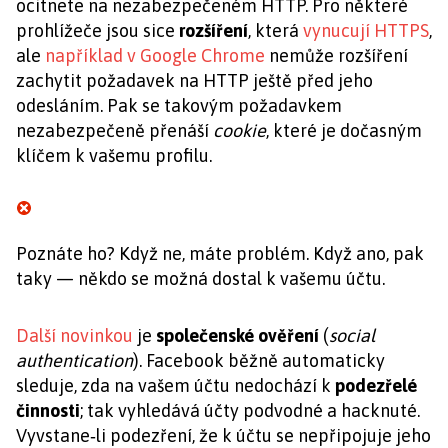
ocitnete na nezabezpečeném HTTP. Pro některé
prohlížeče jsou sice
rozšíření
, která
vynucují HTTPS
,
ale
například v Google Chrome
nemůže rozšíření
zachytit požadavek na HTTP ještě před jeho
odesláním. Pak se takovým požadavkem
nezabezpečeně přenáší
cookie
, které je dočasným
klíčem k vašemu profilu.
Poznáte ho? Když ne, máte problém. Když ano, pak
taky — někdo se možná dostal k vašemu účtu.
Další novinkou
je
společenské ověření
(
social
authentication
). Facebook běžně automaticky
sleduje, zda na vašem účtu nedochází k
podezřelé
činnosti
; tak vyhledává účty podvodné a hacknuté.
Vyvstane‑li podezření, že k účtu se nepřipojuje jeho