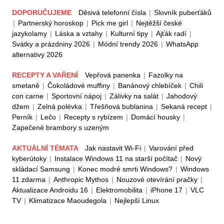
DOPORUČUJEME
Děsivá telefonní čísla
|
Slovník puberťáků
|
Partnerský horoskop
|
Pick me girl
|
Nejtěžší české
jazykolamy
|
Láska a vztahy
|
Kulturní tipy
|
Ajťák radí
|
Svátky a prázdniny 2026
|
Módní trendy 2026
|
WhatsApp
alternativy 2026
RECEPTY A VAŘENÍ
Vepřová panenka
|
Fazolky na
smetaně
|
Čokoládové muffiny
|
Banánový chlebíček
|
Chili
con carne
|
Sportovní nápoj
|
Zálivky na salát
|
Jahodový
džem
|
Zelná polévka
|
Třešňová bublanina
|
Sekaná recept
|
Perník
|
Lečo
|
Recepty s rybízem
|
Domácí housky
|
Zapečené brambory s uzeným
AKTUÁLNÍ TÉMATA
Jak nastavit Wi-Fi
|
Varování před
kyberútoky
|
Instalace Windows 11 na starší počítač
|
Nový
skládací Samsung
|
Konec modré smrti Windows?
|
Windows
11 zdarma
|
Anthropic Mythos
|
Nouzové otevírání pračky
|
Aktualizace Androidu 16
|
Elektromobilita
|
iPhone 17
|
VLC
TV
|
Klimatizace Maoudegola
|
Nejlepší Linux