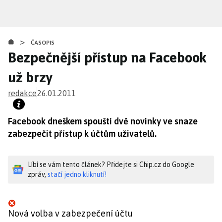
Přejít
k
hlavnímu
>
obsahu
ČASOPIS
Bezpečnější přístup na Facebook
už brzy
redakce
26.01.2011
Facebook dneškem spouští dvě novinky ve snaze
zabezpečit přístup k účtům uživatelů.
Líbí se vám tento článek? Přidejte si Chip.cz do Google
zpráv,
stačí jedno kliknutí!
Nová volba v zabezpečení účtu