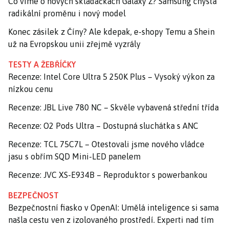
Co víme o nových skládačkách Galaxy Z? Samsung chystá
radikální proměnu i nový model
Konec zásilek z Číny? Ale kdepak, e-shopy Temu a Shein
už na Evropskou unii zřejmě vyzrály
TESTY A ŽEBŘÍČKY
Recenze: Intel Core Ultra 5 250K Plus – Vysoký výkon za
nízkou cenu
Recenze: JBL Live 780 NC – Skvěle vybavená střední třída
Recenze: O2 Pods Ultra – Dostupná sluchátka s ANC
Recenze: TCL 75C7L – Otestovali jsme nového vládce
jasu s obřím SQD Mini-LED panelem
Recenze: JVC XS-E934B – Reproduktor s powerbankou
BEZPEČNOST
Bezpečnostní fiasko v OpenAI: Umělá inteligence si sama
našla cestu ven z izolovaného prostředí. Experti nad tím