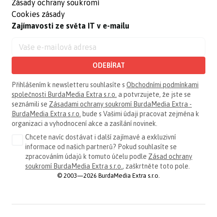
Zásady ochrany soukromí
Cookies zásady
Zajímavosti ze světa IT v e-mailu
ODEBÍRAT
Přihlášením k newsletteru souhlasíte s
Obchodními podmínkami
společnosti BurdaMedia Extra s.r.o.
a potvrzujete, že jste se
seznámili se
Zásadami ochrany soukromí BurdaMedia Extra -
BurdaMedia Extra s.r.o.
bude s Vašimi údaji pracovat zejména k
organizaci a vyhodnocení akce a zasílání novinek.
Chcete navíc dostávat i další zajímavé a exkluzivní
informace od našich partnerů? Pokud souhlasíte se
zpracováním údajů k tomuto účelu podle
Zásad ochrany
soukromí BurdaMedia Extra s.r.o.
, zaškrtněte toto pole.
© 2003—2026 BurdaMedia Extra s.r.o.