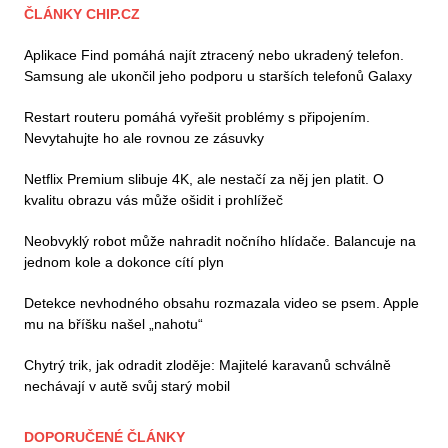
ČLÁNKY CHIP.CZ
Aplikace Find pomáhá najít ztracený nebo ukradený telefon.
Samsung ale ukončil jeho podporu u starších telefonů Galaxy
Restart routeru pomáhá vyřešit problémy s připojením.
Nevytahujte ho ale rovnou ze zásuvky
Netflix Premium slibuje 4K, ale nestačí za něj jen platit. O
kvalitu obrazu vás může ošidit i prohlížeč
Neobvyklý robot může nahradit nočního hlídače. Balancuje na
jednom kole a dokonce cítí plyn
Detekce nevhodného obsahu rozmazala video se psem. Apple
mu na bříšku našel „nahotu“
Chytrý trik, jak odradit zloděje: Majitelé karavanů schválně
nechávají v autě svůj starý mobil
DOPORUČENÉ ČLÁNKY