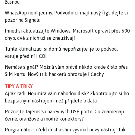
žasnou
WhatsApp není jediný. Podvodníci mají nový fígl, dejte si
pozor na Signalu
Ihned si aktualizujte Windows. Microsoft opravil přes 600
chyb, dvě z nich už se zneužívají
Tuhle klimatizaci si domů nepořizujte: je to podvod,
varuje před ní i ČOI
Nemáte signál? Možná vám právě někdo krade číslo přes
SIM kartu. Nový trik hackerů ohrožuje i Čechy
TIPY A TRIKY
Ajťák radí: Neumírá vám náhodou disk? Zkontrolujte si ho
bezplatným nástrojem, než přijdete o data
Poznejte tajemství barevných USB portů: Co znamenají
černé, oranžové a modré konektory?
Programátor si řekl dost a sám vyvinul nový nástroj. Tak