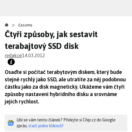
Přejít
k
hlavnímu
>
obsahu
ČASOPIS
Čtyři způsoby, jak sestavit
terabajtový SSD disk
redakce
14.03.2012
Osaďte si počítač terabytovým diskem, který bude
stejně rychlý jako SSD, ale utratíte za něj podobnou
částku jako za disk magnetický. Ukážeme vám čtyři
způsoby nastavení hybridního disku a srovnáme
jejich rychlost.
Líbí se vám tento článek? Přidejte si Chip.cz do Google
zpráv,
stačí jedno kliknutí!