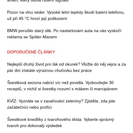
antén, který odolá rušení signálu
Pozor na vlnu veder. Vysoké letní teploty škodí baterii telefonu,
už při 45 °C hrozí její poškození
BMW porušilo starý slib. Po nastartování auta na vás vyskočí
reklama se Spider-Manem
DOPORUČENÉ ČLÁNKY
Nejlepší druhý život pro lák od okurek? Vložte do něj vejce a za
pár dní získáte výraznou chuťovku bez práce
Švestková sezona nabízí víc než povidla. Vyzkoušejte 30
receptů, v nichž si švestky rozumí s mákem či marcipánem
KVÍZ: Vyznáte se v zavařování zeleniny? Zjistěte, zda jste
začátečníci nebo profíci
Švestkové knedlíky z tvarohového těsta: Vyberte správný
tvaroh pro dokonalý výsledek