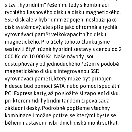
s tzv. „hybridním“ řešením, tedy s kombinací
rychlého flashového disku a disku magnetického.
SSD disk ale v hybridním zapojení neslouží jako
disk systémový, ale spíše jako ohromná a rychlá
vyrovnávací paměť velkokapacitního disku
magnetického. Pro účely tohoto článku jsme
sestavili čtyři různé hybridní sestavy s cenou od 2
000 Kč do 10 000 Kč. Naše návody jsou
odstupňovány od jednoduchého řešení v podobě
magnetického disku s integrovanou SSD
vyrovnávací pamětí, který může být připojen
k desce buď pomocí SATA, nebo pomocí speciální
PCI Express karty, až po složitější zapojení disku,
při kterém řídí hybridní tandem čipová sada
základní desky. Podrobně popíšeme všechny
kombinace i možné potíže, se kterými byste se
během nastavení hybridních disků mohli setkat.