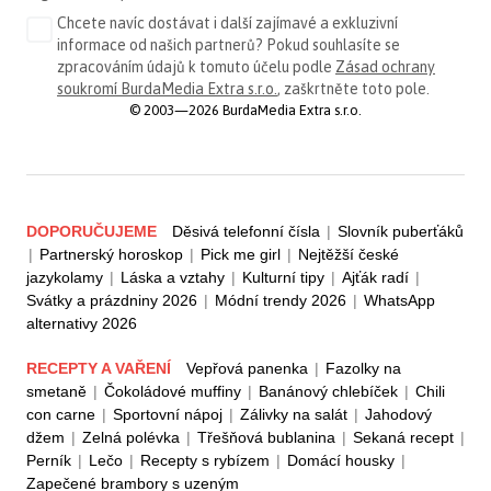
Chcete navíc dostávat i další zajímavé a exkluzivní
informace od našich partnerů? Pokud souhlasíte se
zpracováním údajů k tomuto účelu podle
Zásad ochrany
soukromí BurdaMedia Extra s.r.o.
, zaškrtněte toto pole.
© 2003—2026 BurdaMedia Extra s.r.o.
DOPORUČUJEME
Děsivá telefonní čísla
|
Slovník puberťáků
|
Partnerský horoskop
|
Pick me girl
|
Nejtěžší české
jazykolamy
|
Láska a vztahy
|
Kulturní tipy
|
Ajťák radí
|
Svátky a prázdniny 2026
|
Módní trendy 2026
|
WhatsApp
alternativy 2026
RECEPTY A VAŘENÍ
Vepřová panenka
|
Fazolky na
smetaně
|
Čokoládové muffiny
|
Banánový chlebíček
|
Chili
con carne
|
Sportovní nápoj
|
Zálivky na salát
|
Jahodový
džem
|
Zelná polévka
|
Třešňová bublanina
|
Sekaná recept
|
Perník
|
Lečo
|
Recepty s rybízem
|
Domácí housky
|
Zapečené brambory s uzeným