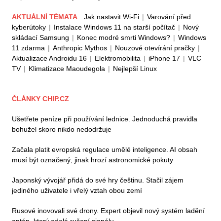
AKTUÁLNÍ TÉMATA
Jak nastavit Wi-Fi
|
Varování před
kyberútoky
|
Instalace Windows 11 na starší počítač
|
Nový
skládací Samsung
|
Konec modré smrti Windows?
|
Windows
11 zdarma
|
Anthropic Mythos
|
Nouzové otevírání pračky
|
Aktualizace Androidu 16
|
Elektromobilita
|
iPhone 17
|
VLC
TV
|
Klimatizace Maoudegola
|
Nejlepší Linux
ČLÁNKY CHIP.CZ
Ušetřete peníze při používání lednice. Jednoduchá pravidla
bohužel skoro nikdo nedodržuje
Začala platit evropská regulace umělé inteligence. AI obsah
musí být označený, jinak hrozí astronomické pokuty
Japonský vývojář přidá do své hry češtinu. Stačil zájem
jediného uživatele i vřelý vztah obou zemí
Rusové inovovali své drony. Expert objevil nový systém ladění