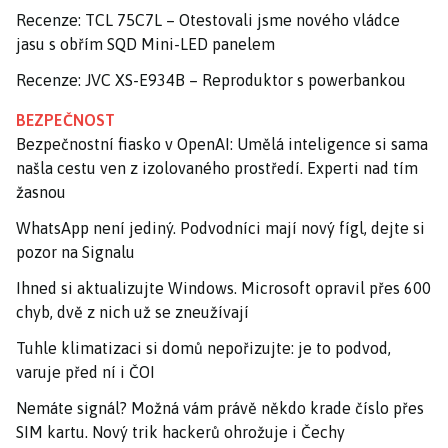
Recenze: TCL 75C7L – Otestovali jsme nového vládce
jasu s obřím SQD Mini-LED panelem
Recenze: JVC XS-E934B – Reproduktor s powerbankou
BEZPEČNOST
Bezpečnostní fiasko v OpenAI: Umělá inteligence si sama
našla cestu ven z izolovaného prostředí. Experti nad tím
žasnou
WhatsApp není jediný. Podvodníci mají nový fígl, dejte si
pozor na Signalu
Ihned si aktualizujte Windows. Microsoft opravil přes 600
chyb, dvě z nich už se zneužívají
Tuhle klimatizaci si domů nepořizujte: je to podvod,
varuje před ní i ČOI
Nemáte signál? Možná vám právě někdo krade číslo přes
SIM kartu. Nový trik hackerů ohrožuje i Čechy