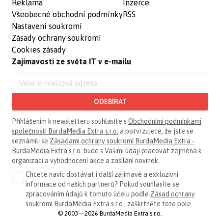
Reklama
Inzerce
Všeobecné obchodní podmínky
RSS
Nastavení soukromí
Zásady ochrany soukromí
Cookies zásady
Zajímavosti ze světa IT v e-mailu
ODEBÍRAT
Přihlášením k newsletteru souhlasíte s
Obchodními podmínkami
společnosti BurdaMedia Extra s.r.o.
a potvrzujete, že jste se
seznámili se
Zásadami ochrany soukromí BurdaMedia Extra -
BurdaMedia Extra s.r.o.
bude s Vašimi údaji pracovat zejména k
organizaci a vyhodnocení akce a zasílání novinek.
Chcete navíc dostávat i další zajímavé a exkluzivní
informace od našich partnerů? Pokud souhlasíte se
zpracováním údajů k tomuto účelu podle
Zásad ochrany
soukromí BurdaMedia Extra s.r.o.
, zaškrtněte toto pole.
© 2003—2026 BurdaMedia Extra s.r.o.