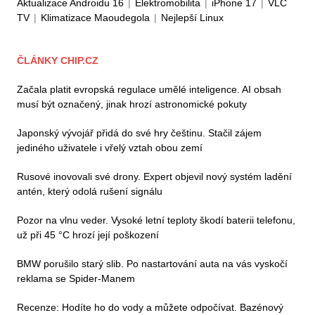
Aktualizace Androidu 16
|
Elektromobilita
|
iPhone 17
|
VLC
TV
|
Klimatizace Maoudegola
|
Nejlepší Linux
ČLÁNKY CHIP.CZ
Začala platit evropská regulace umělé inteligence. AI obsah
musí být označený, jinak hrozí astronomické pokuty
Japonský vývojář přidá do své hry češtinu. Stačil zájem
jediného uživatele i vřelý vztah obou zemí
Rusové inovovali své drony. Expert objevil nový systém ladění
antén, který odolá rušení signálu
Pozor na vlnu veder. Vysoké letní teploty škodí baterii telefonu,
už při 45 °C hrozí její poškození
BMW porušilo starý slib. Po nastartování auta na vás vyskočí
reklama se Spider-Manem
Recenze: Hodíte ho do vody a můžete odpočívat. Bazénový