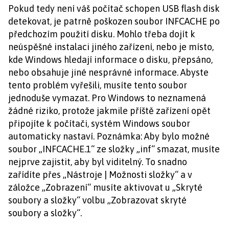
Pokud tedy není váš počítač schopen USB flash disk
detekovat, je patrně poškozen soubor INFCACHE po
předchozím použití disku. Mohlo třeba dojít k
neúspěšné instalaci jiného zařízení, nebo je místo,
kde Windows hledají informace o disku, přepsáno,
nebo obsahuje jiné nesprávné informace. Abyste
tento problém vyřešili, musíte tento soubor
jednoduše vymazat. Pro Windows to neznamená
žádné riziko, protože jakmile příště zařízení opět
připojíte k počítači, systém Windows soubor
automaticky nastaví. Poznámka: Aby bylo možné
soubor „INFCACHE.1“ ze složky „inf“ smazat, musíte
nejprve zajistit, aby byl viditelný. To snadno
zařídíte přes „Nástroje | Možnosti složky“ a v
záložce „Zobrazení“ musíte aktivovat u „Skryté
soubory a složky“ volbu „Zobrazovat skryté
soubory a složky“.