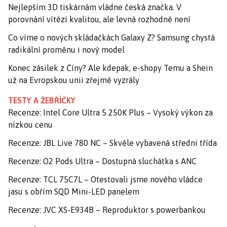
Nejlepším 3D tiskárnám vládne česká značka. V
porovnání vítězí kvalitou, ale levná rozhodně není
Co víme o nových skládačkách Galaxy Z? Samsung chystá
radikální proměnu i nový model
Konec zásilek z Číny? Ale kdepak, e-shopy Temu a Shein
už na Evropskou unii zřejmě vyzrály
TESTY A ŽEBŘÍČKY
Recenze: Intel Core Ultra 5 250K Plus – Vysoký výkon za
nízkou cenu
Recenze: JBL Live 780 NC – Skvěle vybavená střední třída
Recenze: O2 Pods Ultra – Dostupná sluchátka s ANC
Recenze: TCL 75C7L – Otestovali jsme nového vládce
jasu s obřím SQD Mini-LED panelem
Recenze: JVC XS-E934B – Reproduktor s powerbankou