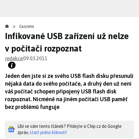
Přejít
k
hlavnímu
>
obsahu
ČASOPIS
Infikované USB zařízení už nelze
v počítači rozpoznat
redakce
09.03.2011
Jeden den jste si ze svého USB flash disku přesunuli
nějaká data do svého počítače, a druhý den už není
váš počítač schopen připojený USB flash disk
rozpoznat. Nicméně na jiném počítači USB paměť
bez problémů funguje
Líbí se vám tento článek? Přidejte si Chip.cz do Google
zpráv,
stačí jedno kliknutí!