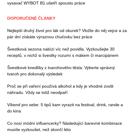
vysavač WYBOT B1 ušetří spoustu práce
DOPORUČENÉ ČLÁNKY
Nejlepší druhý život pro lák od okurek? Vložte do něj vejce a za
pár dní získáte výraznou chuťovku bez práce
Švestková sezona nabízí víc než povidla. Vyzkoušejte 30
receptů, v nichž si švestky rozumí s mákem či marcipánem
Švestkové knedlíky z tvarohového těsta: Vyberte správný
tvaroh pro dokonalý výsledek
Proč se při vaření používá alkohol a kdy je vhodné zvolit
náhradu. Vždy se totiž neodpaří
Víkend pro sebe: 5 tipů kam vyrazit na festival, drink, rande a
do kina
Co nosí módní influencerky? Následující barevné kombinace
musíte vyzkoušet, než skončí léto