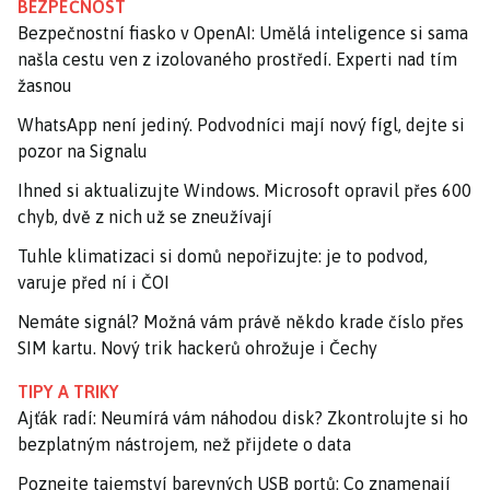
BEZPEČNOST
Bezpečnostní fiasko v OpenAI: Umělá inteligence si sama
našla cestu ven z izolovaného prostředí. Experti nad tím
žasnou
WhatsApp není jediný. Podvodníci mají nový fígl, dejte si
pozor na Signalu
Ihned si aktualizujte Windows. Microsoft opravil přes 600
chyb, dvě z nich už se zneužívají
Tuhle klimatizaci si domů nepořizujte: je to podvod,
varuje před ní i ČOI
Nemáte signál? Možná vám právě někdo krade číslo přes
SIM kartu. Nový trik hackerů ohrožuje i Čechy
TIPY A TRIKY
Ajťák radí: Neumírá vám náhodou disk? Zkontrolujte si ho
bezplatným nástrojem, než přijdete o data
Poznejte tajemství barevných USB portů: Co znamenají