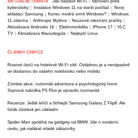
AKTUÁLNÍ TÉMATA
Jak nastavit Wi-Fi
|
Varování před
kyberútoky
|
Instalace Windows 11 na starší počítač
|
Nový
skládací Samsung
|
Konec modré smrti Windows?
|
Windows
11 zdarma
|
Anthropic Mythos
|
Nouzové otevírání pračky
|
Aktualizace Androidu 16
|
Elektromobilita
|
iPhone 17
|
VLC
TV
|
Klimatizace Maoudegola
|
Nejlepší Linux
ČLÁNKY CHIP.CZ
Rusové útočí na hotelové Wi-Fi sítě. Ovládnou je a nenápadně
se dostanou do vašeho notebooku nebo mobilu
Zombie akce, roztomilá adventura a psychologický horor.
Srpnová nabídka PS Plus je opravdu rozmanitá
Recenze: Ještě lehčí a štíhlejší Samsung Galaxy Z Flip8. Ale
foťák zůstává jen základní
Spider-Man spoléhá na gadgety od BMW. Jde o moderní
cestu, jak nalákat mladé zákazníky