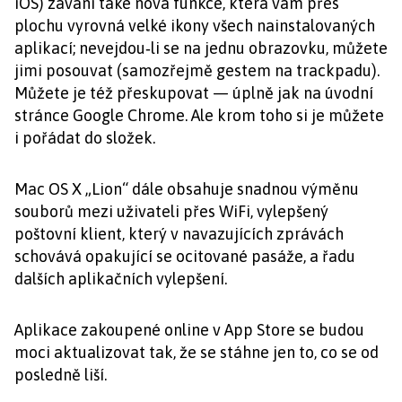
iOS) zavání také nová funkce, která vám přes
plochu vyrovná velké ikony všech nainstalovaných
aplikací; nevejdou‑li se na jednu obrazovku, můžete
jimi posouvat (samozřejmě gestem na trackpadu).
Můžete je též přeskupovat — úplně jak na úvodní
stránce Google Chrome. Ale krom toho si je můžete
i pořádat do složek.
Mac OS X „Lion“ dále obsahuje snadnou výměnu
souborů mezi uživateli přes WiFi, vylepšený
poštovní klient, který v navazujících zprávách
schovává opakující se ocitované pasáže, a řadu
dalších aplikačních vylepšení.
Aplikace zakoupené online v App Store se budou
moci aktualizovat tak, že se stáhne jen to, co se od
posledně liší.