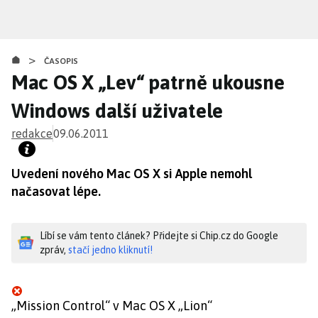
Přejít
k
hlavnímu
>
obsahu
ČASOPIS
Mac OS X „Lev“ patrně ukousne
Windows další uživatele
redakce
09.06.2011
Uvedení nového Mac OS X si Apple nemohl
načasovat lépe.
Líbí se vám tento článek? Přidejte si Chip.cz do Google
zpráv,
stačí jedno kliknutí!
„Mission Control“ v Mac OS X „Lion“