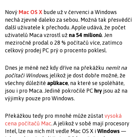
Nový
Mac OS X
bude už v červenci a Windows
nechá zjevně daleko za sebou. Možná tak přesvědčí
další uživatele k přechodu. Apple udává, že počet
uživatelů Maca vzrostl už
na 54 milionů
. Jen
meziročně prodal o 28 % počítačů více, zatímco
celkový prodej PC prý o procento poklesl.
Dnes je méně než kdy dříve na překážku
nemít na
počítači Windows
, jelikož je dost dobře možné, že
všechny důležité
aplikace
, na které se spoléháte,
jsou i pro Maca. Jedině pokročilé PC
hry
jsou až na
výjimky pouze pro Windows.
Překážkou tedy pro mnohé může zůstat
vysoká
cena počítačů Mac
. A jelikož v sobě mají procesory
Intel, lze na nich mít vedle Mac OS X i
Windows
—