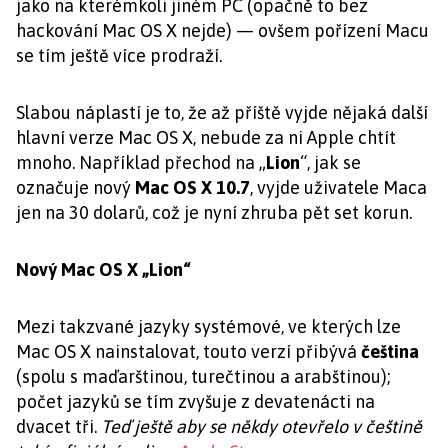
jako na kterémkoli jiném PC (opačně to bez
hackování Mac OS X nejde) — ovšem pořízení Macu
se tím ještě více prodraží.
Slabou náplastí je to, že až příště vyjde nějaká další
hlavní verze Mac OS X, nebude za ni Apple chtít
mnoho. Například přechod na „
Lion
“, jak se
označuje nový
Mac OS X 10.7
, vyjde uživatele Maca
jen na 30 dolarů, což je nyní zhruba pět set korun.
Nový Mac OS X „Lion“
Mezi takzvané jazyky systémové, ve kterých lze
Mac OS X nainstalovat, touto verzí přibývá
čeština
(spolu s maďarštinou, turečtinou a arabštinou);
počet jazyků se tím zvyšuje z devatenácti na
dvacet tři.
Teď ještě aby se někdy otevřelo v češtině