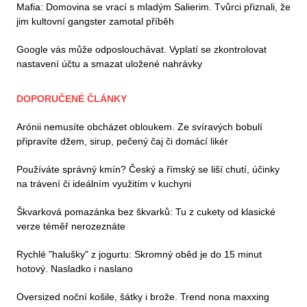
Mafia: Domovina se vrací s mladým Salierim. Tvůrci přiznali, že
jim kultovní gangster zamotal příběh
Google vás může odposlouchávat. Vyplatí se zkontrolovat
nastavení účtu a smazat uložené nahrávky
DOPORUČENÉ ČLÁNKY
Arónii nemusíte obcházet obloukem. Ze svíravých bobulí
připravíte džem, sirup, pečený čaj či domácí likér
Používáte správný kmín? Český a římský se liší chutí, účinky
na trávení či ideálním využitím v kuchyni
Škvarková pomazánka bez škvarků: Tu z cukety od klasické
verze téměř nerozeznáte
Rychlé "halušky" z jogurtu: Skromný oběd je do 15 minut
hotový. Nasladko i naslano
Oversized noční košile, šátky i brože. Trend nona maxxing