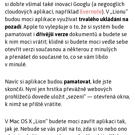
si dobře všímal také inovací Googlu (a negooglích
cloudových aplikací, například
Evernote
). V „Lionu“
budou moci aplikace využívat
trvalého ukládání na
pozadí
. Apple to vylepšuje o to, že si systém bude
pamatovat i
dřívější verze
dokumentů a budete se
k nim moci vrátit; klidně si budete moci vedle sebe
otevřít verzi současnou a některou z minulých
a přenášet do současné to, co se vám líbilo
v minulé.
Navíc si aplikace budou
pamatovat
, kde jste
skončili. Nyní jen hrstka převážně webových
prohlížečů dovede uložit „sezení“ — otevřená okna,
k nimž se příště vrátíte.
V Mac OS X „Lion“ budete moci zavřít aplikaci tak,
jak je. Nebude se vás ptát na to, zda si to nebo ono