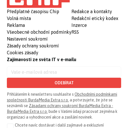
Předplatné časopisu Chip
Redakce a kontakty
Volná místa
Redakční etický kodex
Reklama
Inzerce
Všeobecné obchodní podmínky
RSS
Nastavení soukromí
Zásady ochrany soukromí
Cookies zásady
Zajímavosti ze světa IT v e-mailu
ODEBÍRAT
Přihlášením k newsletteru souhlasíte s
Obchodními podmínkami
společnosti BurdaMedia Extra s.r.o.
a potvrzujete, že jste se
seznámili se
Zásadami ochrany soukromí BurdaMedia Extra -
BurdaMedia Extra s.r.o.
bude s Vašimi údaji pracovat zejména k
organizaci a vyhodnocení akce a zasílání novinek.
Chcete navíc dostávat i další zajímavé a exkluzivní