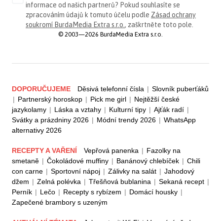
informace od našich partnerů? Pokud souhlasíte se
zpracováním údajů k tomuto účelu podle
Zásad ochrany
soukromí BurdaMedia Extra s.r.o.
, zaškrtněte toto pole.
© 2003—2026 BurdaMedia Extra s.r.o.
DOPORUČUJEME
Děsivá telefonní čísla
|
Slovník puberťáků
|
Partnerský horoskop
|
Pick me girl
|
Nejtěžší české
jazykolamy
|
Láska a vztahy
|
Kulturní tipy
|
Ajťák radí
|
Svátky a prázdniny 2026
|
Módní trendy 2026
|
WhatsApp
alternativy 2026
RECEPTY A VAŘENÍ
Vepřová panenka
|
Fazolky na
smetaně
|
Čokoládové muffiny
|
Banánový chlebíček
|
Chili
con carne
|
Sportovní nápoj
|
Zálivky na salát
|
Jahodový
džem
|
Zelná polévka
|
Třešňová bublanina
|
Sekaná recept
|
Perník
|
Lečo
|
Recepty s rybízem
|
Domácí housky
|
Zapečené brambory s uzeným