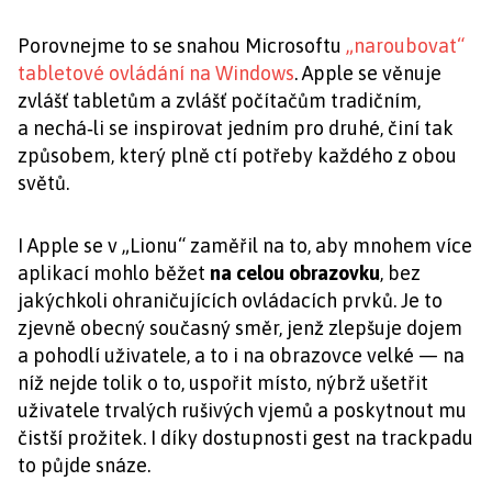
Porovnejme to se snahou Microsoftu
„naroubovat“
tabletové ovládání na Windows
. Apple se věnuje
zvlášť tabletům a zvlášť počítačům tradičním,
a nechá‑li se inspirovat jedním pro druhé, činí tak
způsobem, který plně ctí potřeby každého z obou
světů.
I Apple se v „Lionu“ zaměřil na to, aby mnohem více
aplikací mohlo běžet
na celou obrazovku
, bez
jakýchkoli ohraničujících ovládacích prvků. Je to
zjevně obecný současný směr, jenž zlepšuje dojem
a pohodlí uživatele, a to i na obrazovce velké — na
níž nejde tolik o to, uspořit místo, nýbrž ušetřit
uživatele trvalých rušivých vjemů a poskytnout mu
čistší prožitek. I díky dostupnosti gest na trackpadu
to půjde snáze.