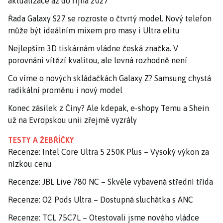
aktualizace až do října 2027
Řada Galaxy S27 se rozroste o čtvrtý model. Nový telefon
může být ideálním mixem pro masy i Ultra elitu
Nejlepším 3D tiskárnám vládne česká značka. V
porovnání vítězí kvalitou, ale levná rozhodně není
Co víme o nových skládačkách Galaxy Z? Samsung chystá
radikální proměnu i nový model
Konec zásilek z Číny? Ale kdepak, e-shopy Temu a Shein
už na Evropskou unii zřejmě vyzrály
TESTY A ŽEBŘÍČKY
Recenze: Intel Core Ultra 5 250K Plus – Vysoký výkon za
nízkou cenu
Recenze: JBL Live 780 NC – Skvěle vybavená střední třída
Recenze: O2 Pods Ultra – Dostupná sluchátka s ANC
Recenze: TCL 75C7L – Otestovali jsme nového vládce