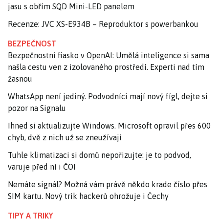
jasu s obřím SQD Mini-LED panelem
Recenze: JVC XS-E934B – Reproduktor s powerbankou
BEZPEČNOST
Bezpečnostní fiasko v OpenAI: Umělá inteligence si sama
našla cestu ven z izolovaného prostředí. Experti nad tím
žasnou
WhatsApp není jediný. Podvodníci mají nový fígl, dejte si
pozor na Signalu
Ihned si aktualizujte Windows. Microsoft opravil přes 600
chyb, dvě z nich už se zneužívají
Tuhle klimatizaci si domů nepořizujte: je to podvod,
varuje před ní i ČOI
Nemáte signál? Možná vám právě někdo krade číslo přes
SIM kartu. Nový trik hackerů ohrožuje i Čechy
TIPY A TRIKY